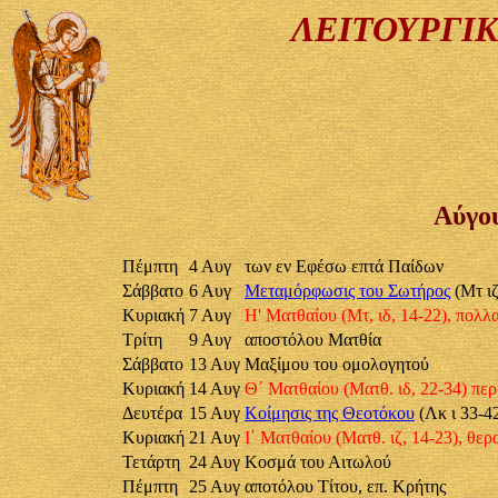
ΛΕΙΤΟΥΡΓΙ
Αύγο
Πέμπτη
4 Αυγ
των εν Εφέσω επτά Παίδων
Σάββατο
6 Αυγ
Μεταμόρφωσις του Σωτήρος
(Μτ ιζ
Κυριακή
7 Αυγ
Η' Ματθαίου (Μτ, ιδ, 14-22), πολ
Τρίτη
9 Αυγ
αποστόλου Ματθία
Σάββατο
13 Αυγ
Μαξίμου του ομολογητού
Κυριακή
14 Αυγ
Θ΄ Ματθαίου (Ματθ. ιδ, 22-34) περ
Δευτέρα
15 Αυγ
Κοίμησις της Θεοτόκου
(Λκ ι 33-42
Κυριακή
21 Αυγ
Ι΄ Ματθαίου (Ματθ. ιζ, 14-23), θε
Τετάρτη
24 Αυγ
Κοσμά του Αιτωλού
Πέμπτη
25 Αυγ
αποτόλου Τίτου, επ. Κρήτης