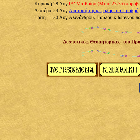
Κυριακή
28 Αυγ
ΙΑ' Ματθαίου (Μτ ιη 23-35) παραβ
Δευτέρα
29 Αυγ
Aποτομή της κεφαλής του Προδρό
Τρίτη
30 Αυγ
Αλεξάνδρου, Παύλου κ Ιωάννου π
Δεσποτικές, Θεομητορικές, του Προ