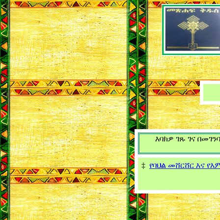
እባክዎ ገጹ ገና በመ
‡
የባህል መሸርሸር እና የእ