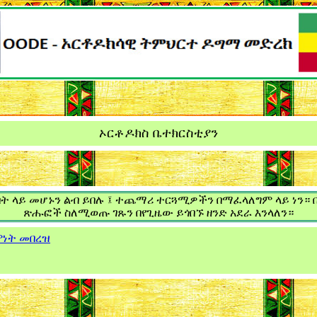
ኦርቶዶክስ ቤተክርስቲያን
ገንባት ላይ መሆኑን ልብ ይበሉ ፤ ተጨማሪ ተርጓሚዎችን በማፈላለግም ላይ ነን
ጽሑፎች ስለሚወጡ ገጹን በየጊዜው ይጎበኙ ዘንድ አደራ እንላለን።
ምነት መበረዝ