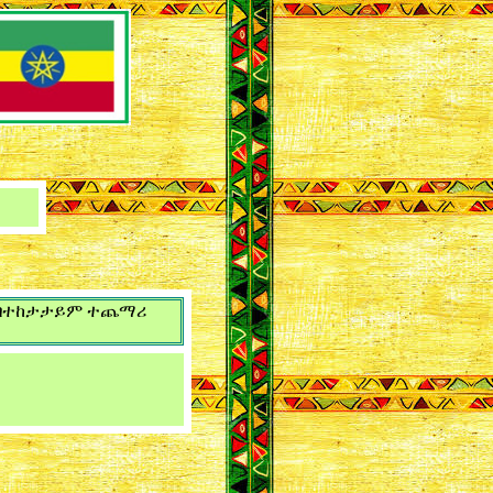
። በተከታታይም ተጨማሪ