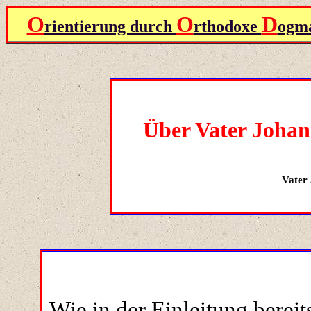
O
O
D
rientierung durch
rthodoxe
ogma
Über Vater Johan
Vater
Wie in der Einleitung bereit