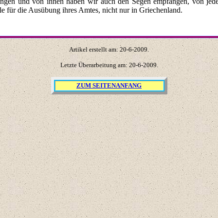
ngen und von ihnen haben wir auch den Segen empfangen, von jedem 
lle für die Ausübung ihres Amtes, nicht nur in Griechenland.
Artikel erstellt am:
20
-
6
-200
9
.
Letzte Überarbeitung am:
20
-
6
-200
9
.
ZUM SEITENANFANG