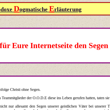
D
E
odoxe
ogmatische
rläuterung
für Eure Internetseite den Segen
hfolge Christi ohne Segen.
n Teammitglieder der O.O.D.E diese ins Leben gerufen hatten, taten sie 
icht nur allesamt den Segen unserer geistlichen Väter bei unserer Tä