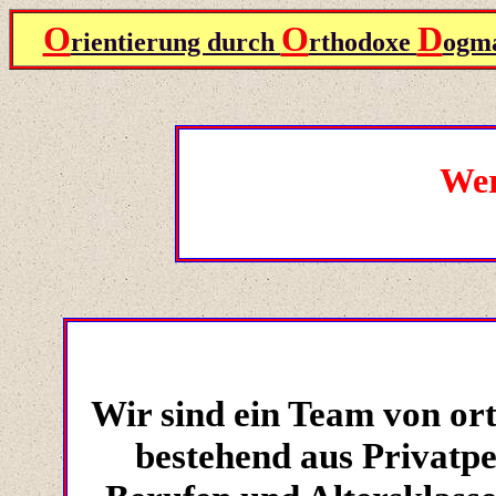
O
O
D
rientierung durch
rthodoxe
ogma
Wer
Wir sind ein Team von or
bestehend aus Privatpe