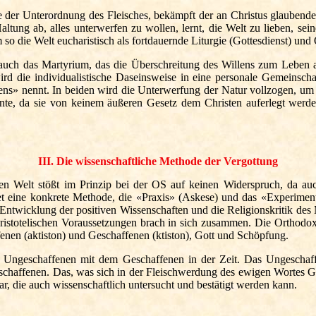
terordnung des Fleisches, bekämpft der an Christus glaubende Me
altung ab, alles unterwerfen zu wollen, lernt, die Welt zu lieben, se
 die Welt eucharistisch als fortdauernde Liturgie (Gottesdienst) und 
uch das Martyrium, das die Überschreitung des Willens zum Leben als
 die individualistische Daseinsweise in eine personale Gemeinsch
s» nennt. In beiden wird die Unterwerfung der Natur vollzogen, um s
mente, da sie von keinem äußeren Gesetz dem Christen auferlegt werde
III. Die wissenschaftliche Methode der Vergottung
n Welt stößt im Prinzip bei der OS auf keinen Widerspruch, da auch 
et eine konkrete Methode, die «Praxis» (Askese) und das «Experiment»
 Entwicklung der positiven Wissenschaften und die Religionskritik des M
 aristotelischen Voraussetzungen brach in sich zusammen. Die Orthodox
nen (aktiston) und Geschaffenen (ktiston), Gott und Schöpfung.
 Ungeschaffenen mit dem Geschaffenen in der Zeit. Das Ungeschaffe
haffenen. Das, was sich in der Fleischwerdung des ewigen Wortes Go
ar, die auch wissenschaftlich untersucht und bestätigt werden kann.