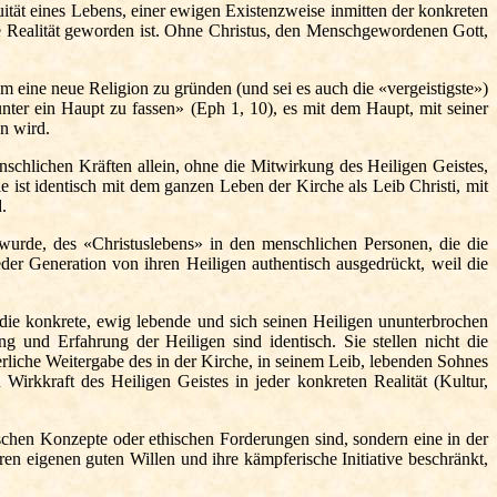
inuität eines Lebens, einer ewigen Existenzweise inmitten der konkreten
che Realität geworden ist. Ohne Christus, den Menschgewordenen Gott,
eine neue Religion zu gründen (und sei es auch die «vergeistigste»)
ter ein Haupt zu fassen» (Eph 1, 10), es mit dem Haupt, mit seiner
n wird.
enschlichen Kräften allein, ohne die Mitwirkung des Heiligen Geistes,
e ist identisch mit dem ganzen Leben der Kirche als Leib Christi, mit
.
wurde, des «Christuslebens» in den menschlichen Personen, die die
eder Generation von ihren Heiligen authentisch ausgedrückt, weil die
s die konkrete, ewig lebende und sich seinen Heiligen ununterbrochen
g und Erfahrung der Heiligen sind identisch. Sie stellen nicht die
ierliche Weitergabe des in der Kirche, in seinem Leib, lebenden Sohnes
Wirkkraft des Heiligen Geistes in jeder konkreten Realität (Kultur,
gischen Konzepte oder ethischen Forderungen sind, sondern eine in der
ren eigenen guten Willen und ihre kämpferische Initiative beschränkt,