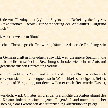
 Rede von Theologie ist (vgl. die Sogenannte «Befreiungstheologie»),
s «revolutionäre Theorie» zur Veränderung der Welt auftritt. Aufgrund
lich?
ist. Aber in welchem Sinn?
schen Christus geschaffen wurde, hätte eine dauernde Erhebung sein
 Gemeinschaft in Individuen auswirkt, weil die innere Spaltung, die
 sich selbst in schlechter Beziehung steht oder vielmehr im Aufstand
r gesellschaftlichen Entzweiung voraus.
te. Obwohl seine Seele und seine Existenz von Natur aus christlich
rde, von sich und verleugnete so in Wirklichkeit sein eigenes Selbst.
rdung und Vergottung, um deren willen er erschaffen wurde. Das ist,
irklicht wird. Christus wird in der Geschichte die Auferstehung des
en Kreatur, indem er seinen eigenen GegenAufstand unternimmt, aber
he Theologie das Geschehen der Auferstehung auszudrücken pflegt.