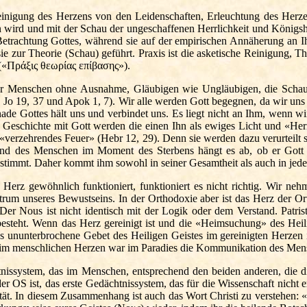
Reinigung des Herzens von den Leidenschaften, Erleuchtung des Herze
n wird und mit der Schau der ungeschaffenen Herrlichkeit und Königsher
 Betrachtung Gottes, während sie auf der empirischen Annäherung an 
ie zur Theorie (Schau) geführt. Praxis ist die asketische Reinigung, T
» («Πράξις θεωρίας επίβασης»).
r Menschen ohne Ausnahme, Gläubigen wie Ungläubigen, die Schau d
l. Jo 19, 37 und Apok 1, 7). Wir alle werden Gott begegnen, da wir u
de Gottes hält uns und verbindet uns. Es liegt nicht an Ihm, wenn w
eschichte mit Gott werden die einen Ihn als ewiges Licht und «Herrl
«verzehrendes Feuer» (Hebr 12, 29). Denn sie werden dazu verurteilt s
tand des Menschen im Moment des Sterbens hängt es ab, ob er Gott e
timmt. Daher kommt ihm sowohl in seiner Gesamtheit als auch in jede
 Herz gewöhnlich funktioniert, funktioniert es nicht richtig. Wir ne
um unseres Bewustseins. In der Orthodoxie aber ist das Herz der Ort
 Der Nous ist nicht identisch mit der Logik oder dem Verstand. Patris
esteht. Wenn das Herz gereinigt ist und die «Heimsuchung» des Heili
as ununterbrochene Gebet des Heiligen Geistes im gereinigten Herzen 
s im menschlichen Herzen war im Paradies die Kommunikation des Mens
htnissystem, das im Menschen, entsprechend den beiden anderen, die 
der OS ist, das erste Gedächtnissystem, das für die Wissenschaft nicht 
tät. In diesem
Zusammenhang
ist auch das Wort Christi zu verstehen: 