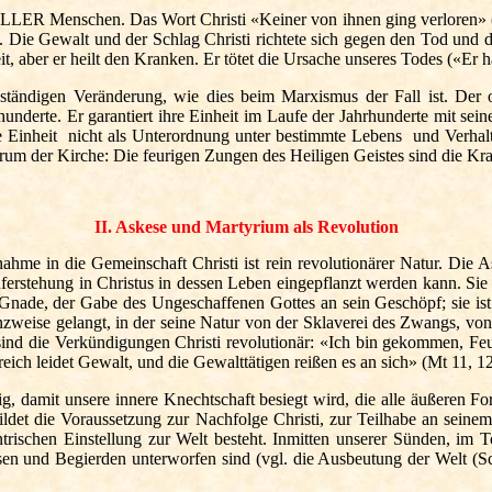
 Menschen. Das Wort Christi «Keiner von ihnen ging verloren» (Jo 17
). Die Gewalt und der Schlag Christi richtete sich gegen den Tod und 
t, aber er heilt den Kranken. Er tötet die Ursache unseres Todes («Er 
ständigen Veränderung, wie dies beim Marxismus der Fall ist. Der o
derte. Er garantiert ihre Einheit im Laufe der Jahrhunderte mit seine
hre Einheit nicht als Unterordnung unter bestimmte Lebens und Verhal
trum der Kirche: Die feurigen Zungen des Heiligen Geistes sind die Kra
II. Askese und Martyrium als Revolution
hme in die Gemeinschaft Christi ist rein revolutionärer Natur. Die 
Auferstehung in Christus in dessen Leben eingepflanzt werden kann. Sie
Gnade, der Gabe des Ungeschaffenen Gottes an sein Geschöpf; sie ist
zweise gelangt, in der seine Natur von der Sklaverei des Zwangs, von
ind die Verkündigungen Christi revolutionär: «Ich bin gekommen, Feue
ich leidet Gewalt, und die Gewalttätigen reißen es an sich» (Mt 11, 12
, damit unsere innere Knechtschaft besiegt wird, die alle äußeren Fo
ildet die Voraussetzung zur Nachfolge Christi, zur Teilhabe an sein
entrischen Einstellung zur Welt besteht. Inmitten unserer Sünden, im 
nissen und Begierden unterworfen sind (vgl. die Ausbeutung der Wel