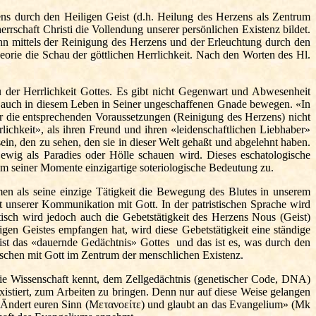
ns durch den Heiligen Geist (d.h. Heilung des Herzens als Zentrum
rschaft Christi die Vollendung unserer persönlichen Existenz bildet.
Ihn mittels der Reinigung des Herzens und der Erleuchtung durch den
heorie die Schau der göttlichen Herrlichkeit. Nach den Worten des Hl.
er Herrlichkeit Gottes. Es gibt nicht Gegenwart und Abwesenheit
ns auch in diesem Leben in Seiner ungeschaffenen Gnade bewegen. «In
ir die entsprechenden Voraussetzungen (Reinigung des Herzens) nicht
ichkeit», als ihren Freund und ihren «leidenschaftlichen Liebhaber»
ein, den zu sehen, den sie in dieser Welt gehaßt und abgelehnt haben.
wig als Paradies oder Hölle schauen wird. Dieses eschatologische
m seiner Momente einzigartige soteriologische Bedeutung zu.
hmen als seine einzige Tätigkeit die Bewegung des Blutes in unserem
 unserer Kommunikation mit Gott. In der patristischen Sprache wird
tisch wird jedoch auch die Gebetstätigkeit des Herzens Nous (Geist)
gen Geistes empfangen hat, wird diese Gebetstätigkeit eine ständige
ist das «dauernde Gedächtnis» Gottes und das ist es, was durch den
chen mit Gott im Zentrum der menschlichen Existenz.
die Wissenschaft kennt, dem Zellgedächtnis (genetischer Code, DNA)
existiert, zum Arbeiten zu bringen. Denn nur auf diese Weise gelangen
«Ändert euren Sinn (
Μετανοείτε
) und glaubt an das Evangelium» (Mk