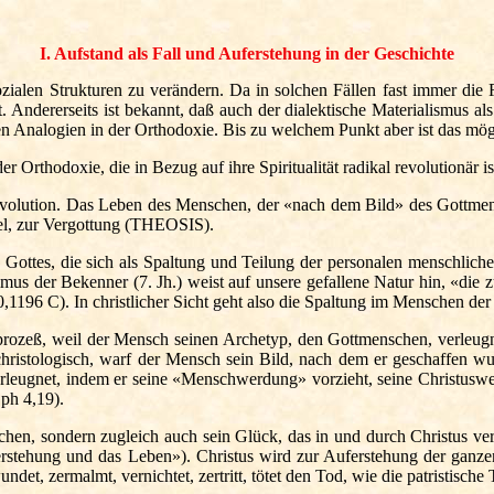
I. Aufstand als Fall und Auferstehung in der Geschichte
ozialen Strukturen zu verändern. Da in solchen Fällen fast immer die
. Andererseits ist bekannt, daß auch der dialektische Materialismus al
ten Analogien in der Orthodoxie. Bis zu welchem Punkt aber ist das mög
r Orthodoxie, die in Bezug auf ihre Spiritualität radikal revolutionär 
evolution. Das Leben des Menschen, der «nach dem Bild» des Gottmen
mel, zur Vergottung (THEOSIS).
Gottes, die sich als Spaltung und Teilung der personalen menschlichen
 der Bekenner (7. Jh.) weist auf unsere gefallene Natur hin, «die zu
. 90,1196 C). In christlicher Sicht geht also die Spaltung im Menschen de
prozeß, weil der Mensch seinen Archetyp, den Gottmenschen, verleugne
nd christologisch, warf der Mensch sein Bild, nach dem er geschaffen wu
erleugnet, indem er seine «Menschwerdung» vorzieht, seine Christuswe
ph 4,19).
hen, sondern zugleich auch sein Glück, das in und durch Christus verw
uferstehung und das Leben»). Christus wird zur Auferstehung der ganz
det, zermalmt, vernichtet, zertritt, tötet den Tod, wie die patristisc