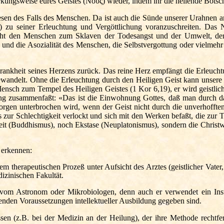
rkungsweise eures Geistes (
Νους
) wieder, indem ihr die heilende Bots
 Wesen des Falls des Menschen. Da ist auch die Sünde unserer Urahnen 
u seiner Erleuchtung und Vergöttlichung voranzuschreiten. Das Nic
ht den Menschen zum Sklaven der Todesangst und der Umwelt, der Kör
s und die Asozialität des Menschen, die Selbstvergottung oder vielme
ankheit seines Herzens zurück. Das reine Herz empfängt die Erleucht
gewandelt. Ohne die Erleuchtung durch den Heiligen Geist kann unsere 
ensch zum Tempel des Heiligen Geistes (1 Kor 6,19), er wird geistlich
rung zusammenfaßt: «Das ist die Einwohnung Gottes, daß man durch 
rgen unterbrochen wird, wenn der Geist nicht durch die unverhofften 
s zur Schlechtigkeit verlockt und sich mit den Werken befaßt, die zur T
gkeit (Buddhismus), noch Ekstase (Neuplatonismus), sondern die Chri
 erkennen:
m therapeutischen Prozeß unter Aufsicht des Arztes (geistlicher Vater,
izinischen Fakultät.
om Astronom oder Mikrobiologen, denn auch er verwendet ein Instrum
henden Voraussetzungen intellektueller Ausbildung gegeben sind.
 (z.B. bei der Medizin an der Heilung), der ihre Methode rechtfert