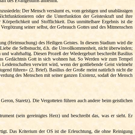
chaft des Evangeliums annehmt.
anzusiedeln: Der Mensch versäumt es, vom geistigen und unablässigen
htfunktionieren oder die Unterfunktion der Geisteskraft und ihre
perlichkeit und Stofflichkeit. Das unmittelbare Ergebnis ist die
hr Vergötzung seiner selbst, der Gebrauch Gottes und des Mitmenschen
ung (Heimsuchung) des Heiligen Geistes. In diesem Stadium wird die
Liebe die Selbstsucht, d.h. die Unvollkommenheit, nicht überwinden;
 und wahrhaftig. Diesen Prozeß der Wiedergeburt beschreibt Basilius
das Gedächtnis Gott in sich wohnen hat. So Werden wir zum Tempel
Leidenschaften verwirrt wird, wenn der gottliebende Geist vielmehr
ugend führen» (2. Brief). Basilius der Große meint natürlich nicht die
stwerdung des Menschen mit seiner ganzen Existenz, sodaß der Mensch
 Geron, Staretz). Die Vergotteten führen auch andere beim geistlichen
ent (sein gereinigtes Herz) und beschreibt das, was er sieht. Er
igt. Das Kriterium der OS ist die Erleuchtung, die ohne Reinigung