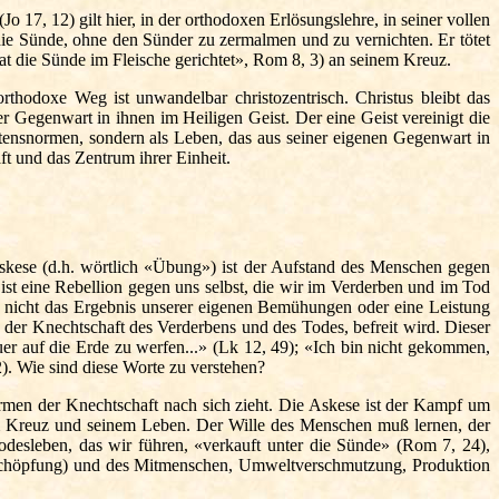
, 12) gilt hier, in der orthodoxen Erlösungslehre, in seiner vollen
die Sünde, ohne den Sünder zu zermalmen und zu vernichten. Er tötet
hat die Sünde im Fleische gerichtet», Rom 8, 3) an seinem Kreuz.
rthodoxe Weg ist unwandelbar christozentrisch. Christus bleibt das
r Gegenwart in ihnen im Heiligen Geist. Der eine Geist vereinigt die
tensnormen, sondern als Leben, das aus seiner eigenen Gegenwart in
ft und das Zentrum ihrer Einheit.
Askese (d.h. wörtlich «Übung») ist der Aufstand des Menschen gegen
 ist eine Rebellion gegen uns selbst, die wir im Verderben und im Tod
 nicht das Ergebnis unserer eigenen Bemühungen oder eine Leistung
 der Knechtschaft des Verderbens und des Todes, befreit wird. Dieser
r auf die Erde zu werfen...» (Lk 12, 49); «Ich bin nicht gekommen,
). Wie sind diese Worte zu verstehen?
rmen der Knechtschaft nach sich zieht. Die Askese ist der Kampf um
em Kreuz und seinem Leben. Der Wille des Menschen muß lernen, der
Todesleben, das wir führen, «verkauft unter die Sünde» (Rom 7, 24),
t (Schöpfung) und des Mitmenschen, Umweltverschmutzung, Produktion