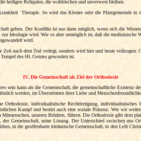
die heiligen Reliquien, die wohlriechen und unverwest bleiben.
rankheit Therapie. So wird das Kloster oder die Pfarrgemeinde in de
haft geben. Der Konflikt ist nur dann möglich, wenn sich die Wissens
 zur Ideologie wird. Wie es aber unmöglich ist, daß die medizinische W
umgewandelt wird.
 Zeit nach dem Tod verlegt, sondern wird hier und heute vollzogen. Ort
m Tempel des Hl. Geistes geworden ist.
IV. Die Gemeinschaft als Ziel der Orthodoxie
res sein kann als die Gemeinschaft, die gemeinschaftliche Existenz d
 ähnlich werden, im Überströmen
ihrer Liebe und Menschenfreundlichke
e Orthodoxie, individualistische Rechtfertigung, individualistisches 
en Kampf und besitzt auch eine soziale Präsenz. Wie wir weiter o
en Mitmenschen, unseren
Brüdern
, führen. Die Orthodoxie gibt dem pl
t, der Gemeinschaft, seine Lösung. Der Unterschied zwischen uns Or
n, in die geoffenbarte trinitarische Gemeinschaft, in den Leib Chris