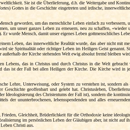
erweltlichkeit. Sie ist die Überlieferung, d.h. die Weitergabe und Kont
ortes) Gottes in die
Geschichte
eingetreten und irdische, innerweltli
 Mensch geworden, um das menschliche Leben einfach zu verbessern, um 
men, um unser ganzes Leben zu erneuern, neu zu schaffen, «wieder un
20). Er wurde Mensch, damit unser eigenes Leben gottmenschliches Lebe
n einem Leben, das innerweltliche Realität wurde, das aber nicht mit m
d sie Spiritualität oder richtiger Leben im Heiligen
Geist
genannt. Si
 der außerhalb der Kirche stehenden Welt ewig absolut fremd bleiben wird
n Lebens, das in Christus und durch Christus in die Welt gebracht 
 das ist der Fall bei allen Heiligen der
Kirche
. Die Kirche wird in j
etische Lehre, Unterweisung, oder System zu verstehen ist, sondern al
r Geschichte geoffenbart und gelebt hat. Christusleben, Überlieferun
er Ideologisierung des Christentums der Fall ist), sondern die kontinu
ittels der ununterbrochenen, lebensspendenden und alles erneuernden 
t, Frieden, Gleichheit, Brüderlichkeit für die Orthodoxie keine ideolo
Realisierung im persönlichen Leben der Gläubigen aber, ist nicht auf ih
Leben Christi aus.