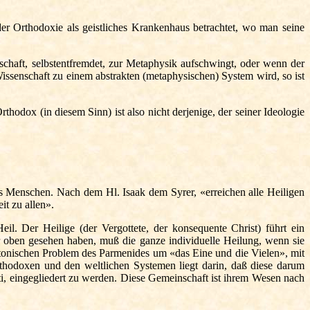
r Orthodoxie als geistliches Krankenhaus betrachtet, wo man seine
chaft, selbstentfremdet, zur Metaphysik aufschwingt, oder wenn der
issenschaft zu einem abstrakten (metaphysischen) System wird, so ist
hodox (in diesem Sinn) ist also nicht derjenige, der seiner Ideologie
es Menschen. Nach dem Hl. Isaak dem Syrer, «erreichen alle Heiligen
it zu allen».
Heil. Der Heilige (der Vergottete, der konsequente Christ) führt ein
ben gesehen haben, muß die ganze individuelle Heilung, wenn sie
atonischen Problem des Parmenides um «das Eine und die Vielen», mit
thodoxen und den weltlichen Systemen liegt darin, daß diese darum
ti, eingegliedert zu werden. Diese Gemeinschaft ist ihrem Wesen nach