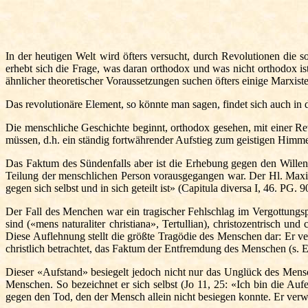
In der heutigen Welt wird öfters versucht, durch Revolutionen die s
erhebt sich die Frage, was daran orthodox und was nicht orthodox ist
ähnlicher theoretischer Voraussetzungen suchen öfters einige Marxis
Das revolutionäre Element, so könnte man sagen, findet sich auch in de
Die menschliche Geschichte beginnt, orthodox gesehen, mit einer R
müssen, d.h. ein ständig fortwährender Aufstieg zum geistigen Him
Das Faktum des Sündenfalls aber ist die Erhebung gegen den Willen 
Teilung der menschlichen Person vorausgegangen war. Der Hl. Maximus
gegen sich selbst und in sich geteilt ist» (Capitula diversa I, 46. PG
Der Fall des Menchen war ein tragischer Fehlschlag im Vergottungs
sind («mens naturaliter christiana», Tertullian), christozentrisch u
Diese Auflehnung stellt die größte Tragödie des Menschen dar: Er v
christlich betrachtet, das Faktum der Entfremdung des Menschen (s. E
Dieser «Aufstand» besiegelt jedoch nicht nur das Unglück des Mensc
Menschen. So bezeichnet er sich selbst (Jo 11, 25: «Ich bin die A
gegen den Tod, den der Mensch allein nicht besiegen konnte. Er verwun