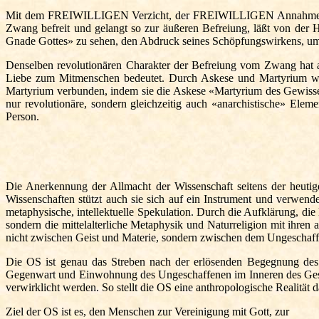
Mit dem FREIWILLIGEN Verzicht, der FREIWILLIGEN Annahme der Un
Zwang befreit und gelangt so zur äußeren Befreiung, läßt von der H
Gnade Gottes» zu sehen, den Abdruck seines Schöpfungswirkens, um so
Denselben revolutionären Charakter der Befreiung vom Zwang hat a
Liebe zum Mitmenschen bedeutet. Durch Askese und Martyrium wird
Martyrium verbunden, indem sie die Askese «Martyrium des Gewissen
nur revolutionäre, sondern gleichzeitig auch «anarchistische» Ele
Person.
Die Anerkennung der Allmacht der Wissenschaft seitens der heutige
Wissenschaften stützt auch sie sich auf ein Instrument und verwend
metaphysische, intellektuelle Spekulation. Durch die Aufklärung, die
sondern die mittelalterliche Metaphysik und Naturreligion mit ihren
nicht zwischen Geist und Materie, sondern zwischen dem Ungeschaffe
Die OS ist genau das Streben nach der erlösenden Begegnung des
Gegenwart und Einwohnung des Ungeschaffenen im Inneren des Gesc
verwirklicht werden. So stellt die OS eine anthropologische Realität d
Ziel der OS ist es, den Menschen zur Vereinigung mit Gott, zur