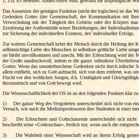
1, 15). Es bedeutet: Ändert euren Sinn, gewinnt die ursprüngliche Wi
Das Aussetzen der geistigen Funktion (nicht der logischen) ist das
Gedenken Gottes (der Gemeinschaft, der Kommunikation mit Ihm) z
Verwechslung mit der Tätigkeit des Gehirns oder des Körpers mac
Zerstörung der Authentizität seiner Beziehungen, der Individualismu
zur Sicherung der individuellen Existenz, des' individueller Erfolgs.
Zur wahren Gemeinschaft kehrt der Mensch durch die Heilung der Kr
selbstsüchtige Liebe des Menschen in selbstlose göttliche Liebe um
sie bleibt unvollkommen und unecht. Mit der Erleuchtung wird der M
der Große ausdrucksvoll, indem er die ganze orthodoxe Überliefe
Gottes: Wenn das ununterbrochene Gedenken nicht durch irdische So
allem entflieht, sich zu Gott aufmacht, sich von dem entfernt, was un
Flucht vor den weltlichen Sorgen, d.h. Untätigkeit und Gleichgülti
theozentrisch und von Gott bewegt wird.
Die
Wissenschaftlichkeit
der OS ist an den folgenden Punkten klar zu
1)
Der ganze Weg des Vergotteten unterscheidet sich nicht von eine
Versuch, wie auch die Medizinprofessoren ihre Studenten in einer med
2) Der Erleuchtete und Gottschauende unterscheidet sich nicht v
beschreibt seine «Gottesschau», freilich nur, wenn auch die entsprec
3) Die Wahrheit einer Wissenschaft wird an ihrem Erfolg gemessen