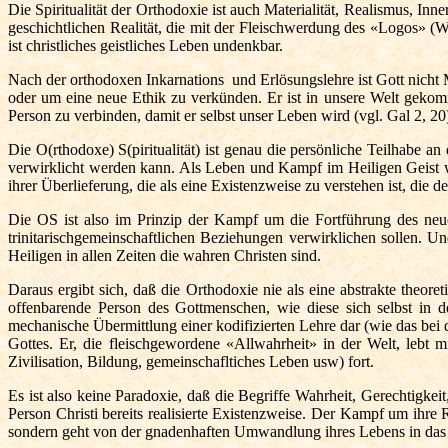
Die Spiritualität der Orthodoxie ist auch Materialität, Realismus, Inn
geschichtlichen
Realität, die mit der Fleischwerdung des «Logos» (W
ist christliches geistliches Leben undenkbar.
Nach der orthodoxen Inkarnations und Erlösungslehre ist Gott nicht
oder um eine neue Ethik zu verkünden. Er ist in unsere Welt gekom
Person zu verbinden, damit er selbst unser Leben wird (vgl. Gal 2, 
Die O(rthodoxe) S(piritualität) ist genau die persönliche Teilhabe a
verwirklicht werden kann. Als Leben und Kampf im Heiligen Geist wir
ihrer Überlieferung, die als eine Existenzweise zu verstehen ist, die
Die OS ist also im Prinzip der Kampf um die Fortführung des neue
trinitarischgemeinschaftlichen Beziehungen verwirklichen sollen. Und
Heiligen in allen Zeiten die wahren Christen sind.
Daraus ergibt sich, daß die Orthodoxie nie als eine abstrakte theor
offenbarende Person des Gottmenschen, wie diese sich selbst in de
mechanische Übermittlung einer kodifizierten Lehre dar (wie das bei d
Gottes. Er, die fleischgewordene «Allwahrheit» in der Welt, lebt m
Zivilisation, Bildung, gemeinschafltiches Leben usw) fort.
Es ist also keine Paradoxie, daß die Begriffe Wahrheit, Gerechtigkei
Person Christi bereits realisierte Existenzweise. Der Kampf um ihre 
sondern geht von der gnadenhaften Umwandlung ihres Lebens in das 