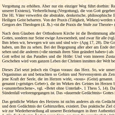
Vergottung zu erhöhen. Aber nur ein einziger Weg führt dorthin: 
unserer Existenz), Verherrlichung (Vergottung), die von Gott gegebe
Die Hl. Väter verwerfen die abstrakte, denkerische, philosophische
Heiligen Geist beharren. Von der Praxis (Tätigkeit, Wirken) werden s
Gregors des Theologen (4. Jh.) «ist die Praxis die Stufe zur Theorie
Nach dem Glauben der Orthodoxen Kirche ist die Bestimmung alle
Gottes, sondern nur Seine ewige Anwesenheit, und zwar für alle (vg
Ihm leben wir, bewegen wir uns und sind wir» (Apg 17, 28). Die Gna
haben, um Ihn zu sehen. Bei der Begegnung aller aber am Ende der G
sehen und die anderen («die niemals ihren Sinn geändert haben») als 
Gott selbst ist das Paradies und die Hölle: Und vom inneren Zus
Geschehen wird vom ganzen Leben der Christen inmitten der Welt bes
Dieses Ziel setzt jedoch ein Organ voraus: das Herz. So, wie unser
Organismus an und betrachten so Gehirn und Nervensystem als Zentr
jene Kraft der Seele, die im Herzen wirkt, «nous» (Geist) genannt.
genannt («geistiges Gebet»), die im Wirken des Geistes im Herzen b
(«ununterbrochene», vgl. «Betet ohne Unterlaß», 1 Thess 5, 14). D
Sündenfall verlorengegangen ist. Das «dauernde Gedächtnis» Gotte
Das geistliche
Wirken
des Herzens ist nichts anderes als ein Gedäc
und dem Gedächtnis der Gehirnzellen, existiert. Das praktische Ziel 
wir zur Wiederherstellung all unserer Beziehungen in ihrer Authentizi