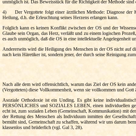
unmöglich ist. Das Beweisstück für die Richtigkeit der Methode sind 
4) Der Vergottete folgt einer ärztlichen Methode: Diagnose der K
Heilung, d.h. die Erleuchtung seines Herzens erlangen kann.
Folglich kann es keinen Konflikt zwischen der OS und der Wissensc
Glaube sein Organ, das Herz, verläßt und zu einem logischen Prozeß,
es auch unmöglich, daß die OS in eine intellektuelle Angelegenheit 
Andererseits wird die Heiligung des Menschen in der OS nicht auf die
nach kein Häretiker ist, sondern jener, der durch seine Reinigung zu
Nach alle dem wird offensichtlich, warum das Ziel der OS kein ande
(Vergotteten) diese Vollkommenheit, wenn sie vollkommen und Gott
Asoziale Orthodoxie ist ein Unding. Es gibt keine individualistisch
PERSÖNLICHES und SOZIALES LEBEN, einen individuellen geistlich
echt ist, zum sozialen Leben (Gemeinschaft, Kommunikation) mit d
der Rettung des Menschen als Individuum inmitten der Gesellschaf
bemüht sind, Gemeinschaft zu schaffen, während wir uns darum bemühe
klassenlos und brüderlich (vgl. Gal 3, 28).