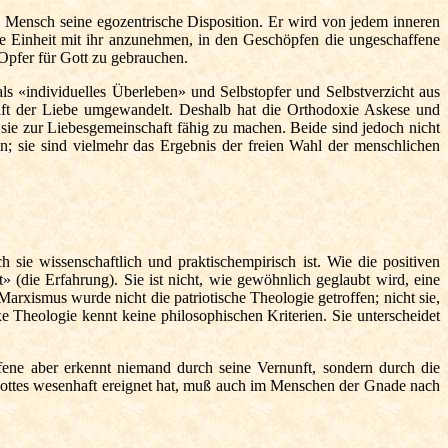
nsch seine egozentrische Disposition. Er wird von jedem inneren
ine Einheit mit ihr anzunehmen, in den Geschöpfen die ungeschaffene
Opfer für Gott zu gebrauchen.
 «individuelles Überleben» und Selbstopfer und Selbstverzicht aus
aft der Liebe umgewandelt. Deshalb hat die Orthodoxie Askese und
ie zur Liebesgemeinschaft fähig zu machen. Beide sind jedoch nicht
n; sie sind vielmehr das Ergebnis der freien Wahl der menschlichen
sie wissenschaftlich und praktischempirisch ist. Wie die positiven
 (die Erfahrung). Sie ist nicht, wie gewöhnlich geglaubt wird, eine
arxismus wurde nicht die patriotische Theologie getroffen; nicht sie,
e Theologie kennt keine philosophischen Kriterien. Sie unterscheidet
ne aber erkennt niemand durch seine Vernunft, sondern durch die
ttes wesenhaft ereignet hat, muß auch im Menschen der Gnade nach