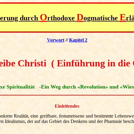
O
D
E
ierung durch
rthodoxe
ogmatische
rl
Vorwort
//
Kapitel 2
ibe Christi
( Einführung in die
xe Spiritualität -Ein Weg durch «Revolution» und «Wies
Einleitendes
nkrete Realität, eine greifbare, festumrissene und bestimmte Lebenswe
en Idealismus, der auf das Gebiet des
Denkens
und der Phantasie besch