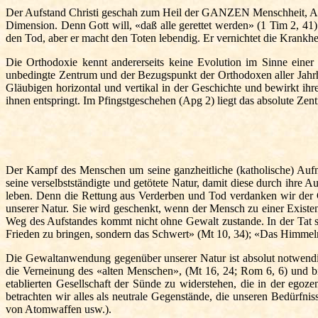
Der Aufstand Christi geschah zum Heil der GANZEN Menschheit, ALLER
Dimension. Denn Gott will, «daß alle gerettet werden» (1 Tim 2, 41
den Tod, aber er macht den Toten lebendig. Er vernichtet die Krankhei
Die Orthodoxie kennt andererseits keine Evolution im Sinne einer 
unbedingte Zentrum und der Bezugspunkt der Orthodoxen aller Jahrhun
Gläubigen horizontal und vertikal in der Geschichte und bewirkt i
ihnen entspringt. Im Pfingstgeschehen (Apg 2) liegt das absolute Zen
Der Kampf des Menschen um seine ganzheitliche (katholische) Aufna
seine verselbstständigte und getötete Natur, damit diese durch ihre 
leben. Denn die Rettung aus Verderben und Tod verdanken wir der 
unserer Natur. Sie wird geschenkt, wenn der Mensch zu einer Existen
Weg des Aufstandes kommt nicht ohne Gewalt zustande. In der Tat s
Frieden zu bringen, sondern das Schwert» (Mt 10, 34); «Das Himmelre
Die Gewaltanwendung gegenüber unserer Natur ist absolut notwendig
die Verneinung des «alten Menschen», (Mt 16, 24; Rom 6, 6) und b
etablierten Gesellschaft der Sünde zu widerstehen, die in der egoz
betrachten wir alles als neutrale Gegenstände, die unseren Bedürf
von Atomwaffen usw.).