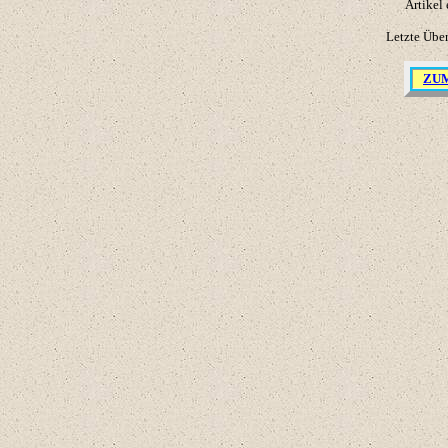
Artikel 
Letzte Übe
ZU