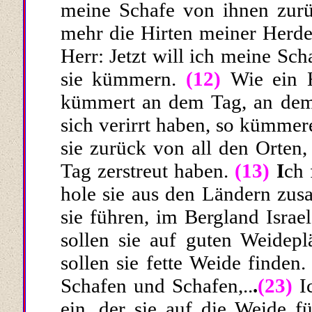
meine Schafe von ihnen zurück
mehr die Hirten meiner Herde 
Herr: Jetzt will ich meine Sc
sie kümmern.
(12)
Wie ein 
kümmert an dem Tag, an dem e
sich verirrt haben, so kümme
sie zurück von all den Orten,
Tag zerstreut haben.
(13)
I
ch 
hole sie aus den Ländern zus
sie führen, im Bergland Israe
sollen sie auf guten Weidepl
sollen sie fette Weide finden.
Schafen und Schafen,..
.
(23)
I
ein, der sie auf die Weide f