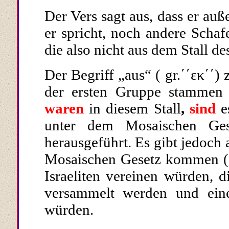
Der Vers sagt aus, dass er auß
er spricht, noch andere Schaf
die also nicht aus dem Stall 
Der Begriff „
aus
“ ( gr.΄΄εκ΄΄
)
der ersten Gruppe stammen
waren
in diesem Stall
,
sind
e
unter dem Mosaischen Gese
herausgeführt
. Es gibt jedoch
Mosaischen Gesetz kommen
(
Israeli­ten vereinen würden, 
versammelt
werden und eine
würden.