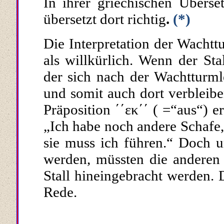
In ihrer griechischen Überse
übersetzt dort richtig
.
(*)
Die Interpretation der Wachttu
als willkürlich. Wenn der Sta
der sich nach der Wachtturm­
und somit auch dort verbleib
Präposition ΄΄εκ΄΄
( =“aus“)
e
„Ich habe noch andere Schafe, 
sie muss ich führen
.
“ Doch u
werden, müssten die anderen 
Stall hineingebracht werden. 
Rede.