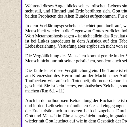
Während dieses Augenblicks seines irdischen Lebens sin
steht still, und Himmel und Erde berühren sich. Gott tri
beiden Propheten des Alten Bundes aufgenommen. Für ei
In dem Verklärungsgeschehen leuchtet punktuell auf, w
Menschheit wieder in die Gegenwart Gottes zurückzuhole
Wort Metamorphosis sagen - ist nicht allein das Result
ist bei Lukas angedeutet in dem Aufstieg auf den Tab
Liebesbeziehung. Vertiefung aber ergibt sich nicht von s
Die Vergöttlichung des Menschen kommt gerade in der Ve
Mensch nicht nur mit seiner geistlichen, sondern auch se
Die Taufe leitet diese Vergöttlichung ein. Die Taufe ist
am Kreuzestod des Herrn und an der Macht seiner Auf
Taufbecken wie auf sein Totenbett, die neue Geburt i
geschieht. Sie ist kein leeres, emphatisches Zeichen, s
machen (Rm 6,1 - 11).
Auch in der orthodoxen Betrachtung der Eucharistie ist 
und in den Leib seiner männlichen Gestalt eingegangen is
der Eucharistie auch in unseren Leib einzugehen. Durch
Gott und Mensch in Christus geschieht analog in gnad
wieder mit Gott leuchtet auf wie in dem Gespräch der Pr