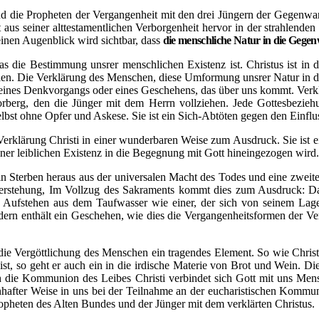
d die Propheten der Vergangenheit mit den drei Jüngern der Gegenwart
tt aus seiner alttestamentlichen Verborgenheit hervor in der strahlenden
nen Augenblick wird sichtbar, dass
die menschliche Natur in die Gegen
as die Bestimmung unsrer menschlichen Existenz ist. Christus ist in
n. Die Verklärung des Menschen, diese Umformung unsrer Natur in die v
at eines Denkvorgangs oder eines Geschehens, das über uns kommt. Ver
orberg, den die Jünger mit dem Herrn vollziehen. Jede Gottesbezieh
elbst ohne Opfer und Askese. Sie ist ein Sich-Abtöten gegen den Einflu
rklärung Christi in einer wunderbaren Weise zum Ausdruck. Sie ist ei
iner leiblichen Existenz in die Begegnung mit Gott hineingezogen wird.
 ein Sterben heraus aus der universalen Macht des Todes und eine zwei
erstehung, Im Vollzug des Sakraments kommt dies zum Ausdruck: Das
n Aufstehen aus dem Taufwasser wie einer, der sich von seinem Lage
ondern enthält ein Geschehen, wie dies die Vergangenheitsformen der V
die Vergöttlichung des Menschen ein tragendes Element. So wie Christu
t, so geht er auch ein in die irdische Materie von Brot
und Wein. Die
 die Kommunion des Leibes Christi verbindet sich Gott mit uns Mensc
enhafter Weise in uns bei der Teilnahme an der eucharistischen Komm
opheten des Alten Bundes und der Jünger mit dem verklärten Christus.