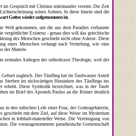
 im Gespräch mit Christus miteinander vereint. Die Zeit
 Lichterscheinung seines Sohnes. In diese hinein sind die
wart Gottes wieder aufgenommen ist.
 die Welt ge­kommen, um die aus dem Paradies verbannte
ergöttlichte Existenz - genau dies will das griechische
klärung des Menschen geschieht nicht ohne Askese. Diese
ung eines Menschen verlangt nach Vertiefung, wie eine
ss der Materie.
n zentrales Anliegen der orthodoxen Theologie, weil der
te Geburt zugleich. Der Täufling hat im Taufwasser Anteil
 Sterben im rückwärtigen Hinsinken des Täuflings ins
r erhebt. Diese Symbolik bezeichnet, was in der Taufe
erben im Brief des Apostels Paulus an die Römer deutlich
s in den irdischen Leib einer Frau, der Gottesgebärerin,
s geschieht mit dem Ziel, auf diese Weise im Mysterium
hen in leibhaft-ma­terieller Weise. Die Vereinigung von
union. Die vorausgenommene paradiesische Gemeinschaft