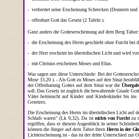
-
verbreitet seine Erscheinung Schrecken (Donnern und 
-
offenbart Gott das Gesetz (2 Tafeln ).
Ganz anders die Gotteserscheinung auf dem Berg Tabor:
-
die Erscheinung des Herrn geschieht ohne Furcht bei 
-
der Herr erscheint im überirdischen Licht und wird vo
-
mit Christus erscheinen Moses und Elias.
Was sagen uns diese Unterschiede: Bei der Gottesersch
Mose 33,20 ). - Als Gott zu Moses auf den Sinai herabfä
der Offenbarung Gottes auf dem Sinai war die
Übergabe
soll. Das Gesetz ist zugleich die bewahrende Gnade Gott
Väter heimsucht auf Kinder und Kindeskinder bis ins d
Gesetzes.
Die Erscheinung des Herrn im überirdischen Licht auf
Schlafs waren" (Lk 9,32). Da ist
nichts von Furcht
zu 
ergriffen, dass er diesem Augenblick in seiner Schönhei
können die Jünger auf dem Tabor ihren
Herrn in der Glo
Lichterscheinung ist - das ist der dritte Unter­schied zu