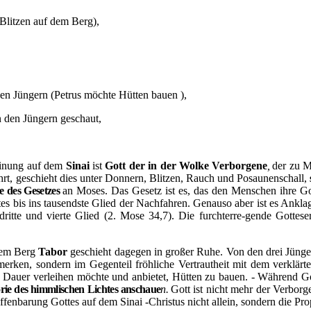
Blitzen auf dem Berg),
den Jüngern (Petrus möchte Hütten bauen ),
n den Jüngern geschaut,
einung auf dem
Sinai
ist
Gott der in der Wolke Verborgene
,
der zu M
hrt, geschieht dies unter Donnern, Blitzen, Rauch und Posau­nenschall,
 des Gesetzes
an Moses. Das Gesetz ist es, das den Menschen ihre Got
es bis ins tausendste Glied der Nachfahren. Genauso aber ist es Anklag
ritte und vierte Glied (2. Mose 34,7). Die furchterre
-
gende Gotteser
 dem Berg
Tabor
geschieht dagegen in großer Ruhe. Von den drei Jünger
merken, sondern im Gegenteil fröh­liche Vertrautheit mit dem verklärte
t Dauer verleihen möchte und anbietet, Hütten zu bauen. - Während Go
rie des himmlischen Lichtes anschaue
n.
Gott ist nicht mehr der Verborge
r Offenbarung Gottes auf dem Sinai -Christus nicht allein, sondern die 