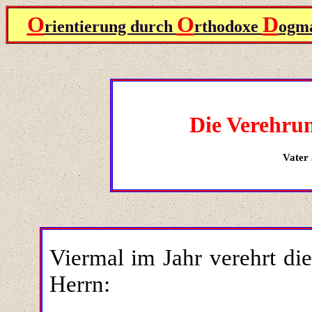
O
O
D
rientierung durch
rthodoxe
ogma
Die Verehrun
Vater
Viermal im Jahr verehrt di
Herrn: