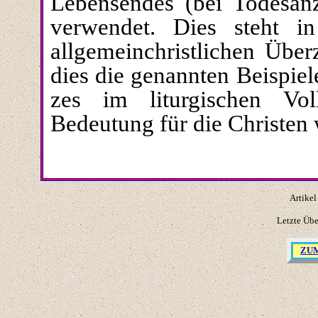
Lebensendes (bei Todesan
verwendet. Dies steht i
allgemeinchristlichen Über
dies die ge­nannten Beispie
zes im liturgischen Voll
Bedeutung für die Christen 
Artikel
Letzte Üb
ZU