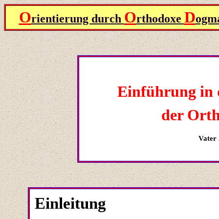
O
O
D
rientierung durch
rthodoxe
ogma
Einführung in 
der Ort
Vater
Einleitung