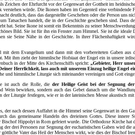
ls Zeichen der Ehrfurcht vor der Gegenwart der Gottheit im heidnisch
 verstehen würde. Die Ikonen haben im Gegenteil eine verbindende Fu
cht deutlich, dass das dargestellte Geschehen oder die Person uns nic
um Tatsachen handelt, die in der Geschichte geschehen sind. Dass de
ebt hat. Seine Ikone ist somit ein Bekenntnis zu seiner Menschwerdung
schönes Bild. Sie ist für ihn ein Fenster zum Himmel. Sie ist die ide
n sie Seine Nähe in der Geschichte. In ihrer Flächenhaftigkeit wird k
mal mit dem Evangelium und dann mit den vorbereiteten Gaben aus d
it ihm zieht der himmlische Hofstaat der Engel ein in unsere irdisch
nbuch in der Mitte des Kirchenschiffs spricht:
„Gebieter, Herr uns
einer Herrlichkeit, lass auch mit unserem Einzug heilige Engel ein
sche und himmlische Liturgie sich miteinander vereinigen und Gott eing
ie ist auch die Rolle, die
der Heilige Geist bei der Segnung de
und Wein bewirken, sondern auch das Gebet danach um die Wandlung
 der Liturgie festlegen, wie er in der lateinischen Messe akustisch m
 es, der nach dessen Auffahrt in die Himmel seine Gegenwart in den G
urch das gemeinsame Handeln des dreieinen Gottes. Diese innere Stru
ter Bischof Hippolyt in Rom gefeiert wurde. Die Orthodoxe Kirche hat
ng der drei Personen zur Segnung der eucharistischen Gaben wird die a
 göttliche Vater das Heil der Menschen wirkt, wie dies der Bischof Ire