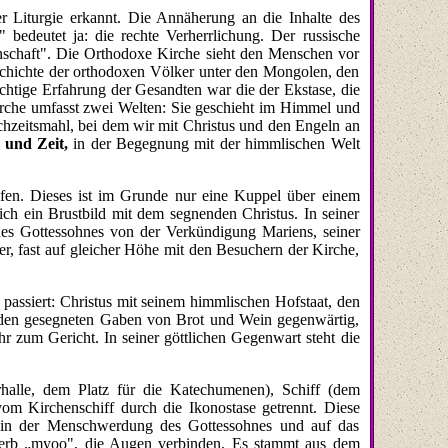
 Liturgie erkannt. Die Annäherung an die Inhalte des
bedeutet ja: die rechte Verherrlichung. Der russische
einschaft". Die Orthodoxe Kirche sieht den Menschen vor
Geschichte der orthodoxen Völker unter den Mongolen, den
chtige Erfahrung der Gesandten war die der Ekstase, die
irche umfasst zwei Welten: Sie geschieht im Himmel und
chzeitsmahl, bei dem wir mit Christus und den Engeln an
und Zeit,
in der Begegnung mit der himmlischen Welt
lfen. Dieses ist im Grunde nur eine Kuppel über einem
h ein Brustbild mit dem segnenden Christus. In seiner
es Gottessohnes von der Verkündigung Mariens, seiner
er, fast auf gleicher Höhe mit den Besuchern der Kirche,
assiert: Christus mit seinem himmlischen Hofstaat, den
n den gesegneten Gaben von Brot und Wein gegenwärtig,
r zum Gericht. In seiner göttlichen Gegenwart steht die
orhalle, dem Platz für die Katechumenen), Schiff (dem
om Kirchenschiff durch die Ikonostase getrennt. Diese
 in der Menschwerdung des Gottessohnes und auf das
Verb „myoo", die Augen verbinden. Es stammt aus dem