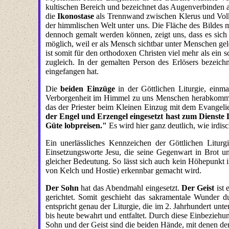
kultischen Bereich
und bezeichnet das Augenverbinden
a
die
Ikonostase
als Trennwand zwischen Klerus und Volk
der himmlischen Welt unter uns. Die Fläche des Bildes ma
dennoch gemalt werden können, zeigt uns, dass es sich 
möglich, weil er als Mensch sichtbar unter Menschen gel
ist somit für den orthodoxen Christen viel mehr als ein 
zugleich. In der gemalten Person des Erlösers bezeichne
eingefangen hat.
Die
beiden Einzüge
in der Göttlichen Liturgie, ein
Verborgenheit im Himmel zu uns Menschen herabkommt. M
das der Priester beim Kleinen Einzug mit dem Evangelie
der Engel und Erzengel eingesetzt hast zum Dienste D
Güte lobpreisen."
Es wird hier ganz deutlich, wie irdi
Ein unerlässliches Kennzeichen der Göttlichen Liturg
Einsetzungsworte Jesu, die seine Gegenwart in Brot 
gleicher Bedeutung. So lässt sich auch kein Höhepunkt in
von Kelch und Hostie) erkennbar gemacht wird.
Der Sohn
hat das Abendmahl eingesetzt.
Der Geist
ist
gerichtet. Somit geschieht das sakramentale Wunder d
entspricht genau der Liturgie, die im 2. Jahrhundert un
bis heute bewahrt und entfaltet. Durch diese Einbeziehu
Sohn und der Geist sind die beiden Hände, mit denen der