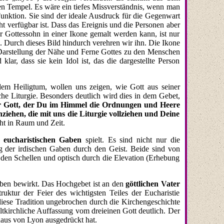
en Tempel. Es wäre ein tiefes Missverständnis, wenn man
nktion. Sie sind der ideale Ausdruck für die Gegenwart
ht verfügbar ist. Dass das Ereignis und die Personen aber
r Gottessohn in einer Ikone gemalt werden kann, ist nur
. Durch dieses Bild hindurch verehren wir ihn. Die Ikone
ale Darstellung der Nähe und Ferne Gottes zu den Menschen
lar, dass sie kein Idol ist, das die dargestellte Person
em Heiligtum, wollen uns zeigen, wie Gott aus seiner
e Liturgie. Besonders deutlich wird dies in dem Gebet,
er Gott, der Du im Himmel die Ordnungen und Heere
ziehen, die mit uns die Liturgie vollziehen und Deine
eht in Raum und Zeit.
r eucharistischen Gaben
spielt. Es sind nicht nur die
 der irdischen Gaben durch den Geist. Beide sind von
it den Schellen und optisch durch die Elevation (Erhebung
aben bewirkt. Das Hochgebet ist an den
göttlichen Vater
ktur der Feier des wichtigsten Teiles der Eucharistie
 diese Tradition ungebrochen durch die Kirchengeschichte
ltkirchliche Auffassung vom dreieinen Gott deutlich. Der
naus von Lyon ausgedrückt hat.