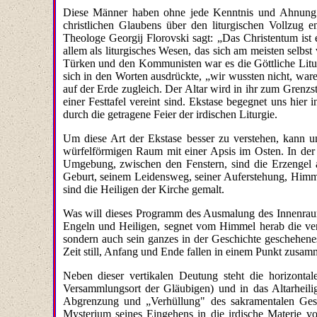
Diese Männer haben ohne jede Kenntnis und Ahnung vo
christlichen Glaubens über den liturgischen Vollzug 
Theologe Georgij Florovski sagt: „Das Christentum ist 
allem als liturgisches Wesen, das sich am meisten selbs
Türken und den Kommunisten war es die Göttliche Liturg
sich in den Worten ausdrückte, „wir wussten nicht, wa
auf der Erde zugleich. Der Altar wird in ihr zum Grenz
einer Festtafel vereint sind. Ekstase begegnet uns hier
durch die getragene Feier der irdischen Liturgie.
Um diese Art der Ekstase besser zu verstehen, kann 
würfelförmigen Raum mit einer Apsis im Osten. In der
Umgebung, zwischen den Fenstern, sind die Erzengel 
Geburt, seinem Leidensweg, seiner Auferstehung, Himmelf
sind die Heiligen der Kirche gemalt.
Was will dieses Programm des Ausmalung des Innenraume
Engeln und Heiligen, segnet vom Himmel herab die ver
sondern auch sein ganzes in der Geschichte geschehenes
Zeit still, Anfang und Ende fallen in einem Punkt zusa
Neben dieser vertikalen Deutung steht die horizontal
Versammlungsort der Gläubigen) und in das Altarheili
Abgrenzung und „Verhüllung" des sakramentalen Ges
Mysterium seines Eingehens in die irdische Materie