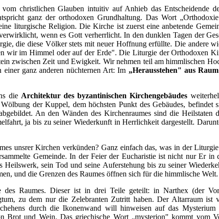
m christlichen Glauben intuitiv auf Anhieb das Entscheidende der
entspricht ganz der orthodoxen Grundhaltung. Das Wort „Orthodoxie" 
eine liturgische Religion. Die Kirche ist zuerst eine anbetende Gem
t verwirklicht, wenn es Gott verherrlicht. In den dunklen Tagen der 
ie, die diese Völker stets mit neuer Hoffnung erfüllte. Die andere wi
ren wir im Himmel oder auf der Erde". Die Liturgie der Orthodoxen K
stein zwischen Zeit und Ewigkeit. Wir nehmen teil am himmlischen Ho
 in einer ganz anderen nüchternen Art: Im
„Herausstehen" aus Raum 
uns die
Architektur des byzantinischen Kirchengebäudes
weiterhe
 Wölbung der Kuppel, dem höchsten Punkt des Gebäudes, befindet sic
abgebildet. An den Wänden des Kirchenraumes sind die Heilstaten d
ahrt, ja bis zu seiner Wiederkunft in Herrlichkeit dargestellt. Darunt
s unsrer Kirchen verkünden? Ganz einfach das, was in der Liturgie p
sammelte Gemeinde. In der Feier der Eucharistie ist nicht nur Er i
 Heilswerk, sein Tod und seine Auferstehung bis zu seiner Wiederkeh
mmen, und die Grenzen des Raumes öffnen sich für die himmlische Welt.
e des Raumes. Dieser ist in drei Teile geteilt: in Narthex (der V
gtum, zu dem nur die Zelebranten Zutritt haben. Der Altarraum ist v
chehens durch die Ikonenwand will hinweisen auf das Mysterium
 von Brot und Wein. Das griechische Wort „mysterion" kommt vom 