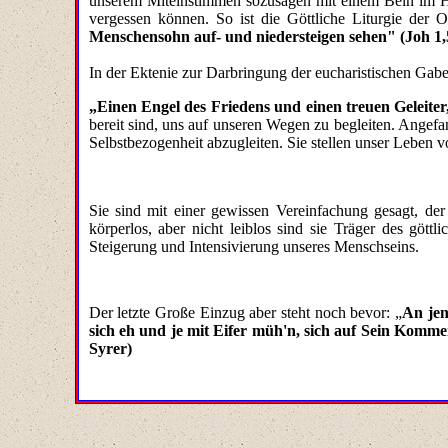
unserem Miteinstimmen sozusagen mit einem Bein im Hi
vergessen können. So ist die Göttliche Liturgie der 
Menschensohn auf- und niedersteigen sehen" (Joh 1,
In der Ektenie zur Darbringung der eucharistischen G
„Einen Engel des Friedens und einen treuen Geleiter
bereit sind, uns auf unseren Wegen zu begleiten. Angefa
Selbstbezogenheit abzugleiten. Sie stellen unser Leben v
Sie sind mit einer gewissen Vereinfachung gesagt, de
körperlos, aber nicht leiblos sind sie Träger des gött
Steigerung und Intensivierung unseres Menschseins.
Der letzte Große Einzug aber steht noch bevor: „
An jen
sich eh und je mit Eifer müh'n, sich auf Sein Komm
Syrer)