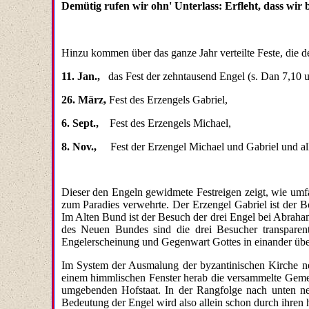
Demütig rufen wir ohn' Unterlass: Erfleht, dass wir
Hinzu kommen über das ganze Jahr verteilte Feste, die 
11. Jan.,
das Fest der zehntausend Engel (s. Dan 7,10 
26. März,
Fest des Erzengels Gabriel,
6. Sept.,
Fest des Erzengels Michael,
8. Nov.,
Fest der Erzengel Michael und Gabriel und all
Dieser den Engeln gewidmete Festreigen zeigt, wie umf
zum Paradies verwehrte. Der Erzengel Gabriel ist der B
Im Alten Bund ist der Besuch der drei Engel bei Abrah
des Neuen Bundes sind die drei Besucher transpare
Engelerscheinung und Gegenwart Gottes in einander übe
Im System der Ausmalung der byzantinischen Kirche neh
einem himmlischen Fenster herab die versammelte Gemein
umgebenden Hofstaat. In der Rangfolge nach unten ne
Bedeutung der Engel wird also allein schon durch ihre