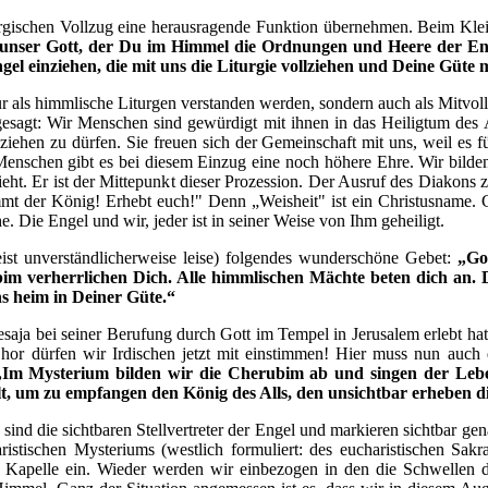
turgischen Vollzug eine herausragende Funktion übernehmen. Beim Klein
 unser Gott, der Du im Himmel die Ordnungen und Heere der Eng
gel einziehen, die mit uns die Liturgie vollziehen und Deine Güte 
ur als himmlische Liturgen verstanden werden, sondern auch als Mitvoll
s gesagt: Wir Menschen sind gewürdigt mit ihnen in das Heiligtum des
iehen zu dürfen. Sie freuen sich der Gemeinschaft mit uns, weil es f
 Menschen gibt es bei diesem Einzug eine noch höhere Ehre. Wir bilden
inzieht. Er ist der Mittepunkt dieser Prozession. Der Ausruf des Diak
mmt der König! Erhebt euch!" Denn „Weisheit" ist ein Christusname. Ch
e. Die Engel und wir, jeder ist in seiner Weise von Ihm geheiligt.
ist unverständlicherweise leise) folgendes wunderschöne Gebet:
„Go
bim verherrlichen Dich. Alle himmlischen Mächte beten dich an.
s heim in Deiner Güte.“
Jesaja bei seiner Berufung durch Gott im Tempel in Jerusalem erlebt 
or dürfen wir Irdischen jetzt mit einstimmen
!
Hier muss nun auch d
„Im Mysterium bilden wir die Cherubim ab und singen der Lebe
Welt, um zu empfangen den König des Alls, den unsichtbar erheben 
ind die sichtbaren Stellvertreter der Engel und markieren sichtbar g
aristischen Mysteriums (westlich formuliert: des eucharistischen Sak
 Kapelle ein. Wieder werden wir einbezogen in den die Schwellen 