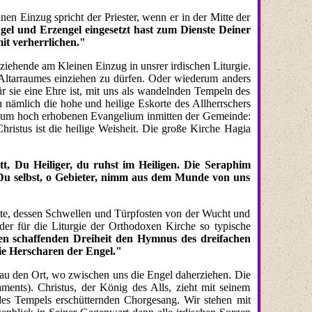
en Einzug spricht der Priester, wenn er in der Mitte der
el und Erzengel eingesetzt hast zum Dienste Deiner
mit verherrlichen."
ziehende am Kleinen Einzug in unsrer irdischen Liturgie.
 Altarraumes einziehen zu dürfen. Oder wiederum anders
ür sie eine Ehre ist, mit uns als wandelnden Tempeln des
 nämlich die hohe und heilige Eskorte des Allherrschers
ons zum hoch erhobenen Evangelium inmitten der Gemeinde:
ristus ist die heilige Weisheit. Die große Kirche Hagia
tt, Du Heiliger, du ruhst im Heiligen. Die Seraphim
 Du selbst, o Gebieter, nimm aus dem Munde von uns
hatte, dessen Schwellen und Türpfosten von der Wucht und
er für die Liturgie der Orthodoxen Kirche so typische
n schaffenden Dreiheit den Hymnus des dreifachen
die Herscharen der Engel."
enau den Ort, wo zwischen uns die Engel daherziehen. Die
raments). Christus, der König des Alls, zieht mit seinem
des Tempels erschütternden Chorgesang. Wir stehen mit