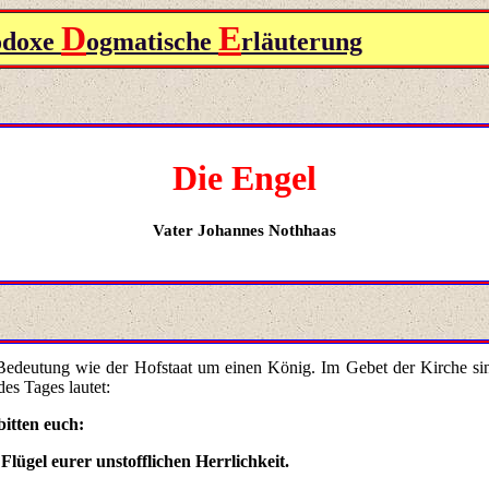
D
E
odoxe
ogmatische
rläuterung
Die Engel
Vater
Johannes Nothhaas
edeutung wie der Hofstaat um einen König. Im Gebet der Kirche sind 
es Tages lautet:
itten euch:
lügel eurer unstofflichen Herrlichkeit.