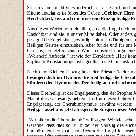
So ist es auch nicht verwunderlich, dass sie auch im li
Kirche angelangt ist folgendes Gebet:
„Gebieter, Herr
Herrlichkeit, lass auch mit unserem Einzug heilige En
Aus diesen Worten wird deutlich, dass die Engel nicht n
Unsichtbar sind sie in unsrer Mitte dabei. Oder ander
gesagt: Die Engel sind gewürdigt mit uns Gläubigen einz
Heiligen Geistes einzuziehen. Aber für sie und für uns
Christus, der jetzt in seinem Wort in unsere Liturgie e
„Weisheit! Aufrecht!" ist wie der Heroldsruf: „Hier ko
Sophia in Konstantinopel ist eigentlich eine Christuskirch
Nach dem Kleinen Einzug betet der Priester (leider me
besingen dich im Hymnus dreimal heilig, die Cheru
Sündern den Hymnus des Dreiheilig an und suche un
Dieses Dreiheilig ist der Engelgesang, den der Prophet 
Macht dieses Gesangs bebten. Und in diesen hehren Ch
Engelgesang, der Cherubimhymnus, erwähnt werden:
Heilig. Lasset uns jetzt ablegen alle Sorgen dieser 
„Wir bilden die Cherubim ab" will sagen: Wir Menschen s
Garantie, dass dies so ist, bildet der Vollzug des euch
himmlischen Hofstaat, den Heeren der Engel in unsere