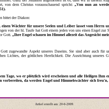
mmel. Ganz der Situation angemessen ist es, dass wir in diesem Auge
Ort, von dem Christus vorausschauend spricht:
„Von nun an werdet
51).
aben bittet der Diakon:
, einen Wächter für unsere Seelen und Leiber lasset vom Herrn u
ngen von der hl. Taufe hat Gott einem jeden von uns einen Engel zur Se
or Gott.
„Ihre Engel schauen im Himmel allezeit das Angesicht mein
r Gott zugewandte Aspekt unseres Daseins. Sie sind aber auch für u
lichen Lichtes, der göttlichen Herrlichkeit. Die Ausrichtung unseres
em Tage, wo er plötzlich wird erscheinen und alle Heiligen Ihm en
en vorbereiten, da werden Engel und Himmelswächter sich freu'n
Artkel erstellt am:
20
-
6
-200
9
.