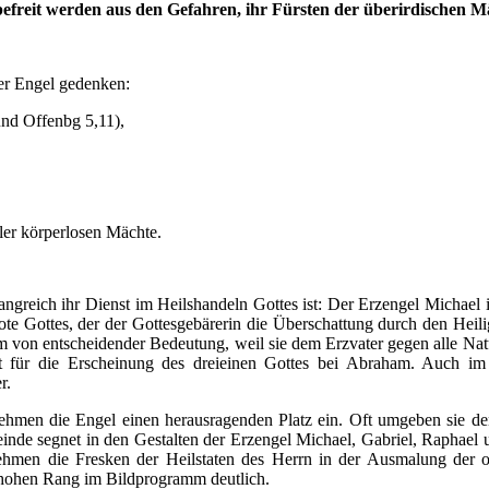
 befreit werden aus den Gefahren, ihr Fürsten der überirdischen M
der Engel gedenken:
und Offenbg 5,11),
er körperlosen Mächte.
angreich ihr Dienst im Heilshandeln Gottes ist: Der Erzengel Michael
ote Gottes, der der Gottesgebärerin die Überschattung durch den Heil
am von entscheidender Bedeutung, weil sie dem Erzvater gegen alle N
nt für die Erscheinung des dreieinen Gottes bei Abraham. Auch 
r.
men die Engel einen herausragenden Platz ein. Oft umgeben sie den 
de segnet in den Gestalten der Erzengel Michael, Gabriel, Raphael un
hmen die Fresken der Heilstaten des Herrn in der Ausmalung der 
n hohen Rang im Bildprogramm deutlich.