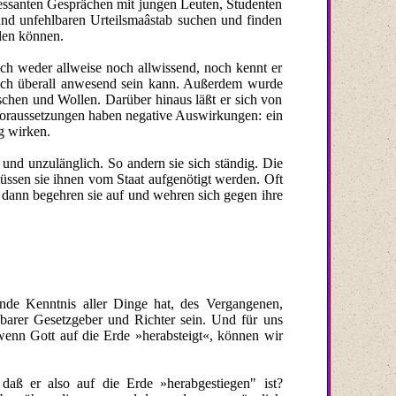
ressanten Gesprächen mit jungen Leuten, Studenten
nd unfehlbaren Urteilsmaâstab suchen und finden
len können.
sch weder allweise noch allwissend, noch kennt er
glich überall anwesend sein kann. Außerdem wurde
schen und Wollen. Darüber hinaus läßt er sich von
Voraussetzungen haben negative Auswirkungen: ein
g wirken.
nd unzulänglich. So andern sie sich ständig. Die
ssen sie ihnen vom Staat aufgenötigt werden. Oft
nd dann begehren sie auf und wehren sich gegen ihre
sende Kenntnis aller Dinge hat, des Vergangenen,
lbarer Gesetzgeber und Richter sein. Und für uns
wenn Gott auf die Erde »herabsteigt«, können wir
aß er also auf die Erde »herabgestiegen" ist?