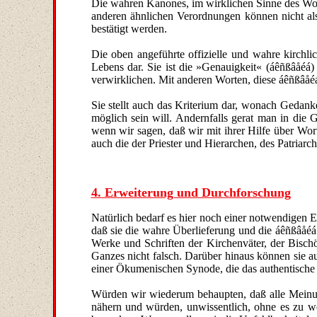
Die wahren Kanones, im wirklichen Sinne des Wor
anderen ähnlichen Verordnungen können nicht al
bestätigt werden.
Die oben angeführte offizielle und wahre kirchli
Lebens dar. Sie ist die »Genauigkeit« (áêñßâåé
verwirklichen. Mit anderen Worten, diese áêñßâåéá
Sie stellt auch das Kriterium dar, wonach Gedan
möglich sein will. Andernfalls gerat man in die 
wenn wir sagen, daß wir mit ihrer Hilfe über Wort
auch die der Priester und Hierarchen, des Patriarc
4. Erweiterung und Durchforschung
Natürlich bedarf es hier noch einer notwendigen E
daß sie die wahre Überlieferung und die áêñßâåéá i
Werke und Schriften der Kirchenväter, der Bischö
Ganzes nicht falsch. Darüber hinaus können sie au
einer Ökumenischen Synode, die das authentische 
Würden wir wiederum behaupten, daß alle Meinung
nähern und würden, unwissentlich, ohne es zu wo