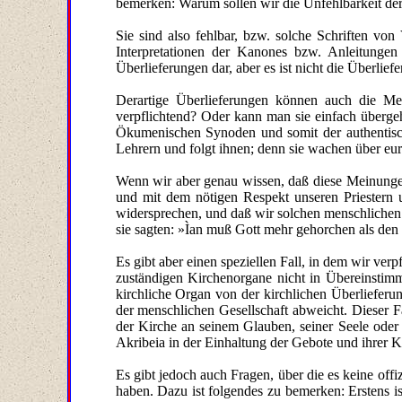
bemerken: Warum sollen wir die Unfehlbarkeit der
Sie sind also fehlbar, bzw. solche Schriften vo
Interpretationen der Kanones bzw. Anleitungen
Überlieferungen dar, aber es ist nicht die Überlief
Derartige Überlieferungen können auch die Mei
verpflichtend? Oder kann man sie einfach übergeh
Ökumenischen Synoden und somit der authentische
Lehrern und folgt ihnen; denn sie wachen über eure
Wenn wir aber genau wissen, daß diese Meinungen 
und mit dem nötigen Respekt unseren Priestern u
widersprechen, und daß wir solchen menschlichen
sie sagten: »Ìan muß Gott mehr gehorchen als de
Es gibt aber einen speziellen Fall, in dem wir verp
zuständigen Kirchenorgane nicht in Übereinstimm
kirchliche Organ von der kirchlichen Überlieferu
der menschlichen Gesellschaft abweicht. Dieser Fa
der Kirche an seinem Glauben, seiner Seele oder 
Akribeia in der Einhaltung der Gebote und ihrer K
Es gibt jedoch auch Fragen, über die es keine off
haben. Dazu ist folgendes zu bemerken: Erstens i