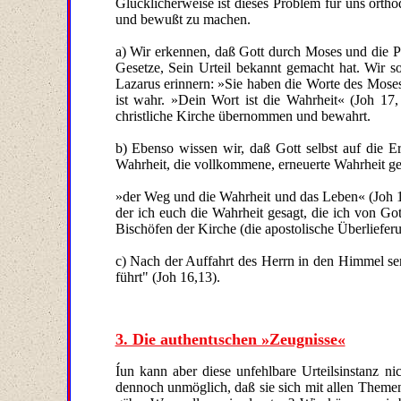
Glücklicherweise ist dieses Problem für uns ort
und bewußt zu machen.
a) Wir erkennen, daß Gott durch Moses und die P
Gesetze, Sein Urteil bekannt gemacht hat. Wir 
Lazarus erinnern: »Sie haben die Worte des Moses
ist wahr. »Dein Wort ist die Wahrheit« (Joh 17,
christliche Kirche übernommen und bewahrt.
b) Ebenso wissen wir, daß Gott selbst auf die E
Wahrheit, die vollkommene, erneuerte Wahrheit geb
»der Weg und die Wahrheit und das Leben« (Joh 14
der ich euch die Wahrheit gesagt, die ich von G
Bischöfen der Kirche (die apostolische Überlieferu
c) Nach der Auffahrt des Herrn in den Himmel send
führt" (Joh 16,13).
3. Die authentιschen »Zeugnisse«
Íun kann aber diese unfehlbare Urteilsinstanz n
dennoch unmöglich, daß sie sich mit allen Themen