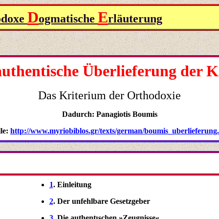
D
E
odoxe
ogmatische
rläuterung
authentische Überlieferung der K
Das
Kriterium der Orthodoxie
Dadurch: Panagiotis Boumis
le:
http://www.myriobiblos.gr/texts/german/boumis_uberlieferung
1
. Einleitung
2
. Der unfehlbare Gesetzgeber
3
. Die authentιschen »Zeugnisse«