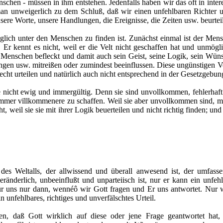
schen - müssen in ihm entstehen. Jedenfalls haben wir das oft in inte
an unweigerlich zu dem Schluß, daß wir einen unfehlbaren Richter u
ere Worte, unsere Handlungen, die Ereignisse, die Zeiten usw. beurtei
möglich unter den Menschen zu finden ist. Zunächst einmal ist der Men
 Er kennt es nicht, weil er die Velt nicht geschaffen hat und unmö
 Menschen befleckt und damit auch sein Geist, seine Logik, sein Wün
gen usw. mitreißen oder zumindest beeinflussen. Diese ungünstigen 
echt urteilen und natürlich auch nicht entsprechend in der Gesetzgebun
nicht ewig und immergültig. Denn sie sind unvollkommen, fehlerhaft u
mmer vïllkommenere zu schaffen. Weil sie aber unvollkommen sind, mü
ht, weil sie sie mit ihrer Logik beuerteilen und nicht richtig finden; u
 des Weltalls, der allwissend und überall anwesend ist, der umfas
ränderlich, unbeeinflußt und unparteiisch ist, nur er kann ein unfeh
 für uns nur dann, wennéô wir Gott fragen und Er uns antwortet. Nur 
 unfehlbares, richtiges und unverfälschtes Urteil.
 daß Gott wirklich auf diese oder jene Frage geantwortet hat, d