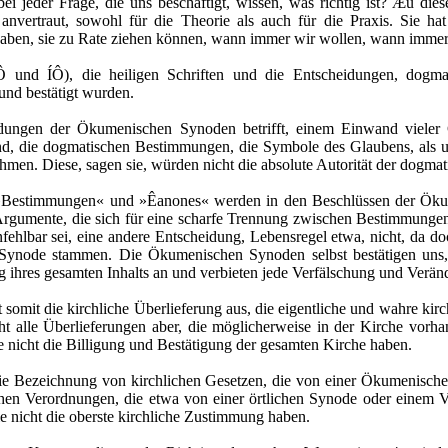
ei jeder Frage, die uns beschäftigt, wissen, was richtig ist? Æu 
vertraut, sowohl für die Theorie als auch für die Praxis. Sie hat 
 haben, sie zu Rate ziehen können, wann immer wir wollen, wann immer
ÁÔ und ÍÔ), die heiligen Schriften und die Entscheidungen, dog
und bestätigt wurden.
dungen der Ökumenischen Synoden betrifft, einem Einwand vieler C
d, die dogmatischen Bestimmungen, die Symbole des Glaubens, als un
hmen. Diese, sagen sie, würden nicht die absolute Autorität der dogma
fe »Bestimmungen« und »Êanones« werden in den Beschlüssen der Ök
e Argumente, die sich für eine scharfe Trennung zwischen Bestimmung
ehlbar sei, eine andere Entscheidung, Lebensregel etwa, nicht, da do
Synode stammen. Die Ökumenischen Synoden selbst bestätigen uns, d
g ihres gesamten Inhalts an und verbieten jede Verfälschung und Verä
somit die kirchliche Überlieferung aus, die eigentliche und wahre kirch
cht alle Überlieferungen aber, die möglicherweise in der Kirche vorh
ie nicht die Billigung und Bestätigung der gesamten Kirche haben.
 Bezeichnung von kirchlichen Gesetzen, die von einer Ökumenischen
hen Verordnungen, die etwa von einer örtlichen Synode oder einem Ve
e nicht die oberste kirchliche Zustimmung haben.