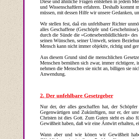
Diese und ähnliche Fragen entstehen in jedem Men
und Wissenschaftlern erfahren. Deshalb kommt m
müssen, mit dessen Hilfe wir unsere Gedanken, uns
Wir stellen fest, daâ ein unfehlbarer Richter un
alles Geschaffene (Geschöpfe und Geschehnisse).
durch die Sünde die »Gottesebenbildlichkeit« des
seinen Wünschen, seiner Umwelt, seinen Beziehun
Mensch kann nicht immer objektiv, richtig und ger
Aus diesem Grund sind die menschlichen Gesetze 
Menschen bemühen sich zwar, immer richtigere, i
nehmen die Menschen sie nicht an, billigen sie nic
Anwendung.
2. Der unfehlbare Gesetzgeber
Nur der, der alles geschaffen hat, der Schöpfer
Gegenwärtigen und Zukünftigen, nur er, der unve
Christen ist dies Gott. Zum Guten steht es also
Gewißheit haben, daß wir eine Ántwïrt erhalten, ein
Wann aber und wie könen wir Gewißheit haben,