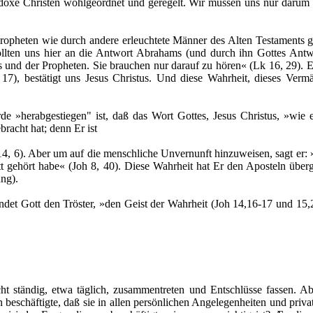
hodoxe Christen wohlgeordnet und geregelt. Wir müssen uns nur daru
ropheten wie durch andere erleuchtete Männer des Alten Testaments 
sollten uns hier an die Antwort Abrahams (und durch ihn Gottes An
 und der Propheten. Sie brauchen nur darauf zu hören« (Lk 16, 29). E
 17), bestätigt uns Jesus Christus. Und diese Wahrheit, dieses Verm
rde »herabgestiegen" ist, daß das Wort Gottes, Jesus Christus, »wie
racht hat; denn Er ist
, 6). Aber um auf die menschliche Unvernunft hinzuweisen, sagt er: »
ott gehört habe« (Joh 8, 40). Diese Wahrheit hat Er den Aposteln übe
ng).
et Gott den Tröster, »den Geist der Wahrheit (Joh 14,16-17 und 15,26
icht ständig, etwa täglich, zusammentreten und Entschlüsse fassen. A
 beschäftigte, daß sie in allen persönlichen Angelegenheiten und priv