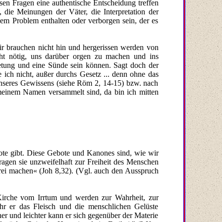
esen Fragen eine authentische Entscheidung treffen
, die Meinungen der Väter, die Interpretation der
em Problem enthalten oder verborgen sein, der es
ir brauchen nicht hin und hergerissen werden von
icht nötig, uns darüber orgen zu machen und ins
retung und eine Sünde sein können. Sagt doch der
ich nicht, außer durchs Gesetz ... denn ohne das
 unseres Gewissens (siehe Röm 2, 14-15) bzw. nach
 meinem Namen versammelt sind, da bin ich mitten
ebote gibt. Diese Gebote und Kanones sind, wie wir
tragen sie unzweifelhaft zur Freiheit des Menschen
frei machen« (Joh 8,32). (Vgl. auch den Ausspruch
Kirche vom Irrtum und werden zur Wahrheit, zur
hr er das Fleisch und die menschlichen Gelüste
cher und leichter kann er sich gegenüber der Materie