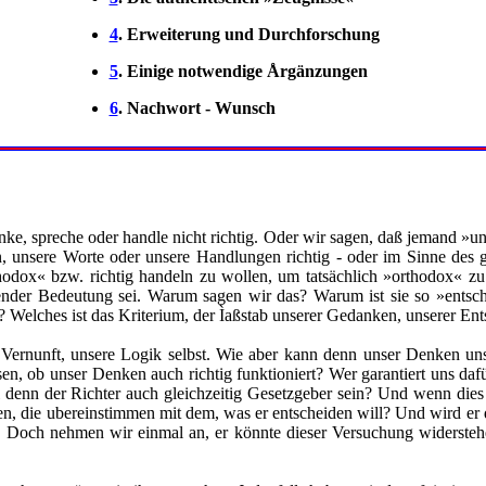
4
. Erweiterung und Durchforschung
5
. Einige notwendige Årgänzungen
6
. Nachwort - Wunsch
ke, spreche oder handle nicht richtig. Oder wir sagen, daß jemand »
unsere Worte oder unsere Handlungen richtig - oder im Sinne des g
rthodox« bzw. richtig handeln zu wollen, um tatsächlich »orthodox« zu
idender Bedeutung sei. Warum sagen wir das? Warum ist sie so »ents
en? Welches ist das Kriterium, der Ìaßstab unserer Gedanken, unserer E
 Vernunft, unsere Logik selbst. Wie aber kann denn unser Denken uns
en, ob unser Denken auch richtig funktioniert? Wer garantiert uns dafü
oll denn der Richter auch gleichzeitig Gesetzgeber sein? Und wenn dies 
n, die ubereinstimmen mit dem, was er entscheiden will? Und wird er da
len? Doch nehmen wir einmal an, er könnte dieser Versuchung widerste