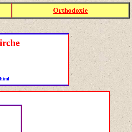
Orthodoxie
irche
.html