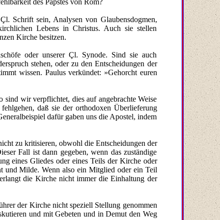
fehlbarkeit des Papstes von Rom?
r Çl. Schrift sein, Analysen von Glaubensdogmen,
rchlichen Lebens in Christus. Auch sie stellen
anzen Kirche besitzen.
ischöfe oder unserer Çl. Synode. Sind sie auch
iderspruch stehen, oder zu den Entscheidungen der
stimmt wissen. Paulus verkündet: »Gehorcht euren
sind wir verpflichtet, dies auf angebrachte Weise
 fehlgehen, daß sie der orthodoxen Überlieferung
neralbeispiel dafür gaben uns die Apostel, indem
 nicht zu kritisieren, obwohl die Entscheidungen der
ieser Fall ist dann gegeben, wenn das zuständige
ng eines Gliedes oder eines Teils der Kirche oder
ht und Milde. Wenn also ein Mitglied oder ein Teil
erlangt die Kirche nicht immer die Einhaltung der
Führer der Kirche nicht speziell Stellung genommen
 diskutieren und mit Gebeten und in Demut den Weg