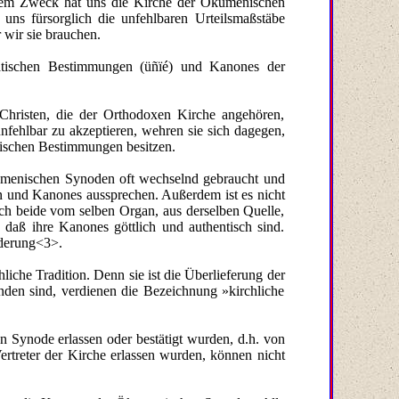
diesem Zweck hat uns die Kirche der Ökumenischen
uns fürsorglich die unfehlbaren Urteilsmaßstäbe
 wir sie brauchen.
matischen Bestimmungen (üñïé) und Kanones der
hristen, die der Orthodoxen Kirche angehören,
fehlbar zu akzeptieren, wehren sie sich dagegen,
tischen Bestimmungen besitzen.
umenischen Synoden oft wechselnd gebraucht und
en und Kanones aussprechen. Außerdem ist es nicht
ch beide vom selben Organ, aus derselben Quelle,
aß ihre Kanones göttlich und authentisch sind.
nderung<3>.
liche Tradition. Denn sie ist die Überlieferung der
anden sind, verdienen die Bezeichnung »kirchliche
 Synode erlassen oder bestätigt wurden, d.h. von
rtreter der Kirche erlassen wurden, können nicht