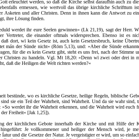
Gott erleuchtet werden, so daß die Kirche selbst daraufhin auch zu di
benfalls ermessen, wie wertvoll das übrige kirchliche Schrifttum ist
er Asketen und aller Christen. Denn in ihnen kann die Antwort zu ein
gt, ihre Lösung finden.
eduld werdet ihr eure Seelen gewinnen« (Lk 21,19), sagt der Herr. W
er Vertreter, die einander oftmals widersprechen. Ebenso ist es n
aß dort, wï kein Gesetz ist, auch kein Gesetzesbruch, keine Übert
htet mán der Sünde nicht« (Röm 5,13), und: »Aber die Sünde erkannte 
gen, für die es kein Gesetz gibt, steht es uns frei, nach der Stimme
er Christen zu handeln. Vgl. Mt 18,20: »Denn wï zwei oder drei in
cht, daß die Heiligen die Welt richten werden?«
heit bestünde, wo es kirchliche Gesetze, heilige Regeln, biblische G
sind sie ein Teil der Wahrheit, sind Wahrheit. Und da sie wahr sind, 
gt: »So werdet ihr die Wahrheit erkennen, und die Wahrheit wird euch 
r Freiheit« [Jak 1,25]).
ng der kirchlichen Gebote innerhalb der Kirche und mit Hilfe der 
g hingeführt: Je vollkommener und heiliger der Mensch wird, je me
 Íatur und die Gesetze der Natur. Je vergeistigter er wird, um so einfa