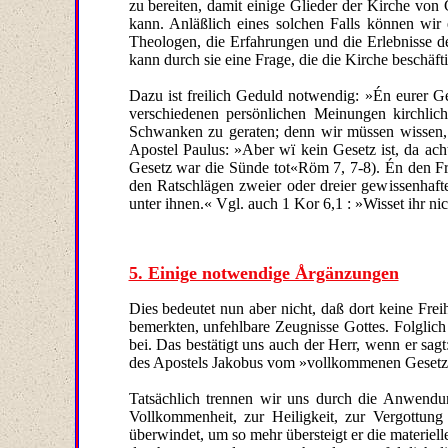
zu bereiten, damit einige Glieder der Kirche von 
kann. Anläßlich eines solchen Falls können wir e
Theologen, die Erfahrungen und die Erlebnisse d
kann durch sie eine Frage, die die Kirche beschäfti
Dazu ist freilich Geduld notwendig: »Én eurer G
verschiedenen persönlichen Meinungen kirchlich
Schwanken zu geraten; denn wir müssen wissen, d
Apostel Paulus: »Aber wï kein Gesetz ist, da ac
Gesetz war die Sünde tot«Röm 7, 7-8). Én den Fra
den Ratschlägen zweier oder dreier gewissenhaft
unter ihnen.« Vgl. auch 1 Kor 6,1 : »Wisset ihr ni
5. Einige notwendige Årgänzungen
Dies bedeutet nun aber nicht, daß dort keine Frei
bemerkten, unfehlbare Zeugnisse Gottes. Folglich 
bei. Das bestätigt uns auch der Herr, wenn er sa
des Apostels Jakobus vom »vollkommenen Gesetz de
Tatsächlich trennen wir uns durch die Anwendu
Vollkommenheit, zur Heiligkeit, zur Vergottun
überwindet, um so mehr übersteigt er die materielle