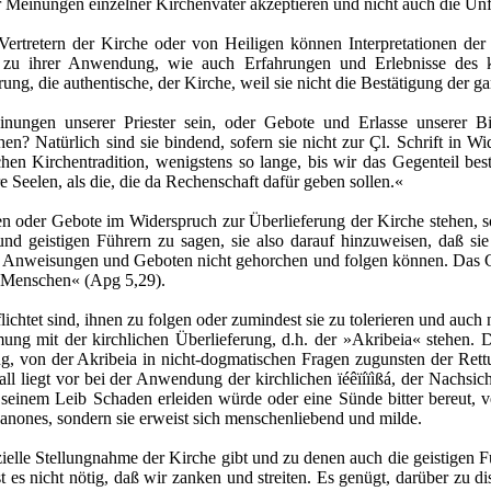
 Meinungen einzelner Kirchenväter akzeptieren und nicht auch die Un
n Vertretern der Kirche oder von Heiligen können Interpretationen de
 zu ihrer Anwendung, wie auch Erfahrungen und Erlebnisse des ki
erung, die authentische, der Kirche, weil sie nicht die Bestätigung der g
nungen unserer Priester sein, oder Gebote und Erlasse unserer B
en? Natürlich sind sie bindend, sofern sie nicht zur Çl. Schrift in W
n Kirchentradition, wenigstens so lange, bis wir das Gegenteil be
 Seelen, als die, die da Rechenschaft dafür geben sollen.«
oder Gebote im Widerspruch zur Überlieferung der Kirche stehen, so 
nd geistigen Führern zu sagen, sie also darauf hinzuweisen, daß sie
 Anweisungen und Geboten nicht gehorchen und folgen können. Das Ge
n Menschen« (Apg 5,29).
flichtet sind, ihnen zu folgen oder zumindest sie zu tolerieren und auch
ung mit der kirchlichen Überlieferung, d.h. der »Akribeia« stehen. D
ng, von der Akribeia in nicht-dogmatischen Fragen zugunsten der Rettu
ll liegt vor bei der Anwendung der kirchlichen ïéêïíïìßá, der Nachsic
seinem Leib Schaden erleiden würde oder eine Sünde bitter bereut, v
anones, sondern sie erweist sich menschenliebend und milde.
izielle Stellungnahme der Kirche gibt und zu denen auch die geistigen 
st es nicht nötig, daß wir zanken und streiten. Es genügt, darüber zu