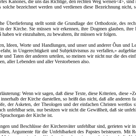
tes Kanones, die uns das Richtige, den rechten Weg weisen<4>, sin
s solche bezeichnet werden und verdienen diese Bezeichnung nicht, 
che Überlieferung stellt somit die Grundlage der Orthodoxie, des re
á) in der Kirche. Sie müssen wir erkennen, ihre Dogmen glauben, ih
 haben wir einzuhalten, zu bewahren, ihr müssen wir folgen.
ken, Ideen, Worte und Handlungen, und unser und anderer Ôun und Le
Gefahr, in Ungerechtigkeit und Subjektivismus zu verfallen,» aufgebla
e und Taten der anderen urteilen, so meinen wir nicht nur die des ei
hen, aller Lebenden und aller Verstorbenen also.
rläuterung: Wenn wir sagen, daß diese Texte, diese Kriterien, diese »
nnerhalb der Kirche darstellen, so heißt das nicht, daß alle anderen fa
fe, der Asketen, der Theologen und der einfachen Christen wertlos sin
ch unfehlbar sein, nur besitzen wir nicht die Gewißheit, daß sie unfeh
Sprachorgan der Kirche ist.
en und Beschlüsse der Kirchenväter unfehlbar sind, gerieten wir i
llen, Argumente für die Unfehlbarkeit des Papstes beisteuern. Mit 