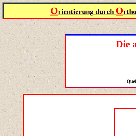
O
O
rientierung durch
rth
Die 
Quel