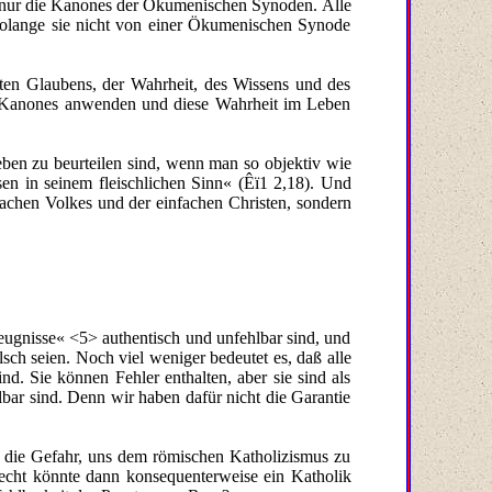
d nur die Kanones der Ökumenischen Synoden. Alle
solange sie nicht von einer Ökumenischen Synode
chten Glaubens, der Wahrheit, des Wissens und des
re Kanones anwenden und diese Wahrheit im Leben
ben zu beurteilen sind, wenn man so objektiv wie
sen in seinem fleischlichen Sinn« (Êï1 2,18). Und
nfachen Volkes und der einfachen Christen, sondern
Zeugnisse« <5> authentisch und unfehlbar sind, und
lsch seien. Noch viel weniger bedeutet es, daß alle
d. Sie können Fehler enthalten, aber sie sind als
lbar sind. Denn wir haben dafür nicht die Garantie
n die Gefahr, uns dem römischen Katholizismus zu
Recht könnte dann konsequenterweise ein Katholik