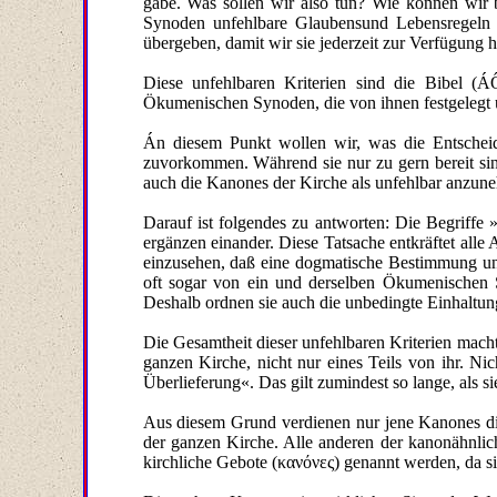
gäbe. Was sollen wir also tun? Wie können wir b
Synoden unfehlbare Glaubensund Lebensregeln an
übergeben, damit wir sie jederzeit zur Verfügung
Diese unfehlbaren Kriterien sind die Bibel (
Ökumenischen Synoden, die von ihnen festgelegt 
Án diesem Punkt wollen wir, was die Entschei
zuvorkommen. Während sie nur zu gern bereit sin
auch die Kanones der Kirche als unfehlbar anzune
Darauf ist folgendes zu antworten: Die Begrif
ergänzen einander. Diese Tatsache entkräftet all
einzusehen, daß eine dogmatische Bestimmung unf
oft sogar von ein und derselben Ökumenischen 
Deshalb ordnen sie auch die unbedingte Einhaltun
Die Gesamtheit dieser unfehlbaren Kriterien macht 
ganzen Kirche, nicht nur eines Teils von ihr. Ni
Überlieferung«. Das gilt zumindest so lange, als s
Aus diesem Grund verdienen nur jene Kanones die
der ganzen Kirche. Alle anderen der kanonähnlic
kirchliche Gebote (κανόνες) genannt werden, da si