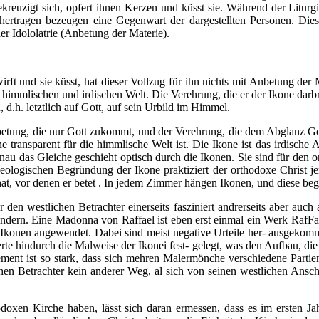
ekreuzigt sich, opfert ihnen Kerzen und küsst sie. Während der Litur
rtragen bezeugen eine Gegenwart der dar­gestellten Personen. Diese
r Idololatrie (Anbetung der Materie).
rft und sie küsst, hat dieser Vollzug für ihn nichts mit Anbetung der Ma
himmlischen und irdischen Welt. Die Verehrung, die er der Ikone dar­bri
, d.h. letztlich auf Gott, auf sein Urbild im Himmel.
etung, die nur Gott zukommt, und der Verehrung, die dem Abglanz Got
one transparent für die himmlische Welt ist. Die Ikone ist das irdisc
enau das Gleiche geschieht optisch durch die Ikonen. Sie sind für den
eologischen Begründung der Ikone praktiziert der orthodoxe Christ je
hat, vor denen er betet . In jedem Zimmer hängen Ikonen, und diese beg
r den westlichen Betrachter einerseits fasziniert andrerseits aber auch
undern. Eine Madonna von Raffael ist eben erst einmal ein Werk RafFa
 Ikonen angewendet. Dabei sind meist negative Urteile her- ausgekom
erte hindurch die Malweise der Ikonei fest- gelegt, was den Aufbau, die
ement ist so stark, dass sich mehren Malermönche verschiedene Parti
schen Betrachter kein anderer Weg, al sich von seinen westlichen Ans
doxen Kirche haben, lässt sich daran ermessen, dass es im ersten 