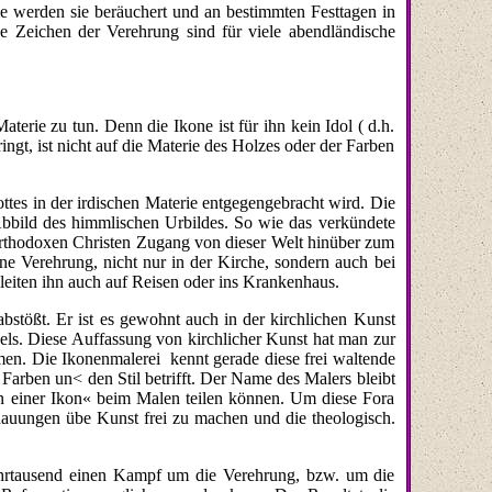
gie werden sie beräuchert und an bestimmten Festtagen in
 Zeichen der Verehr­ung sind für viele abendländische
terie zu tun. Denn die Ikone ist für ihn kein Idol ( d.h.
ngt, ist nicht auf die Materie des Holzes oder der Farben
tes in der irdischen Materie entgegengebracht wird. Die
he Abbild des himmlischen Urbildes. So wie das verkündete
 orthodoxen Christen Zugang von dieser Welt hinüber zum
ne Verehrung, nicht nur in der Kirche, sondern auch bei
leiten ihn auch auf Reisen oder ins Krankenhaus.
 abstößt. Er ist es gewohnt auch in der kirchlichen Kunst
els. Diese Auffassung von kirchlicher Kunst hat man zur
men. Die Ikonenmalerei kennt gerade diese frei waltende
 Farben un< den Stil betrifft. Der Name des Malers bleibt
en einer Ikon« beim Malen teilen können. Um diese Fora
chauungen übe Kunst frei zu machen und die theologisch.
Jahrtausend einen Kampf um die Verehrung, bzw. um die