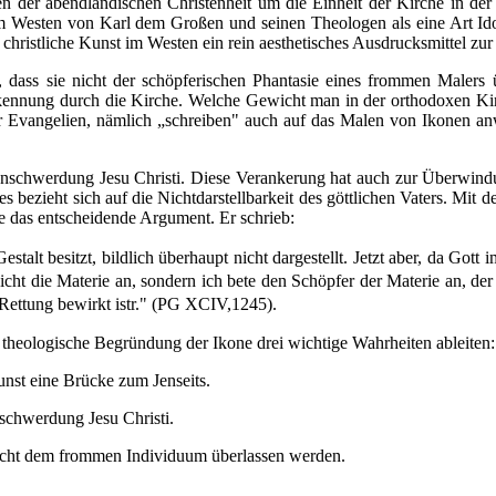
n der abendländischen Chri­stenheit um die Einheit der Kirche in der
m Westen von Karl dem Großen und seinen Theologen als eine Art Idolo
christliche Kunst im Westen ein rein aesthetisches Ausdrucks­mittel zur
t, dass sie nicht der schöpferischen Phantasie eines frommen Malers
kennung durch die Kirche. Welche Gewicht man in der orthodoxen Kirch
er Evangelien, nämlich „schreiben" auch auf das Malen von Ikonen a
nschwerdung Jesu Christi. Diese Veran­kerung hat auch zur Überwindun
ses bezieht sich auf die Nichtdarstellbarkeit des göttlichen Vaters. Mi
 das entscheidende Argument. Er schrieb:
Gestalt besitzt, bildlich überhaupt nicht dargestellt. Jetzt aber, da Go
 nicht die Materie an, sondern ich bete den Schöpfer der Materie an, d
 Rettung bewirkt istr." (PG XCIV,1245).
e theologische Begründung der Ikone drei wichtige Wahrheiten ableiten:
unst eine Brücke zum Jenseits.
schwerdung Jesu Christi.
 nicht dem frommen Individuum überlassen werden.