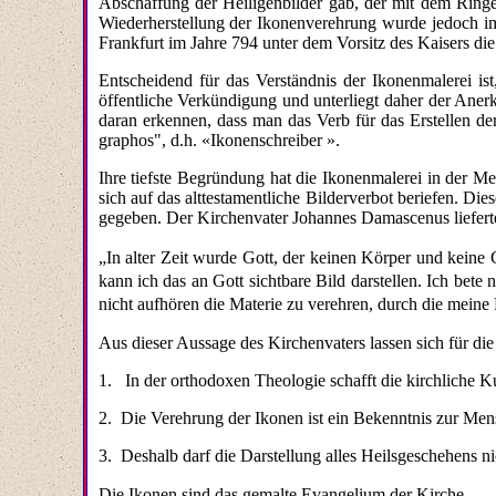
Abschaffung der Heiligenbilder gab, der mit dem Ringe
Wiederherstellung der Ikonen­verehrung wurde jedoch i
Frankfurt im Jahre 794 unter dem Vorsitz des Kaisers die 
Entscheidend für das Verständnis der Ikonen­malerei is
öffentliche Verkündigung und unterliegt daher der Aner
daran erkennen, dass man das Verb für das Erstellen d
graphos", d.h. «Ikonenschreiber ».
Ihre tiefste Begründung hat die Ikonenmalerei in der Me
sich auf das alttestamentliche Bilderverbot beriefen. Die
gegeben. Der Kirchenvater Johannes Damascenus lieferte
„In alter Zeit wurde Gott, der kei­nen Körper und keine 
kann ich das an Gott sichtbare Bild darstellen. Ich bete
nicht aufhören die Materie zu verehren, durch die meine
Aus dieser Aussage des Kirchenvaters lassen sich für di
1. In der orthodoxen Theologie schafft die kirchliche K
2. Die Verehrung der Ikonen ist ein Bekenntnis zur Men
3. Deshalb darf die Darstellung alles Heils­geschehens
Die Ikonen sind das
gemalte Evangelium der Kirche.