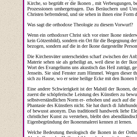
Kirche, so begrüßt er die Ikonen , mit Verbeu­gungen, b
Pro­zessionen umhergetragen. Das Beräuchern und Umhe
Christen befremdend, und sie sehen in ihnen eine Form de
Was sagt die orthodoxe Theologie zu diesem Vorwurf?
Wenn ein orthodoxer Christ sich vor einer Ikone niederwi
kein Götzenbild), sondern ein Ort für die Begegnung der 
bezogen, sondern auf die in der Ikone dargestellte Person
Die Kirchenväter unterscheiden scharf zwischen der Anb
Materie sehen sie als geheiligt an, weil diese in der Ik
Wort des Evangeliums uns akustisch das Heil zuträgt, g
Jenseits. Sie sind Fenster zum Himmel. Wegen dieser th
sich zu Hause, wo er seine heilige Ecke mit den Ikonen 
Eine andere Schwierigkeit ist der Malstil der Ikonen, de
zuerst die schöpferische Leistung des Künstlers zu bew
selbstverständlichen Norm er- erhoben und auch auf die
Phantasie des Künstlers nicht. Sie hat durch di Jahrhund
of bewusst anonym. Das traditionell handwerk liehe El
christlicher Kunst zu verstehen, bleibt den abendländi
Eigenbegründung der Ikonenmalerei kennen zt lernen.
Welche Bedeutung theologisch die Ikonen in der Ortho