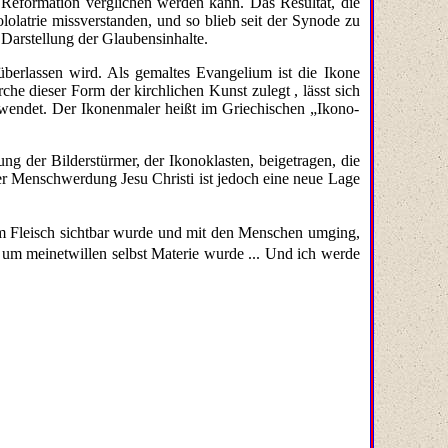
 Reformation verglichen werden kann. Das Resultat, die
latrie missverstanden, und so blieb seit der Synode zu
 Darstellung der Glaubensinhalte.
 überlassen wird. Als gemaltes Evangelium ist die Ikone
e dieser Form der kirchlichen Kunst zulegt , lässt sich
nwendet. Der Ikonenmaler heißt im Griechischen „Ikono-
g der Bilder­stürmer, der Ikonoklasten, beigetragen, die
t der Menschwerdung Jesu Christi ist jedoch eine neue Lage
tt im Fleisch sichtbar wurde und mit den Menschen umging,
er um meinetwillen selbst Materie wurde ... Und ich werde