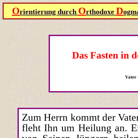
O
O
D
rientierung durch
rthodoxe
ogma
Das Fasten in 
Vater
Zum Herrn kommt der Vater
fleht Ihn um Heilung an. E