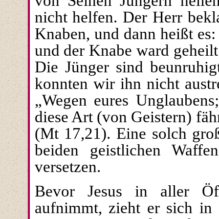
von Seinen Jüngern heilen
nicht helfen. Der Herr bek
Knaben, und dann heißt es:
und der Knabe ward geheilt
Die Jünger sind beunruhi
konnten wir ihn nicht aust
„Wegen eures Unglaubens;
diese Art (
von Geistern
) fä
(Mt 17,21).
Eine solch groß
beiden geistlichen Waff
versetzen.
Bevor Jesus in aller Öff
aufnimmt, zieht er sich in