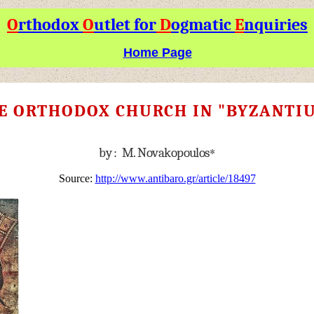
O
rthodox
O
utlet for
D
ogmatic
E
nquiries
Home Page
E ORTHODOX CHURCH IN "BYZANTI
by : M. Novakopoulos
*
Source:
http://www.antibaro.gr/article/18497