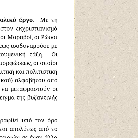
ολικό έργο
. Με τη
στον εκχριστιανισμό
 οι Μοραβοί, οι Ρώσοι
τεως ισοδυναμούσε με
κουμενική τάξη. Οι
μορφώσεως, οι οποίοι
ιτική και πολιτιστική
λικού) αλφαβήτου από
 να μεταφραστούν οι
ειγμα της βυζαντινής
γραφθεί υπό τον όρο
ται απολύτως από το
πειριών σε έναν άλλο