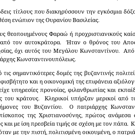
εις τίτλους που διακηρύσσουν την εγκόσμια δόξα 
θέση ενώπιον της Ουρανίου Βασιλείας.
υς θεοποιημένους Φαραώ ή προχριστιανικούς καίσ
ο από τον αυτοκράτορα. Ήταν ο θρόνος του Απο
σίας, όχι αυτός του Μεγάλου Κωνσταντίνου. Από
ιάρχης Κωνσταντινουπόλεως.
 τις σημαντικότερες δομές της βυζαντινής πολιτεί
μφισβήτητο και η οικονομική της επιφάνεια αξιόλογ
ίχε υπηρεσίες προνοίας, φιλανθρωπίας και εκπαί
ές του κράτους. Κληρικοί υπήρξαν μερικοί από 
στήμονες του Βυζαντίου. Ο πατριάρχης Κωνσταν
επίσκοπος της Χριστιανοσύνης, πρώτος ανάμεσα 
 και με ίση πρεσβεία τιμής σε σχέση με τον πάπα. 
όταν με την πιστή, πολιτισμένη οικουμένη, ο πατρι