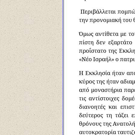
Περιβάλλεται πομπώδ
την προνομιακή του 
Όμως αντίθετα με το
πίστη δεν εξαρτάτ
προΐστατο της Εκκλη
«Νέο Ισραήλ» ο πατρ
Η Εκκλησία ήταν από
κύρος της ήταν αδια
από μοναστήρια παρε
τις αντίστοιχες δομ
διανοητές και επι
δεύτερος τη τάξει 
θρόνους της Ανατολής
αυτοκρατορία ταυτιζ