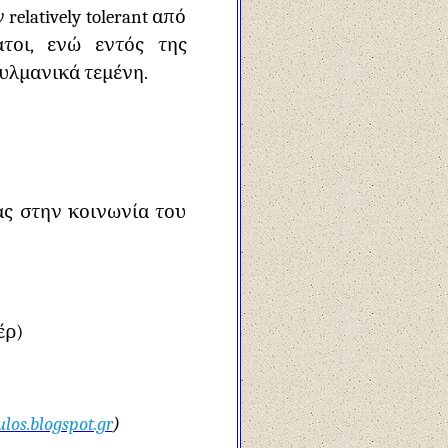
latively tolerant από
τοι, ενώ εντός της
υλμανικά τεμένη.
ας στην κοινωνία του
έρ)
os.blogspot.gr
)