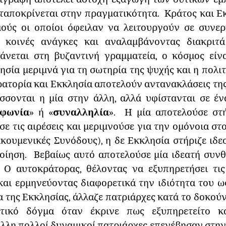
νταποκρίνεται στην πραγματικότητα. Κράτος και 
μούς οι οποίοι όφειλαν να λειτουργούν σε συνερ
ς κοινές ανάγκες και αναλαμβάνοντας διακρι
άνεται στη βυζαντινή γραμματεία, ο κόσμος είν
ησία μεριμνά για τη σωτηρία της ψυχής και η πολιτ
ατορία και Εκκλησία αποτελούν αντανακλάσεις της 
σσονται η μία στην άλλη, αλλά υφίστανται σε έ
φωνία
» ή «
συναλληλία
». Η μία αποτελούσε στ
ε τις αιρέσεις και μεριμνούσε για την ομόνοια στ
ικουμενικές Συνόδους), η δε Εκκλησία στήριζε ιδε
οίηση. Βεβαίως αυτό αποτελούσε μία ιδεατή συν
Ο αυτοκράτορας, θέλοντας να εξυπηρετήσει τις
και ερμηνεύοντας διαφορετικά την ιδιότητα του ω
α της Εκκλησίας, άλλαζε πατριάρχες κατά το δοκού
τικό δόγμα όταν έκρινε πως εξυπηρετείτο κ
λλη πολλοί δυναμικοί πατριάρχες επενέβησαν στην 