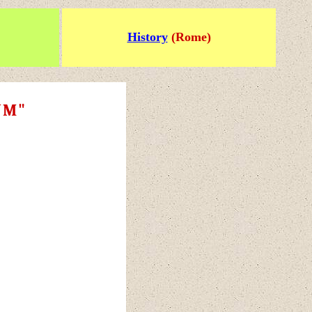
History
(Rome)
UM"