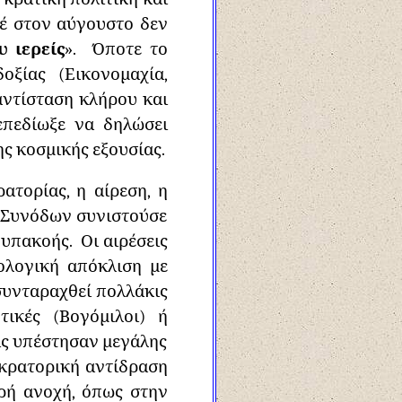
έ στον αύγουστο δεν
υ ιερείς
». Όποτε το
ξίας (Εικονομαχία,
αντίσταση κλήρου και
επεδίωξε να δηλώσει
ς κοσμικής εξουσίας.
τορίας, η αίρεση, η
 Συνόδων συνιστούσε
υπακοής. Οι αιρέσεις
ολογική απόκλιση με
α συνταραχθεί πολλάκις
ικές (Βογόμιλοι) ή
ις υπέστησαν μεγάλης
οκρατορική αντίδραση
ηρή ανοχή, όπως στην