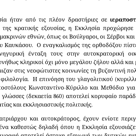
ία ήταν από τις πλέον δραστήριες σε
ιεραποστ
 της κρατικής εξουσίας, η Εκκλησία προχώρησε 
μακρινών εθνών, όπως οι Βούλγαροι, οι Σέρβοι και
ου Καυκάσου. Ο εναγκαλισμός της ορθοδόξου πίσ
νηγυρική ένταξη τους στην αυτοκρατορική οι
υνήθως κληρικοί όχι μόνο μεγάλου ζήλου αλλά και 
μιζαν στις νεοφώτιστες κοινωνίες τη βυζαντινή πολ
 φιλολογία. Η επινόηση του γλαγολιτικού (κυριλ
ποστόλους Κωνσταντίνο-Κύριλλο και Μεθόδιο για
ς γλώσσες (δεκαετία 860) αποτελεί κορυφαίο παράδ
τίας και εκκλησιαστικής πολιτικής.
πατριάρχου και αυτοκράτορος, έχουν ενίοτε περι
 ένα καθεστώς δηλαδή όπου η Εκκλησία εξουσιάζε
ιγραφή αποτελεί άστοχη εξαγωγή των δυτικών εμ