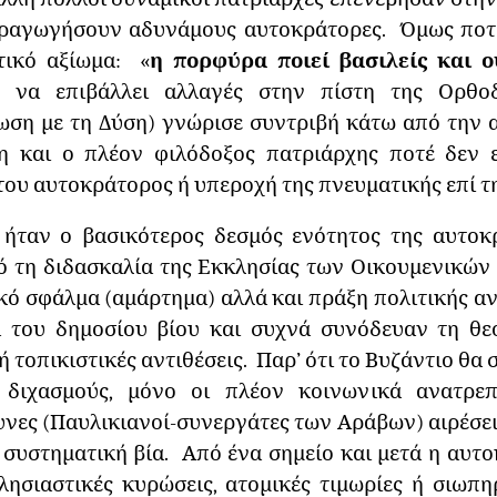
ραγωγήσουν αδυνάμους αυτοκράτορες. Όμως ποτ
τικό αξίωμα: «
η πορφύρα ποιεί βασιλείς και ο
 να επιβάλλει αλλαγές στην πίστη της Ορθοδο
ση με τη Δύση) γνώρισε συντριβή κάτω από την 
 και ο πλέον φιλόδοξος πατριάρχης ποτέ δεν 
ου αυτοκράτορος ή υπεροχή της πνευματικής επί τη
ήταν ο βασικότερος δεσμός ενότητος της αυτοκρα
ό τη διδασκαλία της Εκκλησίας των Οικουμενικών
κό σφάλμα (αμάρτημα) αλλά και πράξη πολιτικής αν
 του δημοσίου βίου και συχνά συνόδευαν τη θε
 ή τοπικιστικές αντιθέσεις. Παρ’ ότι το Βυζάντιο θ
 διχασμούς, μόνο οι πλέον κοινωνικά ανατρεπτ
υνες (Παυλικιανοί-συνεργάτες των Αράβων) αιρέσε
ι συστηματική βία. Από ένα σημείο και μετά η αυτ
λησιαστικές κυρώσεις, ατομικές τιμωρίες ή σιωπ