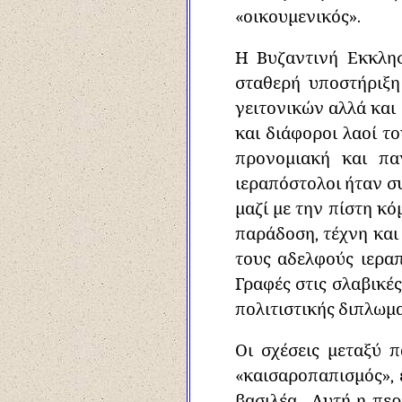
«οικουμενικός».
Η Βυζαντινή Εκκλησ
σταθερή υποστήριξη
γειτονικών αλλά και 
και διάφοροι λαοί τ
προνομιακή και πα
ιεραπόστολοι ήταν σ
μαζί με την πίστη κό
παράδοση, τέχνη και
τους αδελφούς ιερα
Γραφές στις σλαβικέ
πολιτιστικής διπλωμα
Οι σχέσεις μεταξύ 
«καισαροπαπισμός»,
βασιλέα. Αυτή η περ