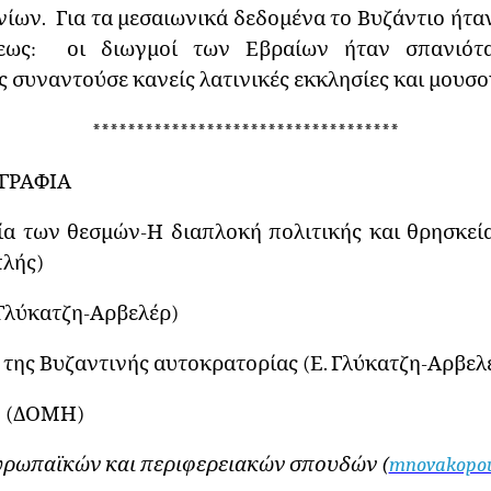
ων. Για τα μεσαιωνικά δεδομένα το Βυζάντιο ήταν re
εως: οι διωγμοί των Εβραίων ήταν σπανιότα
συναντούσε κανείς λατινικές εκκλησίες και μουσο
***********************************
ΓΡΑΦΙΑ
γία των θεσμών-Η διαπλοκή πολιτικής και θρησκεί
πλής)
. Γλύκατζη-Αρβελέρ)
 της Βυζαντινής αυτοκρατορίας (Ε. Γλύκατζη-Αρβελ
ν (ΔΟΜΗ)
ευρωπαϊκών και περιφερειακών σπουδών (
mnovakopoul