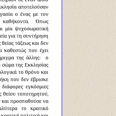
Εκκλησία αποτελούσαν
γασία ο ένας με τον
τά καθήκοντα. Όπως
αι μία ψυχοσωματική
εία για τη συντήρηση
θείας τάξεως και δεν
να καθεστώς που έχει
ήριγμα της άλλης: ο
ο σώμα της Εκκλησίας
ολογικά το θρόνο και
θήκη που δεν έβρισκε
 διάφορες εγκόσμιες
ς θείου τοποτηρητού,
ν και προσπαθούσε να
αλύτερα το κρατικό
κρατική πολιτική και