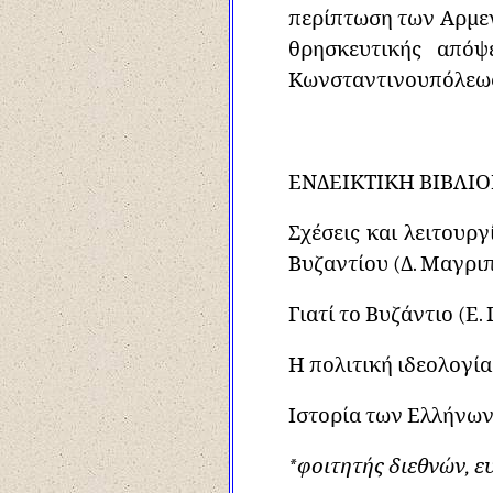
περίπτωση των Αρμενί
θρησκευτικής απόψ
Κωνσταντινουπόλεως 
ΕΝΔΕΙΚΤΙΚΗ ΒΙΒΛΙΟ
Σχέσεις και λειτουρ
Βυζαντίου (Δ. Μαγρι
Γιατί το Βυζάντιο (Ε
Η πολιτική ιδεολογία
Ιστορία των Ελλήνω
*φοιτητής διεθνών, 