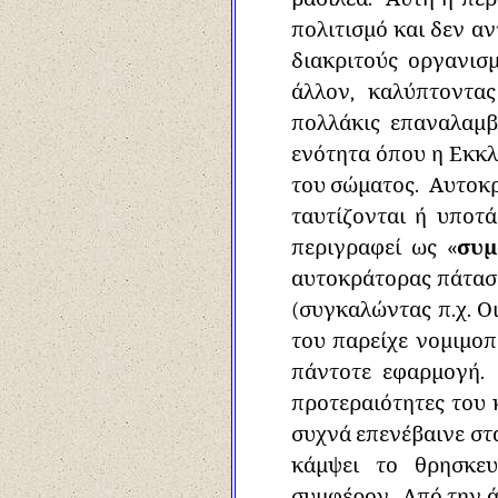
πολιτισμό και δεν α
διακριτούς οργανισ
άλλον, καλύπτοντα
πολλάκις επαναλαμβ
ενότητα όπου η Εκκλ
του σώματος. Αυτοκρ
ταυτίζονται ή υποτά
περιγραφεί ως «
συμ
αυτοκράτορας πάτασσ
(συγκαλώντας π.χ. Ο
του παρείχε νομιμοπ
πάντοτε εφαρμογή. 
προτεραιότητες του 
συχνά επενέβαινε στ
κάμψει το θρησκευ
συμφέρον. Από την ά