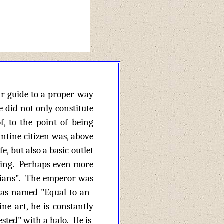
ir guide to a proper way
e did not only constitute
, to the point of being
antine citizen was, above
e, but also a basic outlet
eeking. Perhaps even more
tians". The emperor was
 was named "Equal-to-an-
ne art, he is constantly
sted" with a halo. He is