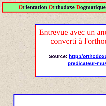
O
rientation
O
rthodoxe
D
ogmatiqu
Entrevue avec un an
converti à l'ort
Source:
http://orthodo
predicateur-mus