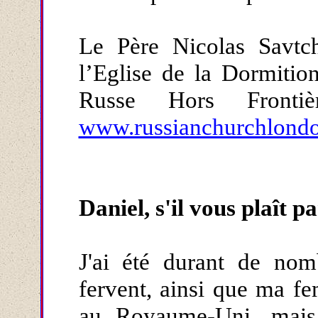
Le Père Nicolas Savtch
l’Eglise de la Dormitio
Russe Hors Frontiè
www.russianchurchlondo
Daniel, s'il vous plaît p
J'ai été durant de no
fervent, ainsi que ma fe
au Royaume-Uni, mais