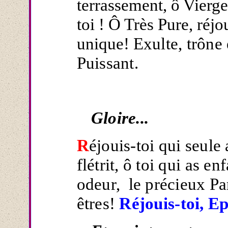
terrassement, ô Vierge
toi ! Ô Très Pure, réjou
unique!
Exulte, trône
Puissant.
Gloire...
R
éjouis-toi qui seule
flétrit, ô toi qui as 
odeur, le précieux Pa
êtres!
Réjouis-toi, E