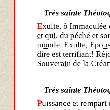
Très sainte Théoto
E
xulte, ô Immaculée
e
t qu
i
, du péché et so
m
o
nde. Exulte, Epo
u
dire est terrifiant! Ré
Souvera
i
n de la Créat
Très sainte Théoto
P
uissance et rempart 