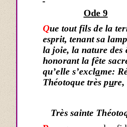
Ode 9
Q
ue tout fils de la te
esprit, tenant sa lam
la joie, la nature des
honorant la fête sacr
qu’elle s’excl
a
me: Ré
Théotoque très p
u
re,
Très sainte Théoto