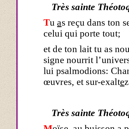
Très sainte Théoto
T
u
a
s reçu dans ton se
celui qui porte tout;
et de ton lait tu as no
signe nourrit l’univers
lui psalmodions: Chan
œuvres, et sur-exalt
e
z
Très sainte Théoto
M
oïse, au buisson a