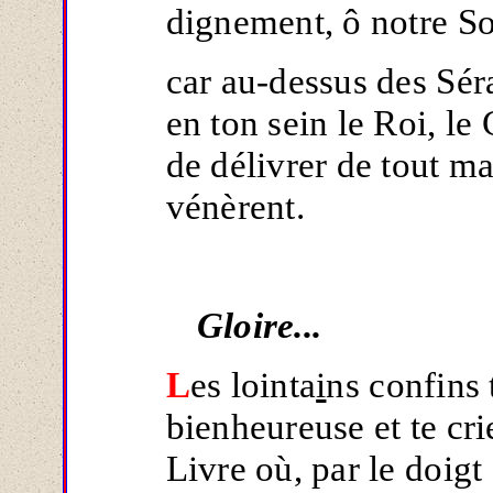
dignement, ô notre S
car au-dessus des Sér
en ton sein le Roi, le 
de délivrer de tout ma
vénèrent.
Gloire...
L
es lointa
i
ns confins 
bienheureuse et te cri
Livre où, par le doigt