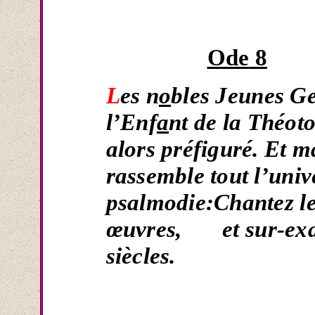
Ode
8
L
es n
o
bles Jeunes Ge
l’Enf
a
nt de la Théoto
alors préfiguré. Et m
rassemble tout l’unive
psalmodie:Chantez le 
œuvres, et sur-exa
siècles
.