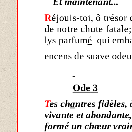
Et maintenant...
R
éjouis-toi, ô trésor
de notre chute fatale
lys parfum
é
qui embau
encens de suave ode
Ode
3
T
es ch
a
ntres fid
è
les
,
vivante et abondante,
formé un chœur vraim