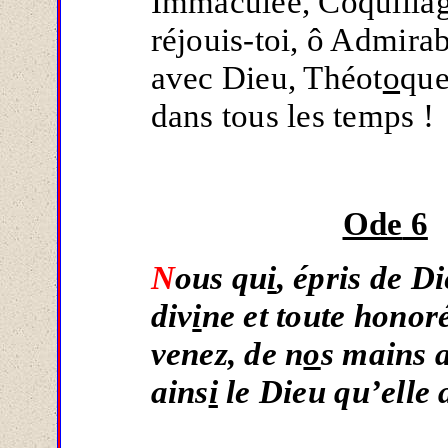
Immaculée, Coquillage
réjouis-toi, ô Admirab
avec Dieu, Théot
o
que
dans tous les temps !
Ode
6
N
ous qu
i
, épris de Di
div
i
ne et toute honor
venez, de n
o
s mains a
ains
i
le Dieu qu’elle 