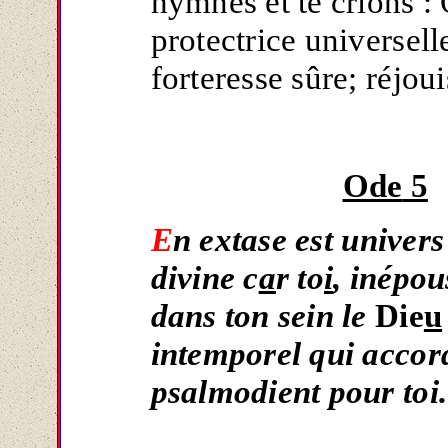
hymnes et te crions :
protectrice universell
forteresse sûre; réjoui
Ode
5
E
n extase est univer
divine c
a
r to
i
, inépou
dans ton sein le
Die
u
intemporel qui accord
psalmodient pour toi.