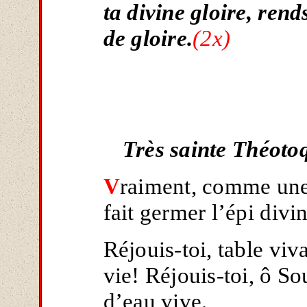
ta divine gloire, rend
de gloire.
(2x)
Très sainte Théoto
V
raiment, comme une 
fait germer l’épi divin
Réjouis-toi, table viv
vie! Réjouis-toi, ô So
d’eau vive.