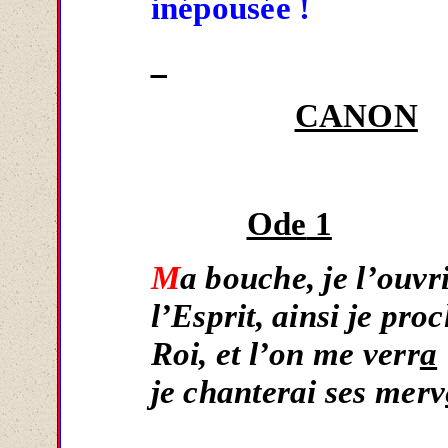
inépousée !
CANON
Ode
1
M
a bouche, je l’ouvri
l’Esprit, ainsi je pr
Roi, et l’on me verr
a
je chanterai ses merv