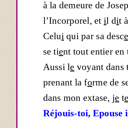
à la demeure de Josep
l’Incorporel, et
i
l d
i
t 
Celu
i
qui par sa desc
se ti
e
nt tout entier en 
Aussi l
e
voyant dans t
prenant la f
o
rme de se
dans mon extase, j
e
t
Réjouis-toi, Epouse 