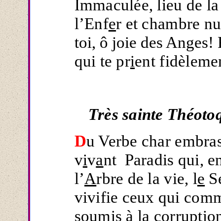
Immaculée, lieu de la 
l’Enf
e
r et chambre nu
toi, ô joie des Anges!
qui te pr
i
ent fidèleme
Très sainte Théoto
D
u Verbe char embrasé
v
i
v
a
nt Paradis qui, e
l’
A
rbre de la vie, l
e
Se
vivifie ceux qui comm
soum
i
s à la corruptio