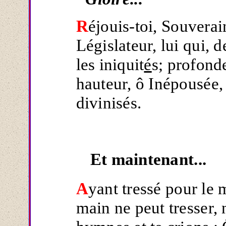
R
éjouis-toi, Souvera
Législateur, lui qui, 
les iniquit
é
s; profond
hauteur, ô Inépousée, 
divinisés.
Et maintenant...
A
yant tressé pour le
main ne peut tresser,