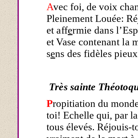
A
vec foi, de voix cha
Pleinement Louée: Ré
et aff
e
rmie dans l’Esp
et Vase contenant la 
s
e
ns des fidèles pieux
Très sainte Théotoqu
P
ropitiation du mond
toi! Echelle qui, par la
tous élevés. Réjouis-to