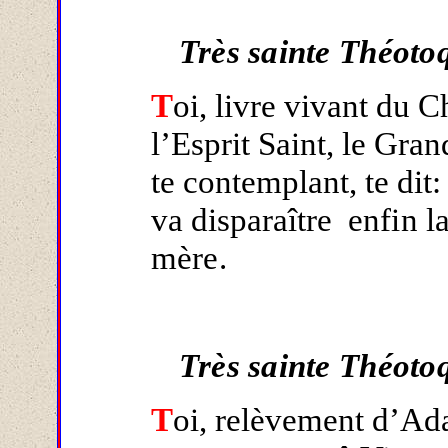
Très sainte Théoto
T
oi, livre vivant du C
l’Esprit Saint, le Gra
te contemplant, te dit:
va disparaître
enfin l
mère.
Très sainte Théoto
T
oi, relèvement d’Ada