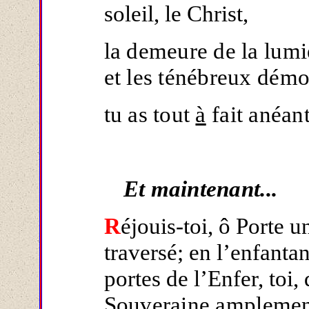
soleil, le Christ,
la demeure de la lumiè
et les ténébreux dém
tu as tout
à
fait anéant
Et maintenant...
R
éjouis-toi, ô Porte u
traversé; en l’enfantan
portes de l’Enfer, toi
Souvera
i
ne amplemen