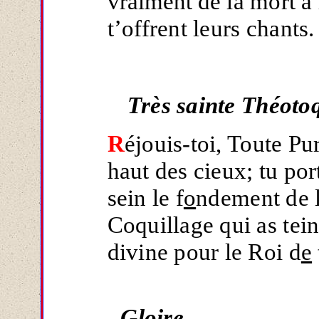
vraiment
de la mort à
t’offrent leurs chants.
Très sainte Théoto
R
éjouis-toi, Toute Pur
haut des cieux; tu por
sein le f
o
ndement de la
Coquillage qui as tein
divine pour le Roi d
e
Gloire...