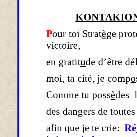
KONTAKIO
P
our toi Strat
è
ge prot
victoire,
en gratit
u
de d’être dél
moi, ta cité, je comp
o
Comme tu poss
è
des l
des dangers de toutes
afin que je te crie:
Ré