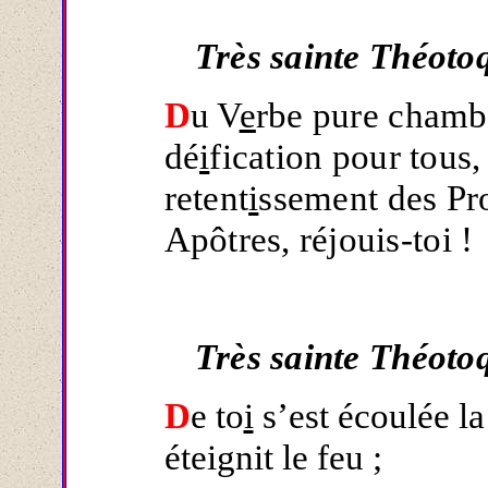
Très sainte Théoto
D
u V
e
rbe pure chambr
dé
i
fication pour tous
retent
i
ssement des Pr
Apôtres, réjouis-toi !
Très sainte Théoto
D
e to
i
s’est écoulée la
éteignit le feu ;