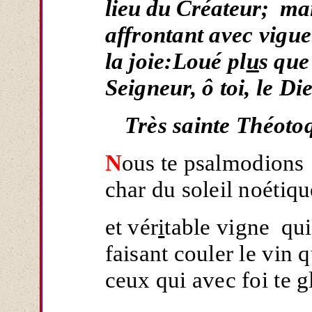
lieu du Créateur; ma
affrontant avec vigue
la joie:Loué pl
u
s que
Seigneur, ô toi, 
Très sainte Théoto
N
ous te psalmodions e
char du soleil noétiqu
et vér
i
table vigne qui
faisant couler le vin 
ceux qui avec foi te gl