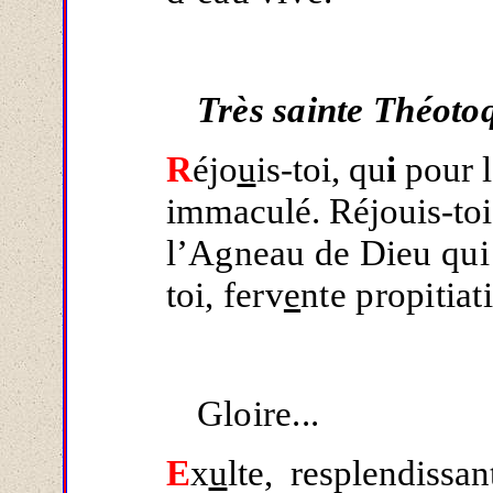
Très sainte Théoto
R
éjo
u
is-toi, qu
i
pour l
immaculé. Réjouis-toi
l’Agneau de Dieu qui
toi, ferv
e
nte propitiat
Gloire...
E
x
u
lte, resplendissan