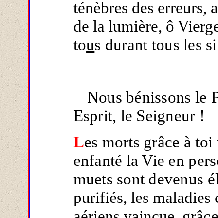
ténèbres des erreurs, 
de la lumière, ô Vierg
to
u
s durant tous les si
Nous bénissons le Pè
Esprit, le Seigneur !
L
es morts grâce à toi 
enfanté la Vie en per
muets sont devenus é
purifiés, les maladies 
aériens vaincue,
grâce