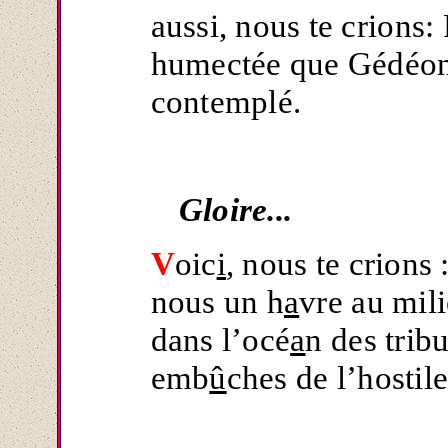
aussi, nous te crions:
humectée que Gédéon
contemplé.
Gloire...
V
oic
i
, nous te crions
nous un h
a
vre au mili
dans l’océ
a
n des tribu
emb
û
ches de l’hostil