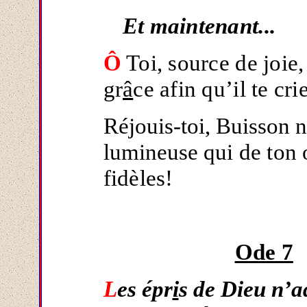
Et maintenant...
Ô
Toi, source de joie,
gr
â
ce afin qu’il te crie
Réjouis-toi, Buisson
lumineuse
qui de ton
fidèles!
Ode 7
L
es épr
i
s de Dieu n’a