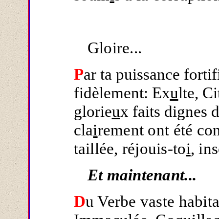
Gloire...
P
ar ta puissance forti
fidèlement: Ex
u
lte, C
glorie
u
x faits dignes 
cla
i
rement ont été c
taillée, réjouis-to
i
, in
Et maintenant...
D
u Verbe vaste habitat