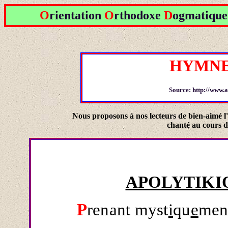
O
rientation
O
rthodoxe
D
ogmatiqu
HYMNE
Source: http://www.a
Nous proposons à nos lecteurs de bien-aimé l
chanté au cours 
APOLYTIKI
P
renant myst
i
qu
e
ment