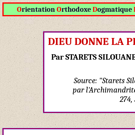
O
rientation
O
rthodoxe
D
ogmatique
DIEU DONNE LA PR
Par
STARETS SILOUANE 
Source:
"Starets Si
par l'Archimandrit
274,