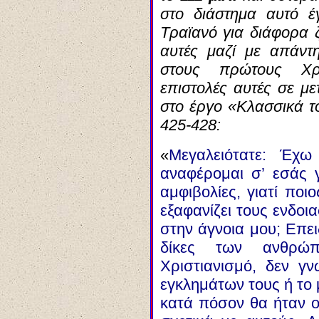
στο διάστημα αυτό έ
Τραϊανό για διάφορα ζ
αυτές μαζί με απάντ
στους πρώτους Χρι
επιστολές αυτές σε μ
στο έργο «Κλασσικά το
425-428:
«
Μεγαλειότατε: Έχ
αναφέρομαι σ’ εσάς 
αμφιβολίες, γιατί ποι
εξαφανίζει τους ενδοι
στην άγνοια μου; Επει
δίκες των ανθρώ
Χριστιανισμό, δεν γ
εγκλημάτων τους ή το 
κατά πόσον θα ήταν ο