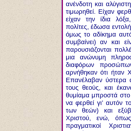
ανένδοτη και αλύγιστη
τιμωρηθεί. Είχαν φερ
είχαν την ίδια λόξ
πολίτες, έδωσα εντολ
όμως το αδίκημα αυτ
συμβαίνει) αν και ε
παρουσιάζονται πολλέ
μια ανώνυμη πληροφ
διαφόρων προσώπων
αρνήθηκαν ότι ήταν Χ
Επανέλαβαν ύστερα 
τους θεούς, και έκαν
θυμίαμα μπροστά στο 
να φερθεί γι’ αυτόν 
των θεών) και εξύ
Χριστού, ενώ, όπως
πραγματικοί Χριστ