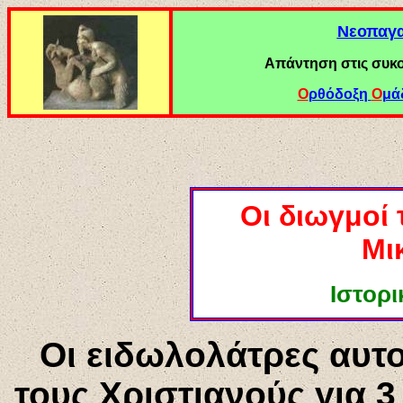
Νεοπαγα
Απάντηση στις συκ
Ο
ρθόδοξη
Ο
μά
Οι διωγμοί
Μι
Ιστορι
Οι ειδωλολάτρες αυτ
τους Χριστιανούς για 3