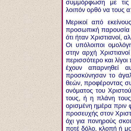
συμμόρφωση με τις 
λοιπόν ορθό να τους 
Μερικοί από εκείνο
προσωπική παρουσία 
ότι ήταν Χριστιανοί, 
Οι υπόλοιποι ομολόγ
στην αρχή Χριστιανοί
περισσότερο και λίγοι 
έχουν απαρνηθεί α
προσκύνησαν το άγα
θεών, προφέροντας συ
ονόματος του Χριστού
τους, ή η πλάνη τους
ορισμένη ημέρα πριν φ
προσευχής στον Χριστό
όχι για πονηρούς σκο
ποτέ δόλο, κλοπή ή μο