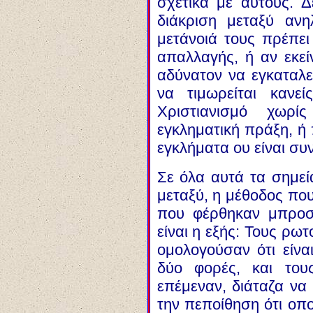
σχετικά με αυτούς. Δ
διάκριση μεταξύ ανη
μετάνοιά τους πρέπει 
απαλλαγής, ή αν εκείν
αδύνατον να εγκαταλε
να τιμωρείται κανε
Χριστιανισμό χωρ
εγκληματική πράξη, ή 
εγκλήματα ου είναι συ
Σε όλα αυτά τα σημεί
μεταξύ, η μέθοδος πο
που φέρθηκαν μπροστ
είναι η εξής: Τους ρωτ
ομολογούσαν ότι είν
δύο φορές, και του
επέμεναν, διάταζα να 
την πεποίθηση ότι οπο