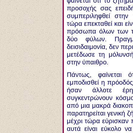
φαίνεται ότι το ζήτημ
προσοχής σας επειδ
συμπεριληφθεί στην 
τώρα επεκταθεί και εί
πρόσωπα όλων των τά
δύο φύλων. Πραγμ
δεισιδαιμονία, δεν περ
μετέδωσε τη μόλυνσή
στην ύπαιθρο.
Πάντως, φαίνεται ό
εμποδισθεί η πρόοδός 
ήσαν άλλοτε έρη
συγκεντρώνουν κόσμο,
από μια μακρά διακοπ
παρατηρείται γενική ζ
μέχρι τώρα εύρισκαν 
αυτά είναι εύκολο να