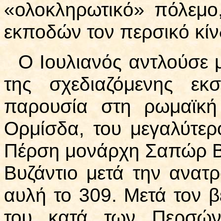
«ολοκληρωτικό» πόλεμο,
εκποδών τον περσικό κίν
Ο Ιουλιανός αντλούσε 
της σχεδιαζόμενης εκ
παρουσία στη ρωμαϊκή
Ορμίσδα, του μεγαλύτερ
Πέρση μονάρχη Σαπώρ Β΄,
Βυζάντιο μετά την ανατ
αυλή το 309. Μετά τον β
του κατά των Περσών