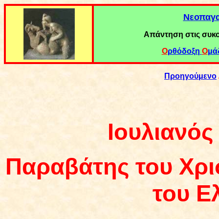
Νεοπαγα
Απάντηση στις συκ
Ο
ρθόδοξη
Ο
μά
Προηγούμενο
Ιουλιανός
Παραβάτης το
υ
Χρι
το
υ
Ελ