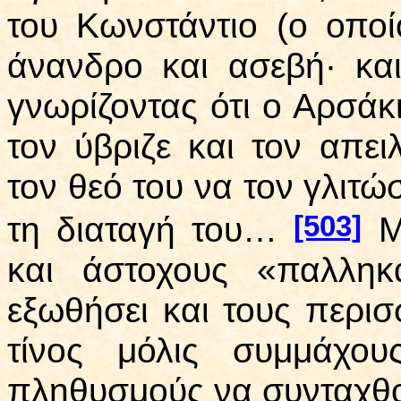
του Κωνστάντιο (ο οποί
άνανδρο και ασεβή· κα
γνωρίζοντας ότι ο Αρσάκι
τον ύβριζε και τον απε
τον θεό του να τον γλιτώ
[503]
τη διαταγή του…
Μ
και άστοχους «παλληκ
εξωθήσει και τους περι
τίνος μόλις συμμάχο
πληθυσμούς να συνταχθο