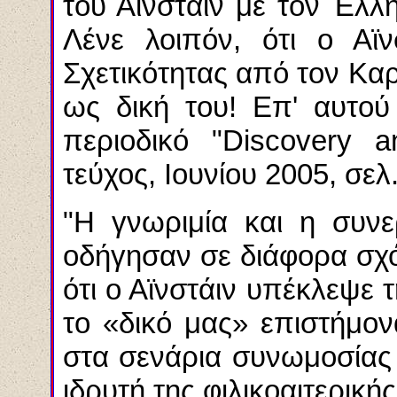
του Αϊνστάιν με τον Έλ
Λένε λοιπόν, ότι ο Αϊ
Σχετικότητας από τον Κα
ως δική του! Επ' αυτού
περιοδικό "
Discovery 
τεύχος, Ιουνίου 2005, σελ
"
Η γνωριμία και η συνε
οδήγησαν σε διάφορα σχό
ότι ο Αϊνστάιν υπέκλεψε 
το «δικό μας» επιστήμον
στα σενάρια συνωμοσίας
ιδρυτή της φιλικοαιτερική