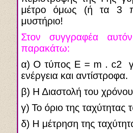
μέτρο όμως (ή τα 3 π
μυστήριο!
Στον συγγραφέα αυτόν
παρακάτω
:
α) Ο τύπος
E
=
m
.
c
2 γ
ενέργεια και αντίστροφα.
β) Η Διαστολή του χρόνου
γ) Το όριο της ταχύτητας 
δ) Η μέτρηση της ταχύτητ