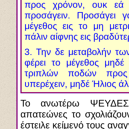
προς χρόνον, ουκ εά 
προσάγειν. Προσάγει 
μέγεθος εις το μη μετ
πάλιν αίφνης εις βραδύτ
3.
Την δε μεταβολήν των
φέρει το μέγεθος μηδέ
τριπλών ποδών προς
υπερέχειν, μηδέ Ήλιος άλ
Το ανωτέρω ΨΕΥΔΕΣ κ
απατεώνες το σχολιάζου
έστειλε κείμενό τους ανα