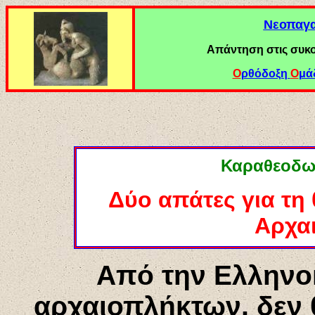
Νεοπαγα
Απάντηση στις συκ
Ο
ρθόδοξη
Ο
μά
Καραθεοδωρ
Δύο απάτες για τη
Αρχα
Από την Ελληνο
αρχαιοπλήκτων, δεν 