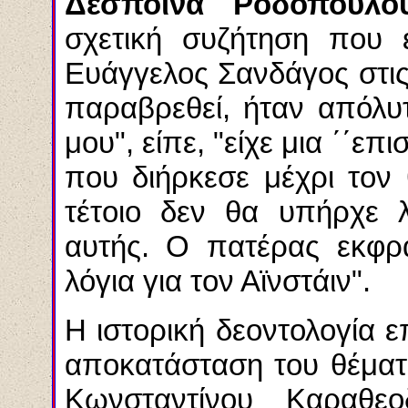
Δέσποινα Ροδοπούλο
σχετική συζήτηση που 
Ευάγγελος Σανδάγος στις 
παραβρεθεί, ήταν απόλυ
μου", είπε, "είχε μια ΄΄επ
που διήρκεσε μέχρι τον 
τέτοιο δεν θα υπήρχε λ
αυτής. Ο πατέρας εκφρ
λόγια για τον Αϊνστάιν".
Η ιστορική δεοντολογία 
αποκατάσταση του θέματο
Κωνσταντίνου Καραθε