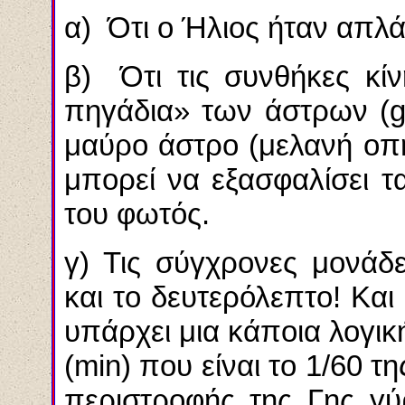
α) Ότι ο Ήλιος ήταν απλ
β) Ότι τις συνθήκες κίν
πηγάδια» των άστρων (
g
μαύρο άστρο (μελανή οπή
μπορεί να εξασφαλίσει τ
του φωτός.
γ) Τις σύγχρονες μονάδ
και το δευτερόλεπτο! Κα
υπάρχει μια κάποια λογική
(
min
) που είναι το 1/60 τ
περιστροφής της Γης γύ