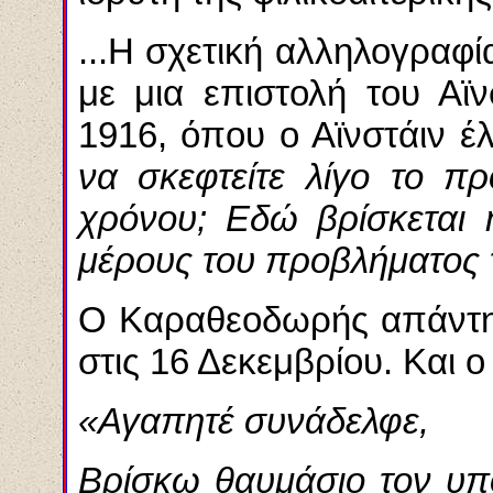
...
Η σχετική αλληλογραφία
με μια επιστολή του Αϊν
1916, όπου ο Αϊνστάιν έ
να σκεφτείτε λίγο το π
χρόνου; Εδώ βρίσκεται 
μέρους του προβλήματος
Ο Καραθεοδωρής απάντησ
στις 16 Δεκεμβρίου. Και 
«Αγαπητέ συνάδελφε,
Βρίσκω θαυμάσιο τον υπ