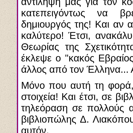
αντίληψή μας για τον κ
κατεπειγόντως να β
δημιουργός της! Και αν α
καλύτερο! Έτσι, ανακάλ
Θεωρίας της Σχετικότητ
έκλεψε ο "κακός Εβραίος
άλλος από τον Έλληνα... 
Μόνο που αυτή τη φορά,
στοιχεία! Και έτσι, σε β
τηλεόραση σε πολλούς α
βιβλιοπώλης Δ. Λιακόπο
αυτόν.