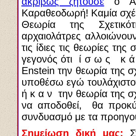
ακριβώς ζητούσε
ο Αϊν
Καραθεοδωρή! Καμία σχέ
Θεωρία της Σχετικότητ
αρχαιολάτρες αλλοιώνουν
τις ίδιες τις θεωρίες τη
γεγονός ότι ί σ ω ς κ 
Enstein
την θεωρία της σχ
υποθέσω εγώ τουλάχιστο
ή κ α ν την θεωρία της σ
να αποδοθεί, θα προκύ
συνδυασμό με τα προηγ
Σημείωση δική μας:
Σ