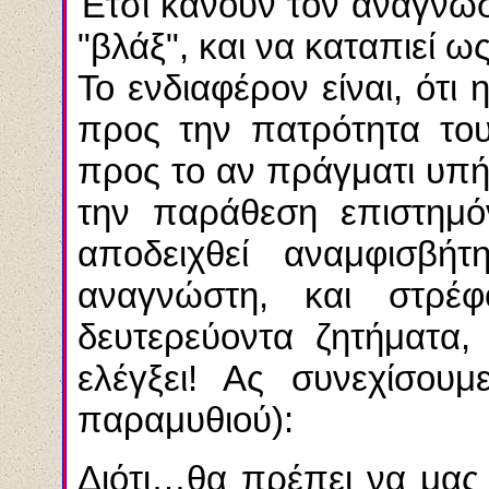
Έτσι κάνουν τον αναγνώσ
"βλάξ", και να καταπιεί 
Το ενδιαφέρον είναι, ότι
προς την πατρότητα του
προς το αν πράγματι υπήρ
την παράθεση επιστημόν
αποδειχθεί αναμφισβή
αναγνώστη, και στρέ
δευτερεύοντα ζητήματα,
ελέγξει! Ας συνεχίσου
παραμυθιού):
Διότι…θα πρέπει να μας