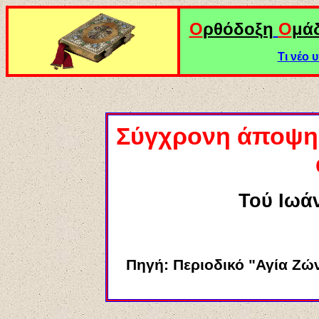
Ο
ρθόδοξη
Ο
μά
Τι νέο
Σύγχρονη άποψη 
Τού Ιωά
Πηγή: Περιοδικό "Αγία Ζών