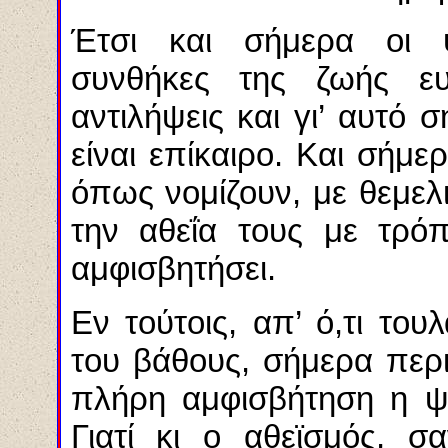
Έτσι και σήμερα οι ψ
συνθήκες της ζωής ευν
αντιλήψεις και γι’ αυτό
είναι επίκαιρο. Και σήμε
όπως νομίζουν, με θεμελ
την αθεΐα τους με τρό
αμφισβητήσει.
Εν τούτοις, απ’ ό,τι του
του βάθους, σήμερα περι
πλήρη αμφισβήτηση η ψυ
Γιατί κι ο αθεϊσμός, σ