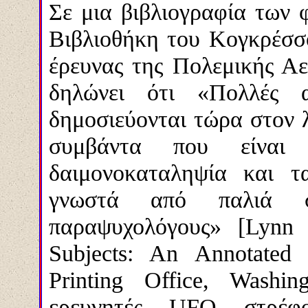
Σε μια βιβλιογραφία των
Βιβλιοθήκη του Κογκρέσσο
έρευνας της Πολεμικής Α
δηλώνει ότι «Πολλές
δημοσιεύονται τώρα στον 
συμβάντα που είναι
δαιμονοκαταληψία και τ
γνωστά από παλιά σ
παραψυχολόγους»
[Lynn
Subjects: An Annotated
Printing Office, Washi
ερευνητές UFO στρέφ