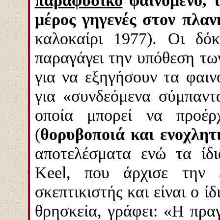
παραφυσικό
φαινομένο, τ
μέρος γηγενές στον πλαν
καλοκαίρι 1977). Οι δό
παραγάγει την υπόθεση τω
για να εξηγήσουν τα φαιν
για «συνδεόμενα σύμπαντ
οποία μπορεί να προέρ
(
θορυβοποιά και ενοχλητ
αποτελέσματα ενώ τα ίδ
Keel, που άρχισε την
σκεπτικιστής και είναι ο ί
θρησκεία, γράφει: «Η πραγ