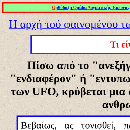
Ο
ρθόδοξη
Ο
μάδα
Δ
ογματικής
Έ
ρευνας
Η αρχή τού φαινομένου 
Τι ε
Πίσω από το "ανεξή
"ενδιαφέρον" ή "εντυπω
των
UFO,
κρύβεται μια
ανθρω
Βεβαίως, ας τονισθεί, 