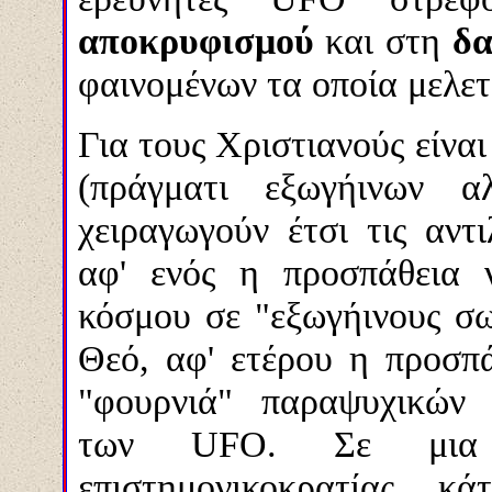
αποκρυφισμού
και στη
δα
φαινομένων τα οποία μελετ
Για τους Χριστιανούς είνα
(πράγματι εξωγήινων α
χειραγωγούν έτσι τις αντ
αφ' ενός η προσπάθεια 
κόσμου σε "εξωγήινους σω
Θεό, αφ' ετέρου η προσπ
"φουρνιά" παραψυχικών 
των
UFO.
Σε μια
επιστημονικοκρατίας, κά