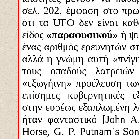
σελ. 202, έμφαση στο πρω
ότι τα UFO δεν είναι κα
είδος
«παραφυσικού»
ή ψυ
ένας αριθμός ερευνητών στ
αλλά η γνώμη αυτή «πνίγη
τους οπαδούς λατρειών
«εξωγήινη» προέλευση τω
επίσημες κυβερνητικές ε
στην ευρέως εξαπλωμένη λ
ήταν φανταστικό [John A
Horse, G. P. Putnam΄s So