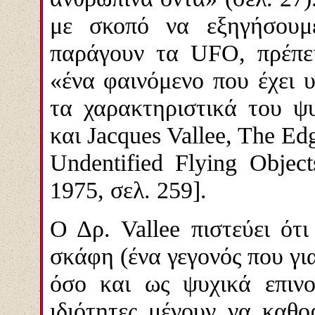
με σκοπό να εξηγήσουμε
παράγουν τα UFO, πρέπει
«ένα φαινόμενο που έχει υ
τα χαρακτηριστικά του ψ
και Jacques Vallee, The Edg
Undentified Flying Objec
1975, σελ. 259].
Ο Δρ. Vallee πιστεύει ότ
σκάφη (ένα γεγονός που γι
όσο και ως ψυχικά επινο
ιδιότητες μένουν να καθορ