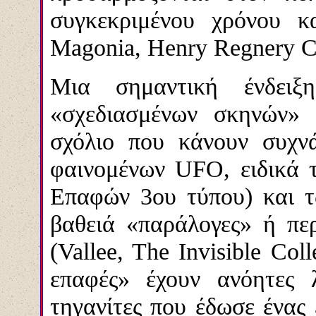
συγκεκριμένου χρόνου κα
Magonia, Henry Regnery Co
Μια σημαντική ένδει
«σχεδιασμένων σκηνών» 
σχόλιο που κάνουν συχν
φαινομένων UFO, ειδικά 
Επαφών 3ου τύπου) και τω
βαθειά «παράλογες» ή πε
(Vallee, The Invisible Col
επαφές» έχουν ανόητες λ
τηγανίτες που έδωσε ένας