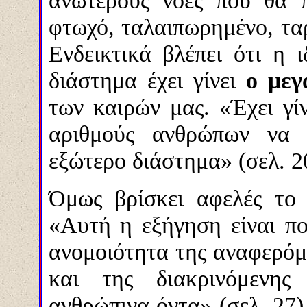
ανώτερους νόες που θα 
φτωχό, ταλαιπωρημένο, τα
Ενδεικτικά βλέπει ότι η 
διάστημα έχει γίνει
ο μεγ
των καιρών μας. «Έχει γί
αριθμούς ανθρώπων να π
εξώτερο διάστημα» (σελ. 2
Όμως βρίσκει αφελές το 
«Αυτή η εξήγηση είναι πο
ανομοιότητα της αναφερόμ
και της διακρινόμενης
ανθρώπινα όντα» (σελ. 27)