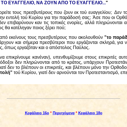
 ΤΟ ΕΥΑΓΓΕΛΙΟ, ΝΑ ΖΟΥΝ ΑΠΟ ΤΟ ΕΥΑΓΓΕΛΙΟ...
"
γορείτε τους πρεσβυτέρους που ζουν εκ τού ευαγγελίου;
Δεν το
 την εντολή τού Κυρίου για την παράδοσή σας;
Άσε που οι Ορθό
δεν επιβαρύνουν καν τις τοπικές ενορίες, αλλά πληρώνονται 
ς θα κατέληγαν ποιος ξέρει πού;
ς από εκείνους τους πρεσβυτέρους που ακολουθούν
"το παράδ
ρχουν και σήμερα πρεσβύτεροι που εργάζονται σκληρά, για 
ς, όπως εργαζόταν και ο απόστολος Παύλος.
 να επικρίνουμε κανέναν), υπενθυμίζουμε στους επικριτές αυ
όδοξοι δεν πληρώνονται από το κράτος, υπάρχουν Προτεστάντ
ιατί δεν το βλέπουν οι επικριτές, και βλέπουν μόνο την Ορθοδο
ντολή"
τού Κυρίου, γιατί δεν αρνούνται τον Προτεσταντισμό, επ
Kεφάλαιο 16ο
*
Περιεχόμενα
*
Kεφάλαιο 18ο