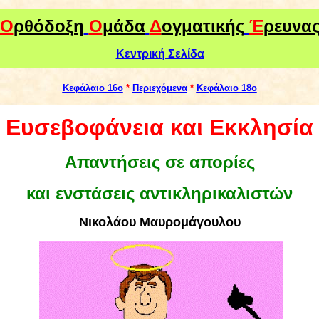
Ο
ρθόδοξη
Ο
μάδα
Δ
ογματικής
Έ
ρευνα
Κεντρική Σελίδα
Kεφάλαιο 16ο
*
Περιεχόμενα
*
Kεφάλαιο 18ο
Ευσεβοφάνεια και Εκκλησία
Απαντήσεις σε απορίες
και ενστάσεις αντικληρικαλιστών
Νικολάου Μαυρομάγουλου