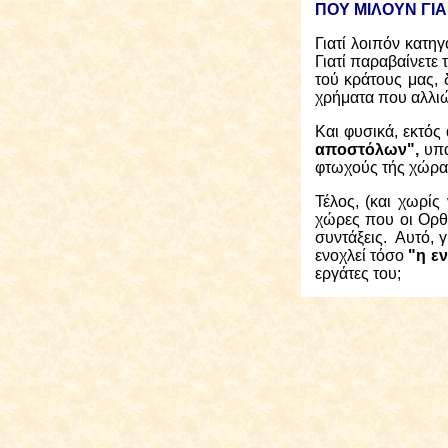
ΠΟΥ ΜΙΛΟΥΝ ΓΙΑ
Γιατί λοιπόν κατη
Γιατί παραβαίνετε
τού κράτους μας, 
χρήματα που αλλιώ
Και φυσικά, εκτό
αποστόλων",
υπά
φτωχούς τής χώρα
Τέλος, (και χωρίς
χώρες που οι Ορθ
συντάξεις.
Αυτό, γ
ενοχλεί τόσο
"η ε
εργάτες του;