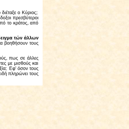
 διέταξε ο Κύριος;
δοξοι πρεσβύτεροι
από το κράτος, από
ειγμα τών άλλων
να βοηθήσουν τους
τούς, πως σε άλλες
ες με μισθούς και
ξία;
Εφ’ όσον τους
ειδή πληρώνει τους