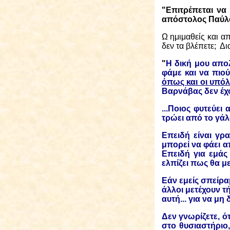
"Επιτρέπεται να 
απόστολος Παύλος
Ω ημιμαθείς και α
δεν τα βλέπετε;
Δι
"
Η δική μου απολ
φάμε και να πιού
όπως και οι υπό
Βαρνάβας δεν έ
...Ποιος φυτεύει
τρώει από το γάλα
Επειδή είναι γρ
μπορεί να φάει α
Επειδή για εμάς 
ελπίζει πως θα με
Εάν εμείς σπείρα
άλλοι μετέχουν τ
αυτή... για να μ
Δεν γνωρίζετε, ό
στο θυσιαστήριο,