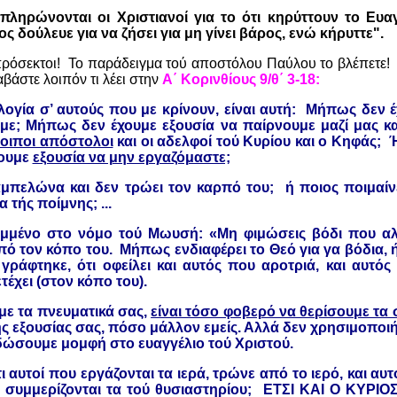
πληρώνονται οι Χριστιανοί για το ότι κηρύττουν το Ευαγ
 δούλευε για να ζήσει για μη γίνει βάρος, ενώ κήρυττε".
πρόσεκτοι!
Το παράδειγμα τού αποστόλου Παύλου το βλέπετε!
αβάστε λοιπόν τι λέει στην
Α΄ Κορινθίους 9/θ΄ 3-18:
ογία σ’ αυτούς που με κρίνουν, είναι αυτή:
Μήπως δεν έ
με;
Μήπως δεν έχουμε εξουσία να παίρνουμε μαζί μας και
λοιποι απόστολοι
και οι αδελφοί τού Κυρίου και ο Κηφάς;
Ή
χουμε
εξουσία να μην εργαζόμαστε;
 αμπελώνα και δεν τρώει τον καρπό του;
ή ποιος ποιμαίν
 τής ποίμνης; ...
αμμένο στο νόμο τού Μωυσή: «Μη φιμώσεις βόδι που αλ
πό τον κόπο του.
Μήπως ενδιαφέρει το Θεό για γα βόδια, ή 
γράφτηκε, ότι οφείλει και αυτός που αροτριά, και αυτός
τέχει (στον κόπο του).
με τα πνευματικά σας,
είναι τόσο φοβερό να θερίσουμε τα 
ής εξουσίας σας, πόσο μάλλον εμείς.
Αλλά δεν χρησιμοποι
η δώσουμε μομφή στο ευαγγέλιο τού Χριστού.
τι αυτοί που εργάζονται τα ιερά, τρώνε από το ιερό, και αυ
 συμμερίζονται τα τού θυσιαστηρίου;
ΕΤΣΙ ΚΑΙ Ο ΚΥΡΙΟ