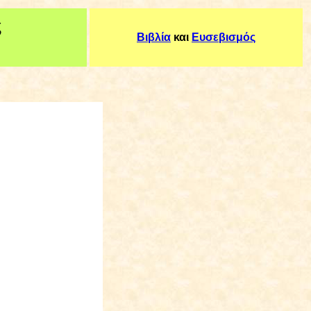
ς
Βιβλία
και
Ευσεβισμός