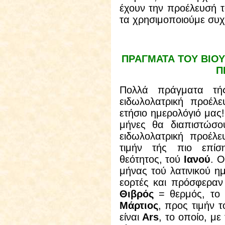
έχουν την προέλευσή τ
τα χρησιμοποιούμε συχ
ΠΡΑΓΜΑΤΑ ΤΟΥ ΒΙΟΥ
Π
Πολλά πράγματα τή
ειδωλολατρική προέλε
ετήσιο ημερολόγιό μας
μήνες θα διαπιστώσου
ειδωλολατρική προέλ
τιμήν τής πιο επίσ
θεότητος, τού
Ιανού
. 
μήνας τού λατινικού ημ
εορτές και πρόσφεραν
Θιβρός
= θερμός, το ο
Μάρτιος
, προς τιμήν 
είναι
Αrs
, το οποίο, μ