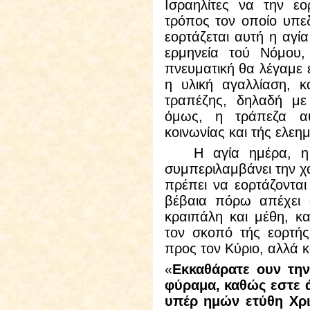
Ισραηλίτες να την εο
τρόπος τον οποίο υπε
εορτάζεται αυτή η αγί
ερμηνεία τού Νόμου,
πνευματική θα λέγαμε ε
η υλική αγαλλίαση, κ
τραπέζης, δηλαδή με
όμως, η τράπεζα αυ
κοινωνίας και τής ελεη
Η αγία ημέρα, η ε
συμπεριλαμβάνει την χα
πρέπει να εορτάζονται 
βέβαια πόρω απέχει α
κραιπάλη και μέθη, κ
τον σκοπό τής εορτής
προς τον Κύριο, αλλά κ
«
Εκκαθάρατε ουν την
φύραμα, καθώς εστε ά
υπέρ ημών ετύθη Χρι