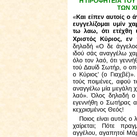
Η ΠΡΟΦΗΤΕΙΑ ΤΟΥ
ΤΩΝ Χ
«
Και είπεν αυτοίς ο 
ευγγελίζομαι υμίν χα
τω λαω, ότι ετέχθη 
Χριστός Κύριος, εν 
δηλαδή «Ο δε άγγελος 
ιδού σάς αναγγέλω χα
όλο τον λαό, ότι γενν
τού Δαυίδ Σωτήρ, ο οπο
ο Κύριος’ (ο Γιαχβέ)»
τούς ποιμένες, αφού τ
αναγγέλω μία μεγάλη χα
λαό». Όλος δηλαδή ο 
εγεννήθη ο Σωτήρας αυ
κεχρισμένος Θεός!
Ποιος είναι αυτός ο λ
χαίρεται; Πότε πραγ
αγγέλου, αγαπητοί Μάρ