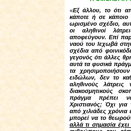
«
Εξ άλλου, το ότι α
κάποτε ή σε κάποιο
ωρισμένο σχέδιο, αυτ
οι αληθινοί λάτρ
αποφεύγουν. Επί παρα
ναού του Ιεχωβά στη
σχέδια από φοινικόδε
γεγονός ότι άλλες θ
αυτά τα φυσικά πράγμ
τα χρησιμοποιήσου
ειδώλων, δεν το κα
αληθινούς λάτρεις
διακοσμητικούς σκο
πράγμα πρέπει ν
Χριστιανός; Όχι για 
από χιλιάδες χρόνια
μπορεί να το θεωρού
αλλά τι σημασία έχει