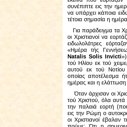
συνέπιπτε εις την ημερ
να υπάρχει κάποια ειδω
τέτοια σημασία η ημέρα
Για παράδειγμα τα Χρ
οι Χριστιανοί να εορτά
ειδωλολάτρες εόρταζ
«Ημέρα τής Γεννήσεω
Natalis Solis Invicti
»
τού Ηλίου εκ τού χειμε
αυτού εκ τού Νοτίου 
οποίας αποτέλεσμα ήτ
ημέρας και η ελάττωση 
Όταν άρχισαν οι Χριστ
τού Χριστού, όλα αυτά 
την παλαιά εορτή (πο
εις την Ρώμη ο αυτοκ
οι Χριστιανοί έβαλαν 
πούμε; Ότι η σημεριν