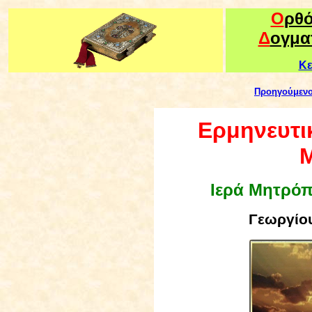
Ο
ρθ
Δ
ογμα
Κε
Προηγούμεν
Ερμηνευτικ
Μ
Ιερά Μητρό
Γεωργίου