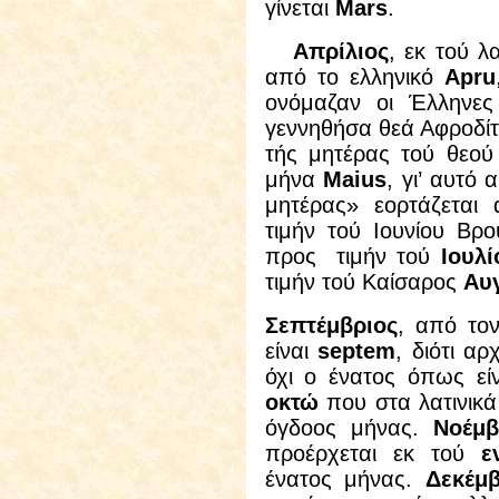
γίνεται
Mars
.
Απρίλιος
, εκ τού λ
από το ελληνικό
Apru
ονόμαζαν οι Έλληνες
γεννηθήσα θεά Αφροδί
τής μητέρας τού θεού
μήνα
Maius
, γι’ αυτό
μητέρας» εορτάζεται
τιμήν τού Ιουνίου Βρο
προς τιμήν τού
Ιουλί
τιμήν τού Καίσαρος
Αυ
Σεπτέμβριος
, από το
είναι
septem
, διότι α
όχι ο ένατος όπως εί
οκτώ
που στα λατινικά
όγδοος μήνας.
Νοέμβ
προέρχεται εκ τού
ε
ένατος μήνας.
Δεκέμβ