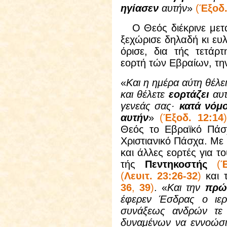
ηγίασεν
αυτήν
»
(
Έξοδ.
Ο Θεός διέκρινε μετα
ξεχώρισε δηλαδή κι ευ
όρισε, δια τής τετάρ
εορτή τών Εβραίων, τη
«
Και η ημέρα αύτη θέλει
και θέλετε
εορτάζει
αυ
γενεάς σας·
κατά νόμο
αυτήν
»
(
Έξοδ. 12:14
)
Θεός το Εβραϊκό Πάσχ
Χριστιανικό Πάσχα. Με
και άλλες εορτές για τ
τής
Πεντηκοστής
(
Έ
(
Λευιτ. 23:26-32
)
και 
36
,
39
)
. «
Και την
πρώ
έφερεν Έσδρας ο ιερ
συνάξεως ανδρών τε 
δυναμένων να εννοώσι