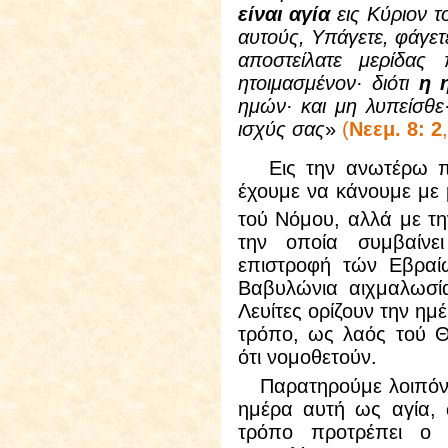
είναι αγία
εις Κύριον τ
αυτούς, Υπάγετε, φάγετ
αποστείλατε μερίδας
ητοιμασμένον· διότι
η 
ημών· και μη λυπείσθε·
ισχύς σας
»
(
Νεεμ. 8: 2
Εις την ανωτέρω πα
έχουμε να κάνουμε με 
τού Νόμου, αλλά με τ
την οποία συμβαίνε
επιστροφή τών Εβραί
Βαβυλώνια αιχμαλωσία
Λευίτες ορίζουν την ημ
τρόπο, ως λαός τού 
ότι νομοθετούν.
Παρατηρούμε λοιπόν, 
ημέρα αυτή ως αγία, 
τρόπο προτρέπει ο