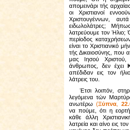
απομεινάρι τής αρχαία
οι Χριστιανοί εννο
Χριστουγέννων, αυτ
ειδωλολάτρες; Μήπω
λατρεύουμε τον Ήλιο; Ό
περίοδος καταχρήσεων
είναι το Χριστιανικό μ
τής Δικαιοσύνης, που α
μας Ιησού Χριστού
άνθρωπος, δεν έχει
απέδιδαν εις τον ήλιο
λάτρεις του.
Έτσι λοιπόν, στηριζό
λεγόμενα τών Μαρτύρ
ανωτέρω
(
Ξύπνα
,
22.
να πούμε, ότι η εορτ
κάθε άλλη Χριστιανικ
λατρεία και αίνο εις το