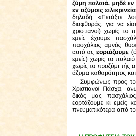
ζύμη παλαιά, μηδέ εν 
εν αζύμοις ειλικρινεί
δηλαδή «Πετάξτε λο
διαφθοράς, για να είσ
χριστιανοί) χωρίς το π
εμείς έχουμε πασχά
πασχάλιος αμνός θυσι
αυτό ας
εορτάζουμε
(ό
εμείς) χωρίς το παλαιό
χωρίς το προζύμι τής α
άζυμα καθαρότητος και
Συμφώνως προς το χωρ
Χριστιανοί Πάσχα, αν
δικός μας πασχάλιος
εορτάζουμε κι εμείς 
πνευματικότερα από το