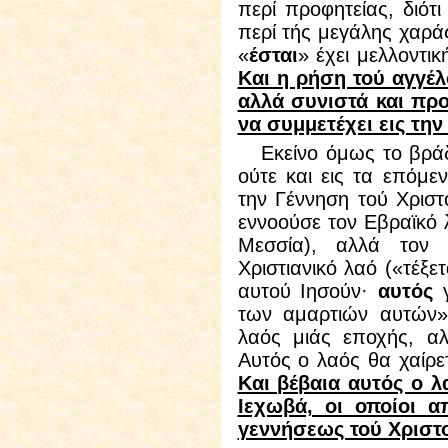
περί προφητείας, διότι
περί τής μεγάλης χαρά
«
έσται
» έχει μελλοντικ
Και η ρήση τού αγγέλ
αλλά συνιστά και πρ
να συμμετέχει εις τη
Εκείνο όμως το βράδυ
ούτε και εις τα επόμε
την Γέννηση τού Χρισ
εννοούσε τον Εβραϊκό 
Μεσσία), αλλά τον
Χριστιανικό λαό («
τέξε
αυτού Ιησούν·
αυτός
γ
των αμαρτιών αυτών
λαός μιάς εποχής, α
Αυτός ο λαός θα χαίρετ
Και βέβαια αυτός ο λ
Ιεχωβά, οι οποίοι α
γεννήσεως τού Χριστ