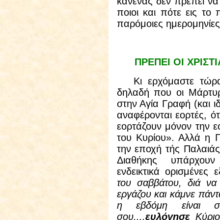
κανένας δεν πρέπει να 
ποιοι και πότε εις το
παρόμοιες ημερομηνίες
ΠΡΕΠΕΙ ΟΙ ΧΡΙΣΤ
Κι ερχόμαστε τώρα σ
δηλαδή που οι Μάρτυρε
στην Αγία Γραφή (και ι
αναφέρονται εορτές, ότ
εορτάζουν μόνον την ε
του Κυρίου». Αλλά η Γ
την εποχή τής Παλαιά
Διαθήκης υπάρχουν
ενδεικτικά ορισμένες 
του σαββάτου, διά ν
εργάζου και κάμνε πάντ
η εβδόμη είναι σ
σου....
ευλόγησε
Κύριο