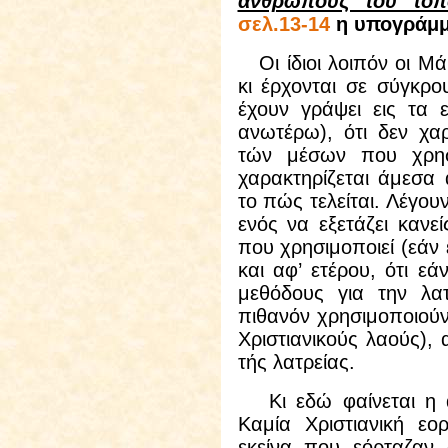
ανθρώπους του τόπ
σελ.13-14
η υπογράμμ
Οι ίδιοι λοιπόν οι Μά
κι έρχονται σε σύγκρο
έχουν γράψει εις τα 
ανωτέρω), ότι δεν χαρ
τών μέσων που χρησι
χαρακτηρίζεται άμεσα 
το πώς τελείται. Λέγουν
ενός να εξετάζει κανεί
που χρησιμοποιεί (εάν 
και αφ’ ετέρου, ότι εά
μεθόδους για την λα
πιθανόν χρησιμοποιούν
Χριστιανικούς λαούς),
τής λατρείας.
Κι εδώ φαίνεται η ασ
Καμία Χριστιανική εο
εκείνα που εόρταζαν 