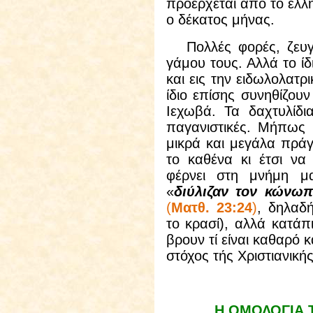
προέρχεται από το ελλ
ο δέκατος μήνας.
Πολλές φορές, ζευγάρ
γάμου τους. Αλλά το ίδ
και εις την ειδωλολατ
ίδιο επίσης συνηθίζου
Ιεχωβά. Τα δαχτυλίδι
παγανιστικές. Μήπως 
μικρά και μεγάλα πράγμ
το καθένα κι έτσι ν
φέρνει στη μνήμη μα
«
διύλιζαν τον κώνωπ
(
Ματθ. 23:24
)
, δηλαδ
το κρασί), αλλά κατά
βρουν τί είναι καθαρό κα
στόχος τής Χριστιανική
Η ΟΜΟΛΟΓΙΑ Τ