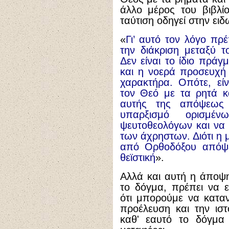
άλλο μέρος του βιβλίο
ταύτιση οδηγεί στην ειδ
«
Γι’ αυτό τον λόγο πρ
την διάκριση μεταξύ τ
Δεν είναι το ίδιο πράγ
και η νοερά προσευχή
χαρακτήρα. Οπότε, είν
τον Θεό με τα ρητά κ
αυτής της απόψεως
υπαρξισμό ορισμέν
ψευτοθεολόγων και να
των άχρηστων. Διότι η
από Ορθοδόξου απόψεω
θεϊστική
».
Αλλά και αυτή η άποψ
το δόγμα, πρέπει να 
ότι μπορούμε να κατα
προέλευση και την ιστ
καθ' εαυτό το δόγμα