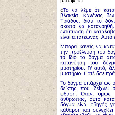
μεταφέρει.
«
Το να λέμε ότι κατα
βλακεία. Κανένας δεν
Τριάδος, διότι το δό
σκοπό να κατανοηθή. 
εντύπωση ότι καταλαβα
είναι απατεώνας. Αυτό 
Μπορεί κανείς να κατ
την προέλευση του δόγ
το ίδιο το δόγμα απο
κατανόηση του δόγμ
μυστηρίου. Γι’ αυτό, ά
μυστήριο. Ποτέ δεν πρέ
Το δόγμα υπάρχει ως ο
δείκτης που δείχνει
φθάση. Όταν, όμως 
άνθρωπος, αυτό καταρ
δόγμα είναι οδηγός γ
κάθαρση και συνεχίζει