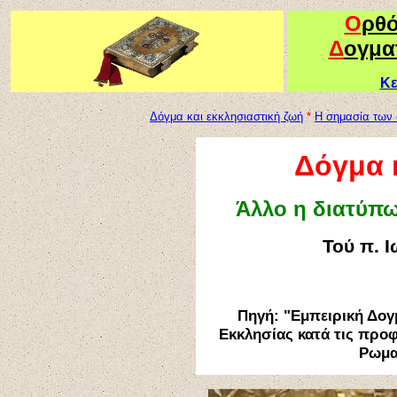
Ο
ρθ
Δ
ογμα
Κε
Δόγμα και εκκλησιαστική ζωή
*
Η σημασία των 
Δόγμα 
Άλλο η διατύπω
Τού π. 
Πηγή:
"Εμπειρική Δογ
Εκκλησίας
κατά τις προ
Ρωμα