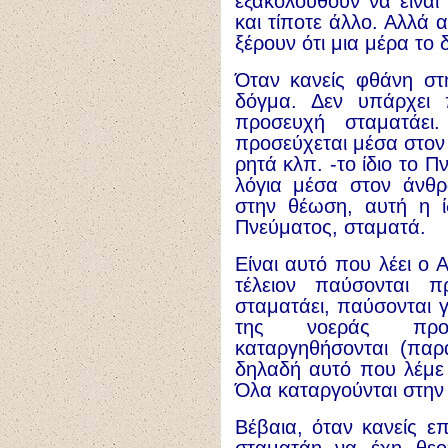
εξακολουθούν να είναι
και τίποτε άλλο. Αλλά 
ξέρουν ότι μια μέρα το
Όταν κανείς φθάνη στ
δόγμα. Δεν υπάρχει 
προσευχή σταματάε
προσεύχεται μέσα στο
ρητά κλπ. -το ίδιο το 
λόγια μέσα στον άνθ
στην θέωση, αυτή η ί
Πνεύματος, σταματά.
Είναι αυτό που λέει ο
τέλειον παύσονται π
σταματάει, παύσονται 
της νοεράς προσ
καταργηθήσονται (παρά
δηλαδή αυτό που λέμε
Όλα καταργούνται στην
Βέβαια, όταν κανείς ε