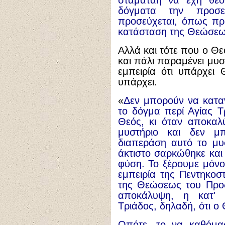
σταματάη να έχη θεοπ
δόγματα την προσ
προσεύχεται, όπως πρ
κατάσταση της Θεώσεως
Αλλά και τότε που ο Θ
και πάλι παραμένει μυσ
εμπειρία ότι υπάρχει
υπάρχει.
«
Δεν μπορούν να κατα
το δόγμα περί Αγίας Τρ
Θεός, κι όταν αποκαλύ
μυστήριο και δεν μ
διαπεράση αυτό το μυ
άκτιστο σαρκώθηκε και
φύση. Το ξέρουμε μόνο
εμπειρία της Πεντηκο
της Θεώσεως του Προδ
αποκάλυψη, η κατ' 
Τριάδος, δηλαδή, ότι ο
Οπότε, το να καθόμασ