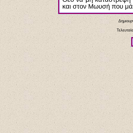
και στον Μωυσή που μά
Δημιουργ
Τελευταί