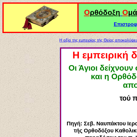
Ο
ρθόδοξη
Ο
μ
Επιστροφ
Η αξία της εμπειρίας τής Θείας αποκαλύψε
Η εμπειρική 
Οι Άγιοι δείχνουν
και η Ορθόδ
απο
τού π
Πηγή: Σεβ. Ναυπάκτου Ιερ
τ
ή
ς Ορθοδόξου Καθολικ