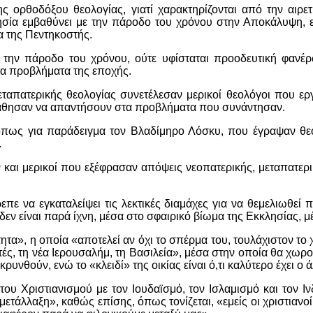
ης ορθοδόξου θεολογίας, γιατί χαρακτηρίζονται από την αι
λησία εμβαθύνει με την πάροδο του χρόνου στην Αποκάλυψη, ε
 της Πεντηκοστής.
 την πάροδο του χρόνου, ούτε υφίσταται προοδευτική φανέ
τα προβλήματα της εποχής.
εταπατερικής θεολογίας συνετέλεσαν μερικοί θεολόγοι που ερ
πάθησαν να απαντήσουν στα προβλήματα που συνάντησαν.
πως για παράδειγμα τον Βλαδίμηρο Λόσκυ, που έγραψαν θεο
.
και μερικοί που εξέφρασαν απόψεις νεοπατερικής, μεταπατερι
επε να εγκαταλείψει τις λεκτικές διαμάχες για να θεμελιωθεί
δεν είναι παρά ίχνη, μέσα στο σφαιρικό βίωμα της Εκκλησίας, μέσ
τα», η οποία «αποτελεί αν όχι το σπέρμα του, τουλάχιστον το χ
χτές, τη νέα Ιερουσαλήμ, τη Βασιλεία», μέσα στην οποία θα χωρο
ρυνθούν, ενώ το «κλειδί» της οικίας είναι ό,τι καλύτερο έχει ο
 του Χριστιανισμού με τον Ιουδαϊσμό, τον Ισλαμισμό και τον 
 μετάλλαξη», καθώς επίσης, όπως τονίζεται, «εμείς οι χριστιαν