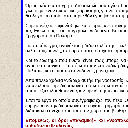
Όμως, κάποια στιγμή η διδασκαλία του αγίου Γρ
γίνεται με έναν σκωπτικό χαρακτήρα, για να υποτ
θεολόγοι οι οποίοι στο παρελθόν έγραψαν υποτιμη
Στην συνέχεια εμφανίσθηκε και ο όρος «νεοπαλαμ
της Εκκλησίας, στα σύγχρονα δεδομένα. Κι αυτό 
Γρηγορίου του Παλαμά.
Για παράδειγμα, αναλύεται η διδασκαλία της Εκκλ
αλλά, συγχρόνως, απορρίπτεται η ησυχαστική παρά
Και το ερώτημα που τίθεται είναι: πώς μπορεί να 
αντιεπιστημονικό. Γι' αυτό κατά την «συνοδική δι
Παλαμάς και οι «αυτώ συνάδοντες μοναχοί».
Από πολλά χρόνια γνώριζα αυτήν την νοοτροπία, λ
να αναλύσω την διδασκαλία του και να καταγράψ
οποίοι εξακολουθούν να ζουν την ίδια ησυχαστική 
Έτσι το έργο το οποίο συνέγραψα έχει τον τίτλο
ερμηνεύουν την διδασκαλία του αγίου Γρηγορίου τ
διδασκαλία ανεξάρτητα από τον χώρο που βιώθηκε 
Επομένως, οι όροι «παλαμική» και «νεοπαλαμ
ορθοδόξου θεολογίας.