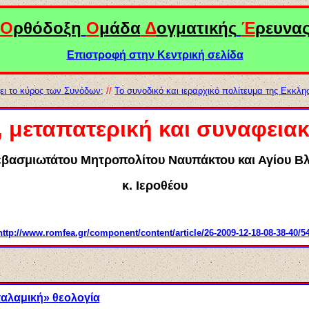
Ο
ρθόδοξη
Ο
μάδα
Δ
ογματικής
Έ
ρευνα
Επιστροφή στην Κεντρική σελίδα
ι το κύρος των Συνόδων;
//
Το συνοδικό και ιεραρχικό πολίτευμα της Εκκλη
, μεταπατερική
και
συναφειακ
εβασμιωτάτου Μητροπολίτου
Ναυπάκτου και Αγίου Β
κ. Ιεροθέου
http://www.romfea.gr/component/content/article/26-2009-12-18-08-38-40/54
παλαμική» θεολογία