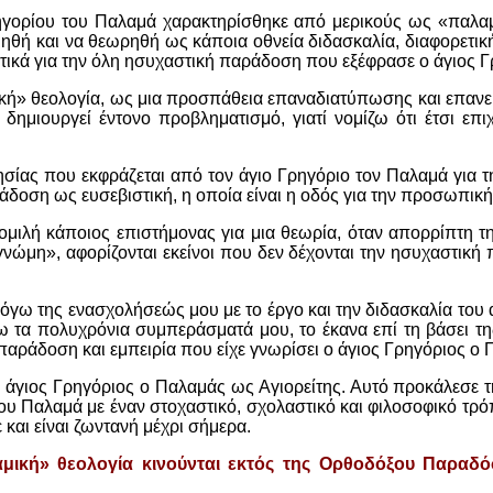
ηγορίου του Παλαμά χαρακτηρίσθηκε από μερικούς ως «παλαμι
ιμηθή και να θεωρηθή ως κάποια οθνεία διδασκαλία, διαφορετικ
τικά για την όλη ησυχαστική παράδοση που εξέφρασε ο άγιος 
ική» θεολογία, ως μια προσπάθεια επαναδιατύπωσης και επανε
δημιουργεί έντονο προβληματισμό, γιατί νομίζω ότι έτσι επιχ
ησίας που εκφράζεται από τον άγιο Γρηγόριο τον Παλαμά για τη
δοση ως ευσεβιστική, η οποία είναι η οδός για την προσωπική 
ομιλή κάποιος επιστήμονας για μια θεωρία, όταν απορρίπτη τη
αγνώμη», αφορίζονται εκείνοι που δεν δέχονται την ησυχαστικ
όγω της ενασχολήσεώς μου με το έργο και την διδασκαλία του α
ω τα πολυχρόνια συμπεράσματά μου, το έκανα επί τη βάσει τη
παράδοση και εμπειρία που είχε γνωρίσει ο άγιος Γρηγόριος ο Π
: Ο άγιος Γρηγόριος ο Παλαμάς ως Αγιορείτης. Αυτό προκάλεσε
ου Παλαμά με έναν στοχαστικό, σχολαστικό και φιλοσοφικό τρόπ
και είναι ζωντανή μέχρι σήμερα.
ική» θεολογία κινούνται εκτός της Ορθοδόξου Παραδόσε