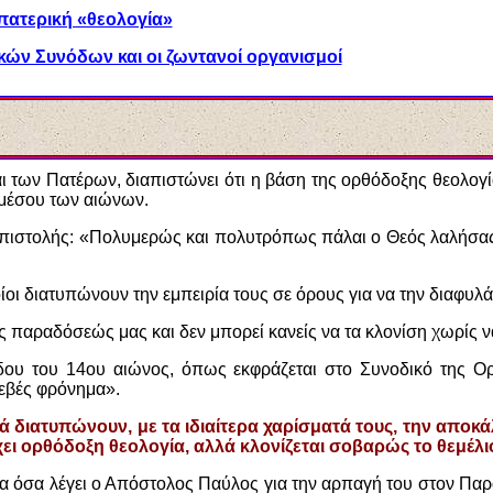
πατερική «θεολογία»
ικών Συνόδων και οι ζωντανοί οργανισμοί
αι των Πατέρων, διαπιστώνει ότι η βάση της ορθόδοξης θεολο
 μέσου των αιώνων.
Επιστολής: «Πολυμερώς και πολυτρόπως πάλαι ο Θεός λαλήσας τ
οποίοι διατυπώνουν την εμπειρία τους σε όρους για να την διαφυ
της παραδόσεώς μας και δεν μπορεί κανείς να τα κλονίση χωρίς 
δου του 14ου αιώνος, όπως εκφράζεται στο Συνοδικό της Ορ
σεβές φρόνημα».
λλά διατυπώνουν, με τα ιδιαίτερα χαρίσματά τους, την απο
ει ορθόδοξη θεολογία, αλλά κλονίζεται σοβαρώς το θεμέλι
α όσα λέγει ο Απόστολος Παύλος για την αρπαγή του στον Παρ