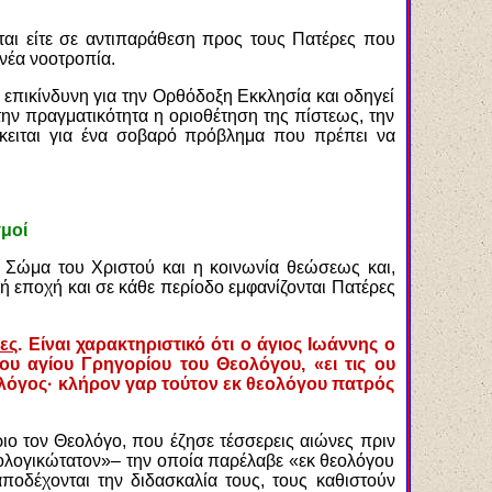
νται είτε σε αντιπαράθεση προς τους Πατέρες που
νέα νοοτροπία.
 επικίνδυνη για την Ορθόδοξη Εκκλησία και οδηγεί
την πραγματικότητα η οριοθέτηση της πίστεως, την
όκειται για ένα σοβαρό πρόβλημα που πρέπει να
μοί
ο Σώμα του Χριστού και η κοινωνία θεώσεως και,
κή εποχή και σε κάθε περίοδο εμφανίζονται Πατέρες
ες
. Είναι χαρακτηριστικό ότι ο άγιος Ιωάννης ο
υ αγίου Γρηγορίου του Θεολόγου, «ει τις ου
ο λόγος· κλήρον γαρ τούτον εκ θεολόγου πατρός
ιο τον Θεολόγο, που έζησε τέσσερεις αιώνες πριν
θεολογικώτατον»– την οποία παρέλαβε «εκ θεολόγου
ποδέχονται την διδασκαλία τους, τους καθιστούν