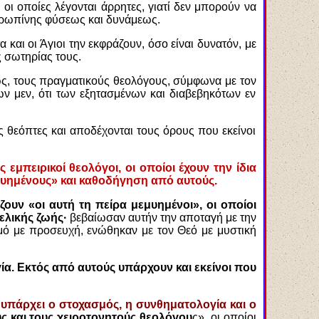
 οι οποίες λέγονται άρρητες, γιατί δεν μπορούν να
νθρωπίνης φύσεως και δυνάμεως.
και οι Άγιοι την εκφράζουν, όσο είναι δυνατόν, με
ς σωτηρίας τους.
ως, τους πραγματικούς θεολόγους, σύμφωνα με τον
ων μεν, ότι των εξητασμένων και διαβεβηκότων εν
ς θεόπτες και αποδέχονται τους όρους που εκείνοι
εμπειρικοί θεολόγοι, οι οποίοι έχουν την ίδια
μυημένους» και καθοδήγηση από αυτούς.
ουν «οι αυτή τη πείρα μεμυημένοι», οι οποίοι
ελικής ζωής·
βεβαίωσαν αυτήν την αποταγή με την
μό με προσευχή, ενώθηκαν με τον Θεό με μυστική
ία. Εκτός από αυτούς υπάρχουν και εκείνοι που
 υπάρχει ο στοχασμός, η συνθηματολογία και ο
ς και τους χειροτονητούς θεολόγου
ς», οι οποίοι