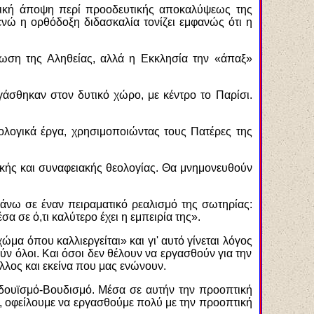
ρετική άποψη περί προοδευτικής αποκαλύψεως της
νώ η ορθόδοξη διδασκαλία τονίζει εμφανώς ότι η
ρωση της Αληθείας, αλλά η Εκκλησία την «άπαξ»
γάσθηκαν στον δυτικό χώρο, με κέντρο το Παρίσι.
λογικά έργα, χρησιμοποιώντας τους Πατέρες της
κής και συναφειακής θεολογίας. Θα μνημονευθούν
 πάνω σε έναν πειραματικό ρεαλισμό της σωτηρίας:
α σε ό,τι καλύτερο έχει η εμπειρία της».
ώμα όπου καλλιεργείται» και γι' αυτό γίνεται λόγος
ύν όλοι. Και όσοι δεν θέλουν να εργασθούν για την
 άλλος και εκείνα που μας ενώνουν.
Ινδουϊσμό-Βουδισμό. Μέσα σε αυτήν την προοπτική
οί, οφείλουμε να εργασθούμε πολύ με την προοπτική