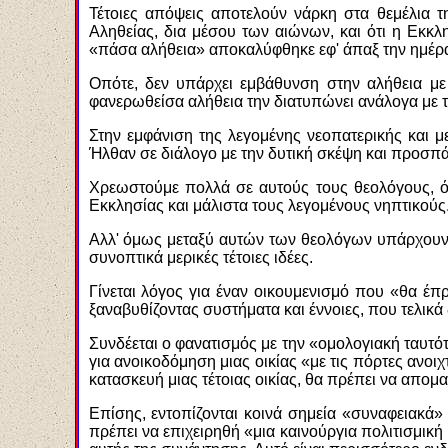
Τέτοιες απόψεις αποτελούν νάρκη στα θεμέλια τ
Αληθείας, δια μέσου των αιώνων, και ότι η Εκκ
«πάσα αλήθεια» αποκαλύφθηκε εφ' άπαξ την ημέρα
Οπότε, δεν υπάρχει εμβάθυνση στην αλήθεια με
φανερωθείσα αλήθεια την διατυπώνει ανάλογα με 
Στην εμφάνιση της λεγομένης νεοπατερικής και μ
Ήλθαν σε διάλογο με την δυτική σκέψη και προσ
Χρεωστούμε πολλά σε αυτούς τους θεολόγους, ό
Εκκλησίας και μάλιστα τους λεγομένους νηπτικούς
Αλλ' όμως μεταξύ αυτών των θεολόγων υπάρχουν 
συνοπτικά μερικές τέτοιες ιδέες.
Γίνεται λόγος για έναν οικουμενισμό που «θα έπρ
ξαναβυθίζοντας συστήματα και έννοιες, που τελικά 
Συνδέεται ο φανατισμός με την «ομολογιακή ταυτότη
για ανοικοδόμηση μιας οικίας «με τις πόρτες ανοι
κατασκευή μιας τέτοιας οικίας, θα πρέπει να απομακ
Επίσης, εντοπίζονται κοινά σημεία «συναφειακά»
πρέπει να επιχειρηθή «μια καινούργια πολιτισμική