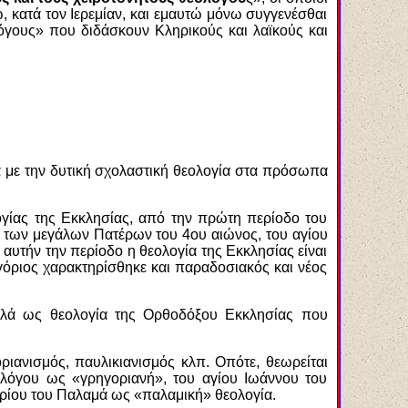
, κατά τον Ιερεμίαν, και εμαυτώ μόνω συγγενέσθαι
λόγους» που διδάσκουν Κληρικούς και λαϊκούς και
α με την δυτική σχολαστική θεολογία στα πρόσωπα
ογίας της Εκκλησίας, από την πρώτη περίοδο του
 των μεγάλων Πατέρων του 4ου αιώνος, του αγίου
αυτήν την περίοδο η θεολογία της Εκκλησίας είναι
ηγόριος χαρακτηρίσθηκε και παραδοσιακός και νέος
λλά ως θεολογία της Ορθοδόξου Εκκλησίας που
ιανισμός, παυλικιανισμός κλπ. Οπότε, θεωρείται
ολόγου ως «γρηγοριανή», του αγίου Ιωάννου του
ορίου του Παλαμά ως «παλαμική» θεολογία.