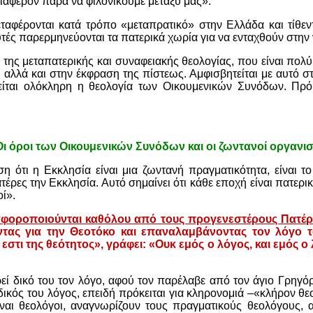
διαφέρον παρά να φιλονικούμε μεταξύ μας».
μεταφέρονται κατά τρόπο «μεταπρατικό» στην Ελλάδα και τίθε
τές παρερμηνεύονται τα πατερικά χωρία για να ενταχθούν στην 
 της μεταπατερικής και συναφειακής θεολογίας, που είναι πολύ
 αλλά και στην έκφραση της πίστεως. Αμφισβητείται με αυτό σ
είται ολόκληρη η θεολογία των Οικουμενικών Συνόδων. Πρ
ι όροι των Οικουμενικών Συνόδων και οι ζωντανοί οργανισ
η ότι η Εκκλησία είναι μια ζωντανή πραγματικότητα, είναι τ
τέρες την Εκκλησία. Αυτό σημαίνει ότι κάθε εποχή είναι πατερι
ί».
αφοροποιούνται καθόλου από τους προγενεστέρους Πατέρ
τας για την Θεοτόκο και επαναλαμβάνοντας τον λόγο το
εστι της θεότητος», γράφει: «Ουκ εμός ο λόγος, και εμός 
ί δικό του τον λόγο, αφού τον παρέλαβε από τον άγιο Γρηγόρ
ι δικός του λόγος, επειδή πρόκειται για κληρονομιά –«κλήρον 
ναι θεολόγοι, αναγνωρίζουν τους πραγματικούς θεολόγους, α