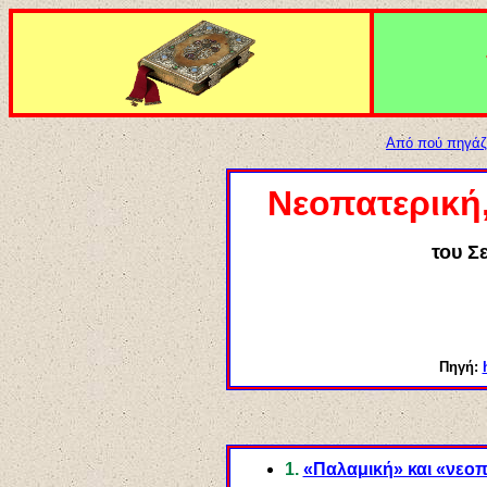
Από πού πηγάζε
Νεοπατερική
του Σ
Πηγή:
1.
«Παλαμική» και «νεο