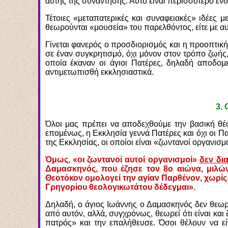
αυτής της συνάντησης. Αυτό είναι περισσότερο εν
Τέτοιες «μεταπατερικές και συναφειακές» ιδέες 
θεωρούνται «μουσεία» του παρελθόντος, είτε με αυ
Γίνεται φανερός ο προσδιορισμός και η προοπτική
σε έναν συγκρητισμό, όχι μόνον στον τρόπο ζωής,
οποία έκαναν οι άγιοι Πατέρες, δηλαδή αποδομ
αντιμετωπισθή εκκλησιαστικά.
3.
Ο
Όλοι μας πρέπει να αποδεχθούμε την βασική θέσ
επομένως, η Εκκλησία γεννά Πατέρες και όχι οι Πα
της Εκκλησίας, οι οποίοι είναι «ζωντανοί οργανισμο
Όμως, «οι ζωντανοί αυτοί οργανισμοί»
δεν δι
Δαμασκηνός, που έζησε τον 8ο αιώνα, μιλών
Θεοτόκον ομολογεί την αγίαν Παρθένον, χωρίς 
Γρηγορίου θεολογικωτάτου δέδεγμαι».
Δηλαδή, ο άγιος Ιωάννης ο Δαμασκηνός δεν θεωρε
από αυτόν, αλλά, συγχρόνως, θεωρεί ότι είναι κα
πατρός» και την επαλήθευσε. Όσοι θέλουν να εί