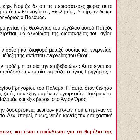
κή». Νομίζω δε ότι τις περισσότερες φορές αυτό
ή από την θεολογία της Εκκλησίας. Υπήρχαν δε και
Γρηγόριος ο Παλαμάς.
ρμηνείας της θεολογίας του μεγάλου αυτού Πατρός
ειρείται μια αλλοίωση της διδασκαλίας του αγίου
ν σχέση και διαφορά μεταξύ ουσίας και ενεργείας,
μέθεξη της ακτίστου ενεργείας του Θεού.
ν πράξη, η οποία την επιβεβαιώνει; Αυτό είναι και
ή παράδοση την οποία εκφράζει ο άγιος Γρηγόριος ο
γίου Γρηγορίου του Παλαμά. Γι' αυτό, όταν θέλησα
ς ζωής των εξαγιασμένων αγιορειτών Πατέρων, οι
αλαμάς και είχε βιώσει στο Άγιον Όρος.
 την δυσαρέσκεια μερικών κύκλων που επέμεναν να
ο. Δεν μπορεί, όμως, να δη κανείς την ησυχαστική
ως και είναι επικίνδυνοι για τα θεμέλια της