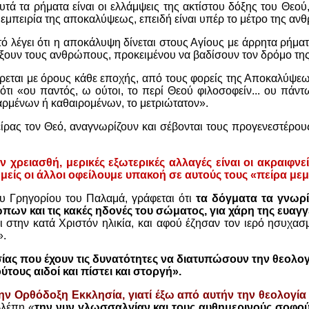
αυτά τα ρήματα είναι οι ελλάμψεις της ακτίστου δόξης του Θεού,
εμπειρία της αποκαλύψεως, επειδή είναι υπέρ το μέτρο της α
 λέγει ότι η αποκάλυψη δίνεται στους Αγίους με άρρητα ρήματα 
δάξουν τους ανθρώπους, προκειμένου να βαδίσουν τον δρόμο τη
έρεται με όρους κάθε εποχής, από τους φορείς της Αποκαλύψε
ότι «ου παντός, ω ούτοι, το περί Θεού φιλοσοφείν... ου πάντ
αρμένων ή καθαιρομένων, το μετριώτατον».
είρας τον Θεό, αναγνωρίζουν και σέβονται τους προγενεστέρου
χρειασθή, μερικές εξωτερικές αλλαγές είναι οι ακραιφνείς 
είς οι άλλοι οφείλουμε υπακοή σε αυτούς τους «πείρα με
ίου Γρηγορίου του Παλαμά, γράφεται ότι
τα δόγματα τα γνωρίζ
ων και τις κακές ηδονές του σώματος, για χάρη της ευαγγ
 στην κατά Χριστόν ηλικία, και αφού έζησαν τον ιερό ησυχασ
».
ησίας που έχουν τις δυνατότητες να διατυπώσουν την θεολογ
τους αιδοί και πίστει και στοργή».
ν Ορθόδοξη Εκκλησία, γιατί έξω από αυτήν την θεολογία
βλέπη «
την νυν γλωσσαλγίαν και τους αυθημερινούς σοφού