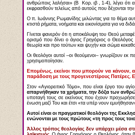
ανθρώποις λαλήσαι» (Β Κορ. ιβ , 1-4), λέγει ότι 
εκφρασθούν τελείως από αυτούς που δέχονται την 
Ο π. Ιωάννης Ρωμανίδης μιλώντας για το θέμα αυτό
κτιστά ρήματα, νοήματα και εικονίσματα για να δι
Γίνεται φανερόν ότι η αποκάλυψη του Θεού μεταφ
ορισμό που δίνει ο άγιος Γρηγόριος ο Θεολόγος 
θεωρία και προ τούτων και ψυχήν και σώμα κεκαθ
Οι θεολόγοι αυτοί –οι θεούμενοι– γνωρίζουν εκ π
χρησιμοποίησαν.
Επομένως, εκείνοι που μπορούν να κάνουν, αν 
παράδοση με τους προγενεστέρους Πατέρες. Εμ
Στον «Αγιορειτικό Τόμο», που είναι έργο του αγ
απαρνήθηκαν τα χρήματα, την δόξα των ανθρώπ
υποταγή τους σε εκείνους που έχουν προχωρήσει
ένωση μαζί Του και έτσι «τα υπέρ νουν εμυήθησαν
Αυτοί είναι οι πραγματικοί θεολόγοι της Εκκλ
ενώνονται με τους πρώτους «τη προς τους τοιού
Άλλος τρόπος θεολογίας δεν υπάρχει μέσα στη
λαϊκισμός.
Ο άγιος Γρηγόριος ο Θεολόγος, όταν 