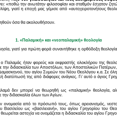
έγει: «ποθώ την ανωτάτην φιλοσοφίαν και σταθμόν έσχατον ζητώ
λίψη, γιατί η εποχή μας γέμισε από «αυτοχειροτονήτους θεο
νοηθούν όσα θα ακολουθήσουν.
1.
«Παλαμική» και «νεοπαλαμική» θεολογία
λησία, γιατί για πρώτη φορά συναντήθηκε η ορθόδοξη θεολογί
ς ο Παλαμάς ήταν φορεύς και εκφραστής ολοκλήρου της θεολ
ασε την διδασκαλία των Αποστόλων, των Αποστολικών Πατέρων,
αμασκηνού, του αγίου Συμεών του Νέου Θεολόγου κ.α. Σε όλη 
ική διατύπωσή της από διάφορες ανάγκες. Γι' αυτό ο άγιος Γρ
Παλαμά δεν μπορεί να θεωρηθή ως «παλαμική» θεολογία, α
ε την διδασκαλία όλων των Αγίων.
ν ονομασία από το πρόσωπό τους, όπως αρειανισμός, νεστορ
ου Βασιλείου ως «βασιλειανή», του αγίου Γρηγορίου του Θε
θεωρείται αστοχία να ονομάζεται η διδασκαλία του αγίου Γρηγ