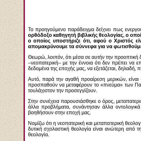
Το προηγούμενο παράδειγμα δείχνει πως ενεργού
ορθόδοξο καθηγητή βιβλικής θεολογίας, ο οποί
ο οποίος υποστήριζε ότι, αφού ο Χριστός εί
απομακρύνουμε τα σύννεφα για να φωτισθούμε
Θεωρώ, λοιπόν, ότι μέσα σε αυτήν την προοπτική 
–νεοπατερική– με την έννοια ότι δεν πρέπει να 
δεδομένα της εποχής μας, να εξετάζεται, δηλαδή, 
Αυτό, παρά την αγαθή προαίρεση μερικών, είναι 
προσπαθούν να μεταφέρουν το «πνεύμα» των Πατ
τουλάχιστον την προσεγγίζουν.
Στην συνέχεια παρουσιάσθηκε ο όρος, μεταπατερική
άλλα προβλήματα, συνάντησαν άλλα οντολογικά 
βοηθήσουν στην εποχή μας.
Νομίζω ότι η νεοπατερική και μεταπατερική θεολογ
δυτική σχολαστική θεολογία είναι ανώτερη από τ
θεολογία.