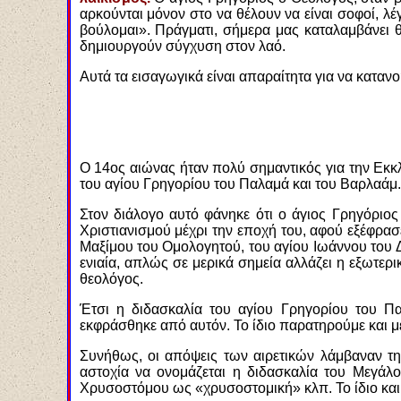
αρκούνται μόνον στο να θέλουν να είναι σοφοί, λ
βούλομαι». Πράγματι, σήμερα μας καταλαμβάνει θ
δημιουργούν σύγχυση στον λαό.
Αυτά τα εισαγωγικά είναι απαραίτητα για να κατα
Ο 14ος αιώνας ήταν πολύ σημαντικός για την Εκκ
του αγίου Γρηγορίου του Παλαμά και του Βαρλαάμ.
Στον διάλογο αυτό φάνηκε ότι ο άγιος Γρηγόριο
Χριστιανισμού μέχρι την εποχή του, αφού εξέφρ
Μαξίμου του Ομολογητού, του αγίου Ιωάννου του Δ
ενιαία, απλώς σε μερικά σημεία αλλάζει η εξωτερ
θεολόγος.
Έτσι η διδασκαλία του αγίου Γρηγορίου του 
εκφράσθηκε από αυτόν. Το ίδιο παρατηρούμε και μ
Συνήθως, οι απόψεις των αιρετικών λάμβαναν τη
αστοχία να ονομάζεται η διδασκαλία του Μεγάλ
Χρυσοστόμου ως «χρυσοστομική» κλπ. Το ίδιο και 