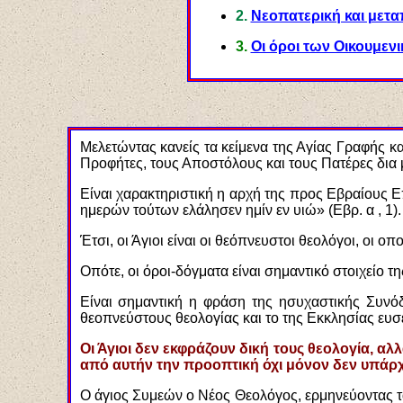
2.
Νεοπατερική και μετα
3.
Οι όροι των Οικουμεν
Μελετώντας κανείς τα κείμενα της Αγίας Γραφής κ
Προφήτες, τους Αποστόλους και τους Πατέρες δια
Είναι χαρακτηριστική η αρχή της προς Εβραίους 
ημερών τούτων ελάλησεν ημίν εν υιώ» (Εβρ. α , 1).
Έτσι, οι Άγιοι είναι οι θεόπνευστοι θεολόγοι, οι 
Οπότε, οι όροι-δόγματα είναι σημαντικό στοιχείο 
Είναι σημαντική η φράση της ησυχαστικής Συνό
θεοπνεύστους θεολογίας και το της Εκκλησίας ευ
Οι Άγιοι δεν εκφράζουν δική τους θεολογία, α
από αυτήν την προοπτική όχι μόνον δεν υπάρχ
Ο άγιος Συμεών ο Νέος Θεολόγος, ερμηνεύοντας τ