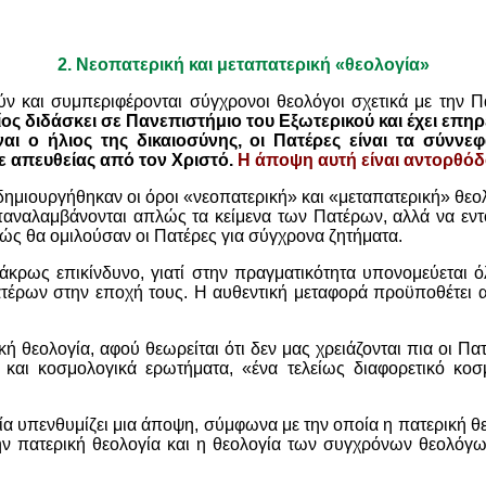
2.
Νεοπατερική και μεταπατερική «θεολογία»
ν και συμπεριφέρονται σύγχρονοι θεολόγοι σχετικά με την 
ος διδάσκει σε Πανεπιστήμιο του Εξωτερικού και έχει επηρ
ναι ο ήλιος της δικαιοσύνης, οι Πατέρες είναι τα σύνν
 απευθείας από τον Χριστό.
Η άποψη αυτή είναι αντορθόδ
δημιουργήθηκαν οι όροι «νεοπατερική» και «μεταπατερική» θεο
επαναλαμβάνονται απλώς τα κείμενα των Πατέρων, αλλά να εντο
πώς θα ομιλούσαν οι Πατέρες για σύγχρονα ζητήματα.
άκρως επικίνδυνο, γιατί στην πραγματικότητα υπονομεύεται 
έρων στην εποχή τους. Η αυθεντική μεταφορά προϋποθέτει α
 θεολογία, αφού θεωρείται ότι δεν μας χρειάζονται πια οι Πα
και κοσμολογικά ερωτήματα, «ένα τελείως διαφορετικό κο
ία υπενθυμίζει μια άποψη, σύμφωνα με την οποία η πατερική θεο
ην πατερική θεολογία και η θεολογία των συγχρόνων θεολόγων