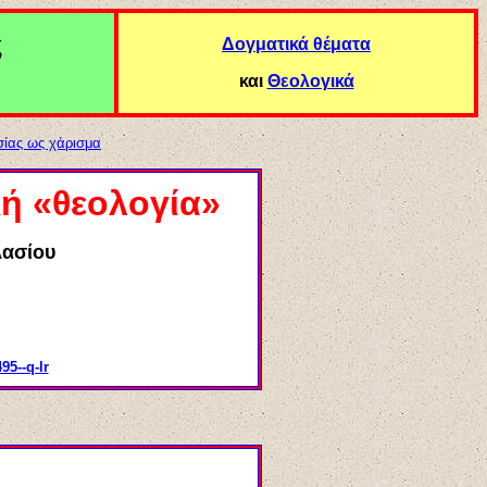
ς
Δογματικά θέματα
και
Θεολογικά
σίας ως χάρισμα
ή «θεολογία»
λασίου
95--q-lr