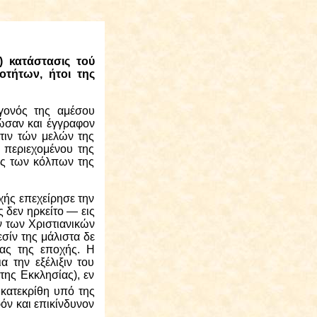
) κατάστασις τού
οτήτων, ήτοι της
γονός της αμέσου
ζώσαν και έγγραφον
στιν τών μελών της
 περιεχομένου της
ός των κόλπων της
χής επεχείρησε την
 δεν ηρκείτο — εις
 των Χριστιανικών
σίν της μάλιστα δε
ίας της εποχής. Η
α την εξέλιξιν του
ης Εκκλησίας), εν
 κατεκρίθη υπό της
όν και επικίνδυνον