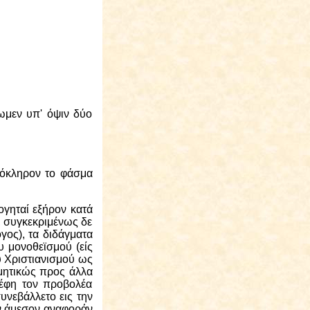
ωμεν υπ' όψιν δύο
ολόκληρον το φάσμα
ογηταί εξήρον κατά
, συγκεκριμένως δε
γος), τα διδάγματα
υ μονοθεϊσμού (είς
υ Χριστιανισμού ως
ομητικώς προς άλλα
ρέφη τον προβολέα
υνεβάλλετο εις την
ον άμεσον αναφοράν