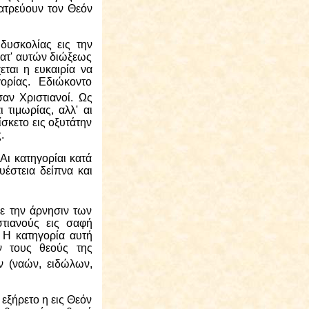
λατρεύουν τον Θεόν
δυσκολίας εις την
ατ' αυτών διώξεως
εται η ευκαιρία να
ορίας. Εδιώκοντο
αν Χριστιανοί. Ως
 τιμωρίας, αλλ' αι
ίσκετο εις οξυτάτην
.
Αι κατηγορίαι κατά
υέστεια δείπνα και
ε την άρνησιν των
τιανούς εις σαφή
 Η κατηγορία αυτή
ον τους θεούς της
ν (ναών, ειδώλων,
 εξήρετο η εις Θεόν