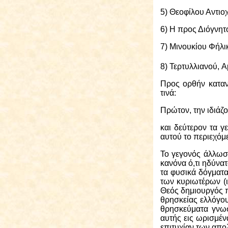
5) Θεοφίλου Αντιο
6) Η προς Διόγνητο
7) Μινουκίου Φήλι
8) Τερτυλλιανού,
A
Προς ορθήν καταν
τινά:
Π
ρώτον, την ιδιά
και δεύτερον τα γ
αυτού το περιεχόμ
Το γεγονός άλλωστ
κανόνα ό,τι ηδύνα
τα φυσικά δόγματα
των κυριωτέρων (ι
Θεός δημιουργός π
θρησκείας ελλόγου
θρησκεύματα γνωσ
αυτής εις ωρισμέν
επιτυχίαν των απο