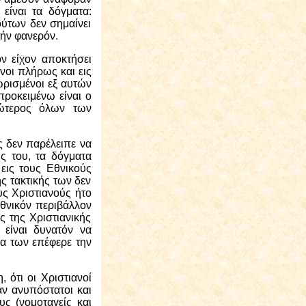
είναι τα δόγματα:
ύτων δεν σημαίνει
τήν φανερόν.
ν είχον αποκτήσει
νοι πλήρως και εις
ωρισμένοι εξ αυτών
προκειμένω είναι ο
κώτερος όλων των
ς δεν παρέλειπε να
ς του, τα δόγματα
εις τους Εθνικούς
ς τακτικής των δεν
υς Χριστιανούς ήτο
εθνικόν περιβάλλον
 της Χριστιανικής
είναι δυνατόν να
ία των επέφερε την
 ότι οι Χριστιανοί
αν ανυπόστατοι και
υς (νομοταγείς και