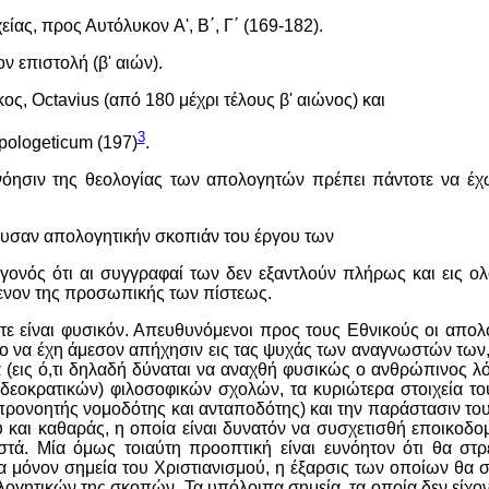
χείας, προς Αυτόλυκον
A
', Β΄, Γ΄ (169-182).
ν επιστολή (β' αιών).
κος,
Octavius
(από 180 μέχρι τέλους β' αιώνος) και
3
pologeticum
(197)
.
όησιν της θεολογίας των απολογητών πρέπει πάντοτε να έχ
ζουσαν απολογητικήν σκοπιάν του έργου των
εγονός ότι αι συγγραφαί των δεν εξαντλούν πλήρως και εις 
ενον της προσωπικής των πίστεως.
ε είναι φυσικόν. Απευθυνόμενοι προς τους Εθνικούς οι απολ
το να έχη άμεσον απήχησιν εις τας ψυχάς των αναγνωστών των
 (εις ό,τι δηλαδή δύναται να αναχθή φυσικώς ο ανθρώπινος λό
δεοκρατικών) φιλοσοφικών σχολών, τα κυριώτερα στοιχεία το
ρονοητής νομοδότης και ανταποδότης) και την παράστασιν το
 και καθαράς, η οποία είναι δυνατόν να συσχετισθή εποικοδ
τά. Μία όμως τοιαύτη προοπτική είναι ευνόητον ότι θα στ
α μόνον σημεία του Χριστιανισμού, η έξαρσις των οποίων θα σ
λογητικών της σκοπών. Τα υπόλοιπα σημεία, τα οποία δεν είχ