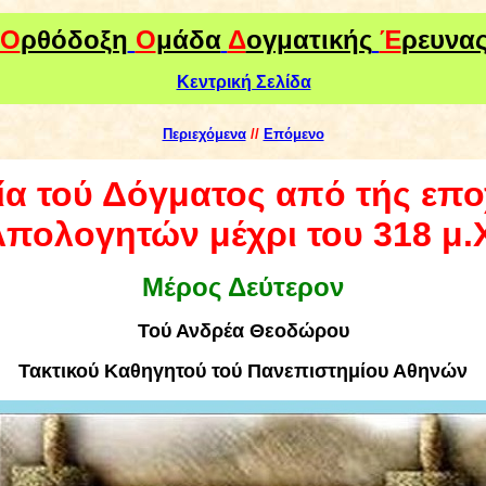
Ο
ρθόδοξη
Ο
μάδα
Δ
ογματικής
Έ
ρευνα
Κεντρική Σελίδα
Περιεχόμενα
//
Επόμενο
ία τού Δόγματος από τής επ
πολογητών μέχρι του 318 μ.
Μέρος Δεύτερον
Τού
Ανδρέα Θεοδώρου
Τακτικού Καθηγητού τού Πανεπιστημίου Αθηνών