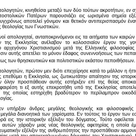
ολογητών, κινηθείσα μεταξύ των δύο τούτων ακροτήτων, εν σ
οστολικών Πατέρων παρουσιάζει εις ωρισμένα σημεία εξέ
υγχρόνως αποτελεί γόνιμον και θετικόν αντιπερισπασμόν ένα
ς θεολογίας των Γνωστικών.
νοί απολογηταί, ανταποκρινόμενοι εις τα αιτήματα των καιρών κ
ην της Εκκλησίας ανέλαβον το κολοσσιαίον έργον της γο
 αρχεγόνου Χριστιανισμού μετά της Ελληνικής φιλοσοφία
ωσιν αυτής απετέλει το μόνον έδαφος συνεννοήσεως των πεπ
τως των θρησκευτικών και πολιτιστικών εκάστου πεποιθήσεων.
ολογητών, πρώτον μεν διότι επεχείρησε κατά το μάλλον η ήττ
 επεθύμει η Εκκλησία, ως ζωτικωτάτην απαίτησιν της ιστορι
ην όλην προσπάθειαν αυτής εστήριξεν επί της θείας απο
αιρέση τι εξ αυτής επεκροτήθη υπό της Εκκλησίας αποτε
πί της οποίας εστηρίχθη βραδύτερον το περίλαμπρον οικοδ
ογίας.
εν υπήρξαν άνδρες μεγάλης θεολογικής και φιλοσοφική
α μεγάλα διανοητικά των χαρίσματα. Εν τούτοις το έργον των 
ά εις την ιστορικήν εξέλιξιν του δόγματος. Τούτο οφείλεται
' αυτών χάραξιν μιας νέας θεολογικής αφετηρίας η οποία έ
ευματικήν εξέλιξιν της ανθρωπότητος την προσπάθειαν αρμον
ίας μετά του αποκεκαλυμμένου δόγματος του Χριστιανισμού. Ε