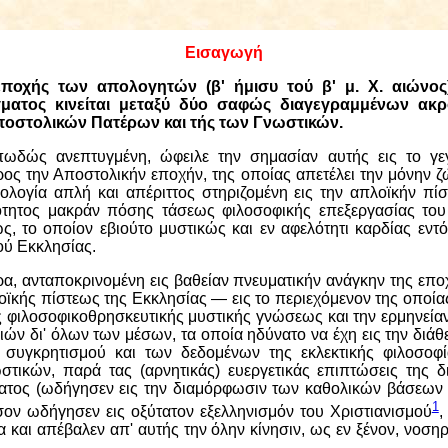
Εισαγωγή
ποχής των απολογητών (β' ήμισυ τού β' μ. Χ. αιώνος
γματος κινείται μεταξύ δύο σαφώς διαγεγραμμένων ακρ
ποστολικών Πατέρων και τής των Γνωστικών.
ωδώς ανεπτυγμένη, ώφειλε την σημασίαν αυτής εις το γε
ρος την Αποστολικήν εποχήν, της οποίας απετέλει την μόνην 
ολογία απλή και απέριττος στηριζομένη εις την απλοϊκήν πί
νότητος μακράν πόσης τάσεως φιλοσοφικής επεξεργασίας του
ς, το οποίον εβιούτο μυστικώς και εν αφελότητι καρδίας εντ
ού Εκκλησίας.
ρα, ανταποκρινομένη εις βαθείαν πνευματικήν ανάγκην της επο
ϊκής πίστεως της Εκκλησίας — εις το περιεχόμενον της οποίας
 φιλοσοφικοθρησκευτικής μυστικής γνώσεως και την ερμηνείαν
ιών δι' όλων των μέσων, τα οποία ηδύνατο να έχη εις την διάθε
 συγκρητισμού και των δεδομένων της εκλεκτικής φιλοσοφ
τικών, παρά τας (αρνητικάς) ευεργετικάς επιπτώσεις της δι
ματος (ωδήγησεν εις την διαμόρφωσιν των καθολικών βάσεων τ
1
όσον ωδήγησεν εις οξύτατον εξελληνισμόν του Χριστιανισμού
,
α και απέβαλεν απ' αυτής την όλην κίνησιν, ως εν ξένον, νοσηρ