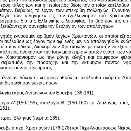
ίτερος τίτλος των και η περίοπτος θέσις την οποίαν κατέλαβον 
μάτων. Βεβαίως το έργον των επεκρίθη πολλαχώς. Εναντίο
ογία των ωδήγησεν εις τον εξελληνισμόν τού Χριστιανισ
όγματος δια της Ελληνικής φιλοσοφίας. Τα βάσιμον της επι
ξετάζοντες εν συνεχεία την θεολογίαν των απολογητών.
γητάς εννοούμεν αριθμάν λογίων Χριστιανών, οι αποίοι έζησα
οίοι ανέλαβον ως έργον των αφ' ενός μεν να απολογηθούν ενώ
πέρ των αδίκως διωκομένων Χριστιανών, με σκοπόν να εξασφα
πολιτείας ανοχήν και την ίσην μεταχείρισιν αυτών έναντι των ν
ον Χριστιανισμόν ως την μόνην αληθή και σύμφορον φιλο
σεβασμόν, την προσοχήν και την εκτίμησιν παντός νη
φιλοσοφούντος πνεύματος.
έννοιαν δύνανται να αναφερθούν τα ακόλουθα ονόματα Απ
ία διεσώθησαν μέχρις ημών:
ολογία (προς Αντωνίνον τον Ευσεβή, 138-161).
λογία Α' (150-155), απολογία Β΄ (150-160) και Διάλογος προ
161).
 προς Έλληνας (περί τα 165).
εσβεία περί Χριστιανών (176-178) και Περί Αναστάσεως Νεκρώ