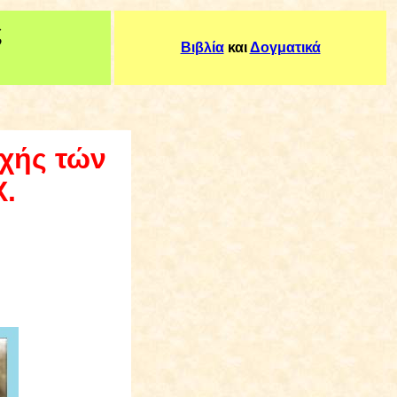
ς
Βιβλία
και
Δογματικά
οχής τών
Χ.