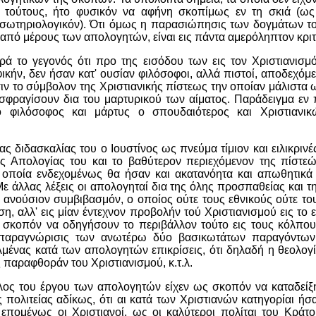
 τούτους, ήτο φυσικόν να αφήνη σκοπίμως εν τη σκιά (ως 
ι σωτηριολογικόν). Ότι όμως η παρασιώπησις των δογμάτων το
 από μέρους των απολογητών, είναι εις πάντα αμερόληπτον κρι
ρά το γεγονός ότι προ της εισόδου των εις τον Χριστιανισμό
κήν, δεν ήσαν κατ' ουσίαν φιλόσοφοι, αλλά πιστοί, αποδεχόμε
σιν το σύμβολον της Χριστιανικής πίστεως την οποίαν μάλιστα 
σφραγίσουν δια του μαρτυρικού των αίματος. Παράδειγμα εν 
 ο φιλόσοφος και μάρτυς ο σπουδαιότερος και Χριστιανι
ας διδασκαλίας του ο Ιουστίνος ως πνεύμα τίμιον και ειλικρινέ
ας Απολογίας του και το βαθύτερον περιεχόμενον της πίστεώ
α οποία ενδεχομένως θα ήσαν και ακατανόητα και απωθητικά 
ε άλλας λέξεις οι απολογηταί δια της όλης προσπαθείας και τη
 ανούσιον συμβιβασμόν, ο οποίος ούτε τους εθνικούς ούτε το
η, αλλ' εις μίαν έντεχνον προβολήν τού Χριστιανισμού εις το 
 σκοπόν να οδηγήσουν το περιβάλλον τούτο εις τους κόλπους
παραγνώρισις των ανωτέρω δύο βασικωτάτων παραγόντων 
μένας κατά των απολογητών επικρίσεις, ότι δηλαδή η θεολογ
 παραφθοράν του Χριστιανισμού, κ.τ.λ.
ος του έργου των απολογητών είχεν ως σκοπόν να καταδείξη,
 πολιτείας αδίκως, ότι αι κατά των Χριστιανών κατηγορίαι ήσ
 επομένως οι Χριστιανοί, ως οι καλύτεροι πολίται του Κράτο