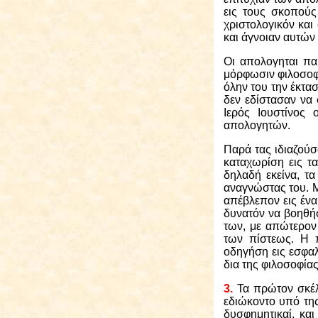
εις τους σκοπούς
χριστολογικόν κα
και άγνοιαν αυτών
Οι απολογηται πα
μόρφωσιν φιλοσοφι
όλην του την έκτα
δεν εδίστασαν να 
Ιερός Ιουστίνος
απολογητών.
Παρά τας ιδιαζούσ
καταχωρίση εις τ
δηλαδή εκείνα, τ
αναγνώστας του. Μ
απέβλεπον εις ένα
δυνατόν να βοηθήσ
των, με απώτερον
των πίστεως. Η 
οδηγήση εις εσφαλ
δια της φιλοσοφίας
3.
Τα πρώτον σκέλ
εδιώκοντο υπό της
δυσφημητικαί, και