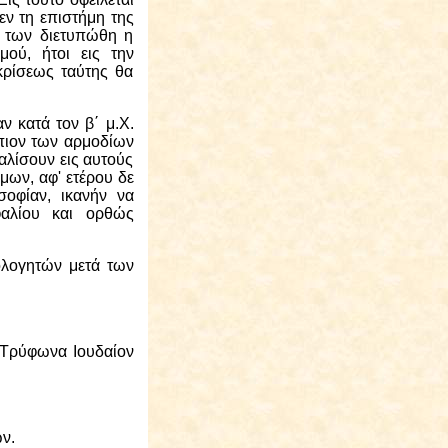
εν τη
ε
πιστήμη της
ν των διετυπώθη η
μού, ήτοι εις την
κρίσεως ταύτης θα
ν κατά τον β΄ μ.Χ.
πιον των αρμοδίων
λίσουν εις αυτούς
όμων, αφ' ετέρου δε
σοφίαν, ικανήν να
φαλίου και ορθώς
ολογητών μετά των
ς Τρύφωνα Ιουδαίον
ν.