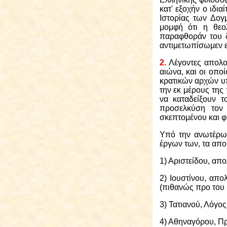
κατ' εξοχήν ο ιδια
Ιστορίας των Δογ
μομφή ότι η θεολ
παραφθοράν του δ
αντιμετωπίσωμεν ε
2.
Λέγοντες απολο
αιώνα, και οι οπ
κρατικών αρχών υ
την εκ μέρους της 
να καταδείξουν τ
προσελκύση τον 
σκεπτομένου και 
Υπό την ανωτέρω 
έργων των, τα απο
1) Αριστείδου, απ
2) Ιουστίνου, απο
(πιθανώς προ του 
3) Τατιανού, Λόγος
4) Αθηναγόρου, Πρ