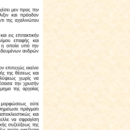
χέσει μεν προς την
λιξιν και πρόοδον
ντι της αχαλινώτου
αι εις επιτακτικήν
νίμου επαφής και
ς η οποία υπό την
αιδευμένων ανδρών
ον επιτυχώς εκείνο
κής της θέσεως και
καλύψεως χωρίς να
λέσασα την χρυσήν
όμημα της αρχαίας
ς μορφώσεως ούτε
εσημείωσε πράγματι
 αποκλειστικώς και
μελλε να σφραγίση
ικής συζεύξεως της
ις τούτο οφείλεται