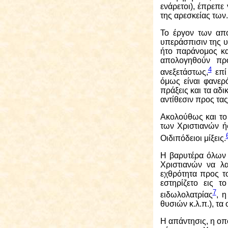
ενάρετοι), έπρεπε
της αρεσκείας των.
Το έργον των απο
υπεράσπισιν της 
ήτο παράνομος και
απολογηθούν προ
4
ανεξετάστως,
επί
όμως είναι φανερό
πράξεις και τα αδι
αντίθεσιν προς τας
Α
κολούθως και το
των Χριστιανών ήσ
Οιδιπόδειοι μίξεις.
Η βαρυτέρα όλων 
Χριστιανών να λ
εχθρότητα προς τ
εστηρίζετο εις τ
7
ειδωλολατρίας
, 
θυσιών κ.λ.π.), τα
Η απάντησις, η οπο