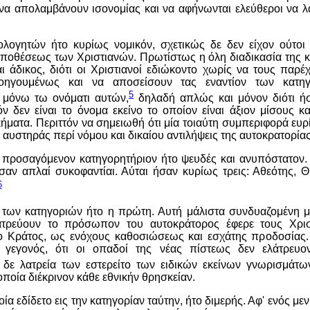
 να απολαμβάνουν ισονομίας και να αφήνωνται ελεύθεροι να 
λογητών ήτο κυρίως νομικόν, σχετικώς δε δεν είχον ούτοι 
υποθέσεως των Χριστιανών. Πρωτίστως η όλη διαδικασία της κ
 άδικος, διότι οι Χριστιανοί εδιώκοντο χωρίς να τους παρέχ
ηγουμένως και να αποσείσουν τας εναντίον των κατηγ
5
 μόνω τω ονόματι αυτών,
δηλαδή απλώς και μόνον διότι ήσ
ν δεν είναι το όνομα εκείνο το οποίον είναι άξιον μίσους και
κήματα. Περιττόν να σημειωθή ότι μία τοιαύτη συμπεριφορά ευρ
 αυστηράς περί νόμου και δικαίου αντιλήψεις της αυτοκρατορίας
 προσαγόμενον κατηγορητήριον ήτο ψευδές και ανυπόστατον. 
αν απλαί συκοφαντίαι. Αύται ήσαν κυρίως τρεις: Αθεότης, Θ
6
των κατηγοριών ήτο η πρώτη. Αυτή μάλιστα συνδυαζομένη μ
ατρεύουν το πρόσωπον του αυτοκράτορος έφερε τους Χρισ
ο Κράτος, ως ενόχους καθοσιώσεως και εσχάτης προδοσίας.
ο γεγονός, ότι οι οπαδοί της νέας πίστεως δεν ελάτρευ
η δε λατρεία των εστερείτο των ειδικών εκείνων γνωρισμάτω
 οποία διέκρινον κάθε εθνικήν θρησκείαν.
ία εδίδετο εις την κατηγορίαν ταύτην, ήτο διμερής. Αφ' ενός μεν