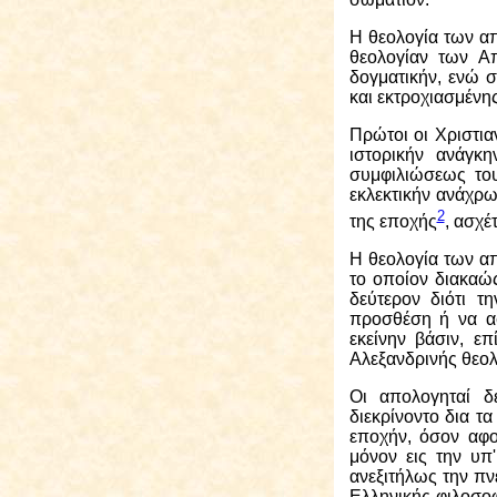
Η θεολογία των απ
θεολογίαν των Απ
δογματικήν, ενώ σ
και εκτροχιασμένη
Πρώτοι οι Χριστια
ιστορικήν ανάγκ
συμφιλιώσεως του
εκλεκτικήν ανάχρ
2
της εποχής
, ασχέ
Η θεολογία των απ
το οποίον διακαώς
δεύτερον διότι τ
προσθέση ή να αφ
εκείνην βάσιν, ε
Αλεξανδρινής θεολ
Οι απολογηταί δ
διεκρίνοντο δια τ
εποχήν, όσον αφορ
μόνον εις την υπ
ανεξιτήλως την πν
Ελληνικής φιλοσοφ