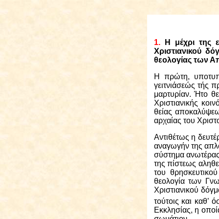
1.
Η μέχρι της ε
Χριστιανικού δό
θεολογίας των Α
Η πρώτη, υποτυπ
γειτνιάσεώς τής π
μαρτυρίαν. Ήτο θε
Χριστιανικής κοι
θείας αποκαλύψεω
αρχαίας του Χριστ
Αντιθέτως η δευτέ
αναγωγήν της απλο
σύστημα ανωτέρας
της πίστεως αληθε
του θρησκευτικού
θεολογία των Γνωσ
Χριστιανικού δόγ
τούτοις και καθ’ 
Εκκλησίας, η οποί
σωμάτιον.