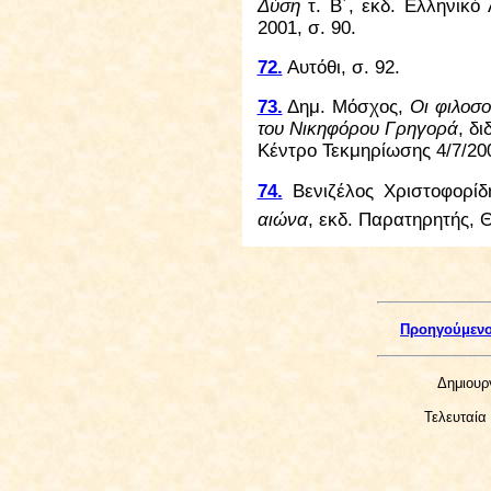
Δύση
τ. Β΄, εκδ. Ελληνικό
2001, σ. 90.
72.
Αυτόθι, σ. 92.
73.
Δημ. Μόσχος,
Οι φιλοσ
του Νικηφόρου Γρηγορά
, δ
Κέντρο Τεκμηρίωσης 4/7/200
74.
Βενιζέλος Χριστοφορί
αιώνα
, εκδ.
Παρατηρητής, 
Προηγούμεν
Δημιουρ
Τελευταία