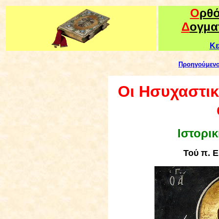
Ο
ρθ
Δ
ογμα
Κε
Προηγούμεν
Οι Ησυχαστικ
Ιστορι
Τού
π. 