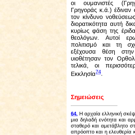
οι ουμανιστές (Γρηγ
Γρηγοράς κ.ά.) έδιναν 
τον κίνδυνο νοθεύσε
διορατικότητα αυτή δι
κυρίως φάση της έριδ
θεολόγων. Αυτοί ερ
πολιτισμό και τη σχ
εξέχουσα θέση στην 
υιοθέτησαν τον Ορθολ
τελικά, οι περισσότ
74
Εκκλησία
.
Σημειώσεις
64.
Η αρχαία ελληνική σκέψ
μια δηλαδή ενότητα και αρ
σταθερό και αμετάβλητο στ
απρόοπτο και η ελευθερία κ