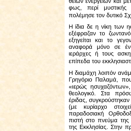
θείων ενεργειών και μ
φως, περί μυστικής
πολέμησε τον δυτικό Σχ
Η ίδια δε η νίκη των η
εξέφραζαν το ζωντανό
εξηγείται και το γεγ
αναφορά μόνο σε έν
ιεράρχες ή τους ασκη
επίπεδα του εκκλησιασ
Η διαμάχη λοιπόν ανάμ
Γρηγόριο Παλαμά, πο
ιε
ώ
η
«
ρ
ς
συχαζόντων»,
θεολογικό.
Στα πρόσ
έριδας, συγκρούστηκαν 
(με κυρίαρχο στοιχ
παραδοσιακή Ορθοδοξ
πιστή στο πνεύμα της
της Εκκλησίας.
Στην π