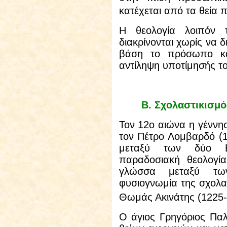
κατέχεται από τα θεία
Η θεολογία λοιπόν 
διακρίνονται χωρίς να δ
βάση το πρόσωπο και
αντίληψη υποτίμησής το
Β.
Σχολαστικισμό
Τον 12
ο
αιώνα η γέννησ
τον Πέτρο Λομβαρδό (1
μεταξύ των δύο Εκ
παραδοσιακή θεολογία
γλώσσα μεταξύ των
φυσιογνωμία της σχολασ
Θωμάς Ακινάτης (1225-
Ο άγιος Γρηγόριος Παλ