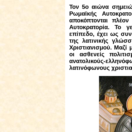
Τον 5
ο
αιώνα σημειώ
Ρωμαϊκής Αυτοκρατ
αποκόπτονται πλέον
Αυτοκρατορία. Το γ
επίπεδο, έχει ως συν
της λατινικής γλώσσ
Χριστιανισμού. Μαζί μ
οι ασθενείς πολιτι
ανατολικούς-ελλην
λατινόφωνους χριστια