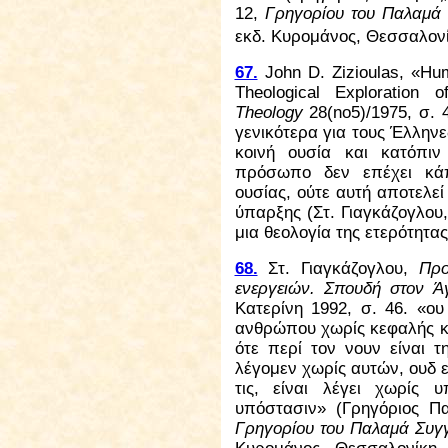
12,
Γρηγορίου του Παλαμά
εκδ. Κυρομάνος, Θεσσαλον
67.
John D. Zizioulas, «Hu
Theological Exploration
Theology
28(n
o
5)/1975, σ. 
γενικότερα για τους Έλλην
κοινή ουσία και κατόπι
πρόσωπο δεν επέχει κάπ
ουσίας, ούτε αυτή αποτελεί
ύπαρξης (Στ. Γιαγκάζογλου
μια θεολογία της ετερότητα
68.
Στ. Γιαγκάζογλου,
Προ
ενεργειών. Σπουδή στον Ά
Κατερίνη 1992, σ. 46. «ο
ανθρώπου χωρίς κεφαλής κα
ότε περί τον νουν είναι τ
λέγομεν χωρίς αυτών, ουδ ε
τις, είναι λέγει χωρίς
υπόστασιν» (Γρηγόριος Π
Γρηγορίου του Παλαμά Συ