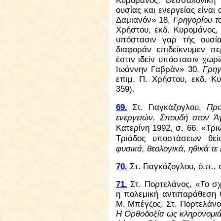
Κυρομάνος, Θεσσαλονίκη 
ουσίας και ενεργείας είνα
Δαμιανόν» 18,
Γρηγορίου 
Χρήστου, εκδ. Κυρομάνος, 
υπόστασιν γαρ τής ουσία
διαφοράν επιδείκνυμεν περ
έστιν ιδείν υπόστασιν χωρ
Ιωάννην Γαβράν» 30,
Γρηγ
επιμ. Π. Χρήστου, εκδ. Κ
359).
69.
Στ. Γιαγκάζογλου,
Προ
ενεργειών. Σπουδή στον Ά
Κατερίνη 1992, σ. 66. «Τρι
Τριάδος υποστάσεων θε
φυσικά, θεολογικά, ηθικά τε
70.
Στ. Γιαγκάζογλου, ό.π., 
71.
Στ. Πορτελάνος, «
Τ
ο σ
η πολεμική αντιπαράθεση 
Μ. Μπέγζος, Στ. Πορτελάνο
Η Ορθοδοξία ως κληρονομιά