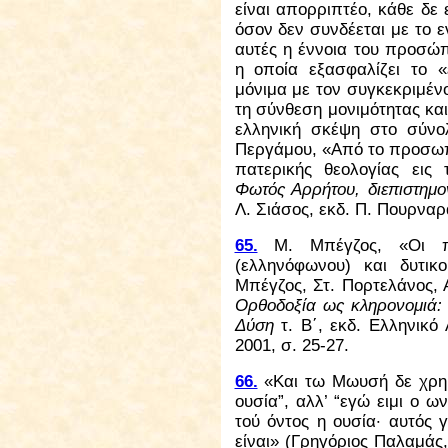
είναι απορριπτέο, κάθε δε 
όσον δεν συνδέεται με το ε
αυτές η έννοια του προσώπ
η οποία εξασφαλίζει το «
μόνιμα με τον συγκεκριμέν
τη σύνθεση μονιμότητας και
ελληνική σκέψη στο σύνολ
Περγάμου, «Από το προσωπ
πατερικής θεολογίας ει
Φωτός Αρρήτου, διεπιστημ
Λ. Σιάσος, εκδ. Π. Πουρναρ
65.
Μ. Μπέγζος, «Οι πρώ
(ελληνόφωνου) και δυτικο
Μπέγζος, Στ. Πορτελάνος, 
Ορθοδοξία ως κληρονομιά:
Δύση
τ. Β΄, εκδ. Ελληνικό
2001, σ. 25-27.
66.
«Και τω Μωυσή δε χρημα
ουσία”, αλλ’ “εγώ ειμι ο ω
τού όντος η ουσία· αυτός 
είναι» (Γρηγόριος Παλαμάς