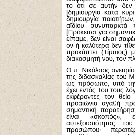
το ότι σε αυτήν δεν
[δημιουργία κατά κυρι
δημιουργία ποιοτήτων,
αϊδίου συνυπαρκτά 
[Πρόκειται για σημαντ
είπαμε, δεν είναι σαφ
ον ή καλύτερα δεν τίθ
προκύπτει (Τίμαιος) 
διακοσμητή νου, τον π
Ο π. Νικόλαος ανευρίσ
της διδασκαλίας του Μ
ως πρόσωπο, υπό την
έχει εντός Του τους λ
εκφέροντες τον θεί
προαιώνια αγαθή προ
σημαντική παρατήρησ
είναι «σκοπός», 
αυτεξουσιότητας 
προσώπου∙ περαιτ