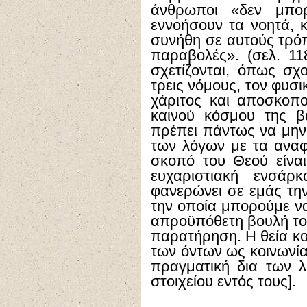
άνθρωποι «δεν μπο
εννοήσουν τα νοητά, κ
συνήθη σε αυτούς τρόπο
παραβολές». (σελ. 11
σχετίζονται, όπως σχο
τρεις νόμους, τον φυσι
χάριτος και αποσκοπ
καινού κόσμου της β
πρέπει πάντως να μην 
των λόγων με τα αναφ
σκοπό του Θεού είνα
ευχαριστιακή ενσάρ
φανερώνει σε εμάς τη
την οποία μπορούμε ν
απροϋπόθετη βουλή του
παρατήρηση. Η θεία κο
των όντων ως κοινωνία
πραγματική δια των λ
στοιχείου εντός τους].