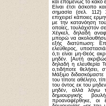
και επομένως το κακό 
Είναι έτσι άσκοπο κα
σημασία (σελ. 112) 
επιχειρεί κάποιες ερμ
με την κατανόηση του
οποίες, τουλάχιστον σ
Χέγκελ, δηλαδή αναφ
μπορώ να ακολουθήσω
εξής διατύπωση: Επ
ελεύθερος, υποστασιά
ό,τι είναι μη-Θεός ακ
μηδέν. [Αυτή ακριβώ
δηλαδή η ελευθερία Το
ο,τιδήποτε θελήσει, 
Μάξιμο διδασκόμαστε 
του τίποτε αθέλητο, τί
του όντος εκ του μηδεν
μηδέν, αλλά λόγω 
δημιουργικής βου
προαναφέρθηκε, οι έ
δημιουργίας «εκ του 