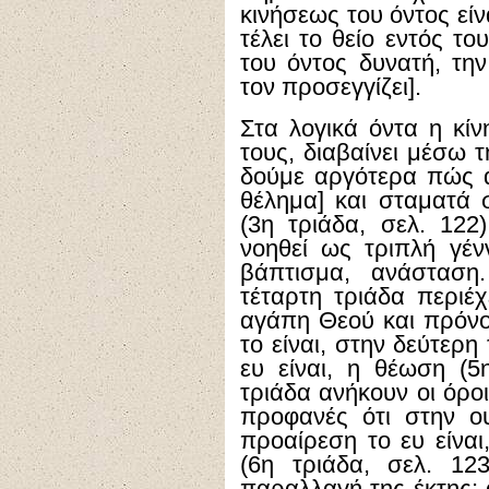
κινήσεως του όντος είνα
τέλει το θείο εντός τ
του όντος δυνατή, την
τον προσεγγίζει].
Στα λογικά όντα η κί
τους, διαβαίνει μέσω 
δούμε αργότερα πώς α
θέλημα] και σταματά 
(3η τριάδα, σελ. 122
νοηθεί ως τριπλή γέ
βάπτισμα, ανάσταση.
τέταρτη τριάδα περιέ
αγάπη Θεού και πρόνο
το είναι, στην δεύτερη 
ευ είναι, η θέωση (5
τριάδα ανήκουν οι όροι
προφανές ότι στην ουσ
προαίρεση το ευ είναι,
(6η τριάδα, σελ. 12