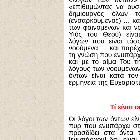
«λόγων των όντων». 
«επιθυμώντας να ουσ
δημιουργός όλων τ
(ενσαρκούμενος) … και
των φαινομένων και 
Υιός του Θεού) είνα
λόγων που είναι τόσ
νοούμενα … και παρέχ
τη γνώση που ενυπάρχ
και με το αίμα Του 
λόγους των νοουμένω
όντων είναι κατά τον
ερμηνεία της Ευχαριστί
Τί είναι 
Οι λόγοι των όντων εί
πυρ που ενυπάρχει στ
προσδίδει στα όντα τ
[ενυπάρχον] δεν είναι