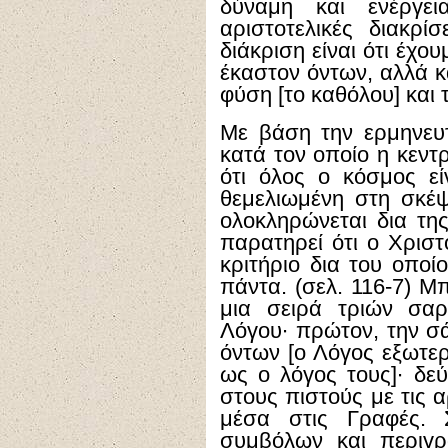
δύναμη και ενέργει
αριστοτελικές διακρί
διάκριση είναι ότι έχο
έκαστον όντων, αλλά κ
φύση [το καθόλου] και 
Με βάση την ερμηνευτ
κατά τον οποίο η κεντρ
ότι όλος ο κόσμος ε
θεμελιωμένη στη σκέψ
ολοκληρώνεται δια τη
παρατηρεί ότι ο Χριστ
κριτήριο δια του οπο
πάντα. (σελ. 116-7) Μ
μια σειρά τριών σα
Λόγου∙ πρώτον, την σ
όντων [ο Λόγος εξωτερ
ως ο λόγος τους]∙ δε
στους πιστούς με τις 
μέσα στις Γραφές. 
συμβόλων και περιγρ