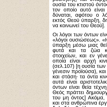
ουσία του κτιστού όντος
τον οποίο αυτό είναι 
δύναται, αφότου ο λ
εκτός Θεού ύπαρξη, δη
να κοινωνεί του Θεού].
Οι λόγοι των όντων εί
«λόγοι ουσιώσεως». «
ύπαρξη μέσω μιας θεί
φυτά και τα ζώα κα
στοιχείων, και εν γέ
οποία είναι αρχή κι
(σελ.107) [η ουσία των
γένεσιν προϊούσα), και
και στάση∙ τα όντα κι
αυτά είναι αριστοτελ
όντων είναι θεία τέχν
Θεός πράττει δημιουρ
του μη όντος] Ακόμα,
και στα ανθρώπινα έργα