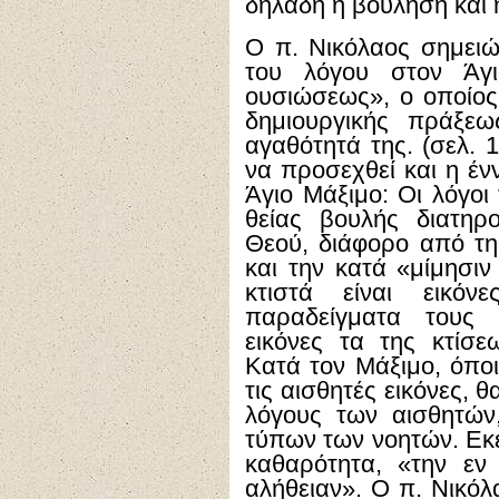
δηλαδή η βούληση και 
Ο π. Νικόλαος σημειώ
του λόγου στον Άγι
ουσιώσεως», ο οποίος 
δημιουργικής πράξεω
αγαθότητά της. (σελ. 
να προσεχθεί και η έν
Άγιο Μάξιμο: Οι λόγοι
θείας βουλής διατηρ
Θεού, διάφορο από τη 
και την κατά «μίμησιν
κτιστά είναι εικό
παραδείγματα τους 
εικόνες τα της κτίσε
Κατά τον Μάξιμο, όπο
τις αισθητές εικόνες, 
λόγους των αισθητών
τύπων των νοητών. Εκε
καθαρότητα, «την εν
αλήθειαν». Ο π. Νικόλ