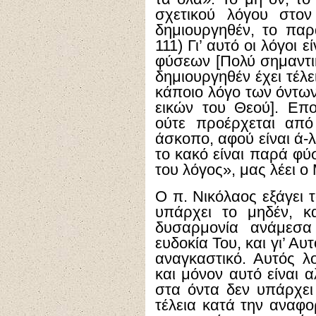
σχετικού λόγου στον
δημιουργηθέν, το παρ
111) Γι’ αυτό οι λόγοι ε
φύσεων [Πολύ σημαντ
δημιουργηθέν έχει τέλει
κάποιο λόγο των όντων,
εικών του Θεού]. Επ
ούτε προέρχεται από 
άσκοπο, αφού είναι ά-
το κακό είναι παρά φύ
του λόγος», μας λέει ο
Ο π. Νικόλαος εξάγει 
υπάρχει το μηδέν, κ
δυσαρμονία ανάμεσα
ευδοκία Του, και γι’ Αυ
αναγκαστικό. Αυτός λο
και μόνον αυτό είναι α
στα όντα δεν υπάρχει 
τέλεια κατά την αναφο