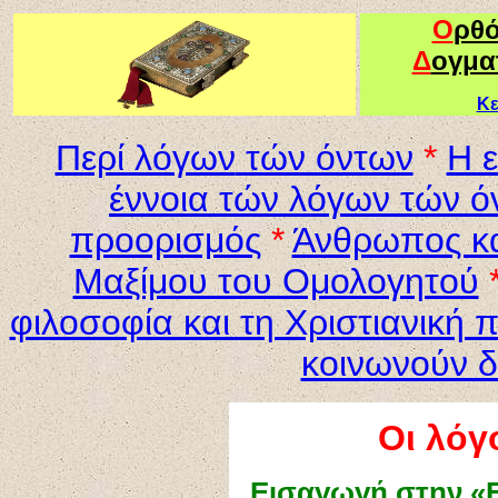
Ο
ρθ
Δ
ογμα
Κε
Περί λόγων
τών όντων
*
Η ε
έννοια τών λόγων τών ό
προορισμός
*
Άνθρωπος κα
Μαξίμου του Ομολογητού
φιλοσοφία και τη Χριστιανική π
κοινωνούν δ
Οι λόγ
Εισαγωγή στην «