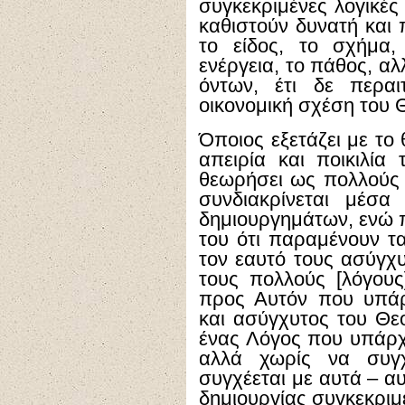
συγκεκριμένες λογικές
καθιστούν δυνατή και 
το είδος, το σχήμα,
ενέργεια, το πάθος, α
όντων, έτι δε περαι
οικονομική σχέση του 
Όποιος εξετάζει με το
απειρία και ποικιλία
θεωρήσει ως πολλούς 
συνδιακρίνεται μέσα
δημιουργημάτων, ενώ πα
του ότι παραμένουν τα
τον εαυτό τους ασύγχ
τους πολλούς [λόγους
προς Αυτόν που υπάρ
και ασύγχυτος του Θεο
ένας Λόγος που υπάρχε
αλλά χωρίς να συγχ
συγχέεται με αυτά – α
δημιουργίας συγκεκριμ