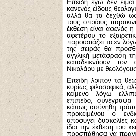
Επειδή εγώ δεν είμαι
κανενός είδους θεολογ
αλλά θα τα δεχθώ ως 
τους οποίους παρακιν
έκθεση είναι αφενός η
αφετέρου το εξαιρετι
παρουσιάζει το εν λόγ
της σειράς θα προσθ
αγγλική μετάφραση τη
καταδεικνύουν τον 
Νικολάου με θεολόγου
Επειδή λοιπόν τα θεω
κυρίως φιλοσοφικά, αλ
κείμενο λόγω ελλι
επίπεδο, συνέγραψα
κάπως ασύνηθη τρόπο
προκειμένου ο ενδ
αποφύγει δυσκολίες 
ίδια την έκθεση του κε
προσπάθησα να πραγμ