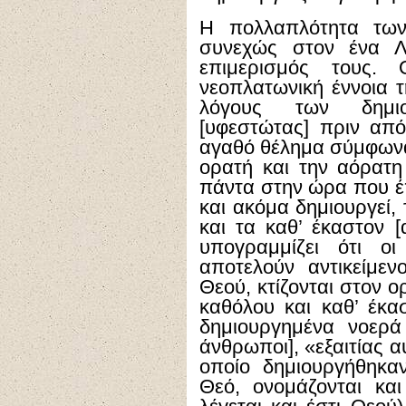
Η πολλαπλότητα τω
συνεχώς στον ένα Λό
επιμερισμός τους. 
νεοπλατωνική έννοια 
λόγους των δημι
[υφεστώτας] πριν από
αγαθό θέλημα σύμφωνα 
ορατή και την αόρατη 
πάντα στην ώρα που έ
και ακόμα δημιουργεί, 
και τα καθ’ έκαστον [
υπογραμμίζει ότι οι
αποτελούν αντικείμε
Θεού, κτίζονται στον ο
καθόλου και καθ’ έκα
δημιουργημένα νοερά 
άνθρωποι], «εξαιτίας 
οποίο δημιουργήθηκα
Θεό, ονομάζονται και