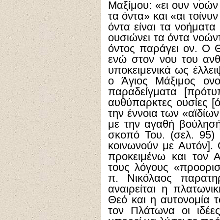
Μαξίμου: «ει ουν νοών 
τα όντα» και «αι τοίνυν
όντα είναι τα νοήματα
ουσιώνει τα όντα νοών
όντος παράγει ον. Ο Θ
ενώ στον νου του αν
υποκειμενικά ως έλλει
ο Άγιος Μάξιμος ονο
παραδείγματα [πρότυ
αυθύπαρκτες ουσίες [
την έννοια των «αϊδί
με την αγαθή βούλησή
σκοπό Του. (σελ. 95)
κοινωνούν με Αυτόν]. 
προκειμένω και τον Α
τους λόγους «προορισ
π. Νικόλαος παρατη
αναιρείται η πλατων
Θεό και η αυτονομία τ
τον Πλάτωνα οι ιδέε