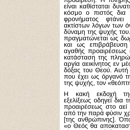
προαίρεση. Η πλήρη
είναι καθίσταται δυνα
κόσμο ο πιστός δια 
φρονήματος φτάνει
ακτίστων λόγων των όν
δύναμη της ψυχής του. 
πραγματώνεται ως δω
και ως επιβράβευση 
αγαθής προαιρέσεως 
κατάσταση της πληρώ
αργία αεικίνητος εν μ
δόξας του Θεού. Αυτή
που έχει ως όργανό τ
της ψυχής, τον «θεόπτη
Η κακή εκδοχή της
εξελίξεως οδηγεί δια 
προαιρέσεως στο αεί 
από την παρά φύσιν χ
[της ανθρώπινης]. Όπ
«ο Θεός θα αποκαταστ