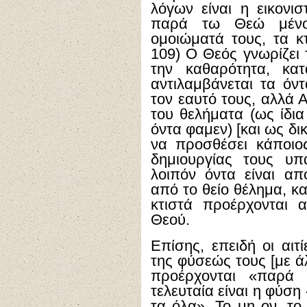
λόγων είναι η εικονισ
παρά τω Θεώ μένου
ομοιώματά τους, τα κτ
109) Ο Θεός γνωρίζει
την καθαρότητα, κα
αντιλαμβάνεται τα όν
τον εαυτό τους, αλλά 
του θελήματα (ως ίδια
όντα φαμεν) [και ως δ
να προσθέσει κάποιο
δημιουργίας τους υπά
λοιπόν όντα είναι απ
από το θείο θέλημα, κα
κτιστά προέρχονται 
Θεού.
Επίσης, επειδή οι αιτ
της φύσεώς τους [με ά
προέρχονται «παρά 
τελευταία είναι η φύσ
τα όλα». Το μη ον, το