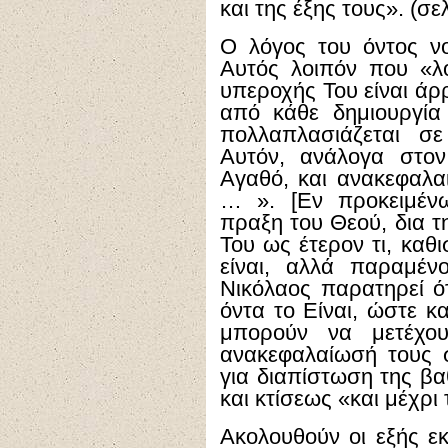
και της έξης τους». (σελ
Ο λόγος του όντος νο
Αυτός λοιπόν που «λ
υπεροχής Του είναι άρ
από κάθε δημιουργία
πολλαπλασιάζεται σ
Αυτόν, ανάλογα στον
Αγαθό, και ανακεφαλα
… ». [Εν προκειμένω
πραξη του Θεού, δια τ
Του ως έτερον τι, καθ
είναι, αλλά παραμέν
Νικόλαος παρατηρεί ότ
όντα το Είναι, ώστε κ
μπορούν να μετέχο
ανακεφαλαίωσή τους σ
για διαπίστωση της βα
και κτίσεως «και μέχρι
Ακολουθούν οι εξής εκ