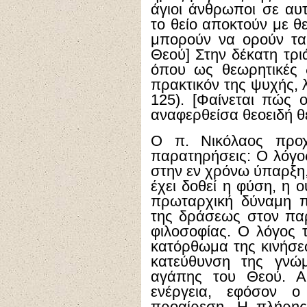
άγιοι άνθρωποι σε αυ
το θείο αποκτούν με θ
μπορούν να ορούν τα
Θεού] Στην δέκατη τρι
όπου ως θεωρητικές δ
πρακτικόν της ψυχής, λ
125). [Φαίνεται πώς 
αναφερθείσα θεοειδή θ
Ο π. Νικόλαος προχ
παρατηρήσεις: Ο λόγος
στην εν χρόνω ύπαρξη,
έχει δοθεί η φύση, η ο
πρωταρχική δύναμη π
της δράσεως στον παρ
φιλοσοφίας. Ο λόγος 
κατόρθωμα της κινήσε
κατεύθυνση της γνώμ
αγάπης του Θεού. Α
ενέργεια, εφόσον 