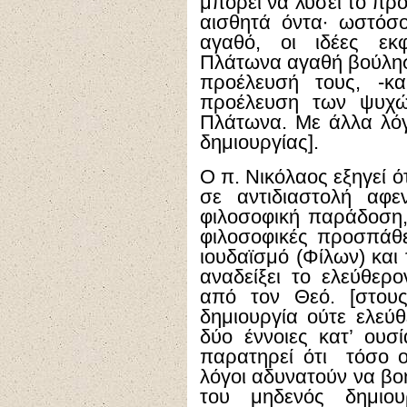
μπορεί να λύσει το πρ
αισθητά όντα∙ ωστόσ
αγαθό, οι ιδέες εκ
Πλάτωνα αγαθή βούληση
προέλευσή τους, -κ
προέλευση των ψυχώ
Πλάτωνα. Με άλλα λόγ
δημιουργίας].
Ο π. Νικόλαος εξηγεί ό
σε αντιδιαστολή αφε
φιλοσοφική παράδοση, 
φιλοσοφικές προσπάθ
ιουδαϊσμό (Φίλων) και 
αναδείξει το ελεύθερ
από τον Θεό. [στους
δημιουργία ούτε ελεύθ
δύο έννοιες κατ’ ουσί
παρατηρεί ότι τόσο οι
λόγοι αδυνατούν να βο
του μηδενός δημιο