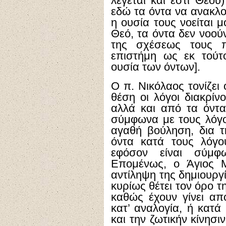
λέγεται και έστι Θεού
εδώ τα όντα να ανακλ
η ουσία τους νοείται 
Θεό, τα όντα δεν νοού
της σχέσεως τους π
επιστήμη ως εκ τούτ
ουσία των όντων].
Ο π. Νικόλαος τονίζε
θέση οι λόγοι διακρί
αλλά και από τα όντα
σύμφωνα με τους λόγου
αγαθή βούληση, δια τ
όντα κατά τους λόγου
εφόσον είναι σύμφ
Επομένως, ο Άγιος Μ
αντίληψη της δημιουργ
κυρίως θέτει τον όρο τ
καθώς έχουν γίνει απ
κατ’ αναλογία, ή κατά
και την ζωτικήν κίνησι