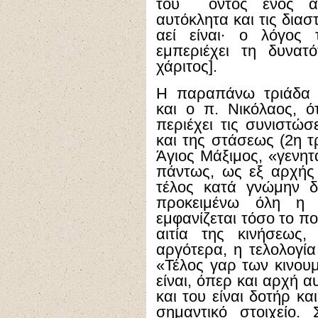
του όντος ενός αν
αυτόκλητα και τις διαστ
αεί είναι∙ ο λόγος
εμπεριέχει τη δυνατ
χάριτος].
Η παραπάνω τριάδα υ
και ο π. Νικόλαος, ό
περιέχει τις συνιστώσ
και της στάσεως (2η τ
Άγιος Μάξιμος, «γενητά
πάντως, ως εξ αρχής 
τέλος κατά γνώμην δι
προκειμένω όλη η ορ
εμφανίζεται τόσο το ποι
αιτία της κινήσεως
αργότερα, η τελολογία
«Τέλος γαρ των κινουμ
είναι, όπερ και αρχή αυ
και του είναι δοτήρ κα
σημαντικό στοιχείο.