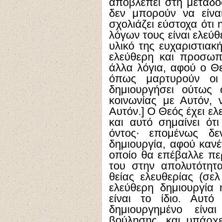
αποβλέπει στη μετάδοσ
δεν μπορούν να είνα
σχολιάζει εύστοχα ότι
λόγων τους είναι ελεύ
υλικό της ευχαριστιακ
ελεύθερη και προσωπι
άλλα λόγια, αφού ο Θε
όπως μαρτυρούν οι ά
δημιουργήσει ούτως 
κοινωνίας με Αυτόν, 
Αυτόν.] Ο Θεός έχει ε
και αυτό σημαίνει ότι
όντος∙ επομένως δεν
δημιουργία, αφού κανέ
οποίο θα επέβαλλε πε
του στην απολυτότητ
θείας ελευθερίας (σελ
ελεύθερη δημιουργία 
είναι το ίδιο. Αυτό
δημιουργημένο είνα
βούλησης, και υπάρχε