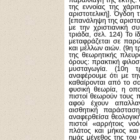
παραλλαγή της έκτης: 
της εννοίας της χάριτ
αριστοτελική]. Όγδοη 
[επανάληψη της αριστο
με την χριστιανική σ
τριάδα, σελ. 124) Το 
μεταφράζεται σε παρώ
και μέλλων αιών. (9η 
της θεωρητικής πλευ
όρους: πρακτική φιλοσ
μυσταγωγία. (10η τ
αναφέρουμε ότι με την
καθαίρονται από το σ
φυσική θεωρία, η οποί
πιστοί θεωρούν τους 
αφού έχουν απαλλα
αισθητική παράσταση
αναφερθείσα θεολογική
πιστοί «αρρήτοις νοό
πλάτος και μήκος και
ημάς μέγεθος της του 