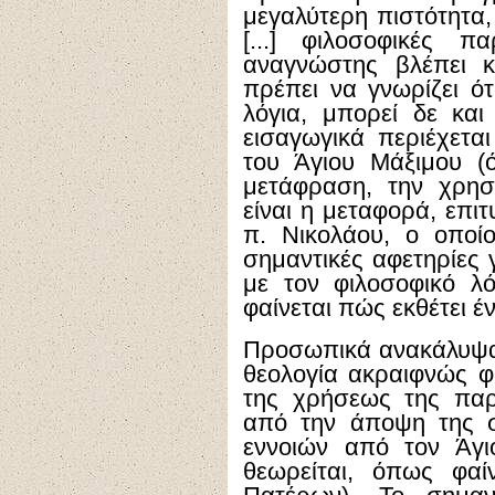
μεγαλύτερη πιστότητα
[...] φιλοσοφικές π
αναγνώστης βλέπει κε
πρέπει να γνωρίζει ότ
λόγια, μπορεί δε κα
εισαγωγικά περιέχετα
του Άγιου Μάξιμου (
μετάφραση, την χρησ
είναι η μεταφορά, επι
π. Νικολάου, ο οποί
σημαντικές αφετηρίες 
με τον φιλοσοφικό λ
φαίνεται πώς εκθέτει 
Προσωπικά ανακάλυψα 
θεολογία ακραιφνώς φ
της χρήσεως της παρ
από την άποψη της σ
εννοιών από τον Άγι
θεωρείται, όπως φαί