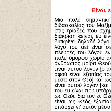
Είναι, ε
Μια πολύ σημαντικ
διδασκαλίας του Μαξί
στις τριάδες που σχημ
διάκριση «είναι, ευ εί
διακρίνει δηλαδή λόγο 
λόγο του αεί είναι σ
πλευρές του λόγου εν
πολύ όμορφο χωρίο ανα
άνθρωπος μοίρα Θεού,
είναι αυτού λόγον [ο 
αφού είναι εξαιτίας τ
μέσα στον Θεό] και ως
είναι αυτού λόγον [και
του ευ είναι που υπάρχ
ως Θεός δια τον εν Θεώ
είναι ως Θεός εξαιτία
υπάρχει γι’ αυτόν μέσα