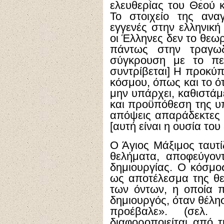
ελευθερίας του Θεού κ
Το στοιχείο της αναγ
εγγενές στην ελληνική
οι Έλληνες δεν το θεω
πάντως στην τραγω
σύγκρουση με το πε
συντρίβεται] Η προκύ
κόσμου, όπως και το ότ
μην υπάρχει, καθιστάμ
και προϋπόθεση της υπ
απόψεις απαράδεκτες γ
[αυτή είναι η ουσία του
Ο Άγιος Μάξιμος ταυτί
θελήματα, αποφεύγοντ
δημιουργίας. Ο κόσμος
ως αποτέλεσμα της θ
των όντων, η οποία π
δημιουργός, όταν θέλησ
προέβαλε». (σελ.
διαφοροποιείται από 