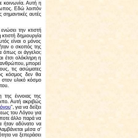
ε κοινωνία. Αυτή η
ρωπος. Εδώ λοιπόν
ς σημαντικές αυτές
ενώσει την κτιστή
 κτιστή δημιουργία
υτός είναι ο μόνος
 ήταν ο σκοπός της
α όπως οι άγγελοι;
ι έτσι ολόκληρη η
υ ανθρώπου, μπορεί
ους, τις ασώματες
κός κόσμος δεν θα
 στον υλικό κόσμο
του.
η της έννοιας της
ρωπο. Αυτή ακριβώς
Λόγου
", για να δείξει
σεως του Λόγου για
ίποτε άλλο παρά να
θα ήταν αδύνατο να
λαμβάνεται μέσα σ'
ότητα να ξεπεράσει