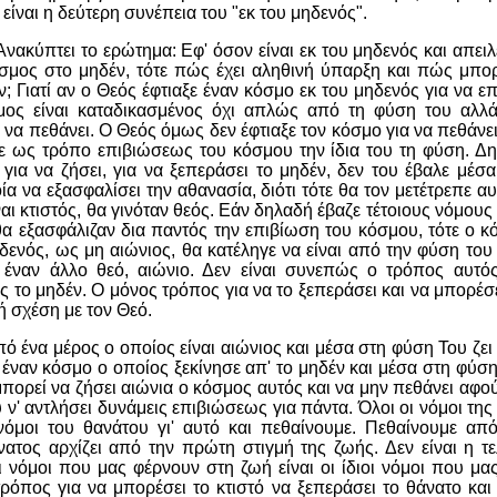
 είναι η δεύτερη συνέπεια του "εκ του μηδενός".
νακύπτει το ερώτημα: Εφ' όσον είναι εκ του μηδενός και απειλ
σμος στο μηδέν, τότε πώς έχει αληθινή ύπαρξη και πώς μπορ
; Γιατί αν ο Θεός έφτιαξε έναν κόσμο εκ του μηδενός για να επ
μος είναι καταδικασμένος όχι απλώς από τη φύση του αλλά
α πεθάνει. Ο Θεός όμως δεν έφτιαξε τον κόσμο για να πεθάνει,
με ως τρόπο επιβιώσεως του κόσμου την ίδια του τη φύση. Δη
 για να ζήσει, για να ξεπεράσει το μηδέν, δεν του έβαλε μέσ
ία να εξασφαλίσει την αθανασία, διότι τότε θα τον μετέτρεπε α
ναι κτιστός, θα γινόταν θεός. Εάν δηλαδή έβαζε τέτοιους νόμου
α εξασφάλιζαν δια παντός την επιβίωση του κόσμου, τότε ο κ
ηδενός, ως μη αιώνιος, θα κατέληγε να είναι από την φύση του
 έναν άλλο θεό, αιώνιο. Δεν είναι συνεπώς ο τρόπος αυτό
 το μηδέν. Ο μόνος τρόπος για να το ξεπεράσει και να μπορέσει
ή σχέση με τον Θεό.
ό ένα μέρος ο οποίος είναι αιώνιος και μέσα στη φύση Του ζει 
 έναν κόσμο ο οποίος ξεκίνησε απ' το μηδέν και μέσα στη φύση
μπορεί να ζήσει αιώνια ο κόσμος αυτός και να μην πεθάνει αφού
 ν' αντλήσει δυνάμεις επιβιώσεως για πάντα. Όλοι οι νόμοι της
νόμοι του θανάτου γι' αυτό και πεθαίνουμε. Πεθαίνουμε α
ατος αρχίζει από την πρώτη στιγμή της ζωής. Δεν είναι η τε
 νόμοι που μας φέρνουν στη ζωή είναι οι ίδιοι νόμοι που μα
ρόπος για να μπορέσει το κτιστό να ξεπεράσει το θάνατο και 