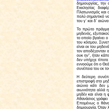
δημιουργίας, την
Εκκλησίας διαφέ
Πλατωνισμός και ο
πολύ σημαντικό να
του γ΄ και δ΄ αιών
Το πρώτο πράγμα π
μηδενός, εξυπακού
το οποίο βγαίνει ο
του κόσμου. Συνεπ
είναι εκ του μηδεν
τον αποδέχονταν ο
ουκ ην", ήταν κάπ
δεν υπήρχε τίποτε
εννοούμε ότι ο Θε
συνέπεια του εκ το
Η δεύτερη
συνέπε
επιστροφή στο μηδέ
αιώνιο κάτι δεν 
αιωνιότητα αλλά 
μηδέν και είναι η
Αθανάσιος γράφει 
Επομένως ο θάνατ
δημιουργία. Όταν 