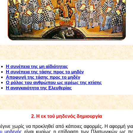
Η συνέπεια της μη αϊδιότητας
Η συνέπεια της τάσης προς το μηδέν
Αποφυγή της τάσης προς το μηδέν
Ο ρόλος του ανθρώπου ως ιερέως της κτίσης
Η αναγκαιότητα της Ελευθερίας
2. Η εκ τού μηδενός δημιουργία
έγινε χωρίς να προκληθεί από κάποιες αφορμές. Η αφορμή για
ου μηδενός
είναι κυρίως η επίδραση των Πλατωνικών ως πρ