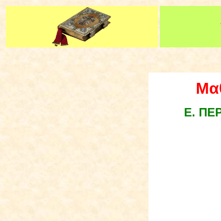
Μα
E
.
ΠΕΡ