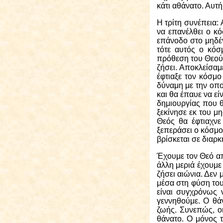
κάτι αθάνατο. Αυτή
Η τρίτη
συνέπεια: Α
να επανέλθει ο κό
επάνοδο στο μηδέν
τότε αυτός ο κόσ
πρόθεση του Θεού ν
ζήσει. Αποκλείσα
έφτιαξε τον κόσμο
δύναμη με την οπο
και θα έπαυε να εί
δημιουργίας που θ
ξεκίνησε εκ του μ
Θεός θα έφτιαχνε
ξεπεράσει ο κόσμος
βρίσκεται σε διαρκ
Έχουμε τον Θεό απ
άλλη μεριά έχουμε
ζήσει αιώνια. Δεν 
μέσα στη φύση του
είναι συγχρόνως 
γεννηθούμε. Ο θάν
ζωής. Συνεπώς, οι
θάνατο. Ο μόνος τ