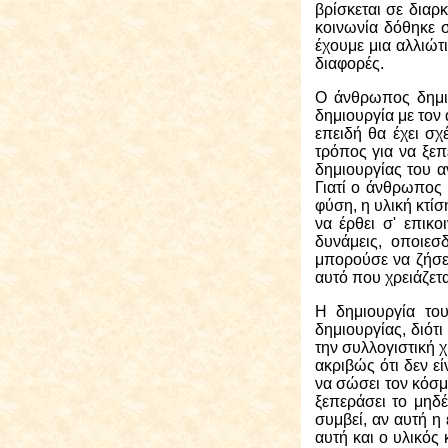
βρίσκεται σε διαρ
κοινωνία δόθηκε 
έχουμε μια αλλιώτ
διαφορές.
Ο άνθρωπος
δημι
δημιουργία με τον
επειδή θα έχει σχ
τρόπος για να ξεπ
δημιουργίας του α
Γιατί ο άνθρωπος
φύση, η υλική κτί
να έρθει σ' επικ
δυνάμεις, οποιεσ
μπορούσε να ζήσε
αυτό που χρειάζετα
Η δημιουργία του
δημιουργίας, διότ
την συλλογιστική 
ακριβώς ότι δεν ε
να σώσει τον κόσμ
ξεπεράσει το μηδέ
συμβεί, αν αυτή η
αυτή και ο υλικός