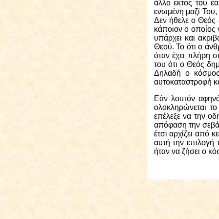
άλλο εκτός του ε
ενωμένη μαζί Του,
Δεν ήθελε ο Θεός
κάποιον ο οποίος 
υπάρχει και ακριβ
Θεού. Το ότι ο άνθ
όταν έχει πλήρη συ
του ότι ο Θεός δη
Δηλαδή ο κόσμος 
αυτοκαταστροφή κα
Εάν λοιπόν αφηνό
ολοκληρώνεται το
επέλεξε να την οδ
απόφαση την σεβάσ
έτσι αρχίζει από κ
αυτή την επιλογή 
ήταν να ζήσει ο κό