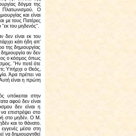
ουργίας δόγμα της
υ Πλατωνισμού. Ο
ιουργίας και είναι
αι με τους Πατέρες
 "εκ του μηδενός".
ν δεν είναι εκ του
άρχει κάτι ήδη απ'
προ της δημιουργίας
 δημιουργία αν δεν
ώνιος ο κόσμος όπως
σμος. "Ην ποτέ ότε
τι; Υπήρχε ο Θεός,
γία. Άρα πρέπει να
Αυτή είναι η πρώτη
ς υπόκειται στην
τατα αφού δεν είναι
όσμου δεν είναι η
να επιστρέψει στο
φή στο μηδέν. Ο Μ.
μηδέν και το θάνατο.
 εγγενές μέσα στη
εί να δημιουργηθεί