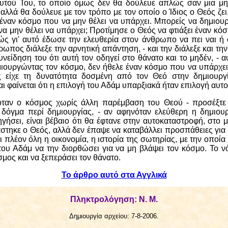
αυτού Του, το οποίο όμως δεν θα δούλευε απλώς σαν μια μ
 αλλά θα δούλευε με τον τρόπο με τον οποίο ο Ίδιος ο Θεός ζει
 έναν κόσμο που να μην θέλει να υπάρχει. Μπορείς να δημιου
να μην θέλει να υπάρχει; Προτίμησε ο Θεός να φτιάξει έναν κόσ
ώς γι' αυτό έδωσε την ελευθερία στον άνθρωπο να πει ναι ή 
ρωπος διάλεξε την αρνητική απάντηση, - και την διάλεξε και την
νείδηση του ότι αυτή τον οδηγεί στο θάνατο και το μηδέν, - αυ
μιουργώντας τον κόσμο, δεν ήθελε έναν κόσμο που να υπάρχει 
είχε τη δυνατότητα δοσμένη από τον Θεό στην δημιουργί
ι φαίνεται ότι η επιλογή του Αδάμ υπαρξιακά ήταν επιλογή αυτ
ταν ο κόσμος χωρίς άλλη παρέμβαση του Θεού - προσέξτε 
 δόγμα περί δημιουργίας, - αν αφηνόταν ελεύθερη η δημιο
ηγήσει, είναι βέβαιο ότι θα έφτανε στην αυτοκαταστροφή, στο μ
τηκε ο Θεός, αλλά δεν έπαψε να καταβάλλει προσπάθειες για 
ει πλέον όλη η οικονομία, η ιστορία της σωτηρίας, με την οπο
του Αδάμ να την διορθώσει για να μη βλάψει τον κόσμο. Το 
σμος και να ξεπεράσει τον θάνατο.
Το άρθρο αυτό στα Αγγλικά
Πληκτρολόγηση: Ν. Μ.
Δημιουργία αρχείου: 7-8-2006.