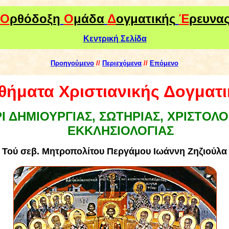
Ο
ρθόδοξη
Ο
μάδα
Δ
ογματικής
Έ
ρευνα
Κεντρική Σελίδα
Προηγούμενο
//
Περιεχόμενα
//
Επόμενο
θήματα Χριστιανικής Δογματι
Ι ΔΗΜΙΟΥΡΓΙΑΣ, ΣΩΤΗΡΙΑΣ, ΧΡΙΣΤΟΛΟ
ΕΚΚΛΗΣΙΟΛΟΓΙΑΣ
Τού
σεβ. Μητροπολίτου Περγάμου Ιωάννη Ζηζιούλα