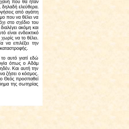
ηχανή που θα ήταν
, δηλαδή ελεύθερα.
ργήσεις από αγάπη
μο που να θέλει να
όχι στο σχέδιο του
 διαλέγει ακόμη και
τό είναι ενδεικτικό
χωρίς να το θέλει.
α να επιλέξει την
οκαταστροφής.
το αυτό γιατί εδώ
υργία όπως ο Αδάμ
ηδέν. Και αυτή την
να ζήσει ο κόσμος.
ία ο Θεός προσπαθεί
νόημα της σωτηρίας