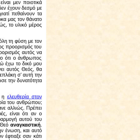
ίναι μεν ποιοτικά
δεν έχουν δεσμό με
γιατί πεθαίνουν τα
ρκα μας τον θάνατο
ώς, το υλικό μέρος
όλη τη φύση με τον
λος προορισμός του
οορισμός αυτός να
το ότι ο άνθρωπος
γώ έχω το δικό μου
νει αυτός Θεός, θα
νεπλάκη σ' αυτή την
δωσε την δυνατότητα
ι η
ελευθερία στον
ερία του ανθρώπου;
ανε αλλιώς. Πρέπει
ς, είναι ότι αν ο
φαρμογή αυτού του
ν Θεό
αναγκαστική
.
ν ένωση, και αυτό
ν έφτιαξε σαν κάτι