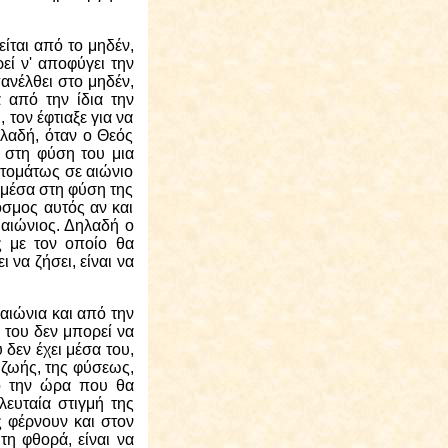
είται από το μηδέν,
εί ν' αποφύγει την
ανέλθει στο μηδέν,
 από την ίδια την
 τον έφτιαξε για να
λαδή, όταν ο Θεός
α στη φύση του μια
υτομάτως σε αιώνιο
ς μέσα στη φύση της
όσμος αυτός αν και
 αιώνιος. Δηλαδή ο
ς με τον οποίο θα
 να ζήσει, είναι να
αιώνια και από την
 του δεν μπορεί να
 δεν έχει μέσα του,
 ζωής, της φύσεως,
πό την ώρα που θα
λευταία στιγμή της
ς φέρνουν και στον
τη φθορά, είναι να