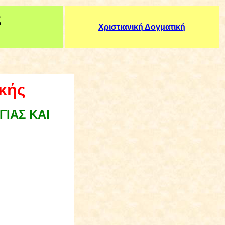
ς
Χριστιανική Δογματική
κής
ΓΙΑΣ ΚΑΙ