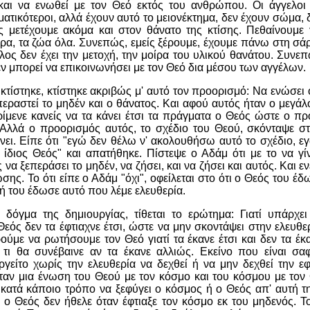
και να ενωθεί με τον Θεό εκτός του ανθρώπου. Οι άγγελοι ε
ματικότεροι, αλλά έχουν αυτό το μειονέκτημα, δεν έχουν σώμα, 
ς μετέχουμε ακόμα και στον θάνατο της κτίσης. Πεθαίνουμε 
δρα, τα ζώα όλα. Συνεπώς, εμείς ξέρουμε, έχουμε πάνω στη σά
ελος δεν έχει την μετοχή, την μοίρα του υλικού θανάτου. Συνεπ
εν μπορεί να επικοινωνήσει με τον Θεό δια μέσου των αγγέλων.
τίστηκε, κτίστηκε ακριβώς μ' αυτό τον προορισμό: Να ενώσει 
επεραστεί το μηδέν και ο θάνατος. Και αφού αυτός ήταν ο μεγά
ίμενε κανείς να τα κάνει έτσι τα πράγματα ο Θεός ώστε ο πρ
 Αλλά ο προορισμός αυτός, το σχέδιο του Θεού, σκόνταψε σ
νει. Είπε ότι "εγώ δεν θέλω ν' ακολουθήσω αυτό το σχέδιο, ε
 ίδιος Θεός" και απατήθηκε. Πίστεψε ο Αδάμ ότι με το να γί
να ξεπεράσει το μηδέν, να ζήσει, και να ζήσει και αυτός. Και ε
σης. Το ότι είπε ο Αδάμ "όχι", οφείλεται στο ότι ο Θεός του έ
δή του έδωσε αυτό που λέμε ελευθερία.
δόγμα της δημιουργίας, τίθεται το ερώτημα: Γιατί υπάρχε
ο Θεός δεν τα έφτιαχνε έτσι, ώστε να μην σκοντάψει στην ελευθ
ύμε να ρωτήσουμε τον Θεό γιατί τα έκανε έτσι και δεν τα έκ
τι θα συνέβαινε αν τα έκανε αλλιώς. Εκείνο που είναι σαφέ
γείτο χωρίς την ελευθερία να δεχθεί ή να μην δεχθεί την ε
ήταν μια ένωση του Θεού με τον κόσμο και του κόσμου με το
κατά κάποιο τρόπο να ξεφύγει ο κόσμος ή ο Θεός απ' αυτή τη
 ο Θεός δεν ήθελε όταν έφτιαξε τον κόσμο εκ του μηδενός. Το