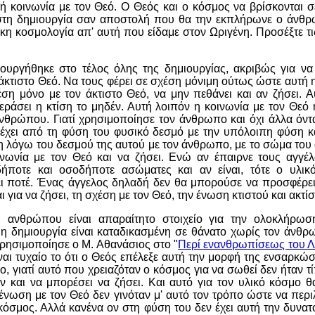
κή κοινωνία με τον Θεό. Ο Θεός και ο κόσμος να βρίσκονται σ
στη δημιουργία σαν αποστολή που θα την εκπλήρωνε ο άνθ
ικη κοσμολογία απ' αυτή που είδαμε στον Ωριγένη. Προσέξτε τι
ουργήθηκε στο τέλος όλης της δημιουργίας, ακριβώς για να 
 άκτιστο Θεό. Να τους φέρει σε σχέση μόνιμη ούτως ώστε αυτή η
έση μόνο με τον άκτιστο Θεό, να μην πεθάνει και αν ζήσει. Α
εράσει η κτίση το μηδέν. Αυτή λοιπόν η κοινωνία με τον Θεό
νθρώπου. Γιατί χρησιμοποίησε τον άνθρωπο και όχι άλλα όντ
 έχει από τη φύση του φυσικό δεσμό με την υπόλοιπη φύση κα
ση λόγω του δεσμού της αυτού με τον άνθρωπο, με το σώμα το
οινωνία με τον Θεό και να ζήσει. Ενώ αν έπαιρνε τους αγγέλ
δήποτε και οσοδήποτε ασώματες και αν είναι, τότε ο υλι
ι ποτέ. Ένας άγγελος δηλαδή δεν θα μπορούσε να προσφέρει
ι για να ζήσει, τη σχέση με τον Θεό, την ένωση κτιστού και ακτίσ
 ανθρώπου είναι απαραίτητο στοιχείο για την ολοκλήρωσ
ι η δημιουργία είναι καταδικασμένη σε θάνατο χωρίς τον άνθ
χρησιμοποίησε ο Μ. Αθανάσιος στο "
Περί ενανθρωπίσεως του 
ίναι τυχαίο το ότι ο Θεός επέλεξε αυτή την μορφή της ενσαρκώ
ο, γιατί αυτό που χρειαζόταν ο κόσμος για να σωθεί δεν ήταν τ
ν και να μπορέσει να ζήσει. Και αυτό για τον υλικό κόσμο 
 ένωση με τον Θεό δεν γινόταν μ' αυτό τον τρόπο ώστε να περι
 κόσμος. Αλλά κανένα ον στη φύση του δεν έχει αυτή την δυνατ