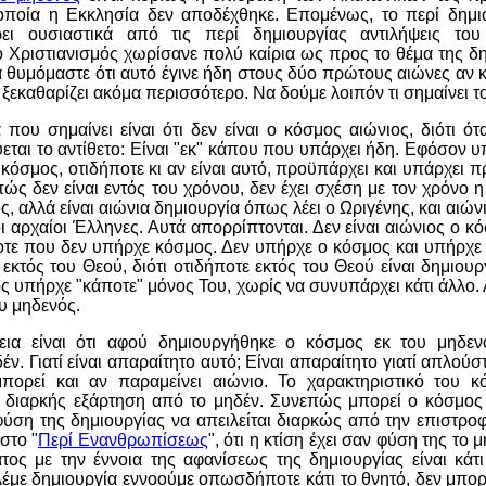
 οποία η Εκκλησία δεν αποδέχθηκε. Επομένως, το περί δημι
ρει ουσιαστικά από τις περί δημιουργίας αντιλήψεις το
 Χριστιανισμός χωρίσανε πολύ καίρια ως προς το θέμα της δημ
 θυμόμαστε ότι αυτό έγινε ήδη στους δύο πρώτους αιώνες αν κ
α ξεκαθαρίζει ακόμα περισσότερο. Να δούμε λοιπόν τι σημαίνει το
ου σημαίνει είναι ότι δεν είναι ο κόσμος αιώνιος, διότι ότα
εται το αντίθετο: Είναι "εκ" κάπου που υπάρχει ήδη. Εφόσον υπ
 κόσμος, οτιδήποτε κι αν είναι αυτό, προϋπάρχει και υπάρχει 
ώς δεν είναι εντός του χρόνου, δεν έχει σχέση με τον χρόνο η
ός, αλλά είναι αιώνια δημιουργία όπως λέει ο Ωριγένης, και αι
ι αρχαίοι Έλληνες. Αυτά απορρίπτονται. Δεν είναι αιώνιος ο κό
οτε που δεν υπήρχε κόσμος. Δεν υπήρχε ο κόσμος και υπήρχε 
 εκτός του Θεού, διότι οτιδήποτε εκτός του Θεού είναι δημιουρ
ός υπήρχε "κάποτε" μόνος Του, χωρίς να συνυπάρχει κάτι άλλο. 
υ μηδενός.
ια είναι ότι αφού δημιουργήθηκε ο κόσμος εκ του μηδενό
ν. Γιατί είναι απαραίτητο αυτό; Είναι απαραίτητο γιατί απλούσ
μπορεί και αν παραμείνει αιώνιο. Το χαρακτηριστικό του κ
η διαρκής εξάρτηση από το μηδέν. Συνεπώς μπορεί ο κόσμος 
 φύση της δημιουργίας να απειλείται διαρκώς από την επιστρο
στο "
Περί Ενανθρωπίσεως
", ότι η κτίση έχει σαν φύση της το 
ος με την έννοια της αφανίσεως της δημιουργίας είναι κάτι
λέμε δημιουργία εννοούμε οπωσδήποτε κάτι το θνητό, δεν μπορ