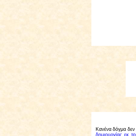
Κανένα
δόγμα δεν 
δημιουργίας εκ τ