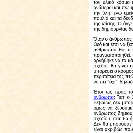
τον υλικό κόσμο 
ανώτεροι και πνευ
την ύλη, ενώ εμεί
πουλιά και τα δέν
της κτίσης. Ο άγγ
της δημιουργίας δ
Όταν ο άνθρωπος κ
Θεό και έτσι να ξ
ανθρώπου, θα περ
πραγματοποιηθεί.
αρνήθηκε να το κά
σχέδιο, θα γίνω ο
μπορέσει ο κόσμος 
περιπέτεια της πτώ
να πει "όχι", δηλα
Έτσι ως
προς το 
άνθρωπο
; Γιατί 
Βεβαίως δεν μπορο
όμως να ξέρουμε 
άνθρωπος δημιουρ
σχεδίου, τότε θα 
Δεν θα μπορούσε 
είναι ακριβώς που