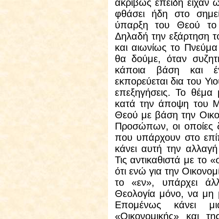
ακριβώς επειδή είχαν ω
φθάσει ήδη στο σημε
ύπαρξη του Θεού τ
Δηλαδή την εξάρτηση τ
και αιωνίως το Πνεύμα 
θα δούμε, όταν συζη
κάποια βάση και έγ
εκπορεύεται δια του Υι
επεξηγήσεις. Το θέμα 
κατά την άποψη του Μ
Θεού με βάση την Οικο
Προσώπων, οι οποίες δε
που υπάρχουν στο επίπ
κάνει αυτή την αλλαγ
Τις αντικαθιστά με το «
ότι ενώ για την Οικονο
το «εν», υπάρχει άλ
Θεολογία μόνο, να μη μ
Επομένως κάνει μ
«Οικονομικής» και τη