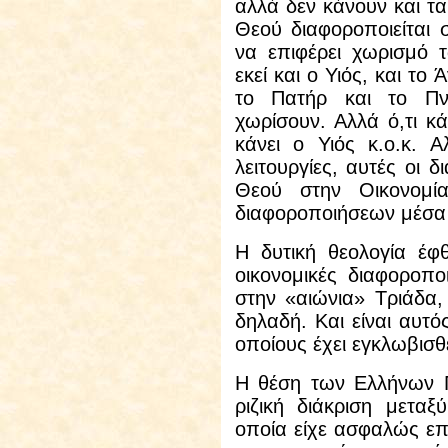
αλλά δεν κάνουν και τα 
Θεού διαφοροποιείται 
να επιφέρει χωρισμό
εκεί και ο Υιός, και το
το Πατήρ και το Π
χωρίσουν. Αλλά ό,τι κά
κάνει ο Υιός κ.ο.κ. Α
λειτουργίες, αυτές οι 
Θεού στην Οικονομία
διαφοροποιήσεων μέσα 
Η δυτική θεολογία έφ
οικονομικές διαφοροπο
στην «αιώνια» Τριάδα,
δηλαδή. Και είναι αυτό
οποίους έχει εγκλωβισθ
Η θέση
των Ελλήνων 
ριζική διάκριση μεταξ
οποία είχε ασφαλώς επι