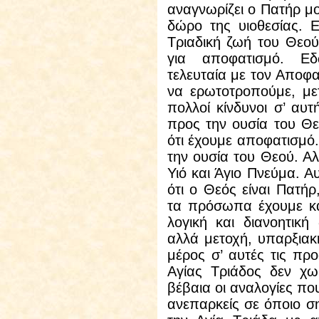
αναγνωρίζει ο Πατήρ μο
δώρο της υιοθεσίας. 
Τριαδική ζωή του Θεο
για αποφατισμό. Εδ
τελευταία με τον Αποφα
να ερωτοτροπούμε, μ
πολλοί κίνδυνοι σ’ αυ
προς την ουσία του Θε
ότι έχουμε αποφατισμό.
την ουσία του Θεού. Α
Υιό και Άγιο Πνεύμα. Α
ότι ο Θεός είναι Πατήρ
τα πρόσωπα έχουμε κα
λογική και διανοητική 
αλλά μετοχή, υπαρξιακ
μέρος σ’ αυτές τις πρ
Αγίας Τριάδος δεν χω
βέβαια οι αναλογίες πο
ανεπαρκείς σε όποιο σ