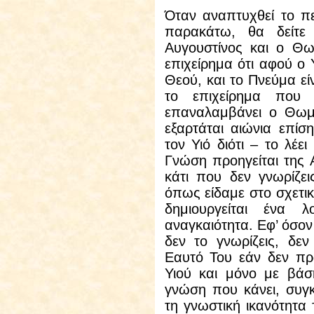
Όταν
αναπτυχθεί το π
παρακάτω, θα δείτε 
Αυγουστίνος και ο Θ
επιχείρημα ότι αφού ο 
Θεού, και το Πνεύμα εί
το επιχείρημα που 
επαναλαμβάνει ο Θωμ
εξαρτάται αιώνια επί
τον Υιό διότι – το λέε
Γνώση προηγείται της
κάτι που δεν γνωρίζει
όπως είδαμε στο σχετι
δημιουργείται ένα λ
αναγκαιότητα. Εφ’ όσον
δεν το γνωρίζεις, δε
Εαυτό Του εάν δεν πρ
Υιού και μόνο με βάσ
γνώση που κάνει, συγκ
τη γνωστική ικανότητα