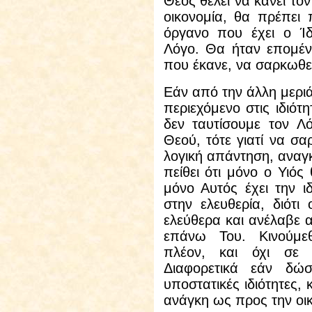
Θεός θέλει να κάνει το
οικονομία, θα πρέπει 
όργανο που έχει ο Ίδ
Λόγο. Θα ήταν επομέν
που έκανε, να σαρκωθεί
Εάν από την άλλη μερι
περιεχόμενο στις ιδιό
δεν ταυτίσουμε τον Λ
Θεού, τότε γιατί να σα
λογική απάντηση, αναγκ
πείθει ότι μόνο ο Υιός
μόνο Αυτός έχει την ι
στην ελευθερία, διότι
ελεύθερα και ανέλαβε α
επάνω Του. Κινούμε
πλέον, και όχι σε 
Διαφορετικά εάν δώσ
υποστατικές ιδιότητες,
ανάγκη ως προς την οικ