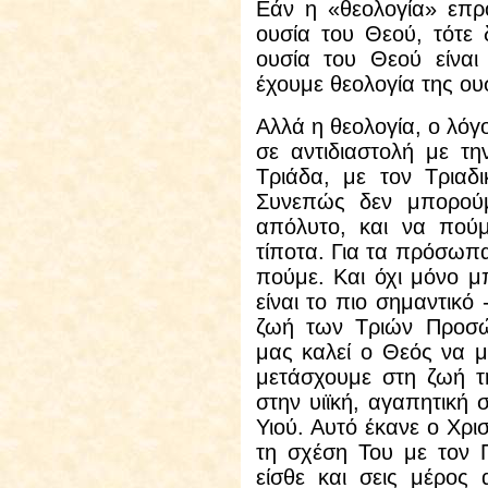
Εάν η «θεολογία» επρό
ουσία του Θεού, τότε 
ουσία του Θεού είναι
έχουμε θεολογία της ου
Αλλά η θεολογία, ο λόγ
σε αντιδιαστολή με τη
Τριάδα, με τον Τριαδ
Συνεπώς δεν μπορούμ
απόλυτο, και να πού
τίποτα. Για τα πρόσωπ
πούμε. Και όχι μόνο 
είναι το πιο σημαντικό
ζωή των Τριών Προσώ
μας καλεί ο Θεός να μ
μετάσχουμε στη ζωή τ
στην υιϊκή, αγαπητική 
Υιού. Αυτό έκανε ο Χρι
τη σχέση Του με τον 
είσθε και σεις μέρος