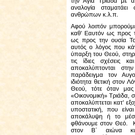
την Αγία Τριάδα με α
αναλογία σταματάει
ανθρώπων κ.λ.π.
Αφού
λοιπόν μπορούμε
καθ’ Εαυτόν ως προς τ
ως προς την ουσία Το
αυτός ο λόγος που κά
ύπαρξη του Θεού, στηρ
τις ίδιες σχέσεις κα
αποκαλύπτονται στη
παράδειγμα τον Αυγου
ιδιότητα θετική στον Λό
Θεού, τότε όταν μας
«Οικονομική» Τριάδα, σ
αποκαλύπτεται κατ’ εξο
υποστατική, που είνα
αποκάλυψη ή το μέσ
φθάνουμε στον Θεό. Κ
στον Β΄ αιώνα κ