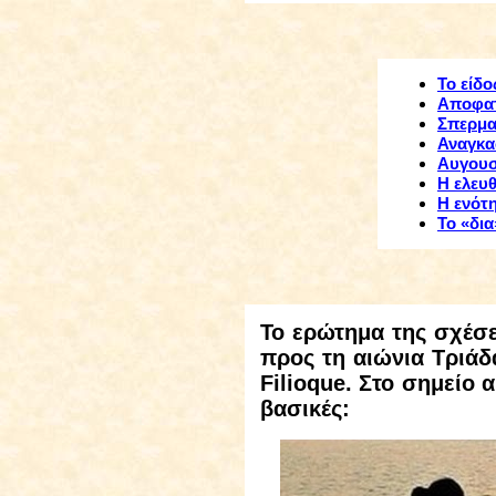
Το είδο
Αποφα
Σπερμα
Αναγκα
Αυγουσ
Η ελευθ
Η ενότη
Το «δια
Το
ερώτημα της σχέσε
προς τη αιώνια Τριάδ
Filioque
. Στο σημείο 
βασικές: