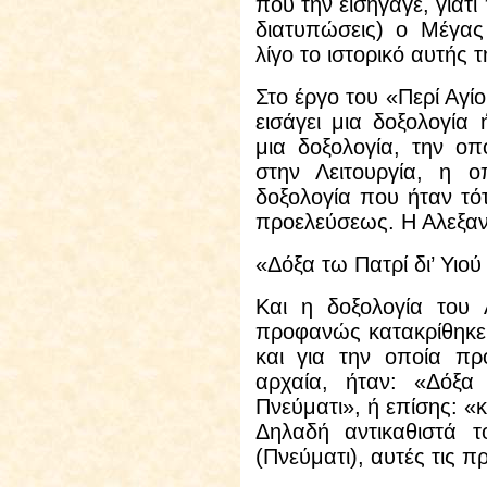
που την εισήγαγε, γιατ
διατυπώσεις) ο Μέγας
λίγο το ιστορικό αυτής
Στο έργο του «Περί Αγί
εισάγει μια δοξολογία
μια δοξολογία, την οπ
στην Λειτουργία, η ο
δοξολογία που ήταν τό
προελεύσεως. Η Αλεξανδ
«Δόξα τω Πατρί δι’ Υιού
Και η δοξολογία του 
προφανώς κατακρίθηκε
και για την οποία πρ
αρχαία, ήταν: «Δόξ
Πνεύματι», ή επίσης: «
Δηλαδή αντικαθιστά τ
(Πνεύματι), αυτές τις π