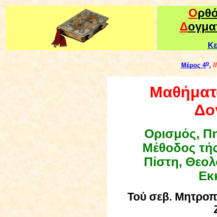
Ο
ρθ
Δ
ογμα
Κε
ο
Μέρος 4
.
/
Μαθήματα
Δο
Ορισμός, Πη
Μέθοδος τή
Πίστη, Θεολ
Εκ
Τού
σεβ. Μητροπ