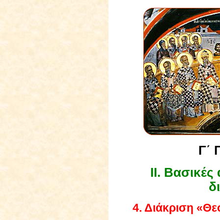
Γ΄ 
I
Ι. Βασικές
δ
4. Διάκριση «Θε