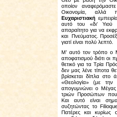
Θεό με βάση την Οικ
οποίον αναφερόμαστ
Οικονομία, αλλά 
Ευχαριστιακή
εμπειρί
αυτό του «δι’ Υιού 
απαραίτητο για να εκφρ
και Πνεύματος. Προσέξ
γιατί είναι πολύ λεπτό.
Μ’ αυτό τον τρόπο ο Μ
αποφατισμού διότι οι π
θετικό για τα Τρία Πρ
δεν μας λένε τίποτα θε
βρίσκεται δίπλα στο 
«Θεολογία» (με την 
απογυμνώνει ο Μέγας 
τριών Προσώπων που 
Και αυτό είναι σημ
συζητώντας το
Filioq
Πατέρες και κυρίως ο