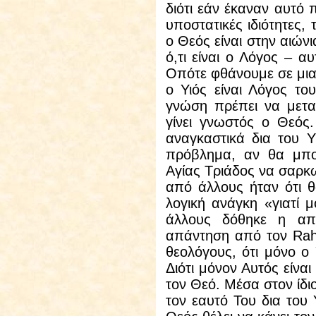
διότι εάν έκαναν αυτό 
υποστατικές ιδιότητες, 
ο Θεός είναι στην αιών
ό,τι είναι ο Λόγος – α
Οπότε φθάνουμε σε μια 
ο Υιός είναι Λόγος τ
γνώση πρέπει να μεταδ
γίνει γνωστός ο Θεός
αναγκαστικά δια του Υ
πρόβλημα, αν θα μπ
Αγίας Τριάδος να σαρκ
από άλλους ήταν ότι 
λογική ανάγκη «γιατί 
άλλους δόθηκε η απά
απάντηση από τον
Rah
θεολόγους, ότι μόνο ο
Διότι μόνον Αυτός είνα
τον Θεό. Μέσα στον ίδι
τον εαυτό Του δια του