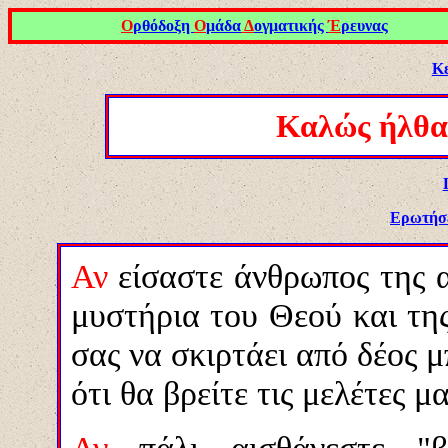
Ο
ρθόδοξη
Ο
μάδα
Δ
ογματικής
Έ
ρευνας
Κε
Καλώς ήλθατ
Ερωτήσε
Αν
είσαστε άνθρωπος της 
μυστήρια του Θεού και τη
σας να σκιρτάει από δέος 
ότι θα βρείτε τις μελέτες μ