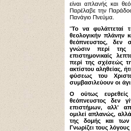
είναι απλανής και θεό
Παρέλαβε την Παράδο
Πανάγιο Πνεύμα.
"
Το να φυλάττεταί 
θεολογικήν πλάνην κα
θεόπνευστος, δεν 
γνώσιν περί της 
επιστημονικαίς λεπτ
περί της σχέσεώς τη
ακτίστου αληθείας, ήτ
φύσεως του Χριστ
συμβασιλεύουν οι άγι
Ο ούτως ευρεθείς
θεόπνευστος δεν γ
επιστήμων, αλλ' α
ομιλεί απλανώς, αλλά
της δομής και των
Γνωρίζει τους λόγους 