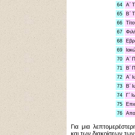
64
Α΄ 
65
Β΄ 
66
Τίτο
67
Φιλ
68
Εβρ
69
Ιακ
70
Α΄ 
71
Β΄ 
72
Α΄ 
73
Β΄ 
74
Γ΄ 
75
Επι
76
Απο
Για μια λεπτομερέστε
και των διακρίσεων των