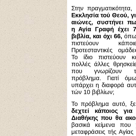
Στην πραγματικότητα,
Εκκλησία τού Θεού, γ
αιώνες, συστήνει π
η Αγία Γραφή έχει 
βιβλία, και όχι 66,
όπω
πιστεύουν κάποιε
Προτεσταντικές ομάδε
Το ίδιο πιστεύουν κ
πολλές άλλες θρησκεί
που γνωρίζουν τ
πρόβλημα. Γιατί όμ
υπάρχει η διαφορά αυ
τών 10 βιβλίων;
Το πρόβλημα αυτό, ξε
δεχτεί κάποιος γι
Διαθήκης που θα ακο
βασικά κείμενα που χ
μεταφράσεις τής Αγίας