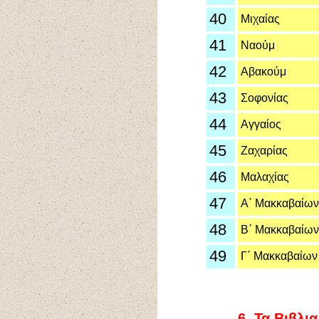
40
Μιχαίας
41
Ναούμ
42
Αβακούμ
43
Σοφονίας
44
Αγγαίος
45
Ζαχαρίας
46
Μαλαχίας
47
Α΄ Μακκαβαίων
48
Β΄ Μακκαβαίων
49
Γ΄ Μακκαβαίων
6.
Τα Βιβλια