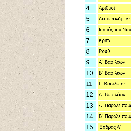
4
Αριθμοί
5
Δευτερονόμιον
6
Ιησούς τού Να
7
Κριταί
8
Ρουθ
9
Α΄ Βασιλέων
10
Β΄ Βασιλέων
11
Γ΄ Βασιλέων
12
Δ΄ Βασιλέων
13
Α΄ Παραλειπομ
14
Β΄ Παραλειπομ
15
Έσδρας Α΄