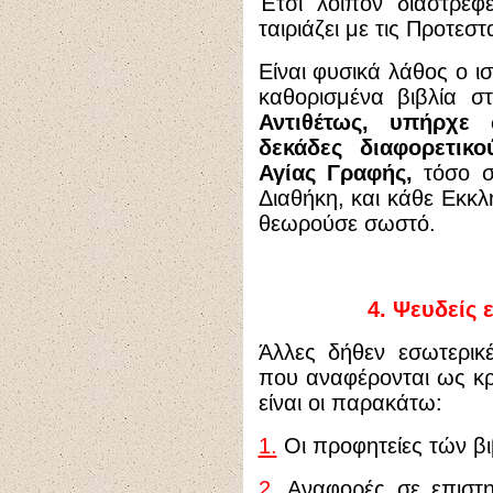
Έτσι λοιπόν διαστρέφ
ταιριάζει με τις Προτεστ
Είναι φυσικά λάθος ο ι
καθορισμένα βιβλία σ
Αντιθέτως, υπήρχε
δεκάδες διαφορετικ
Αγίας Γραφής,
τόσο σ
Διαθήκη, και κάθε Εκκλ
θεωρούσε σωστό.
4.
Ψευδείς 
Άλλες δήθεν εσωτερικ
που αναφέρονται ως κρι
είναι οι παρακάτω:
1.
Οι προφητείες τών βι
2.
Αναφορές σε επιστη