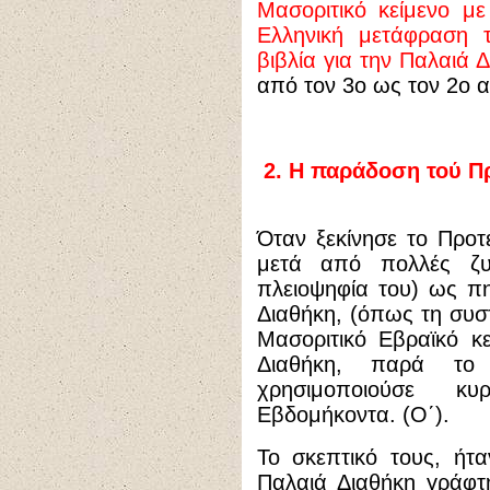
Μασοριτικό κείμενο με
Ελληνική μετάφραση 
βιβλία για την Παλαιά Δ
από τον 3ο ως τον 2ο α
2.
Η παράδοση τού Πρ
Όταν ξεκίνησε το Προτ
μετά από πολλές ζυμ
πλειοψηφία του) ως π
Διαθήκη, (όπως τη συστ
Μασοριτικό Εβραϊκό κ
Διαθήκη, παρά το
χρησιμοποιούσε 
Εβδομήκοντα. (Ο΄).
Το σκεπτικό τους, ήτ
Παλαιά Διαθήκη γράφτ