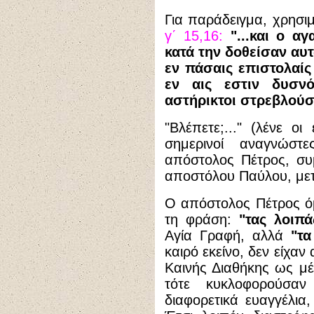
Για παράδειγμα, χρησι
γ΄ 15,16:
"...και ο 
κατά την δοθείσαν αυ
εν πάσαις επιστολαίς
εν αις εστιν δυσνό
αστήρικτοι στρεβλούσι
"Βλέπετε;..." (λένε οι
σημερινοί αναγνώστε
απόστολος Πέτρος, συμ
αποστόλου Παύλου, μετ
Ο απόστολος Πέτρος 
τη φράση:
"τας λοιπ
Αγία Γραφή, αλλά
"τα
καιρό εκείνο, δεν είχαν
Καινής Διαθήκης ως μέ
τότε κυκλοφορούσα
διαφορετικά ευαγγέλια