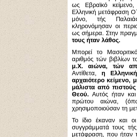
ως Εβραϊκό κείμενο,
Ελληνική μετάφραση Ο΄ 
μόνο, τής Παλαι
κληρονόμησαν οι περι
ως σήμερα. Στην πραγ
τους ήταν λάθος.
Μπορεί το Μασοριτικ
αριθμός τών βιβλίων 
μ.Χ. αιώνα, τών α
Αντίθετα,
η Ελληνικ
αρχαιότερο κείμενο, 
μάλιστα από πιστούς 
Θεού.
Αυτός ήταν και 
πρώτου αιώνα, (όπ
χρησιμοποιούσαν τη με
Το ίδιο έκαναν και ο
συγγράμματά τους τής
μετάφραση, που ήταν τ