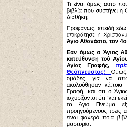
Τι είναι όμως αυτό πο
βιβλία που συστήνει η 
Διαθήκη;
Προφανώς, επειδή εδώ
επικράτησε η Χριστιαν
Άγιο Αθανάσιο, τον 4ο
Εάν όμως ο Άγιος Α
κατεύθυνση τού Αγίου
Αγίας Γραφής,
πρέ
Θεόπνευστος!
Όμως,
ομάδες, για να απ
ακολούθησαν κάποια 
Γραφή, και ότι ο Άγιο
ισχυρίζονται ότι "και ε
το Άγιο Πνεύμα εί
προηγούμενους τρείς α
είναι φανερό ποια βιβ
μαρτυρία.