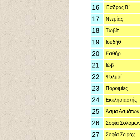
16
Έσδρας Β΄
17
Νεεμίας
18
Τωβίτ
19
Ιουδήθ
20
Εσθήρ
21
Ιώβ
22
Ψαλμοί
23
Παροιμίες
24
Εκκλησιαστής
25
Άσμα Ασμάτων
26
Σοφία Σολομών
27
Σοφία Σειράχ