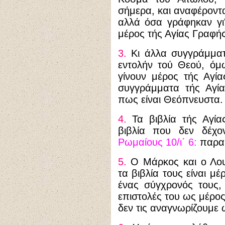
σήμερα, και αναφέροντα
αλλά όσα γράφηκαν γι' 
μέρος τής Αγίας Γραφής
3.
Κι άλλα συγγράμματ
εντολήν τού Θεού, όμ
γίνουν μέρος τής Αγί
συγγράμματα τής Αγί
πως είναι Θεόπνευστα.
4.
Τα βιβλία τής Αγία
βιβλία που δεν δέχον
Ρωμαίους 10/ι΄ 6:
παραθ
5.
Ο Μάρκος και ο Λου
τα βιβλία τους είναι μ
ένας σύγχρονός τους,
επιστολές του ως μέρο
δεν τις αναγνωρίζουμε ω