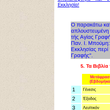
Εκκλησία!
Ο παρακάτω κατ
απλουστευμένη 
τής Αγίας Γραφή
Παν. Ι. Μπούμη:
Εκκλησίας περί 
Γραφής".
5.
Τα Βιβλία
Μετάφρασ
(Εβδομήκο
1
Γένεσις
2
Έξοδος
3
Λευϊτικόν