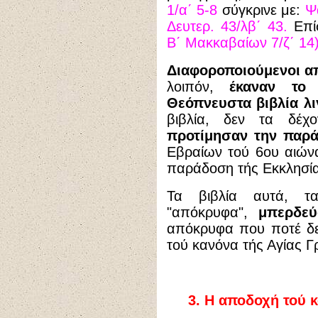
1/α΄ 5-8
σύγκρινε με:
Ψα
Δευτερ. 43/λβ΄ 43.
Επί
Β΄ Μακκαβαίων 7/ζ΄ 14)
Διαφοροποιούμενοι απ
λοιπόν,
έκαναν το 
Θεόπνευστα βιβλία λ
βιβλία, δεν τα δέχ
προτίμησαν την παρ
Εβραίων τού 6ου αιών
παράδοση τής Εκκλησία
Τα βιβλία αυτά, 
"απόκρυφα",
μπερδεύ
απόκρυφα που ποτέ δε
τού κανόνα τής Αγίας Γ
3.
Η αποδοχή τού κ