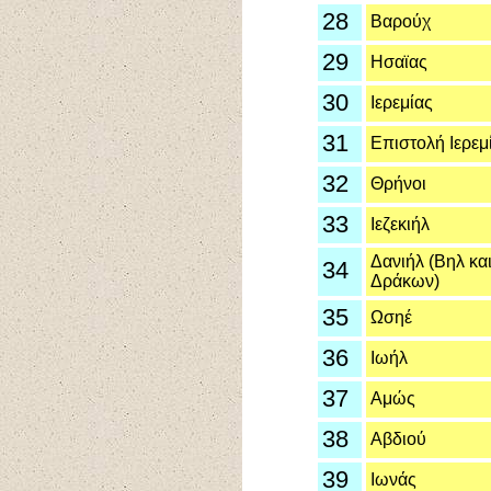
28
Βαρούχ
29
Ησαϊας
30
Ιερεμίας
31
Επιστολή Ιερεμ
32
Θρήνοι
33
Ιεζεκιήλ
Δανιήλ (Βηλ κα
34
Δράκων)
35
Ωσηέ
36
Ιωήλ
37
Αμώς
38
Αβδιού
39
Ιωνάς