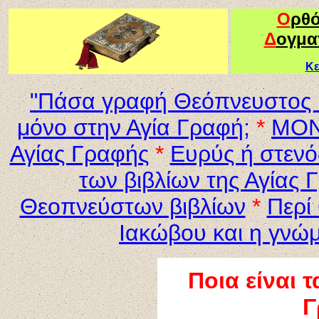
Ο
ρθ
Δ
ογμα
Κε
"Πάσα γραφή Θεόπνευστος κ
μόνο στην Αγία Γραφή;
*
ΜΟΝ
Αγίας Γραφής
*
Ευρύς ή στενό
των βιβλίων της Αγίας 
Θεοπνεύστων βιβλίων
*
Περί
Ιακώβου και η γνώμ
Ποι
α
είναι τ
Γ