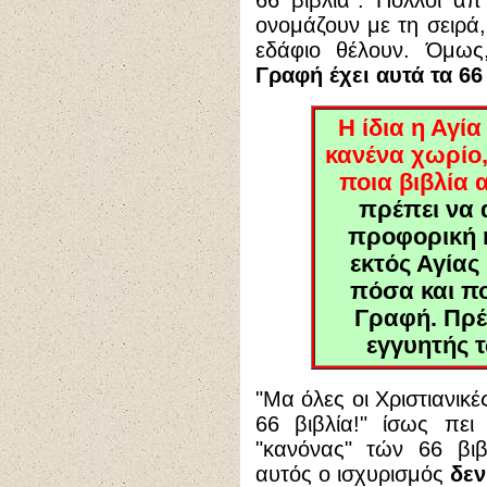
66 βιβλία". Πολλοί απ
ονομάζουν με τη σειρά,
εδάφιο θέλουν. Όμω
Γραφή έχει αυτά τα 66 
Η ίδια η Αγία
κανένα χωρίο
ποια βιβλία α
πρέπει να 
προφορική 
εκτός Αγίας
πόσα και ποι
Γραφή. Πρέπ
εγγυητής 
"Μα όλες οι Χριστιανικ
66 βιβλία!" ίσως πει
"κανόνας" τών 66 βιβ
αυτός ο ισχυρισμός
δεν