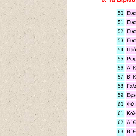
50
Ευα
51
Ευα
52
Ευα
53
Ευα
54
Πρά
55
Ρωμ
56
Α΄ 
57
Β΄ 
58
Γαλ
59
Εφε
60
Φιλ
61
Κολ
62
Α΄ 
63
Β΄ 