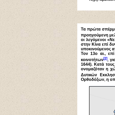
Τα πρώτα σπέρμα
προηγούμενη με
οι λεγόμενοι «Νε
στην Κίνα επί δυ
υποκινούμενος απ
Τον 13ο αι., επ
[2]
κοινοτήτων
, γ
1644). Κατά του
ονομαζόταν η χώ
Δυτικών Εκκλησ
Ορθοδόξων, η οπο