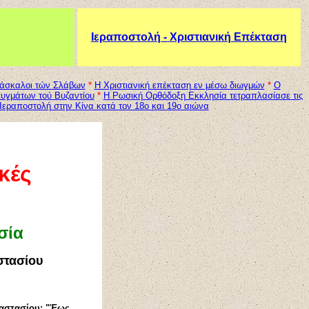
Ιεραποστολή - Χριστιανική Επέκταση
ιδάσκαλοι τών Σλάβων
*
Η Χριστιανική επέκταση εν μέσω διωγμών
*
Ο
ευγμάτων τού Βυζαντίου
*
H Ρωσική Ορθόδοξη Εκκλησία τετραπλασίασε τις
εραποστολή στην Κίνα κατά τον 18ο και 19ο αιώνα
κές
σία
στασίου
ναστασίου: "Έως