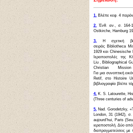
1.
Βλέπε κεφ. 4 παρόν
2.
Ένθ. αν., σ. 164-1
Ostkirche, Hamburg 19
3.
Η σχετική βιβλ
σειράς Bibliotheca Mi
1929 και Chinesische M
Ιεραποστολές της Κ
L
iu , Bibliographical 
Christian Mi
Για
μια
συνοπτική
εικό
Retif,
στο
Histoire Un
βιβλιογραφία βλέπε
τό
4.
K. S. Latourette, Hi
(Three centuries of a
5.
Nad. Gorodetzky, «T
London, 31 (1942),
σ
.
aujourd’hui, Paris (Se
ιεραποστολή. Δύο από 
διαπραγματεύσεις με 