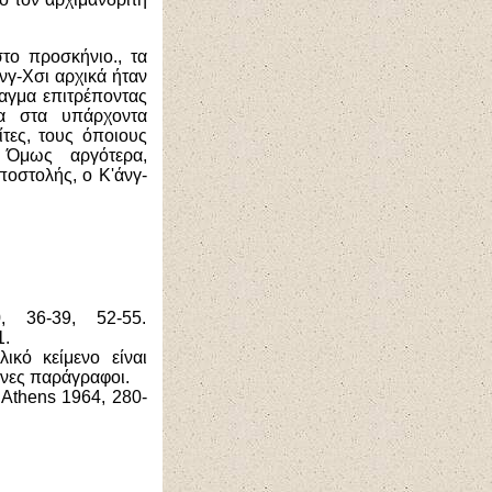
το προσκήνιο., τα
άνγ-Χσι αρχικά ήταν
ταγμα επιτρέποντας
ία στα υπάρχοντα
ίτες, τους όποιους
 Όμως αργότερα,
οστολής, ο Κ'άνγ-
, 36-39, 52-55.
1.
λικό κείμενο είναι
νες παράγραφοι.
Athens 1964, 280-