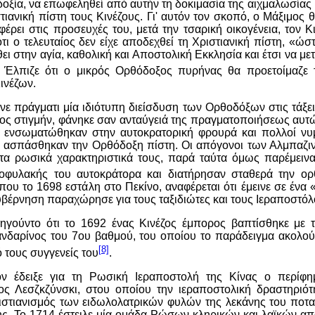
οξία, να επωφεληθεί από αυτήν τη δοκιμασία της αιχμαλωσίας κ
τιανική πίστη τους Κινέζους. Γι' αυτόν τον σκοπό, ο Μάξιμος 
φέρει στις προσευχές του, μετά την τσαρική οικογένεια, τον Κ
τι ο τελευταίος δεν είχε αποδεχθεί τη Χριστιανική πίστη, «ώσ
ι στην αγία, καθολική και Αποστολική Εκκλησία και έτσι να με
. Έλπιζε ότι ο μικρός Ορθόδοξος πυρήνας θα προετοίμαζε 
ινέζων.
ινε πράγματι μία ιδιότυπη διείσδυση των Ορθοδόξων στις τάξε
ρος στιγμήν, φάνηκε σαν ανταύγειά της πραγματοποιήσεως αυτ
 ενσωματώθηκαν στην αυτοκρατορική φρουρά και πολλοί νυ
ες ασπάσθηκαν την Ορθόδοξη πίστη. Οι απόγονοι των Αλμπαζιν
 τα ρωσικά χαρακτηριστικά τους, παρά ταύτα όμως παρέμεινα
φυλακής του αυτοκράτορα και διατήρησαν σταθερά την ορ
ου το 1698 εστάλη στο Πεκίνο, αναφέρεται ότι έμεινε σε ένα 
κυβέρνηση παραχώρησε για τους ταξιδιώτες και τους Ιεραποστόλ
ηγούντο ότι το 1692 ένας Κινέζος έμπορος βαπτίσθηκε με τη
ανδαρίνος του 7ου βαθμού, του οποίου το παράδειγμα ακολο
[8]
ό τους συγγενείς του
.
ον έδειξε για τη Ρωσική Ιεραποστολή της Κίνας ο περίφη
ς Λεσζκζύνσκι, στου οποίου την ιεραποστολική δραστηριότη
ιστιανισμός των ειδωλολατρικών φυλών της λεκάνης του ποτα
ης. Το 1714 έστειλε μία ομάδα Ρώσων κληρικών και λαϊκών απ