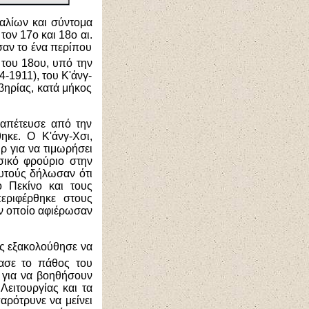
ραλίων και σύντομα
τον 17ο και 18ο αι.
αν το ένα περίπου
ς του 18ου, υπό την
-1911), του Κ'άνγ-
βηρίας, κατά μήκος
ραπέτευσε από την
ηκε. Ο Κ'άνγ-Χσι,
ρ για να τιμωρήσει
σικό φρούριο στην
υτούς δήλωσαν ότι
 Πεκίνο και τους
εριφέρθηκε στους
ον οποίο αφιέρωσαν
ος εξακολούθησε να
πασε το πάθος του
ο για να βοηθήσουν
Λειτουργίας και τα
αρότρυνε να μείνει