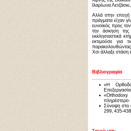
Ιλαρίωνα Λετζάσκι
Αλλά στην εποχή 
πράγματα είχαν γίν
ευνοϊκός προς τον
την άσκηση της 
εκκλησιαστικά κτή
εκτιμούσε για 
παρακολουθώντας 
Χσι άλλαξε στάση 
Βιβλιογραφία
«Η Ορθοδο
Επεξεργασία:
«Orthodoxy 
πληρέστερο
·
Σύνοψη στο 
299, 435-438
Σημείωση: