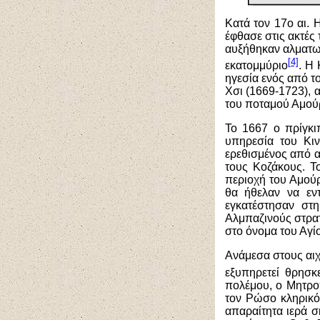
Κατά τον 17ο αι. 
έφθασε στις ακτές 
αυξήθηκαν αλματω
[4]
εκατομμύριο
. Η 
ηγεσία ενός από τ
Χσι (1669-1723), 
του ποταμού Αμού
Το 1667 ο πρίγκι
υπηρεσία του Κιν
ερεθισμένος από α
τους Κοζάκους. Τ
περιοχή του Αμού
θα ήθελαν να εν
εγκατέστησαν στ
Αλμπαζινούς στρατ
στο όνομα του Αγί
Ανάμεσα στους αιχ
εξυπηρετεί θρησκ
πολέμου, ο Μητροπ
τον Ρώσο κληρικό.
απαραίτητα ιερά σ