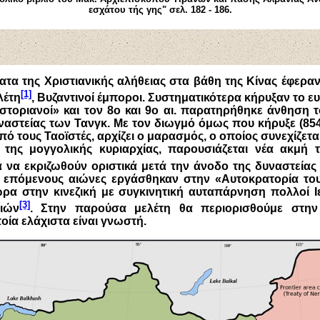
εσχάτου τής γης" σελ.
1
82
- 1
86
.
τα της Χριστιανικής αλήθειας στα βάθη της Κίνας έφεραν
[1]
λέτη
, Βυζαντινοί έμποροι. Συστηματικότερα κήρυξαν το ευ
στοριανοί» και τον 8ο και 9ο αι. παρατηρήθηκε άνθηση 
ναστείας των Τανγκ. Με τον διωγμό όμως που κήρυξε (85
ό τους Ταοϊστές, αρχίζει ο μαρασμός, ο οποίος συνεχίζεται 
ί της μογγολικής κυριαρχίας, παρουσιάζεται νέα ακμή 
ια να εκριζωθούν οριστικά μετά την άνοδο της δυναστείας
ς επόμενους αιώνες εργάσθηκαν στην «Αυτοκρατορία τ
ρα στην κινεζική με συγκινητική αυταπάρνηση πολλοί 
[3]
ιών
. Στην παρούσα μελέτη θα περιορισθούμε στη
ία ελάχιστα είναι γνωστή.