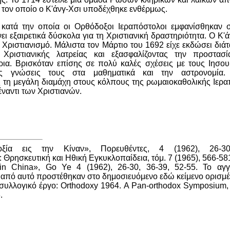
, τον οποίο ο Κ'άνγ-Χσι υποδέχθηκε ενθέρμως.
κατά την οποία οι Ορθόδοξοι Ιεραπόστολοι εμφανίσθηκαν σ
ει εξαιρετικά δύσκολα για τη Χριστιανική δραστηριότητα. Ο Κ'
 Χριστιανισμό. Μάλιστα τον Μάρτιο του 1692 είχε εκδώσει διά
Χριστιανικής λατρείας και εξασφαλίζοντας την προστασ
ρια. Βρισκόταν επίσης σε πολύ καλές σχέσεις με τους Ιησου
τις γνώσεις τους στα μαθηματικά και την αστρονομία.
τη μεγάλη διαμάχη στους κόλπους της ρωμαιοκαθολικής Ιεραπ
έναντι των Χριστιανών.
ξία εις την Κίναν», Πορευθέντες, 4 (1962), 26-30
 Θρησκευτική και Ηθική Εγκυκλοπαίδεια, τόμ. 7 (1965), 566-58
in China», Go Ye 4 (1962), 26-30, 36-39, 52-55.
Το αγγ
από αυτό προστέθηκαν στο δημοσιευόμενο εδώ κείμενο ορισμέ
συλλογικό έργο: Orthodoxy 1964.
A Pan-orthodox Symposium, 
.