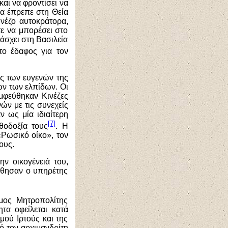
αι να φροντίσει να
θα έπρεπε στη Θεία
ινέζο αυτοκράτορα,
τε να μπορέσει στο
τάσχει στη Βασιλεία
το έδαφος για τον
ις των ευγενών της
ών των ελπίδων. Οι
μφεύθηκαν Κινέζες
ών με τις συνεχείς
ν ως μία ιδιαίτερη
[7]
θοδοξία τους
. Η
«Ρωσικό οίκο», τον
ους.
ν οικογένειά του,
ύθησαν ο υπηρέτης
μος Μητροπολίτης
τα οφείλεται κατά
μού Ιρτούς και της
ό τον αρχιμανδρίτη