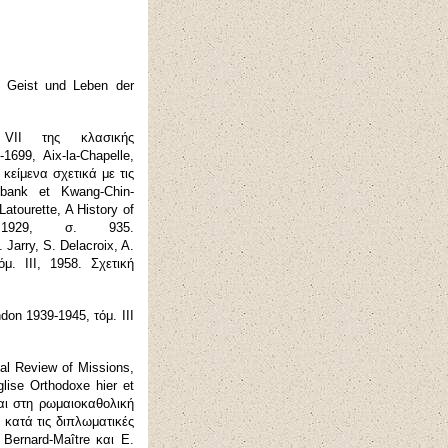
 Geist und Leben der
ι
VII
της κλασικής
0-1699, Aix-
l
a-
C
hapelle,
κείμενα σχετικά με τις
ibank et Kwang-
C
hin-
Latourette, A History of
k 1929,
σ
. 935.
. Jarry, S. Delacroix, A.
τόμ.
III, 1958.
Σχετική
ndon 1939-1945,
τόμ
.
ΙΙΙ
al Review of Missions,
glise Orthodoxe hier et
αι στη ρωμαιοκαθολική
 κατά τις διπλωματικές
 Bernard-
M
aître και Ε.