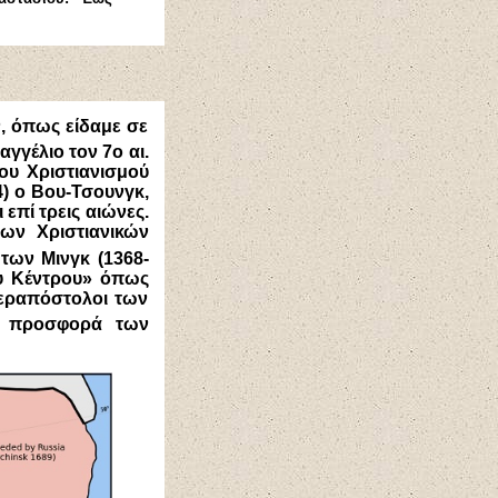
, όπως είδαμε σε
αγγέλιο τον 7ο αι.
του Χριστιανισμού
4) ο Βου-Τσουνγκ,
επί τρεις αιώνες.
των Χριστιανικών
 των Μινγκ (1368-
ου Κέντρου» όπως
Ιεραπόστολοι των
ν προσφορά των