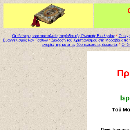
Οι τέσσερις ιεραποστολικές περίοδοι τής Ρωσικής Εκκλησίας
*
Ο εκχ
Ευαγγελισμός τών Γότθων
*
Διάδοση τού Χριστιανισμού στη Μοραβία από 
ενορίες της κατά τις δύο τελευταίες δεκαετίες
*
Οι δ
Πρ
Ιε
T
ού Μα
Πηγή:
Ιεραποστ