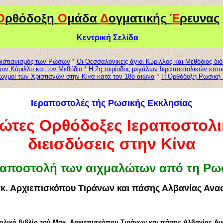
Ο
ρθόδοξη
Ο
μάδα
Δ
ογματικής
Έ
ρευνας
Κεντρική Σελίδα
ριστιανισμός των Ρώσων
*
Οι Θεσσαλονικείς άγιοι Κύριλλος και Μεθόδιος δ
τον Κύριλλο και τον Μεθόδιο
*
Η 2η περίοδος μεγάλων Ιεραποστολικών επιτ
ιωγμοί τών Χριστιανών στην Κίνα κατά τον 18ο αιώνα
*
Η Ορθόδοξη Ρωσική Ι
Ιεραποστολές τής Ρωσικής Εκκλησίας
ώτες Ορθόδοξες Ιεραποστολι
διεισδύσεις στην Κίνα
ραποστολή των αιχμαλώτων από τη Ρω
κ. Αρχιεπισκόπου Τιράνων και πάσης Αλβανίας Ανα
ολικό βιβλίο τού Μακ. Αρχιεπισκόπου Τιράνων και πάσης Αλβανίας Α