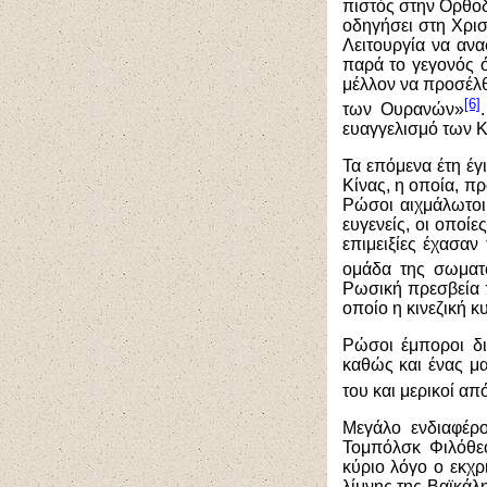
πιστός στην Ορθοδ
οδηγήσει στη Χρισ
Λειτουργία να ανα
παρά το γεγονός ό
μέλλον να προσέλθε
[6]
των Ουρανών»
ευαγγελισμό των Κ
Τα επόμενα έτη έγ
Κίνας, η οποία, π
Ρώσοι αιχμάλωτοι
ευγενείς, οι οποί
επιμειξίες έχασαν
ομάδα της σωματο
Ρωσική πρεσβεία π
οποίο η κινεζική 
Ρώσοι έμποροι δι
καθώς και ένας μ
του και μερικοί απ
Μεγάλο ενδιαφέρ
Τομπόλσκ Φιλόθεο
κύριο λόγο ο εκχρ
λίμνης της Βαϊκάλ