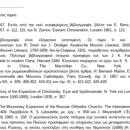
τος τόμου.
67. Εκτός από την εκεί αναφερόμενη βιβλιογραφία, βλέπε και Ε. Benz,
57, σ. 112, 115, και N. Zemov, Eastem C
hr
istendom, London 1961, σ. 121.
ιογραφία είναι εξαιρετικά εκτεταμένη. Οι τόμοι V κα
ss
ion
um των R.
S
treit και J. Dindiger, Asiatische Mission Literatur, 160
ission Literarur, 1700-1909, Aix-la-
C
hapeue, 1931, παραθέτουν αναρίθμητα 
ίνας. Πολύτιμα βιβλιογραφικά στοιχεία προσφέρει και των J. K. Fa
Guide
to
mode
rn
China, Harvard 1940. Κλασσικό
παραμένει
το
έργο
του
K. S. 
ssion in China, The Macmillan Co., New Yor
να
των
ρωμαιοκαθολικών
ιεραπόστολών
βλέπε άρθρα
, Η. Bernard- Maître,
Ε
iverselle des Missions Catholiques, Paris (Grund),
τόμ
. II
, 1957 και 
μ
ΚΚ
,
σ
. 935, 400-402, 410-411
και
τόμ
.
ΙΙΙ
,
σ
. 421-422, 426-428.
story of the Expansion of Christianity, Eyre and Spottiswoode, N. York
και
Lo
dvance 1500-1800), London 1939,
σ
. 367.
he Missionary Expansion of the Russian Orthodox Church», The Internation
 404.
Παράβαλλε
K. S. Latourette,
μν
.
έργ
.,
σ
. 359
και
J. Meyendorff, L’É
uil) 1960,
σ
. 158.
Ο ρωσοκινεζικός αυτός πόλεμος είχε ευνοϊκό αντίκτυπο κ
τους Ιησουίτες του Πεκίνου προσέφεραν τις υπηρεσίες τους ως μεταφραστές
τους Ρώσους, οι οποίες κατέληξαν στη συνθήκη του Νερτσίνσκ (1689) (Η.