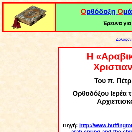
Ο
ρθόδοξη
Ο
μά
Έρευνα για 
Δολοφον
Η «Αραβικ
Χριστια
Του π. Πέτ
Ορθ
ο
δ
ό
ξο
υ
Ιερέα 
Αρχιεπισκ
Πηγή:
http
://
www
.
huffingto
arab
-
spring
-
and
-
the
-
chr