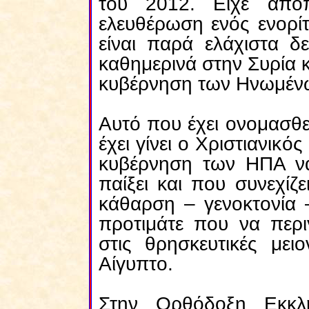
του 2012. Είχε αποπ
ελευθέρωση ενός ενορί
είναι παρά ελάχιστα δ
καθημερινά στην Συρία 
κυβέρνηση των Ηνωμένω
Αυτό που έχει ονομασθε
έχει γίνει ο Χριστιανικός
κυβέρνηση των ΗΠΑ να
παίξει και που συνεχίζε
κάθαρση – γενοκτονία 
προτιμάτε που να περι
στις θρησκευτικές μει
Αίγυπτο.
Στην Ορθόδοξη Εκκλ