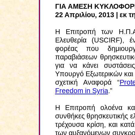
ΓΙΑ ΑΜΕΣΗ ΚΥΚΛΟΦΟΡ
22 Απριλίου, 2013 | εκ τ
Η Επιτροπή των Η.Π.Α
Ελευθερία (
USCIRF
), έ
φορέας που δημιουρ
παραβιάσεων θρησκευτικ
για να κάνει συστάσει
Υπουργό Εξωτερικών και 
σχετική Αναφορά “
Prot
Freedom in Syria
.”
Η Επιτροπή ολοένα και
συνθήκες θρησκευτικής ελ
τρέχουσα κρίση, και κατ
των αυξανόμενων συγκρο