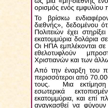
ως μια «μη-διεθνής έν
ορισμός ενός εμφυλίου 
Το βρίσκω ενδιαφέρ
διεθνής», δεδομένου ό
Πολιτειών έχει στηρίξ
εκατομμύρια δολάρια σε
Οι ΗΠΑ εμπλέκονται σε 
εθελοτυφλούν μπρο
Χριστιανών και των άλλ
Από την έναρξη του π
περισσότεροι από 70.00
τους. Μια εκτίμηση
εσωτερικά εκτοπισ
εκατομμύρια, και επί π
αναγκασθεί να φύγουν 