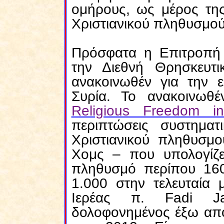
ομήρους, ως μέρος της
Χριστιανικού πληθυσμού
Πρόσφατα η Επιτροπή 
την Διεθνή Θρησκευτι
ανακοινωθέν για την ε
Συρία. Το ανακοινωθέ
Religious Freedom in
περιπτώσεις συστηματ
Χριστιανικού πληθυσμ
Χομς – που υπολογίζετ
πληθυσμό περίπου 160.
1.000 στην τελευταία
Ιερέας π.
Fadi
J
δολοφονημένος έξω από