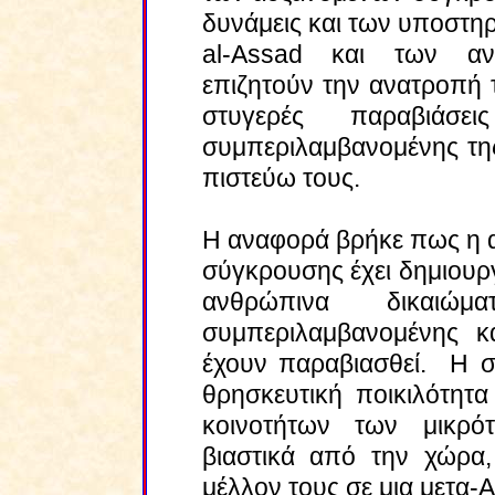
δυνάμεις και των υποστη
al
-
Assad
και των αντι
επιζητούν την ανατροπή τ
στυγερές παραβιάσε
συμπεριλαμβανομένης της
πιστεύω τους.
Η αναφορά βρήκε πως η α
σύγκρουσης έχει δημιουργ
ανθρώπινα δικαι
συμπεριλαμβανομένης κα
έχουν παραβιασθεί. Η σ
θρησκευτική ποικιλότητ
κοινοτήτων των μικρό
βιαστικά από την χώρα
μέλλον τους σε μια μετα-