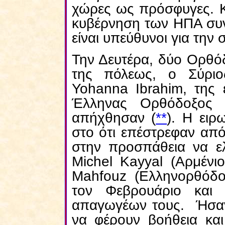
χώρες ως πρόσφυγες. Κ
κυβέρνηση των ΗΠΑ συνε
είναι υπεύθυνοι για την 
Την Δευτέρα, δύο Ορθό
της πόλεως, ο Σύριο
Yohanna
Ibrahim
, της
Έλληνας Ορθόδοξος 
απήχθησαν (
**
). Η ειρ
στο ότι επέστρεφαν απ
στην προσπάθεια να ελ
Michel
Kayyal
(Αρμένιο
Mahfouz
(Ελληνορθόδοξ
τον Φεβρουάριο και
απαγωγέων τους. Ήσαν 
να φέρουν βοήθεια και