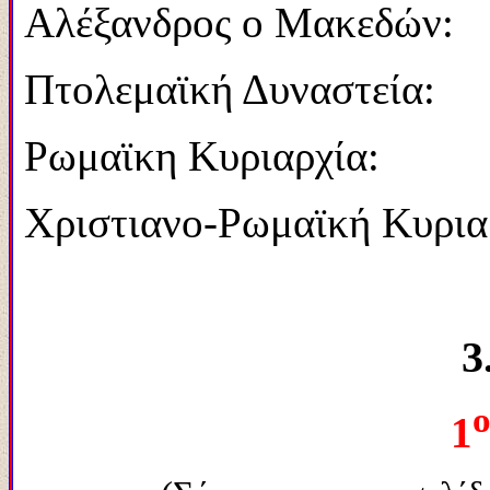
Αλέξανδρος ο Μακεδ
Πτολεμαϊκή Δυναστε
Ρωμαϊκη Κυριαρχία
Χριστιανο-Ρωμαϊκή Κυρ
3
ο
1