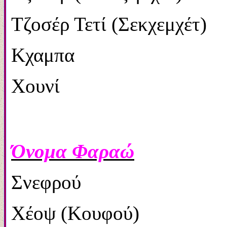
Τζοσέρ Τετί (Σεκχεμχέτ)
Κχαμπα 2.603
Χουνί 2.599
Όνομα Φαραώ
Σνεφρού 2.57
Χέοψ (Κουφού) 2.