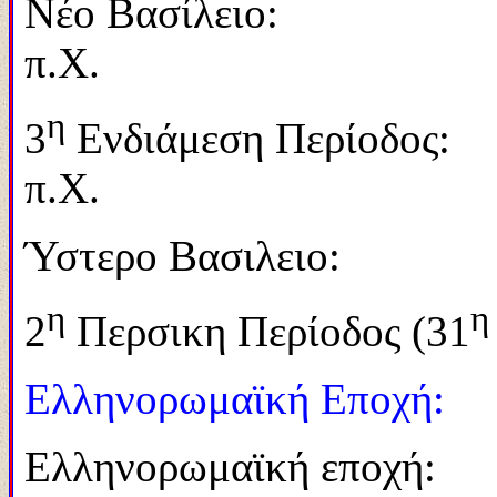
Νέο Βα
π.Χ.
η
3
Ενδιάμεση Περ
π.Χ.
Ύστερο Βασιλ
η
η
2
Περσικη Περίοδος (31
Ελληνορωμαϊκή Εποχή:
Ελληνορωμα