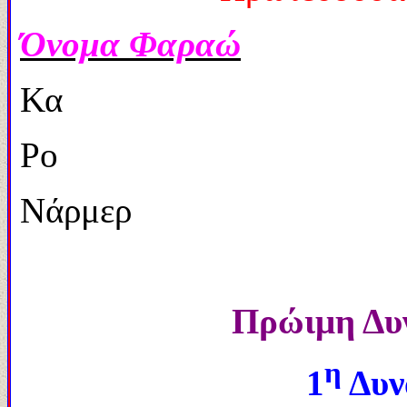
Όνομα Φαραώ
Κα
Ρο
Νάρμερ
Πρώιμη Δυν
η
1
Δυνα