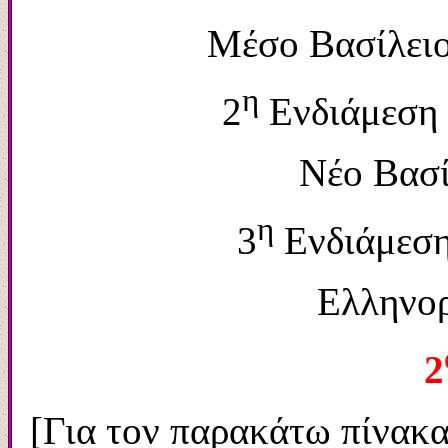
Μέσο Βασίλειο:
η
2
Ενδιάμεση 
Νέο Βασί
η
3
Ενδιάμεση 
Ελληνο
2
[Για τον παρακάτω πίνακ