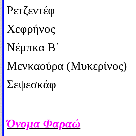
Ρετζεντέφ 2.52
Χεφρήνος 2.52
Νέμπκα Β΄ 249
Μενκαούρα (Μυκερίνος)
Σεψεσκάφ 2.47
Όνομα Φαραώ