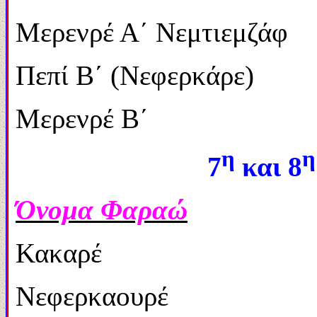
Μερενρέ Α΄ Νεμτ
Πεπί Β΄ (Νεφερκάρε) 
Μερενρέ Β
η
η
7
και 8
Όνομα Φαραώ
Κακαρέ
Νεφερκαουρέ