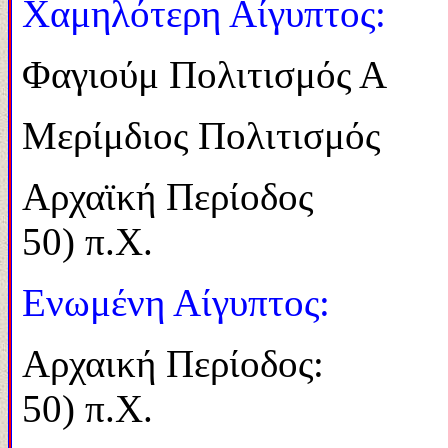
Χαμηλότερη Αίγυπτος:
Φαγιούμ Πολιτι
Μερίμδιος Πολι
Αρχαϊκή Περίο
50) π.Χ.
Ενωμένη Αίγυπτος:
Αρχαική 
50) π.Χ.