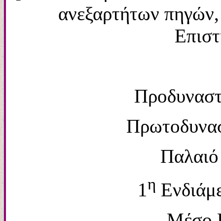
ανεξαρτήτων πηγών, 
Επιστ
Προδυναστι
Πρωτοδυναστ
Παλαιό 
η
1
Ενδιάμε
Μέσο Β