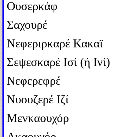
Ουσερκάφ 2.46
Σαχουρέ 2.458
Νεφεριρκαρέ Κακαϊ 2
Σεψεσκαρέ Ισί (ή Ινί)
Νεφερεφρέ 2.41
Νυουζερέ Ιζί 2.4
Μενκαουχόρ 2.3
Ακαουχόρ