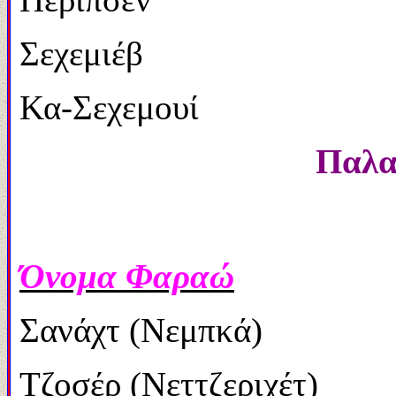
Σεχεμιέβ
Κα-Σεχεμουί
Παλαι
Όνομα Φαραώ
Σανάχτ (Νεμπκά) 2
Τζοσέρ (Νεττζεριχέτ) 