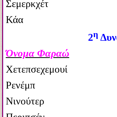
Σεμερκχέτ
Κάα
η
2
Δυνα
Όνομα Φαραώ
Xετεπσεχεμουί
Ρενέμπ
Νινούτερ
Περιπσέν