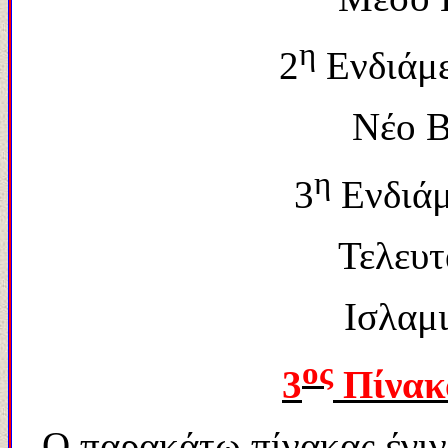
η
2
Ενδιάμε
Νέο Β
η
3
Ενδιάμ
Τελευτ
Ισλαμι
ος
3
Πίνακ
O παρακάτω πίνακας έγιν