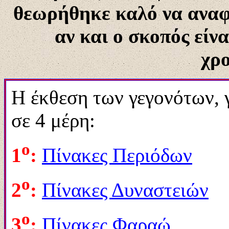
θεωρήθηκε καλό να αναφ
αν και ο σκοπός είν
χρο
Η έκθεση των γεγονότων, γ
σε 4 μέρη:
ο
1
:
Πίνακες Περιόδων
ο
2
:
Πίνακες Δυναστειών
ο
3
:
Πίνακες Φαραώ