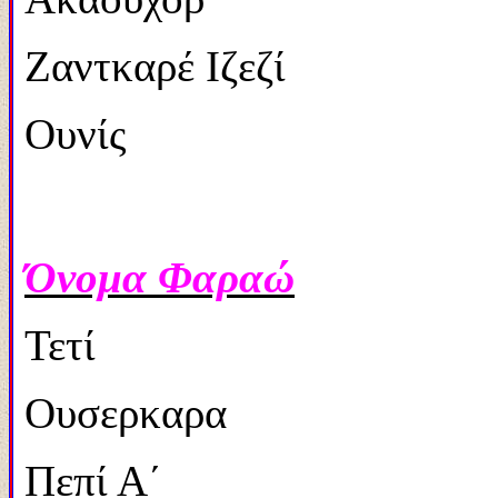
Ζαντκαρέ Ιζεζί 2.
Ουνίς 2.356
Όνομα Φαραώ
Τετί 2.323 
Ουσερκαρα 2.29
Πεπί Α΄ 2.28