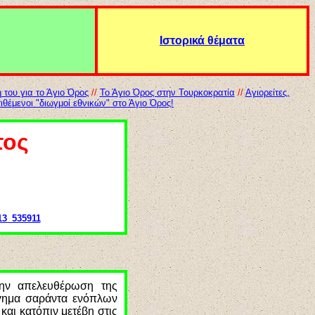
Ιστορικά θέματα
του για το Άγιο Όρος
//
Το Άγιο Όρος στην Τουρκοκρατία
//
Αγιορείτες,
ιθέμενοι "διωγμοί εθνικών" στο Άγιο Όρος!
τος
013_535911
την απελευθέρωση της
Αγημα σαράντα ενόπλων
αι κατόπιν μετέβη στις