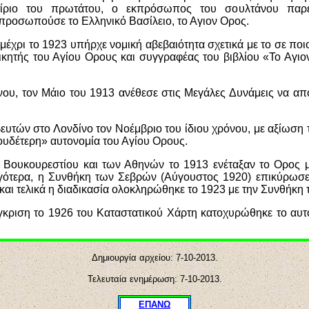
ίριο του πρωτάτου, ο εκπρόσωπος του σουλτάνου παρ
ροσωπούσε το Ελληνικό Βασίλειο, το Αγιον Ορος.
έχρι το 1923 υπήρχε νομική αβεβαιότητα σχετικά με το σε ποιο
κητής του Αγίου Ορους και συγγραφέας του βιβλίου «Το Αγιο
ου, τον Μάιο του 1913 ανέθεσε στις Μεγάλες Δυνάμεις να απ
υτών στο Λονδίνο τον Νοέμβριο του ίδιου χρόνου, με αξίωση
ουδέτερη» αυτονομία του Αγίου Ορους.
 Βουκουρεστίου και των Αθηνών το 1913 ενέταξαν το Ορος μ
ργότερα, η Συνθήκη των Σεβρών (Αύγουστος 1920) επικύρωσε 
αι τελικά η διαδικασία ολοκληρώθηκε το 1923 με την Συνθήκη 
έγκριση το 1926 του Καταστατικού Χάρτη κατοχυρώθηκε το αυτ
Δημιουργία αρχείου: 7
-10-2013.
Τελευταία ενημέρωση: 7
-10-2013.
ΕΠΑΝΩ