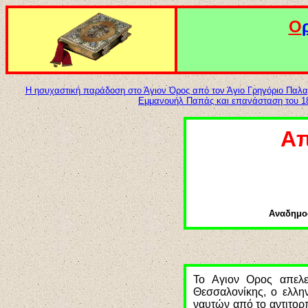
Ο
Η ησυχαστική παράδοση στο Άγιον Όρος από τον Άγιο Γρηγόριο Παλ
Εμμανουήλ Παπάς και επανάσταση του 1
Απ
Αναδημο
Το Αγιον Ορος απελε
Θεσσαλονίκης, ο ελλη
ναυτών από το αντιτορ