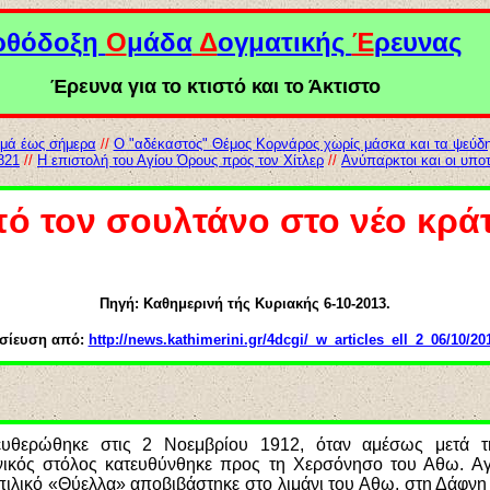
ρθόδοξη
Ο
μάδα
Δ
ογματικής
Έ
ρευνας
Έρευνα για το κτιστό και το Άκτιστο
αμά έως σήμερα
//
Ο "αδέκαστος" Θέμος Κορνάρος χωρίς μάσκα και τα ψεύδη 
821
//
Η επιστολή του Αγίου Όρους προς τον Χίτλερ
//
Ανύπαρκτοι και οι υποτ
ό τον σουλτάνο στο νέο κρά
Πηγή: Καθημερινή τής Κυριακής 6-10-2013.
σίευση από:
http://news.kathimerini.gr/4dcgi/_w_articles_ell_2_06/10/2
υθερώθηκε στις 2 Νοεμβρίου 1912, όταν αμέσως μετά 
νικός στόλος κατευθύνθηκε προς τη Χερσόνησο του Αθω. 
πιλικό «Θύελλα» αποβιβάστηκε στο λιμάνι του Αθω, στη Δάφνη κ