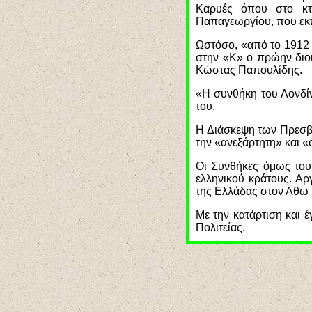
Καρυές όπου στο κτ
Παπαγεωργίου, που εκπ
Ωστόσο, «από το 1912 μ
στην «Κ» ο πρώην διοι
Κώστας Παπουλίδης.
«Η συνθήκη του Λονδίν
του.
Η Διάσκεψη των Πρεσβε
την «ανεξάρτητη» και «
Οι Συνθήκες όμως του
ελληνικού κράτους. Α
της Ελλάδας στον Αθω κ
Με την κατάρτιση και 
Πολιτείας.