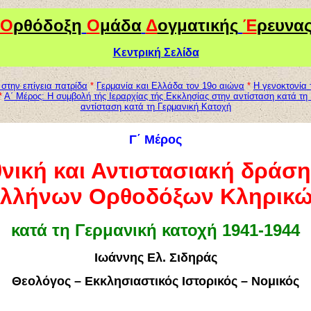
Ο
ρθόδοξη
Ο
μάδα
Δ
ογματικής
Έ
ρευνα
Κεντρική Σελίδα
 στην επίγεια πατρίδα
*
Γερμανία και Ελλάδα τον 19ο αιώνα
*
Η γενοκτονία
*
Α΄ Μέρος: Η συμβολή τής Ιεραρχίας τής Εκκλησίας στην αντίσταση κατά τη
αντίσταση κατά τη Γερμανική Κατοχή
Γ
΄ Μέρος
νική και Αντιστασιακή δράσ
λλήνων Ορθοδόξων Κληρικ
κατά τη Γερμανική κατοχή 1941-1944
Ιωάννης Ελ. Σιδηράς
Θεολόγος – Εκκλησιαστικός Ιστορικός – Νομικός