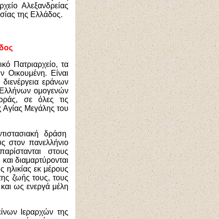
ρχείο Αλεξανδρείας
σίας της Ελλάδος.
άδος
ικό Πατριαρχείο, τα
ν Οικουμένη. Είναι
η διενέργεια εράνων
ν Ελλήνων ομογενών
ράς, σε όλες τις
ς Αγίας Μεγάλης του
ντιστασιακή δράση
ς στον πανελλήνιο
παρίστανται στους
 και διαμαρτύρονται
ς ηλικίας εκ μέρους
ης ζωής τους, τους
 και ως ενεργά μέλη
είνων Ιεραρχών της