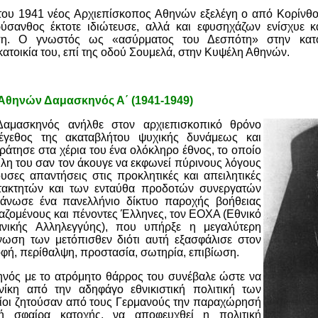
 του 1941 νέος Αρχιεπίσκοπος Αθηνών εξελέγη ο από Κορίνθ
ύσανθος έκτοτε ιδιώτευσε, αλλά και εφυσηχάζων ενίσχυε κ
άση. Ο γνωστός ως «ασύρματος του Δεσπότη» στην κατο
κατοικία του, επί της οδού Σουμελά, στην Κυψέλη Αθηνών.
Αθηνών Δαμασκηνός Α΄ (1941-1949)
αμασκηνός ανήλθε στον αρχιεπισκοπικό θρόνο
μέγεθος της ακαταβλήτου ψυχικής δυνάμεως και
Κράτησε στα χέρια του ένα ολόκληρο έθνος, το οποίο
ίλη του σαν τον άκουγε να εκφωνεί πύρινους λόγους
υσες απαντήσεις στις προκλητικές και απειλητικές
ατακτητών και των ενταύθα προδοτών συνεργατών
γάνωσε ένα πανελλήνιο δίκτυο παροχής βοήθειας
αζομένους και πένοντες Έλληνες, τον ΕΟΧΑ (Εθνικό
ανικής Αλληλεγγύης), που υπήρξε η μεγαλύτερη
νωση των μετόπισθεν διότι αυτή εξασφάλισε στον
οφή, περίθαλψη, προστασία, σωτηρία, επιβίωση.
ός με το ατρόμητο θάρρος του συνέβαλε ώστε να
ίκη από την αδηφάγο εθνικιστική πολιτική των
ίοι ζητούσαν από τους Γερμανούς την παραχώρησή
κή σφαίρα κατοχής, να αποφευχθεί η πολιτική