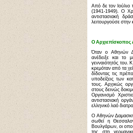
Από δε τον Ιούλιο
(1941-1949). Ο Χρ
αντιστασιακή δρ
λειτουργούσε στην 
Ο Αρχιεπίσκοπος 
Όταν ο Αθηνών Δ
ανέδειξε και το 
γενναιότητός του. 
κρεμόταν από τα χε
δίδοντας τις πρέπο
υποδείξεις των κ
τους. Αρχικώς ορ
στους δεινώς δοκιμ
Οργανισμό Χριστι
αντιστασιακή οργά
ελληνικό λαό διατρ
Ο Αθηνών Δαμασκην
σωθεί η Θεσσαλον
Βουλγάρων, οι οπο
της στη γερμανι