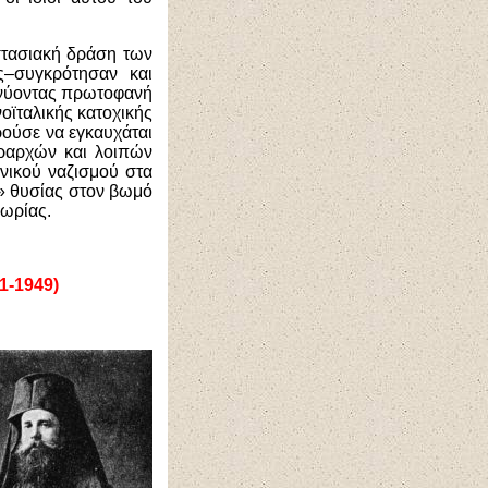
ιστασιακή δράση των
–συγκρότησαν και
ικνύοντας πρωτοφανή
οϊταλικής κατοχικής
ρούσε να εγκαυχάται
εραρχών και λοιπών
νικού ναζισμού στα
» θυσίας στον βωμό
εωρίας.
1-1949)