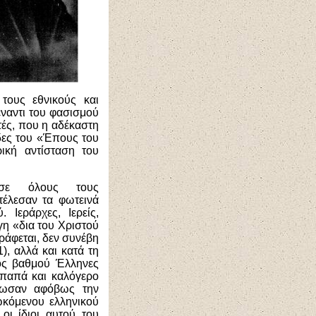
τους εθνικούς και
έναντι του φασισμού
τές, που η αδέκαστη
δες του «Έπους του
ική αντίσταση του
 σε όλους τους
τέλεσαν τα φωτεινά
Ιεράρχες, Ιερείς,
γη «δια του Χριστού
γράφεται, δεν συνέβη
), αλλά και κατά τη
τός βαθμού Έλληνες
 παπά και καλόγερο
έδωσαν αφόβως την
ωκόμενου ελληνικού
οι ίδιοι αυτού του