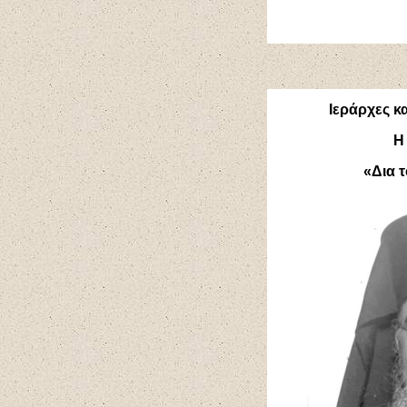
Ιεράρχες κ
Η
«Δια τ