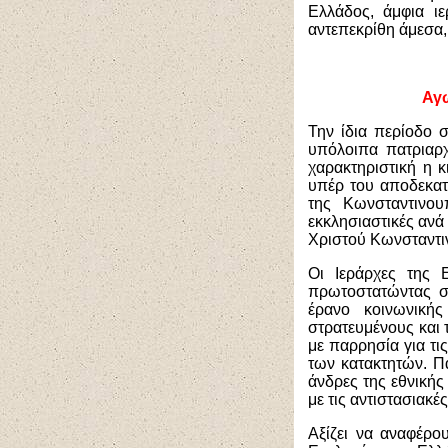
Ελλάδος, άμφια ιε
αντεπεκρίθη άμεσα,
Αγω
Την ίδια περίοδο σ
υπόλοιπα πατριαρχ
χαρακτηριστική η κ
υπέρ του αποδεκατ
της Κωνσταντινο
εκκλησιαστικές ανά
Χριστού Κωνσταντι
Οι Ιεράρχες της 
πρωτοστατώντας σ
έρανο κοινωνικής
στρατευμένους και 
με παρρησία για τι
των κατακτητών. Π
άνδρες της εθνικής
με τις αντιστασιακέ
Αξίζει να αναφέρο