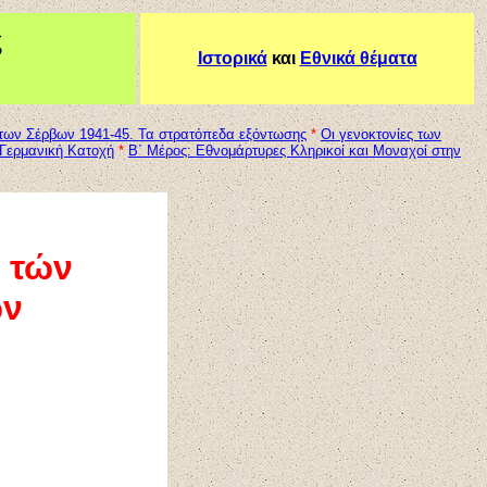
ς
Ιστορικά
και
Εθνικά θέματα
 των Σέρβων 1941-45. Τα στρατόπεδα εξόντωσης
*
Οι γενοκτονίες των
 Γερμανική Κατοχή
*
Β΄ Μέρος: Εθνομάρτυρες Κληρικοί και Μοναχοί στην
η τών
ών