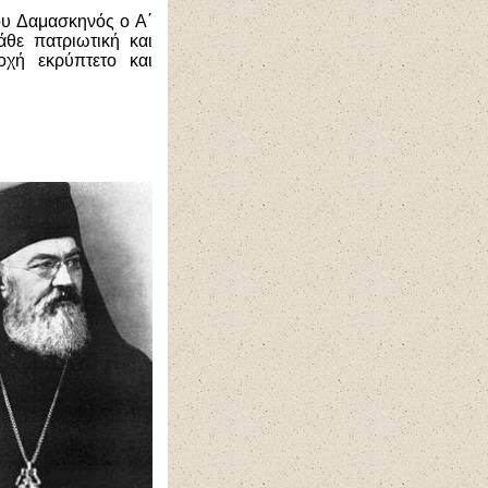
ου Δαμασκηνός ο Α΄
άθε πατριωτική και
χή εκρύπτετο και