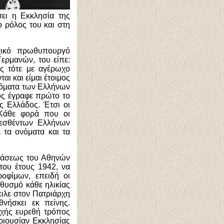
σει η Εκκλησία της
ο ρόλος του και στη
οχικό πρωθυπουργό
ερμανών, του είπε:
ς τότε με αγέρωχο
αι και είμαι έτοιμος
ονόματα των Ελλήνων
ός έγραφε πρώτο το
ς Ελλάδος. Έτσι οι
 Κάθε φορά που οι
λεσθέντων Ελλήνων
 τα ονόματα και τα
δράσεως του Αθηνών
του έτους 1942, να
ροφίμων, επειδή οι
ηθυσμό κάθε ηλικίας
ειλε στον Πατριάρχη
νήσκει εκ πείνης.
υχής ευρεθή τρόπος
ριουσίαν Εκκλησίας