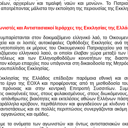
ρέων, αρχιερέων και τιμαλφή ναών και μονών». Το Πατρια
 αποτρέποντας μάλιστα την εκποίηση της περιουσίας της Εκκλη
νιστές και Αντιστασιακοί Ιεράρχες της Εκκλησίας της Ελλ
υμπαρίστανται στον δοκιμαζόμενο ελληνικό λαό, το Οικουμεν
εία και οι λοιπές αυτοκέφαλες Ορθόδοξες Εκκλησίες ανά τη
ινητοποίηση εκ μέρους του Οικουμενικού Πατριαρχείου για τ
ιζόμενου ελληνικού λαού, οι οποίοι έλαβαν χώρα μεταξύ τω
υπόλεως και των Ελληνορθοδόξων κοινοτήτων της διασπο
 τον κόσμο επαρχίες που υπάγονται στη δικαιοδοσία της Μητρό
νουπολίτιδος Εκκλησίας.
Εκκλησίας της Ελλάδος επέδειξαν παρόμοια εθνική και α
το έργο της ΕΟΧΑ και προφέροντας από τη μισθοδοσία του
 πρόνοιας και στην κεντρική Επιτροπή Συσσιτίων. Συμ
τις οικογένειές τους, στους φυλακισμένους, στους διωκόμενους,
ς απάνθρωπες βιαιότητες και εκτελέσεις αθώων Ελλήνων πάση
αράλληλα κρύβουν, περιθάλπουν και φυγαδεύουν με κίνδυνο τ
 αντιστάσεως και σε πολλές περιπτώσεις συνεργάζονται ακόμη
ς οργανώσεις και ομάδες.
υμε τα ονόματα των αγωνιστών και όντως αντιστασιακών εκ