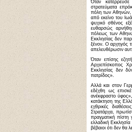
Όταν κατέρρευσε
στρατεύματα επρό
πόλη των Αθηνών, α
από εκείνο του Ιω
ψυχικό σθένος εξ
ευθαρσώς αρνήθη
πόλεως των Αθηνώ
Εκκλησίας δεν παρ
ξένον. Ο αρχηγός τ
απελευθέρωσιν αυτ
Όταν επίσης εζητ
Αρχιεπίσκοπος Χρ
Εκκλησίας δεν δύ
πατρίδος».
Αλλά και στον Γε
εδέχθη ως επισκέ
ανέκφραστο ύφος»,
κατάκτηση της Ελλά
εχθρικές διαθέσε
Στρατάρχα, πρωτί
πραγματική πίστη γ
ελλαδική Εκκλησία
βέβαιοι ότι δεν θα 