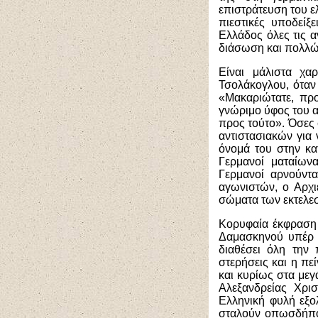
επιστράτευση του ε
πιεστικές υποδείξ
Ελλάδος όλες τις α
διάσωση και πολλ
Είναι μάλιστα χα
Τσολάκογλου, όταν
«Μακαριώτατε, πρ
γνώριμο ύφος του απ
προς τούτο». Όσες 
αντιστασιακών για
όνομά του στην κα
Γερμανοί ματαίων
Γερμανοί αρνούντ
αγωνιστών, ο Αρχι
σώματα των εκτελε
Κορυφαία έκφραση 
Δαμασκηνού υπέρ τ
διαθέσει όλη την 
στερήσεις και η πε
και κυρίως στα μεγ
Αλεξανδρείας Χρι
Ελληνική φυλή εξο
σταλούν οπωσδήποτ