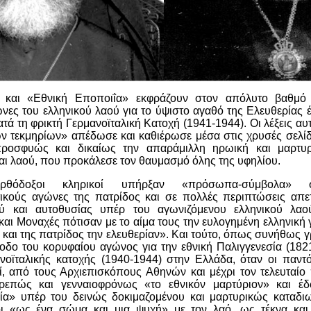
 και «Εθνική Εποποιΐα» εκφράζουν στον απόλυτο βαθμό 
νες του ελληνικού λαού για το ύψιστο αγαθό της Ελευθερίας 
ατά τη φρικτή Γερμανοϊταλική Κατοχή (1941-1944). Οι λέξεις αυ
ών τεκμηρίων» απέδωσε και καθιέρωσε μέσα στις χρυσές σελί
προσφυώς και δικαίως την απαράμιλλη ηρωική και μαρτυρ
αι λαού, που προκάλεσε τον θαυμασμό όλης της υφηλίου.
θόδοξοι κληρικοί υπήρξαν «πρόσωπα-σύμβολα»
ικούς αγώνες της πατρίδος και σε πολλές περιπτώσεις απε
 και αυτοθυσίας υπέρ του αγωνιζόμενου ελληνικού λαού. 
και Μοναχές πότισαν με το αίμα τους την ευλογημένη ελληνική 
ν και της πατρίδος την ελευθερίαν». Και τούτο, όπως συνήθως 
οδο του κορυφαίου αγώνος για την εθνική Παλιγγενεσία (1821
ανοϊταλικής κατοχής (1940-1944) στην Ελλάδα, όταν οι παν
ί, από τους Αρχιεπισκόπους Αθηνών και μέχρι τον τελευταίο
ρεπώς και γενναιοφρόνως «το εθνικόν μαρτύριον» και 
α» υπέρ του δεινώς δοκιμαζομένου και μαρτυρικώς καταδι
ι «ως ένα σώμα και μια ψυχή» με τον λαό, ως τέκνα και 