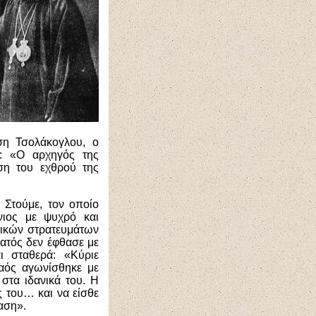
ση Τσολάκογλου, ο
ι: «Ο αρχηγός της
ση του εχθρού της
Στούμε, τον οποίο
νιος με ψυχρό και
τικών στρατευμάτων
ρατός δεν έφθασε με
ι σταθερά: «Κύριε
αός αγωνίσθηκε με
 στα ιδανικά του. Η
 του… και να είσθε
ταση».