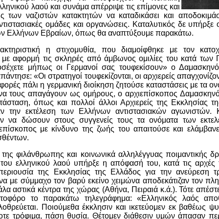
λληνικού λαού και συνάμα απέρριψε τις επίμονες και
εις των ναζιστών κατακτητών να καταδικάσει και αποδοκιμά
ντιστασιακές ομάδες και οργανώσεις. Καταλυτικός δε υπήρξε 
ών Ελλήνων Εβραίων, όπως θα αναπτύξουμε παρακάτω.
ρακτηριστική η στιχομυθία, που διαμοίφθηκε με τον κατ
 με αφορμή τις σκληρές από άμβωνος ομιλίες του κατά των Γ
οσέχετε μήπως οι Γερμανοί σας τουφεκίσουν» ο Δαμασκηνό
άντησε: «Οι στρατηγοί τουφεκίζονται, οι αρχιερείς απαγχονίζοντ
φορές πάλι η γερμανική διοίκηση ζητούσε καταστάσεις με τα 
 να τους απαγάγουν ως ομήρους, ο αρχιεπίσκοπος Δαμασκην
τάσταση, όπως και πολλοί άλλοι Αρχιερείς της Εκκλησίας τη
αν την εκτέλεση των Ελλήνων αντιστασιακών αγωνιστών.
αν να δώσουν στους συγγενείς τους τα ονόματα των εκτε
επίσκοπος με κίνδυνο της ζωής του απαιτούσε και ελάμβανε
σθέντων.
της φιλάνθρωπης και κοινωνικά αλληλέγγυας ποιμαντικής 
ου ελληνικού λαού υπήρξε η απόφασή του, κατά τις αρχές 
περιουσία της Εκκλησίας της Ελλάδος για την ανεύρεση τ
ίνα με σύμμαχο τον βαρύ εκείνο χειμώνα αποδεκάτιζαν τον πλ
άλα αστικά κέντρα της χώρας (Αθήνα, Πειραιά κ.ά.). Τότε απέστ
στοφόρο το παρακάτω τηλεγράφημα: «Ελληνικός λαός αποθ
λοθρεύεται. Ποιούμεθα έκκλησιν και ικετεύομεν εκ βαθέως ψ
ε τρόφιμα, πάση θυσία. Θέτομεν διάθεσιν υμών άπασαν πε