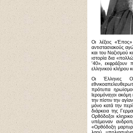
Οι λέξεις «Έπος»
αντιστασιακούς αγώ
και του Ναζισμού κ
ιστορία δια «πολλ
’40», εκφράζουν 
ελληνικού κλήρου κ
Οι Έλληνες Ορ
εθνικοαπελευθερωτ
πρότυπα ηρωϊσμού
Ιερομόναχοι ακόμη 
την πίστιν την αγία
μόνο κατά την περί
διάρκεια της Γερμ
Ορθόδοξοι κληρικο
υπέμειναν ανδροπ
«Ορθόδοξη μαρτυρί
λαού, μπολιασμένο