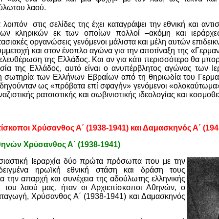
ύλωτου λαού.
 λοιπόν στις σελίδες της έχει καταγράψει την εθνική και αντ
ων κληρικών εκ των οποίων πολλοί –ακόμη και ιεράρχες
στασιακές οργανώσεις γενόμενοι μάλιστα και μέλη αυτών επιδε
μετοχή και στον ένοπλο αγώνα για την αποτίναξη της «Γερμαν
ελευθέρωση της Ελλάδος. Και αν για κάτι περισσότερο θα μπο
ία της Ελλάδος, αυτό είναι ο ανυπέρβλητος αγώνας των Ι
τη σωτηρία των Ελλήνων Εβραίων από τη θηριωδία του Γερμα
οδηγούνταν ως «πρόβατα επί σφαγήν» γενόμενοι «ολοκαύτωμα
αζιστικής ρατσιστικής και σωβινιστικής ιδεολογίας και κοσμοθ
ίσκοποι Χρύσανθος Α΄ (1938-1941) και Δαμασκηνός Α΄ (194
ηνών Χρύσανθος Α΄ (1938-1941)
ησιαστική Ιεραρχία δύο πρώτα πρόσωπα που με την
δειγμένα ηρωϊκή εθνική στάση και δράση τους
α την απαρχή και συνέχεια της αδούλωτης ελληνικής
ς του λαού μας, ήταν οι Αρχιεπίσκοποι Αθηνών, ο
αταγωγή, Χρύσανθος Α΄ (1938-1941) και Δαμασκηνός