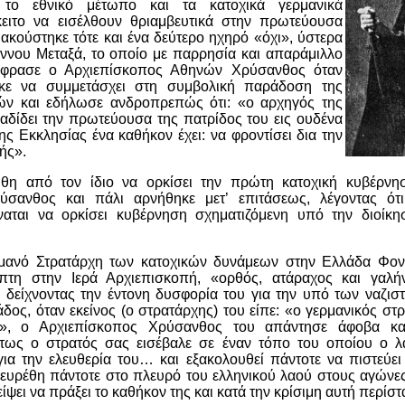
 το εθνικό μέτωπο και τα κατοχικά γερμανικά
κειτο να εισέλθουν θριαμβευτικά στην πρωτεύουσα
κούστηκε τότε και ένα δεύτερο ηχηρό «όχι», ύστερα
άννου Μεταξά, το οποίο με παρρησία και απαράμιλλο
έφρασε ο Αρχιεπίσκοπος Αθηνών Χρύσανθος όταν
κε να συμμετάσχει στη συμβολική παράδοση της
ν και εδήλωσε ανδροπρεπώς ότι: «ο αρχηγός της
αδίδει την πρωτεύουσα της πατρίδος του εις ουδένα
ης Εκκλησίας ένα καθήκον έχει: να φροντίσει δια την
ής».
ήθη από τον ίδιο να ορκίσει την πρώτη κατοχική κυβέρνη
ύσανθος και πάλι αρνήθηκε μετ’ επιτάσεως, λέγοντας ότ
ναται να ορκίσει κυβέρνηση σχηματιζόμενη υπό την διοίκη
ρμανό Στρατάρχη των κατοχικών δυνάμεων στην Ελλάδα Φον 
πτη στην Ιερά Αρχιεπισκοπή, «ορθός, ατάραχος και γαλή
 δείχνοντας την έντονη δυσφορία του για την υπό των ναζισ
δος, όταν εκείνος (ο στρατάρχης) του είπε: «ο γερμανικός στ
ις», ο Αρχιεπίσκοπος Χρύσανθος του απάντησε άφοβα κα
στως ο στρατός σας εισέβαλε σε έναν τόπο του οποίου ο λ
ια την ελευθερία του… και εξακολουθεί πάντοτε να πιστεύει
 ευρέθη πάντοτε στο πλευρό του ελληνικού λαού στους αγώνες
λείψει να πράξει το καθήκον της και κατά την κρίσιμη αυτή περίσ