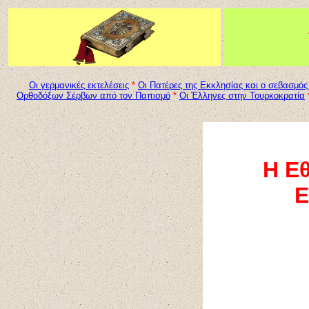
Oι γερμανικές εκτελέσεις
*
Οι Πατέρες της Εκκλησίας και ο σεβασμός
Ορθοδόξων Σέρβων από τον Παπισμό
*
Οι Έλληνες στην Τουρκοκρατία
Η Εθ
Ε