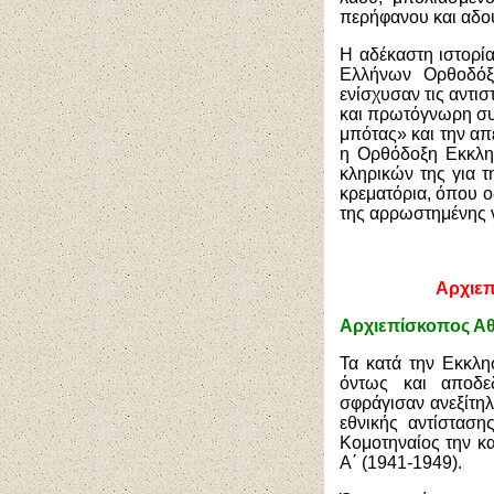
περήφανου και αδο
Η αδέκαστη ιστορία
Ελλήνων Ορθοδόξ
ενίσχυσαν τις αντι
και πρωτόγνωρη συμ
μπότας» και την απ
η Ορθόδοξη Εκκλησ
κληρικών της για 
κρεματόρια, όπου 
της αρρωστημένης ν
Αρχιεπ
Αρχιεπίσκοπος Αθ
Τα κατά την Εκκλ
όντως και αποδε
σφράγισαν ανεξίτηλ
εθνικής αντίσταση
Κομοτηναίος την κ
Α΄ (1941-1949).