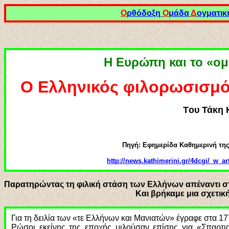
Ο
ρθόδοξη
Ο
μάδα
Δ
ογματικ
Η Ευρώπη και το «ομ
Ο
Ελληνικός φιλορωσισμό
Tου Τάκη
Πηγή: Εφημερίδα Καθημερινή της
http://news.kathimerini.gr/4dcgi/_w_a
Παρατηρώντας τη φιλική στάση των Ελλήνων απέναντι στη 
Και βρήκαμε μια σχετι
Για τη δειλία των «τε Ελλήνων και Μανιατών» έγραφε στα 
Ρώσοι εκείνης της εποχής μιλούσαν επίσης για «Σπαρτι