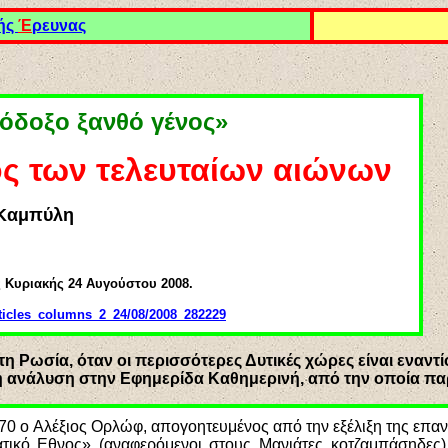
ής
Έ
ρευνας
όδοξο ξανθό γένος»
ς των τελευταίων αιώνων
 Καμπύλη
 Κυριακής 24 Αυγούστου 2008.
rticles_columns_2_24/08/2008_282229
Ρωσία, όταν οι περισσότερες Δυτικές χώρες είναι εναντίον
κή ανάλυση στην Εφημερίδα Καθημερινή, από την οποία 
1770 ο Αλέξιος Ορλώφ, απογοητευμένος από την εξέλιξη της επ
ατικό Εθνος» (αναφερόμενοι στους Μανιάτες κοτζαμπάσηδες)