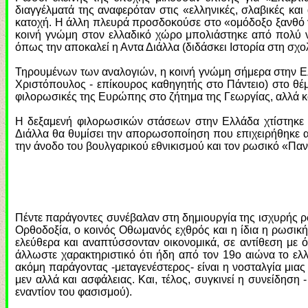
διαγγέλματά της αναφερόταν στις «ελληνικές, σλαβικές κα
κατοχή. Η άλλη πλευρά προσδοκούσε στο «ομόδοξο ξανθό γ
κοινή γνώμη στον ελλαδικό χώρο μπολιάστηκε από πολύ ν
όπως την αποκαλεί η Αντα Διάλλα (διδάσκει Ιστορία στη σχο
Τηρουμένων των αναλογιών, η κοινή γνώμη σήμερα στην Ελ
Χριστόπουλος - επίκουρος καθηγητής στο Πάντειο) στο θέ
φιλορωσικές της Ευρώπης στο ζήτημα της Γεωργίας, αλλά κα
Η δεξαμενή φιλορωσικών στάσεων στην Ελλάδα χτίστηκε τ
Διάλλα θα θυμίσει την απορωσοποίηση που επιχειρήθηκε α
την άνοδο του βουλγαρικού εθνικισμού και τον ρωσικό «Πα
Πέντε παράγοντες συνέβαλαν στη δημιουργία της ισχυρής 
Ορθοδοξία, ο κοινός Οθωμανός εχθρός και η ίδια η ρωσική
ελεύθερα και αναπτύσσονταν οικονομικά, σε αντίθεση με 
άλλωστε χαρακτηριστικό ότι ήδη από τον 19ο αιώνα το ελ
ακόμη παράγοντας -μεταγενέστερος- είναι η νοσταλγία μι
μεν αλλά και ασφάλειας. Και, τέλος, συγκινεί η συνείδηση
εναντίον του φασισμού).