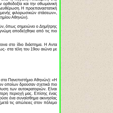
ην ορθοδοξία και την οθωμανική
ελευθέρωση. Η προεπαναστατική
ξαμενής φιλορωσικών στάσεων»,
τημίου Αθηνών).
ών, όπως σημειώνει ο Δημήτρης
 γνώμη αποδείχθηκε από τις πιο
ονα στο ίδιο διάστημα. Η Αντα
ς- στα τέλη του 19ου αιώνα με
ς στο Πανεπιστήμιο Αθηνών): «Η
των οποίων δρούσαν σχετικά πιο
λυση των αυτοκρατοριών. Είναι
ύτερη περιοχή μας. Επίσης ένας
ούσε ένα συναίσθημα ακινησίας
(μετά τις απώλειες στον πόλεμο