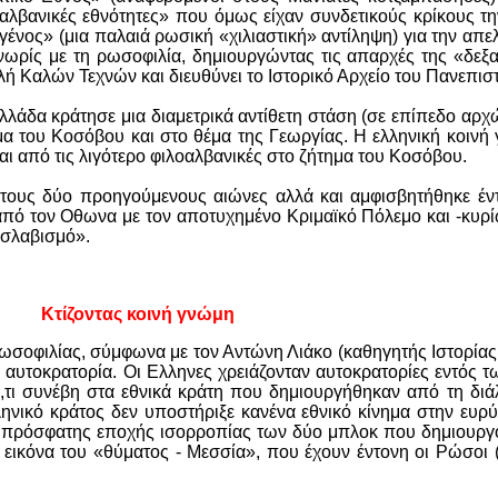
ι αλβανικές εθνότητες» που όμως είχαν συνδετικούς κρίκους τ
ένος» (μια παλαιά ρωσική «χιλιαστική» αντίληψη) για την απ
ωρίς με τη ρωσοφιλία, δημιουργώντας τις απαρχές της «δε
λή Καλών Τεχνών και διευθύνει το Ιστορικό Αρχείο του Πανεπισ
λάδα κράτησε μια διαμετρικά αντίθετη στάση (σε επίπεδο αρχ
μα του Κοσόβου και στο θέμα της Γεωργίας. Η ελληνική κοινή
ι από τις λιγότερο φιλοαλβανικές στο ζήτημα του Κοσόβου.
ους δύο προηγούμενους αιώνες αλλά και αμφισβητήθηκε έντ
πό τον Οθωνα με τον αποτυχημένο Κριμαϊκό Πόλεμο και -κυρίω
νσλαβισμό».
Κτίζοντας κοινή γνώμη
ρωσοφιλίας, σύμφωνα με τον Αντώνη Λιάκο (καθηγητής Ιστορία
 αυτοκρατορία. Οι Ελληνες χρειάζονταν αυτοκρατορίες εντός 
ό,τι συνέβη στα εθνικά κράτη που δημιουργήθηκαν από τη διά
ληνικό κράτος δεν υποστήριξε κανένα εθνικό κίνημα στην ευρ
ας πρόσφατης εποχής ισορροπίας των δύο μπλοκ που δημιουργ
 - εικόνα του «θύματος - Μεσσία», που έχουν έντονη οι Ρώσοι 