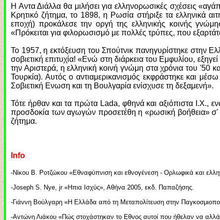
Η Αντα Διάλλα θα μιλήσει για ελληνορωσικές σχέσεις «αγάπη
Κρητικό ζήτημα, το 1898, η Ρωσία στήριξε τα ελληνικά α
εποχή) προκάλεσε την οργή της ελληνικής κοινής γνώμη
«Πρόκειται για φιλορωσισμό με πολλές τρύπες, που εξαρτάτα
Το 1957, η εκτόξευση του Σπούτνικ πανηγυρίστηκε στην Ελ
σοβιετική επιτυχία! «Ενώ στη διάρκεια του Εμφυλίου, εξηγ
την Αριστερά, η ελληνική κοινή γνώμη στα χρόνια του '50 
Τουρκία). Αυτός ο αντιαμερικανισμός εκφράστηκε και μέσ
Σοβιετική Ενωση και τη Βουλγαρία ενίσχυσε τη δεξαμενή».
Τότε ήρθαν και τα πρώτα Lada, φθηνά και αξιόπιστα Ι.Χ., ε
προσδοκία των αγωγών προσετέθη η «ρωσική βοήθεια» σ' έ
ζήτημα.
Ιnfo
-Νίκου Β. Ροτζώκου «Εθναφύπνιση και εθνογένεση - Ορλωφικά και ελλην
-Joseph S. Nye, jr «Ηπια Ισχύς», Αθήνα 2005, εκδ. Παπαζήσης.
-Γιάννη Βούλγαρη «Η Ελλάδα από τη Μεταπολίτευση στην Παγκοσμιοποί
-Αντώνη Λιάκου «Πώς στοχάστηκαν το Εθνος αυτοί που ήθελαν να αλλάξ