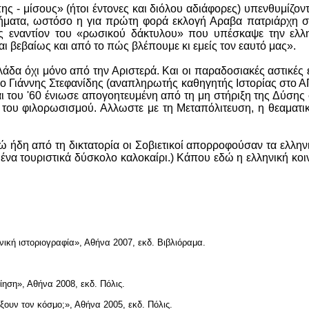
ς - μίσους» (ήτοι έντονες και διόλου αδιάφορες) υπενθυμίζοντ
ιτήματα, ωστόσο η για πρώτη φορά εκλογή Αραβα πατριάρχη στ
ς εναντίον του «ρωσικού δάκτυλου» που υπέσκαψε την ελλην
ι βεβαίως και από το πώς βλέπουμε κι εμείς τον εαυτό μας».
λάδα όχι μόνο από την Αριστερά. Και οι παραδοσιακές αστικές
εί ο Γιάννης Στεφανίδης (αναπληρωτής καθηγητής Ιστορίας στο
και του '60 ένιωσε απογοητευμένη από τη μη στήριξη της Δύσης
ω του φιλορωσισμού. Αλλωστε με τη Μεταπόλιτευση, η θεαματι
νώ ήδη από τη δικτατορία οι Σοβιετικοί απορροφούσαν τα ελλην
να τουριστικά δύσκολο καλοκαίρι.) Κάπου εδώ η ελληνική κοι
ική ιστοριογραφία», Αθήνα 2007, εκδ. Βιβλιόραμα.
ηση», Αθήνα 2008, εκδ. Πόλις.
ουν τον κόσμο;», Αθήνα 2005, εκδ. Πόλις.