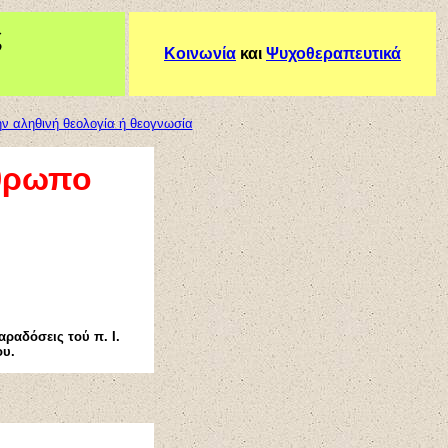
ς
Κοινωνία
και
Ψυχοθεραπευτικά
ην αληθινή θεολογία ή θεογνωσία
νθρωπο
ραδόσεις τού π. Ι.
ου.