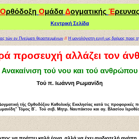
Ο
ρθόδοξη
Ο
μάδα
Δ
ογματικής
Έ
ρευνα
Κεντρική Σελίδα
τας τών εν Πνεύματι θεραπευμένων
//
Η μονολόγιστη ευχή ως δρόμος προς τ
ρά προσευχή αλλάζει τον ά
Ανακαίνιση τού νου και τού ανθρώπου
Τού π. Ιωάννη Ρωμανίδη
Δογματική τής Ορθοδόξου Καθολικής Εκκλησίας κατά τις προφορικές πα
μανίδη" Τόμος Β΄. Τού σεβ. Μητρ. Ναυπάκτου και αγ. Βλασίου Ιεροθέ
πος να πράττει καλά έργα, αλλά να έχει ανιδιοτελή αγάπη.