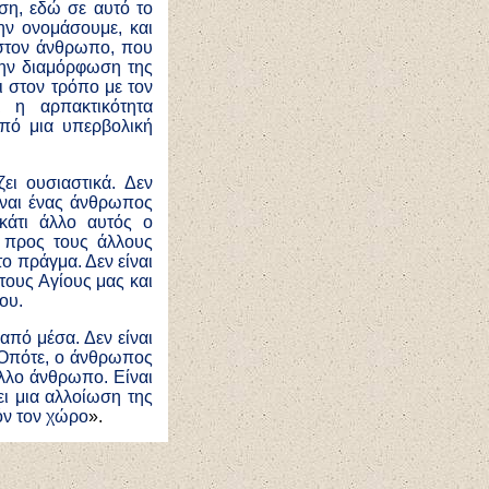
ση, εδώ σε αυτό το
ην ονομάσουμε, και
α στον άνθρωπο, που
στην διαμόρφωση της
ι στον τρόπο με τον
 η αρπακτικότητα
από μια υπερβολική
ει ουσιαστικά. Δεν
ίναι ένας άνθρωπος
κάτι άλλο αυτός ο
ά προς τους άλλους
το πράγμα. Δεν είναι
τους Αγίους μας και
ου.
 από μέσα. Δεν είναι
. Οπότε, ο άνθρωπος
άλλο άνθρωπο. Είναι
ει μια αλλοίωση της
τόν τον χώρο
».