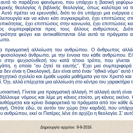
αυτό το παράξενο φαινόμενο, που υπάρχει η βασική γεφύρω
τερικής θεολογίας ή βιβλικής θεολογίας, όπως καλύτερα να τ
. Αυτό πρέπει να ερευνηθεί, διότι το ότι υπάρχει μια ενέργει
 λειτουργία και να κάνει κάτι συγκεκριμένο, έχει επιπτώσεις 
κότητας, έχει επιπτώσεις στην κοινωνία, έχει επιπτώσεις κα
ς συμπεριφέρεται προς τους άλλους ανθρώπους. Διότι
αγριότητα φεύγει και αντικαθίστανται όλα αυτά τα πράγματα 
ρωπο.
μια πραγματική αλλοίωση του ανθρώπου. Ο άνθρωπος αλλάζ
 φυσιολογικό άνθρωπο, με την έννοια του κάθε ανθρώπου. Ε
ι στην ψυχοσύνθεσή του κατά τέτοιο τρόπο, που γίνεται 
άπη, η οποία "ου ζητεί τα εαυτής". Έχει μια συμπεριφορ
δεν είναι η Οικολογική. Δεν είναι από έναν "ηθικό νόμο" αυτό 
τηχητικό σχολείο και έμαθε ωραία μαθήματα για τον Χριστό και 
ί. Όχι, αλλά επέρχεται μια αλλοίωση στο κέντρο του χαρακτήρα τ
σιαστική. Γίνεται μια πραγματική αλλαγή. Η αλλαγή αυτή είναι
πιβάλλουμε νόμους και λέμε μη κάνεις ετούτο, μη κάνεις εκείνο
 αυθόρμητα και κρίνει διαφορετικά τα πράγματα από τον κάθε 
αγή. Οπότε εδώ, σε αυτόν τον χώρο (την καρδιά), που υπάρχ
ανθρώπου, εκεί οι Πατέρες λένε ότι αρχίζει η θεολογία. Σ’ αυ
Δημιουργία αρχείου: 9-
9
-201
6
.