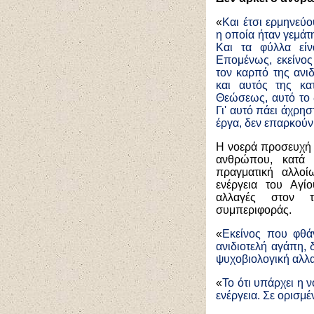
«
Και έτσι ερμηνεύο
η οποία ήταν γεμάτ
Και τα φύλλα εί
Επομένως, εκείνος
τον καρπό της ανι
και αυτός της κα
Θεώσεως, αυτό το 
Γι' αυτό πάει άχρησ
έργα, δεν επαρκούν
Η νοερά προσευχή 
ανθρώπου, κατά θ
πραγματική αλλοί
ενέργεια του Αγίο
αλλαγές στον τ
συμπεριφοράς.
«
Εκείνος που φθάν
ανιδιοτελή αγάπη, 
ψυχοβιολογική αλλα
«
Το ότι υπάρχει η ν
ενέργεια. Σε ορισμέ