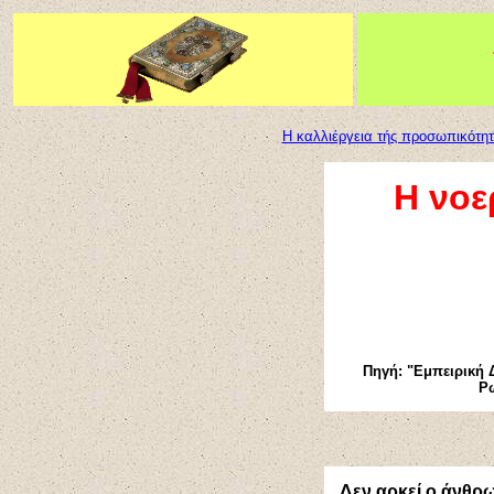
Η καλλιέργεια τής προσωπικότη
Η νοε
Πηγή:
"Εμπειρική 
Ρω
Δεν αρκεί ο άνθρω