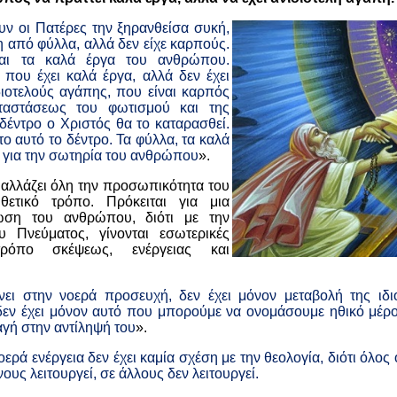
υν οι Πατέρες την ξηρανθείσα συκή,
η από φύλλα, αλλά δεν είχε καρπούς.
ναι τα καλά έργα του ανθρώπου.
 που έχει καλά έργα, αλλά δεν έχει
διοτελούς αγάπης, που είναι καρπός
ταστάσεως του φωτισμού και της
δέντρο ο Χριστός θα το καταρασθεί.
το αυτό το δέντρο. Τα φύλλα, τα καλά
 για την σωτηρία του ανθρώπου
».
αλλάζει όλη την προσωπικότητα του
ετικό τρόπο. Πρόκειται για μια
ωση του ανθρώπου, διότι με την
υ Πνεύματος, γίνονται εσωτερικές
ρόπο σκέψεως, ενέργειας και
ει στην νοερά προσευχή, δεν έχει μόνον μεταβολή της ιδ
δεν έχει μόνον αυτό που μπορούμε να ονομάσουμε ηθικό μέρος
γή στην αντίληψή του
».
οερά ενέργεια δεν έχει καμία σχέση με την θεολογία, διότι όλος
νους λειτουργεί, σε άλλους δεν λειτουργεί.