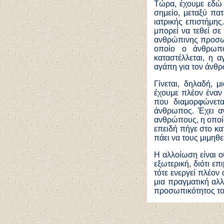
Τώρα, έχουμε εδώ 
σημείο, μεταξύ πα
ιατρικής επιστήμης
μπορεί να τεθεί σε
ανθρώπινης προσωπι
οποίο ο άνθρωπο
καταστέλλεται, η 
αγάπη για τον άνθ
Γίνεται, δηλαδή, 
έχουμε πλέον έναν
που διαμορφώνετα
άνθρωπος. Έχει αγ
ανθρώπους, η οποία 
επειδή πήγε στο κα
πάει να τους μιμηθε
Η αλλοίωση είναι ου
εξωτερική, διότι ε
τότε ενεργεί πλέον
μια πραγματική αλλ
προσωπικότητος του 