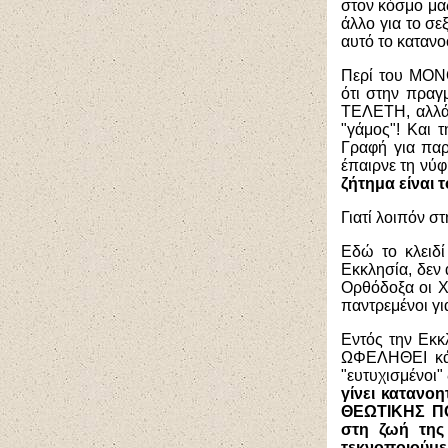
στον κόσμο μας
άλλο για το σε
αυτό το καταν
Περί του ΜΟΝΟ
ότι στην πρα
ΤΕΛΕΤΗ, αλλά τ
"γάμος"! Και τ
Γραφή για παρ
έπαιρνε τη νύφ
ζήτημα είναι τ
Γιατί λοιπόν σ
Εδώ το κλειδί
Εκκλησία, δεν 
Ορθόδοξα οι Χρ
παντρεμένοι για
Εντός την Εκκλ
ΩΦΕΛΗΘΕΙ κάπ
"ευτυχισμένοι
γίνει κατανο
ΘΕΩΤΙΚΗΣ ΠΟ
στη ζωή της
τεκνοποιούμ