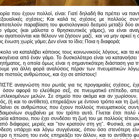
ρία που έχουν πολλοί, είναι: Γιατί δηλαδή θα πρέπει να παν
εξουαλικές σχέσεις; Και καλά τις σχέσεις με πολλούς συν
 αποτελούν παραβίαση του φυσιολογικού δεσμού μεταξύ δύο α
 γάμος (και μάλιστα ο θρησκευτικός γάμος), να είναι ανα
 αγαπιούνται και θέλουν να ζήσουν μαζί, και να μην αρκεί η 
υς ένωση χωρίς γάμο; Δεν είναι το ίδιο; Ποια η διαφορά;
ύκολο να καταλάβει κάποιος τους κοινωνικούς λόγους, και τα 
ικογένεια από έναν γάμο. Το δυσκολότερο είναι να κατανοήσει
ητήματος, η οποία όμως είναι η σημαντικότερη διάσταση για τη
ουμε για άλλη φορά αναλύσεις πέραν των πνευματικών λόγω
ε πιστούς ανθρώπους, και όχι σε απίστους!
ΙΣΤΕ αναγνώστη που ρωτάς για τις προγαμιαίες σχέσεις, έχε
τι όσον αφορά το ελεύθερο σεξ, σε πνευματικό επίπεδο, α
λεκομένων μελών. Σε σημείο που ακόμα και αν χωρίσουν, 
ός, (ή και το αντίθετο), επηρεάζουν με έντονο τρόπο και τη ζωή
βαίνει σε ανθρώπους που έχουν πολλούς πνευματικούς συν
δαιμονίων συμβαίνει με τον τρόπο αυτό. Γίνεται έτσι πολύ
εία κάποιου, που έχει συνδέσει τη ζωή του με πολλούς τέτοι
 από διάφορες μεριές και "τον κρατούν στη γη". Φυσικά, σε μ
νδεση υπάρχει και λόγω συγγένειας, όπου όσο στενότερη είνα
ρο η πτώση του ενός επηρεάζει τον άλλον, και το αντίθετο φ