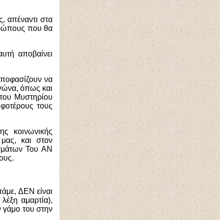
, απέναντι στα
θρώπους που θα
αυτή αποβαίνει
ποφασίζουν να
γώνα, όπως και
 του Μυστηρίου
μφοτέρους τους
ης κοινωνικής
 μας, και στον
ασμάτων Του ΑΝ
ους.
άμε, ΔΕΝ είναι
 λέξη αμαρτία),
ν γάμο του στην