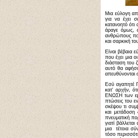
Μια εύλογη απο
για να έχει σ
κατανοητό ότι
άραγε όμως, ο
ανθρώπους που
και σαρκική το
Είναι βέβαια ε
που έχει μια ο
διάσταση του ζ
αυτό θα αφήσ
απευθύνονται σ
Εσύ αγαπητέ Π
κατ' αρχήν, ό
ΕΝΩΣΗ των εμπ
πτώσεις του εν
σκέψου τι συμ
και μετάδοση 
πνευματική πορ
γιατί βάλλεται
μια τέτοια σύ
τόσο περισσότε