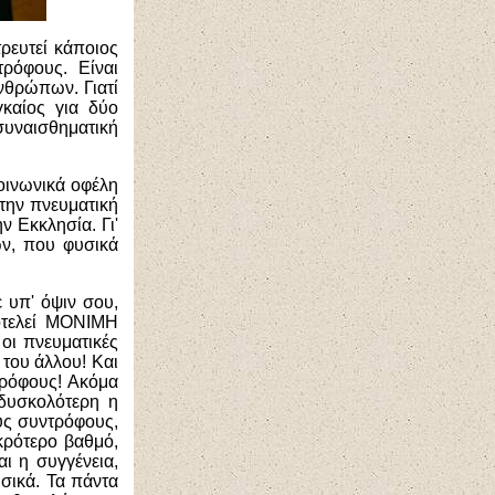
τρευτεί κάποιος
τρόφους. Είναι
νθρώπων. Γιατί
γκαίος για δύο
συναισθηματική
κοινωνικά οφέλη
 την πνευματική
ν Εκκλησία. Γι'
ν, που φυσικά
 υπ' όψιν σου,
ποτελεί ΜΟΝΙΜΗ
οι πνευματικές
 του άλλου! Και
τρόφους! Ακόμα
 δυσκολότερη η
ους συντρόφους,
ικρότερο βαθμό,
ι η συγγένεια,
υσικά. Τα πάντα