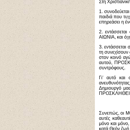
Στη Χριστιανικ
1. συνοδεύετα
παιδιά που τυ
επηρεάσει η έ
2. εντάσσεται
ΑΙΩΝΙΑ, και όχ
3. εντάσσετα
τη συνεχίσουν
στον κοινό αγ
αυτού, ΠΡΟΣΚΑ
συντρόφους.
Γι' αυτό και
ανευθυνότητας
Δημιουργό μας
ΠΡΟΣΚΛΗΘΕΙ, ώ
Συνεπώς, οι Μ
αυτές καθεαυτέ
μόνο και μόνο,
κατά Θεόν ζωή 