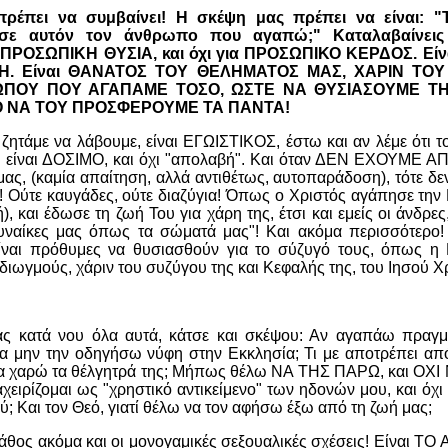
 πρέπει να συμβαίνει! Η σκέψη μας πρέπει να είναι: 
ε αυτόν τον άνθρωπο που αγαπώ;" Καταλαβαίνεις 
α ΠΡΟΣΩΠΙΚΗ ΘΥΣΙΑ, και όχι για ΠΡΟΣΩΠΙΚΟ ΚΕΡΔΟΣ. Είν
Η. Είναι ΘΑΝΑΤΟΣ ΤΟΥ ΘΕΛΗΜΑΤΟΣ ΜΑΣ, ΧΑΡΙΝ ΤΟ
ΠΟΥ ΠΟΥ ΑΓΑΠΑΜΕ ΤΟΣΟ, ΩΣΤΕ ΝΑ ΘΥΣΙΑΣΟΥΜΕ Τ
Ο ΝΑ ΤΟΥ ΠΡΟΣΦΕΡΟΥΜΕ ΤΑ ΠΑΝΤΑ!
ζητάμε να λάβουμε, είναι ΕΓΩΙΣΤΙΚΟΣ, έστω και αν λέμε ότι τ
 είναι ΔΟΣΙΜΟ, και όχι "απολαβή". Και όταν ΔΕΝ ΕΧΟΥΜΕ 
ας, (καμία απαίτηση, αλλά αντιθέτως, αυτοπαράδοση), τότε δε
! Ούτε καυγάδες, ούτε διαζύγια! Όπως ο Χριστός αγάπησε την 
), και έδωσε τη ζωή Του για χάρη της, έτσι και εμείς οι άνδρε
υναίκες μας όπως τα σώματά μας"! Και ακόμα περισσότερο!
είναι πρόθυμες να θυσιασθούν για το σύζυγό τους, όπως η 
ιωγμούς, χάριν του συζύγου της και Κεφαλής της, του Ιησού Χ
ας κατά νου όλα αυτά, κάτσε και σκέψου: Αν αγαπάω πραγμ
 να μην την οδηγήσω νύφη στην Εκκλησία; Τι με αποτρέπει α
α χαρώ τα θέλγητρά της; Μήπως θέλω ΝΑ ΤΗΣ ΠΑΡΩ, και ΟΧΙ
χειρίζομαι ως "χρηστικό αντικείμενο" των ηδονών μου, και 
ού; Και τον Θεό, γιατί θέλω να τον αφήσω έξω από τη ζωή μας;
 λάθος ακόμα και οι μονογαμικές σεξουαλικές σχέσεις! Είναι 