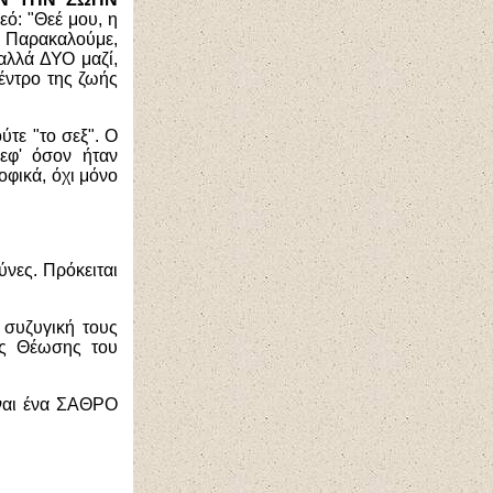
ό: "Θεέ μου, η
. Παρακαλούμε,
αλλά ΔΥΟ μαζί,
κέντρο της ζωής
ύτε "το σεξ". Ο
εφ' όσον ήταν
οφικά, όχι μόνο
νες. Πρόκειται
 συζυγική τους
ας Θέωσης του
ίναι ένα ΣΑΘΡΟ