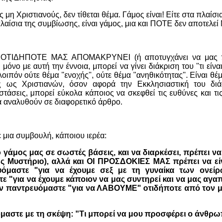
 μη Χριστιανούς, δεν τίθεται θέμα. Γάμος είναι! Είτε στα πλαίσ
 πλαίσια της συμβίωσης, είναι γάμος, μια και ΠΟΤΕ δεν αποτελεί
αι ΟΤΙΔΗΠΟΤΕ ΜΑΣ ΑΠΟΜΑΚΡΥΝΕΙ (ή αποτυγχάνει να μας 
όνο με αυτή την έννοια, μπορεί να γίνει διάκριση του "τι είναι 
ι λοιπόν ούτε θέμα "ενοχής", ούτε θέμα "ανηθικότητας". Είναι 
ς ως Χριστιανών, όσον αφορά την Εκκλησιαστική του διάσ
στάσεις, μπορεί εύκολα κάποιος να σκεφθεί τις ευθύνες και τ
α αναλυθούν σε διαφορετικό άρθρο.
 μια συμβουλή, κάποιου ιερέα:
 ο γάμος μας σε σωστές βάσεις, και να διαρκέσει, πρέπει να 
ως Μυστήριο), αλλά και ΟΙ ΠΡΟΣΔΟΚΙΕΣ ΜΑΣ πρέπει να είν
όμαστε "για να έχουμε σεξ με τη γυναίκα των ονείρ
 "για να έχουμε κάποιον να μας συντηρεί και να μας αγαπ
Δεν παντρευόμαστε "για να ΛΑΒΟΥΜΕ" οτιδήποτε από τον μ
μαστε με τη σκέψη: "Τι μπορεί να μου προσφέρει ο άνθρω