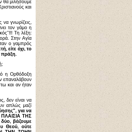
εν θα μιλήσουμε
Χριστιανούς και
 να γνωρίζεις,
ει τον γάμο η
ός"!!! Τη λέξη:
φορά. Στην Αγία
όταν ο γαμπρός
ή, είτε όχι, το
ή πράξη.
ή;
υτό η Ορθόδοξη
την επαναλάβουν
στω και αν ήταν
ς, δεν είναι να
υν απλώς μαζί
ησης", για να
Α ΠΛΑΙΣΙΑ ΤΗΣ
δύο, βάζουμε
υ Θεού, ούτε
ΣΑΝ ΤΗΝ ΖΩΗΝ