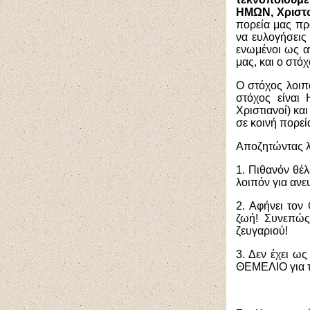
ΗΜΩΝ, Χριστ
πορεία μας πρ
να ευλογήσεις
ενωμένοι ως αν
μας, και ο στόχ
Ο στόχος λοιπό
στόχος είναι
Χριστιανοί) κα
σε κοινή πορ
Αποζητώντας λο
1. Πιθανόν θέ
λοιπόν για ανε
2. Αφήνει τον
ζωή! Συνεπώς
ζευγαριού!
3. Δεν έχει ω
ΘΕΜΕΛΙΟ για τ