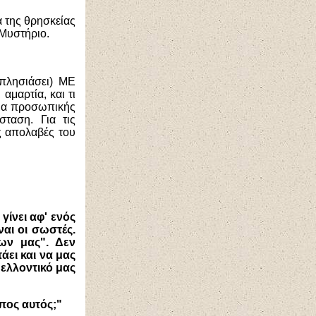
ια της θρησκείας
 Μυστήριο.
πλησιάσει) ΜΕ
αμαρτία, και τι
θέμα προσωπικής
ταση. Για τις
ις απολαβές του
γίνει αφ' ενός
αι οι σωστές.
ων μας". Δεν
άει και να μας
ελλοντικό μας
πος αυτός;"