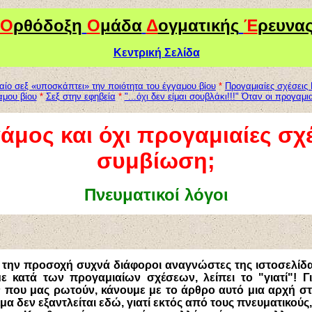
Ο
ρθόδοξη
Ο
μάδα
Δ
ογματικής
Έ
ρευνα
Κεντρική Σελίδα
αίο σεξ «υποσκάπτει» την ποιότητα του έγγαμου βίου
*
Προγαμιαίες σχέσει
αμου βίου
*
Σεξ στην εφηβεία
*
"...όχι δεν είμαι σουβλάκι!!!" Όταν οι προγαμ
γάμος και όχι προγαμιαίες σχ
συμβίωση;
Πνευματικοί λόγοι
 την προσοχή συχνά διάφοροι αναγνώστες της ιστοσελίδας
 κατά των προγαμιαίων σχέσεων, λείπει το "γιατί"! 
 που μας ρωτούν, κάνουμε με το άρθρο αυτό μια αρχή σ
μα δεν εξαντλείται εδώ, γιατί εκτός από τους πνευματικούς