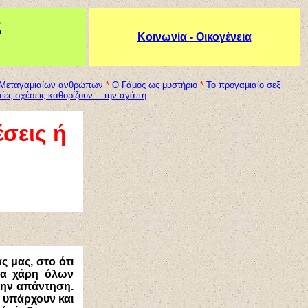
ς
Κοινωνία - Οικογένεια
ς Μεταγαμιαίων ανθρώπων
*
Ο Γάμος ως μυστήριο
*
Το προγαμιαίο σεξ
ιαίες σχέσεις καθορίζουν... την αγάπη
έσεις ή
 μας, στο ότι
Για χάρη όλων
την απάντηση.
, υπάρχουν και