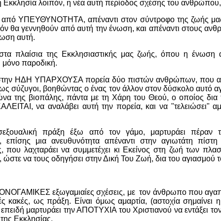
ή Εκκλησία λοιπόν, η νέα αυτή περίοδος σχέσης του ανθρώπου,
ι από ΥΠΕΥΘΥΝΟΤΗΤΑ, απέναντι στον σύντροφο της ζωής μας
χόν θα γεννηθούν από αυτή την ένωση, και απέναντι στους αν
νωση αυτή.
 στα πλαίσια της Εκκλησιαστικής μας ζωής, όπου η ένωση 
ι μόνο παροδική.
ι στην ΗΔΗ ΥΠΑΡΧΟΥΣΑ πορεία δύο πιστών ανθρώπων, που α
 ως σύζυγοι, βοηθώντας ο ένας τον άλλον στον δύσκολο αυτό α
ώνα της βιοπάλης, πάντα με τη Χάρη του Θεού, ο οποίος δια
ΛΕΙΤΑΙ, να αναλάβει αυτή την πορεία, και να "τελειώσει" α
 σεξουαλική πράξη έξω από τον γάμο, μαρτυράει πέραν τ
, επίσης μια ανευθυνότητα απέναντι στην αγιωτάτη πίστη
, που λαχταράει να συμμετέχει κι Εκείνος στη ζωή των πλ
στε να τους οδηγήσει στην Δική Του Ζωή, δια του αγιασμού τ
ΟΝΟΓΑΜΙΚΕΣ εξωγαμιαίες σχέσεις, με τον άνθρωπο που αγαπ
ς κακές, ως πράξη. Είναι όμως αμαρτία, (αστοχία σημαίνει η
 επειδή μαρτυράει την ΑΠΟΤΥΧΙΑ του Χριστιανού να εντάξει το
της Εκκλησίας.