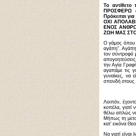
Το αντίθετο
ΠΡΟΣΦΕΡΩ σ
Πρόκειται γι
ΟΧΙ ΑΠΟΛΑΒ
ΕΝΟΣ ΑΝΘΡΩ
ΖΩΗ ΜΑΣ ΣΤ
Ο γάμος όπου 
αγάπη". Αγάπη
τον σύντροφό μ
απογοητεύσεις
την Αγία Γραφή
αγαπάμε τις γ
γυναίκες, να 
σπονδή στους δ
Λοιπόν, έχοντ
κοπέλα, γιατί
θέλω απλώς ν
Μήπως τη μετα
κατ' εικόνα Θε
Να γιατί είναι