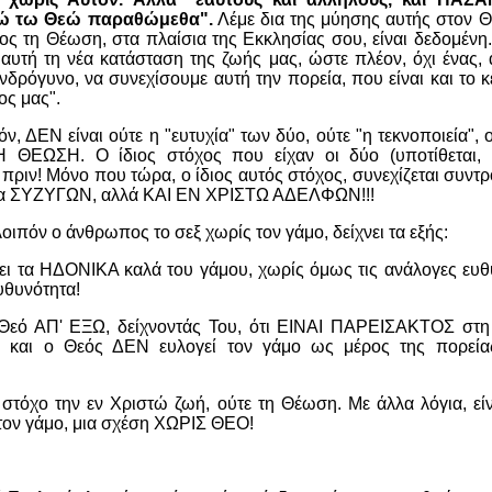
ώ τω Θεώ παραθώμεθα".
Λέμε δια της μύησης αυτής στον Θε
ος τη Θέωση, στα πλαίσια της Εκκλησίας σου, είναι δεδομένη
 αυτή τη νέα κατάσταση της ζωής μας, ώστε πλέον, όχι ένας, 
δρόγυνο, να συνεχίσουμε αυτή την πορεία, που είναι και το 
ος μας".
ν, ΔΕΝ είναι ούτε η "ευτυχία" των δύο, ούτε "η τεκνοποιεία", ο
 Η ΘΕΩΣΗ. Ο ίδιος στόχος που είχαν οι δύο (υποτίθεται, 
ι πριν! Μόνο που τώρα, ο ίδιος αυτός στόχος, συνεχίζεται συντρ
εία ΣΥΖΥΓΩΝ, αλλά ΚΑΙ ΕΝ ΧΡΙΣΤΩ ΑΔΕΛΦΩΝ!!!
ιπόν ο άνθρωπος το σεξ χωρίς τον γάμο, δείχνει τα εξής:
λει τα ΗΔΟΝΙΚΑ καλά του γάμου, χωρίς όμως τις ανάλογες ευθύ
υθυνότητα!
 Θεό ΑΠ' ΕΞΩ, δείχνοντάς Του, ότι ΕΙΝΑΙ ΠΑΡΕΙΣΑΚΤΟΣ στη
 και ο Θεός ΔΕΝ ευλογεί τον γάμο ως μέρος της πορεί
ς στόχο την εν Χριστώ ζωή, ούτε τη Θέωση. Με άλλα λόγια, ε
ον γάμο, μια σχέση ΧΩΡΙΣ ΘΕΟ!