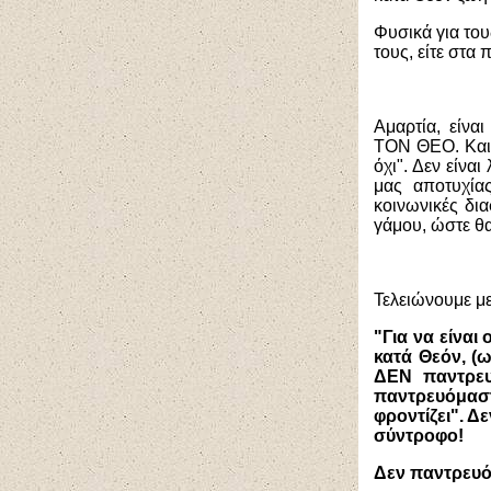
Φυσικά για τους
τους, είτε στα
Αμαρτία, είν
ΤΟΝ ΘΕΟ. Και μ
όχι". Δεν είνα
μας αποτυχία
κοινωνικές δια
γάμου, ώστε θ
Τελειώνουμε με
"Για να είναι
κατά Θεόν, (
ΔΕΝ παντρευ
παντρευόμαστε
φροντίζει". 
σύντροφο!
Δεν παντρευό