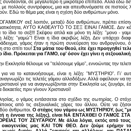
 συνδέονται, σε μεγαλύτερο ή μικρότερο επίπεδο. Αλλά εδώ δ
ξ με πολλούς συντρόφους, μια και απευθυνόμαστε σε πιστούς 
οούν. Εδώ το θέμα μας είναι η σχέση δύο ανθρώπων μόνο.
ΓΑΜΙΚΟΥ σεξ λοιπόν, μεταξύ δύο ανθρώπων, πρέπει επίσης
γματικότητα, ΑΥΤΟ ΚΑΘΕΑΥΤΟ ΤΟ ΣΕΞ ΕΙΝΑΙ ΓΑΜΟΣ. Δεν κάν
ο ίδιο το σεξ!!! Σκέψου απλά και μόνο τη λέξη: "μονο - γαμικ
η λέξη: "γαμώ"! Είναι η ίδια ακριβώς λέξη. Δεν υπάρχει δια
άδειγμα, γάμος ήταν η πρώτη συνεύρεση του ανδρογύνου, 
η στο σπίτι του!
Στα μάτια του Θεού, είτε έχει προηγηθεί τελετ
ο ίδιο. Πρόκειται για ΓΑΜΟ, εφ' όσον έχει γίνει η σεξουαλικ
την Εκκλησία θέλουμε να "τελέσουμε γάμο", εννοώντας την τελετ
 για να το κατανοήσουμε, είναι η λέξη: "ΜΥΣΤΗΡΙΟ". Γι' α
αναγνωρίζει τις τελετές γάμου αλλοδόξων. Αλλά οφείλουν να 
ιστιανοί για να αναγνωρίζονται στην Εκκλησία ως ζευγάρι, έ
 δεκαετίες πριν γίνουν Χριστιανοί!
ησίας, ο γάμος εντάσσεται στο σχέδιο της σωτηρίας. Ο στόχο
οιος από τις σεξουαλικές χάρες του άλλου. Ούτε να ζήσο
" δύο άνθρωποι.
Ο στόχος του γάμου ως ΜΥΣΤΗΡΙΟΥ, (ως "μύ
ητή η έννοια της λέξης), είναι ΝΑ ΕΝΤΑΧΘΕΙ Ο ΓΑΜΟΣ ΣΤ
ΡΕΙΑΣ ΤΟΥ ΖΕΥΓΑΡΙΟΥ. Με άλλα λόγια, εκτός από τους 
 οικογενείας μας ΚΑΙ ΤΟΝ ΘΕΟ. Δεν ζούμε ερήμην το
ε χωρίς Αυτόν. Αλλά "εαυτούς και αλλήλους, και ΠΑ