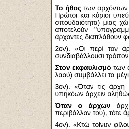
Το ήθος
των αρχόντων γ
Πρώτοι και κύριοι υπεύ
σπουδαιότητα) μιας χώ
αποτελούν ''υπογραμμ
άρχοντες διαπλάθουν φ
2ον). «Οι περί τον άρ
συνδιαβάλλουσι τρόπον
Στον εκφαυλισμό
των α
λαού) συμβάλλει τα μέγισ
3ον). «Όταν τις άρχη 
υπηκόων άρχειν αληθώ
Όταν ο άρχων
άρχε
περιβάλλον του), τότε ά
4ον). «Κτώ τοίνυν φίλ