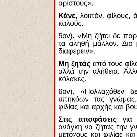
αρίστους».
Κάνε,
λοιπόν, φίλους, ό
καλούς.
5ον). «Μη ζήτει δε πα
τα αληθή μάλλον. Διο 
διαφέρειν».
Μη ζητάς
από τους φίλο
αλλά την αλήθεια. Άλλ
κόλακες.
6ον). «Πολλαχόθεν δ
υπηκόων τας γνώμας,
φιλίας και αρχής και β
Στις αποφάσεις
για 
ανάγκη να ζητάς την γ
μετόχους και φιλίας κ