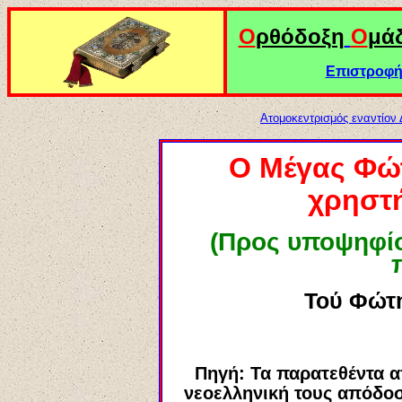
Ο
ρθόδοξη
Ο
μά
Επιστροφή 
Ατομοκεντρισμός εναντίον
Ο Μέγας Φώ
χρηστή
(Προς υποψηφίου
Τού Φώτη
Πηγή: Τα παρατεθέντα α
νεοελληνική τους απόδοσ