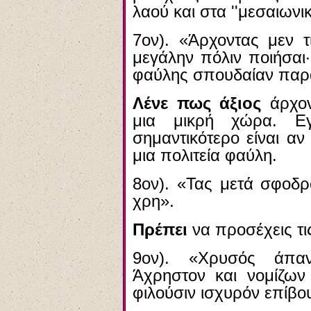
λαού και στα ''μεσαιωνικ
7ον). «Άρχοντας μεν τ
μεγάλην πόλιν ποιήσαι
φαύλης σπουδαίαν παρ
Λένε πως άξιος
άρχον
μια μικρή χώρα. 
σημαντικότερο είναι α
μια πολιτεία φαύλη.
8ον). «Τας μετά σφοδρ
χρη».
Πρέπει
να προσέχεις τ
9ον). «Χρυσός άπαν
Άχρηστον και νομίζων 
φιλούσιν ισχυρόν επίβο