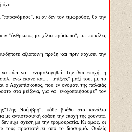
 όχι;
 "παρανόμησε", κι αν δεν τον τιμωρούσε, θα την
έρων "άνθρωπος με χίλια πρόσωπα", με ποικίλες
ιαδήποτε αξιόποινη πράξη και πριν αρχίσει την
να πάει να...
εξομολογηθεί. Την ίδια εποχή, η
πολ, ενώ έκανε και... "μπίζνες" μαζί του, με το
ι ο Αρχιεπίσκοπος, που εν ονόματι της παλαιάς
ροστά στα μείζονα, για να "ενοχοποιήσουμε" τον
.
της"17ης Νοέμβρη", κάθε βράδυ στα κανάλια
α με αντιστασιακή δράση την εποχή της χούντας.
 δεν είχε σχέση με την τρομοκρατία. Κι όμως, οι
α τους προστατέψει από το διασυρμό. Ουδείς