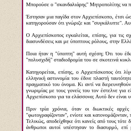
Μπορούσε ο "σκανδαλιάρης" Μητροπολίτης να προ
Έστησαν μια παγίδα στον Αρχιεπίσκοπο, έτσι ώσ
κατηγορούσαν ότι γνώριζε και "συγκάλυπτε". Αυτ
Ο Αρχιεπίσκοπος εγκαλείται, επίσης, για τις 
διασυνδέσεις και με ύποπτους ρόλους, στην Ελλ
Ποια ήταν η "ύποπτη" αυτή σχέση; Ότι του έδω
"πολυσχιδή" σταδιοδρομία του σε σκοτεινά κυκ
Κατηγορείται, επίσης, ο Αρχιεπίσκοπος ότι λί
ελληνική αστυνομία του έδινε πλαστή ταυτότητα,
πραγματικό του όνομα. Κι αντί να διερευνηθού
γνωριμίας με τους γονείς του τον έστελνε για 
Αρχιεπίσκοπο για τα ελάσσονα; Αυτό δεν είναι υ
Πριν τρία χρόνια, όταν οι διωκτικές αρχέ
"φωτογραφίζονταν", ενίοτε και κατονομάζονταν,
Τελικώς, αποδείχθηκε ότι κανείς από τους τότε 
άνθρωποι αυτοί υπέστησαν το διασυρμό, επί