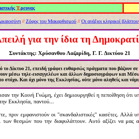
ματικής
Έ
ρευνας
Δικαιοσύνη
//
Ζόφος του Μακαρθισμού
//
Οι ανάξιοι κληρικοί βλάπτο
πειλή για την ίδια τη Δημοκρατ
Συντάκτη
ς:
Χρύσανθου Λαζαρίδη, Γ.
Γ. Δικτ
ύ
ου 21
Δίκτυο 21, επειδή γράφει ευθαρσώς πράγματα που βάζουν σε κίν
ύνουν μέσω τηλε-εισαγγελέων και άλλων δημοσιογράφων και Μέσ
ο στόχο. Και όχι μόνο της Εκκλησίας, ούτε μόνο αληθείς και νόμιμ
ισαν την Κοινή Γνώμη, έχει δημιουργηθεί η πεποίθηση ότι υ
την Εκκλησία, παντού...
τε, πριν εμφανιστούν οι "σκανδαλιστικές" κασέτες. Αλλά υπ
 των θεσμών που την διαφυλάττουν. Αυτό αξίζει να μας α