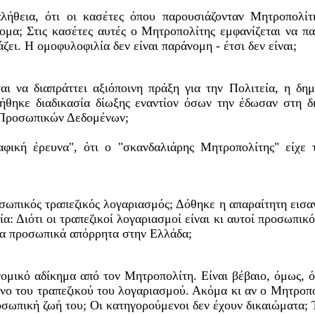
λήθεια, ότι οι κασέτες όπου παρουσιάζονταν Μητροπολίτ
μα; Στις κασέτες αυτές ο Μητροπολίτης εμφανίζεται να πα
ζει. Η ομοφυλοφιλία δεν είναι παράνομη - έτσι δεν είναι;
ι να διαπράττει αξιόποινη πράξη για την Πολιτεία, η δημ
ινήθηκε διαδικασία δίωξης εναντίον όσων την έδωσαν στη δ
 Προσωπικών Δεδομένων;
αφική έρευνα", ότι ο "σκανδαλιάρης Μητροπολίτης" είχε
ωπικός τραπεζικός λογαριασμός; Δόθηκε η απαραίτητη εισαγγ
ία: Διότι οι τραπεζικοί λογαριασμοί είναι κι αυτοί προσωπικ
τα προσωπικά απόρρητα στην Ελλάδα;
νομικό αδίκημα από τον Μητροπολίτη. Είναι βέβαιο, όμως, 
ο του τραπεζικού του λογαριασμού. Ακόμα κι αν ο Μητροπολ
οσωπική ζωή του; Οι κατηγορούμενοι δεν έχουν δικαιώματα; 