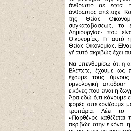
άνθρωπο σε εφτά η
άνθρωπος απέτυχε. Και 
της Θείας Οικονο
συγκαταβάσεως, το 
Δημιουργίας- που είν
Οικονομίας. Γι’ αυτό 
Θείας Οικονομίας. Είνα
γι’ αυτό ακριβώς έχει αυ
Να υπενθυμίσω ότι η αγ
Βλέπετε, έχουμε ως π
έχουμε τους ύμνους
υμνολογική απόδοση τ
εικόνες που είναι η ζω
Άρα εδώ ό,τι κάνουμε εί
φορές απεικονίζουμε μ
τροπάρια. Λέει το 
«Παρθένος καθέζεται 
ακριβώς στην εικόνα, η