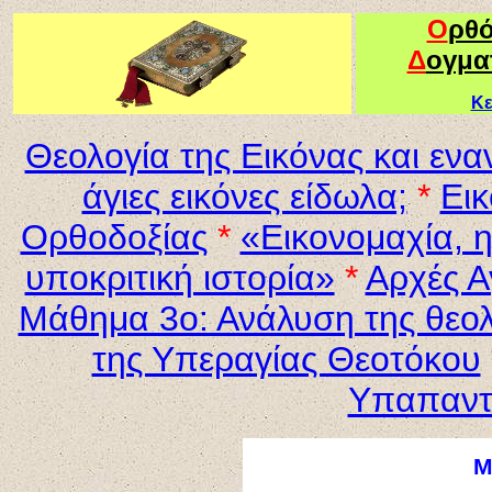
Ο
ρθ
Δ
ογμα
Κε
Θεολογία της Εικόνας και εν
άγιες εικόνες είδωλα;
*
Εικ
Ορθοδοξίας
*
«Εικονομαχία, 
υποκριτική ιστορία»
*
Αρχές Α
Μάθημα 3ο: Ανάλυση της θεολ
της Υπεραγίας Θεοτόκου
Υπαπαντ
Μ