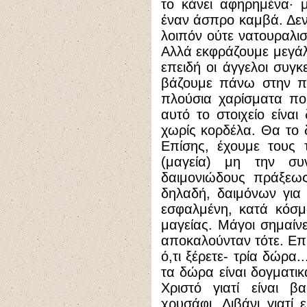
το κάνει αφηρημένα· 
έναν άσπρο καμβά. Δεν
λοιπόν ούτε νατουραλισ
Αλλά εκφράζουμε μεγάλ
επειδή οι άγγελοι συγ
βάζουμε πάνω στην πλ
πλούσια χαρίσματα πο
αυτό το στοιχείο είναι
χωρίς κορδέλα. Θα το δ
Επίσης, έχουμε τους 
(μαγεία) μη την συ
δαιμονιώδους πράξεως
δηλαδή, δαιμόνων για
εσφαλμένη, κατά κόσμ
μαγείας. Μάγοι σημαίνε
αποκαλούνταν τότε. Επ
ό,τι ξέρετε- τρία δώρα.
τα δώρα είναι δογματικ
Χριστό γιατί είναι β
χρυσάφι. Λιβάνι γιατί 