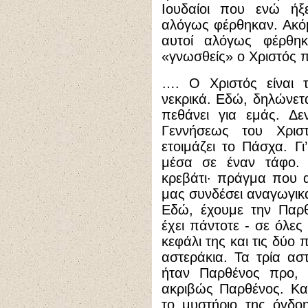
Ιουδαίοι που ενώ ήξ
αλόγως φέρθηκαν. Ακόμη
αυτοί αλόγως φέρθ
«γνωσθείς» ο Χριστός 
…. Ο Χριστός είναι τ
νεκρικά. Εδώ, δηλώνετα
πεθάνει για εμάς. Δε
Γεννήσεως του Χρισ
ετοιμάζει το Πάσχα. Γι
μέσα σε έναν τάφο. 
κρεβάτι· πράγμα που α
μας συνδέσει αναγωγικ
Εδώ, έχουμε την Παρθ
έχει πάντοτε - σε όλες
κεφάλι της και τις δύο 
αστεράκια. Τα τρία ασ
ήταν Παρθένος προ, κ
ακριβώς Παρθένος. Και
το μυστήριο της όγδο