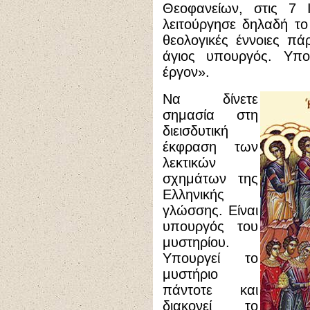
Θεοφανείων, στις 7 Ι
λειτούργησε δηλαδή το
θεολογικές έννοιες πά
άγιος υπουργός. Υπο
έργον».
Να δίνετε
σημασία στη
διεισδυτική
έκφραση των
λεκτικών
σχημάτων της
Ελληνικής
γλώσσης. Είναι
υπουργός του
μυστηρίου.
Υπουργεί το
μυστήριο
πάντοτε και
διακονεί το