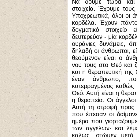
Να δούμε τώρα και 
στοιχεία. Έχουμε τους
Υποχρεωτικά, όλοι οι ά
κορδέλα. Έχουν πάντο
δογματικό στοιχείο ε
δευτερεύον - μία κορδέλ
ουράνιες δυνάμεις, όπ
δηλαδή οι άνθρωποι, ε
θεούμενον είναι ο άν
νου τους στο Θεό και 
και η θεραπευτική της
έναν άνθρωπο, που
κατερραγμένος καθώς ε
Θεό. Αυτή είναι η θερα
η θεραπεία. Οι άγγελοι
Αυτή τη στροφή προς 
που έπεσαν οι δαίμονε
ημέρα που γιορτάζουμε
των αγγέλων· και λέμ
καλώς, στώμεν μετά 