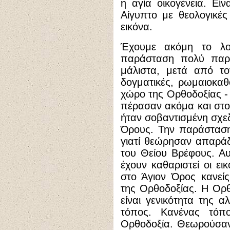
η αγία οικογένεια. Εί
Αίγυπτο με θεολογικέ
εικόνα.
Έχουμε ακόμη το λο
παράσταση πολύ παρ
μάλιστα, μετά από τ
δογματικές, ρωμαιοκαθο
χώρο της Ορθοδοξίας -
πέρασαν ακόμα και στο
ήταν σοβαντισμένη σχεδ
Όρους. Την παράσταση
γιατί θεώρησαν απαράδ
του Θείου Βρέφους. Α
έχουν καθαριστεί οι ει
στο Άγιον Όρος κανείς
της Ορθοδοξίας. Η Ορθο
είναι γενικότητα της α
τόπος. Κανένας τόπο
Ορθοδοξία. Θεωρούσαν