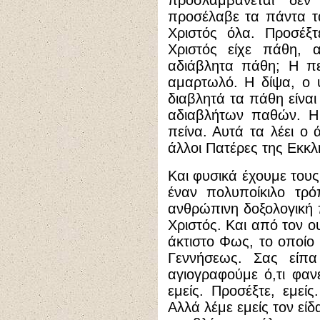
προσλαμβάνεται δεν
προσέλαβε τα πάντα τ
Χριστός όλα. Προσέξ
Χριστός είχε πάθη, α
αδιάβλητα πάθη; Η πε
αμαρτωλό. Η δίψα, ο 
διαβλητά τα πάθη είνα
αδιαβλήτων παθών. Η 
πείνα. Αυτά τα λέει ο
άλλοι Πατέρες της Εκκλ
Και φυσικά έχουμε τους
έναν πολυποίκιλο τρ
ανθρώπινη δοξολογική 
Χριστός. Και από τον ο
άκτιστο Φως, το οποίο 
Γεννήσεως. Σας είπ
αγιογραφούμε ό,τι φανε
εμείς. Προσέξτε, εμείς
Αλλά λέμε εμείς τον είδ