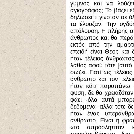
γυμνός και να λούζε
αγιογράφος; Το βάζει 
δηλώσει τι γινόταν σε 
τα έλουζαν. Την ογδό
απόλουση. Η πλήρης απ
άνθρωπος και θα περά
εκτός από την αμαρτί
επειδή είναι Θεός και 
ήταν τέλειος άνθρωπο
λάθος αφού τότε [αυτό 
σώζει. Γιατί ως τέλειο
άνθρωπο και τον τελειώ
ήταν κάτι παραπάνω 
φύση, δε θα χρειαζόταν
φάει -όλα αυτά μπορε
δεδομένα- αλλά τότε δ
ήταν ένας υπεράνθ
άνθρωπο. Είναι η φρά
«το απρόσληπτον κ