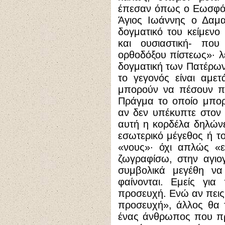
έπεσαν όπως ο Εωσφόρ
Άγιος Ιωάννης ο Δαμ
δογματικό του κείμενο
και ουσιαστική- που
ορθοδόξου πίστεως»· λ
δογματική των Πατέρων
το γεγονός είναι αμε
μπορούν να πέσουν πο
Πράγμα το οποίο μπορ
αν δεν υπέκυπτε στον 
αυτή η κορδέλα δηλώνε
εσωτερικό μέγεθος ή τ
«νους»· όχι απλώς «
ζωγραφίσω, στην αγιο
συμβολικά μεγέθη ν
φαίνονται. Εμείς για
προσευχή. Ενώ αν πεις
προσευχή», άλλος θα τ
ένας άνθρωπος που πρ