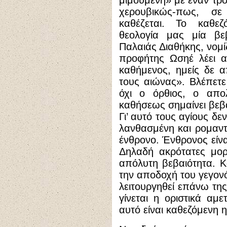
μιμουμένη» με έναν τρό
χερουβικώς-πως, σ
καθέζεται. Το καθε
θεολογία μας μία βεβ
Παλαιάς Διαθήκης, νομ
προφήτης Ωσηέ λέει α
καθήμενος, ημείς δε 
τους αιώνας». Βλέπετε
όχι ο όρθιος, ο απο
καθήσεως σημαίνει βεβα
Γι’ αυτό τους αγίους δ
λανθασμένη και ρομαντ
ένθρονο. Ένθρονος είνα
Δηλαδή ακρότατες μορ
απόλυτη βεβαιότητα. Κ
την αποδοχή του γεγονό
λειτουργηθεί επάνω της
γίνεται η οριστικά αμ
αυτό είναι καθεζόμενη 