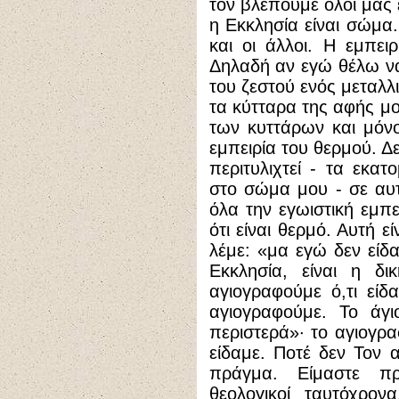
τον βλέπουμε όλοι μας 
η Εκκλησία είναι σώμα.
και οι άλλοι. Η εμπει
Δηλαδή αν εγώ θέλω ν
του ζεστού ενός μεταλ
τα κύτταρα της αφής μ
των κυττάρων και μόν
εμπειρία του θερμού. Δ
περιτυλιχτεί - τα εκ
στο σώμα μου - σε αυ
όλα την εγωιστική εμπ
ότι είναι θερμό. Αυτή ε
λέμε: «μα εγώ δεν είδ
Εκκλησία, είναι η δι
αγιογραφούμε ό,τι είδ
αγιογραφούμε. Το άγι
περιστερά»· το αγιογρ
είδαμε. Ποτέ δεν Τον 
πράγμα. Είμαστε πρα
θεολογικοί ταυτόχρον