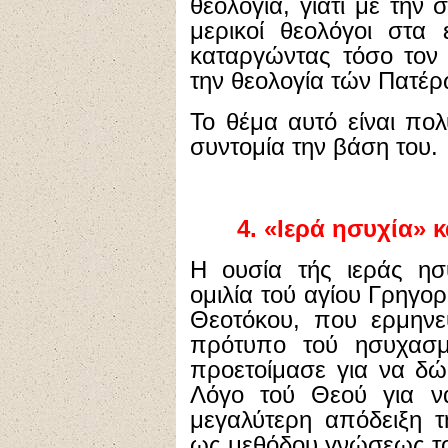
θεολογία, γιατί με την 
μερικοί θεολόγοι στα 
καταργώντας τόσο τον 
την θεολογία τών Πατέρ
Το θέμα αυτό είναι πο
συντομία την βάση του.
4. «Ιερά ησυχία» 
Η ουσία τής ιεράς ησ
ομιλία τού αγίου Γρηγο
Θεοτόκου, που ερμηνε
πρότυπο τού ησυχασμ
προετοίμασε για να δώ
Λόγο τού Θεού για ν
μεγαλύτερη απόδειξη τ
ως μεθόδου γνώσεως τ