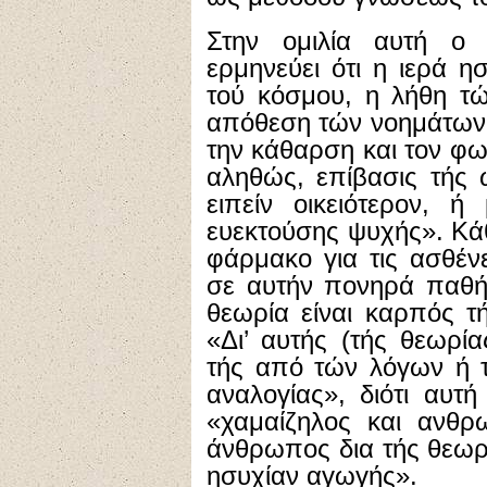
Στην ομιλία αυτή ο
ερμηνεύει ότι η ιερά η
τού κόσμου, η λήθη τ
απόθεση τών νοημάτων γ
την κάθαρση και τον φω
αληθώς, επίβασις τής 
ειπείν οικειότερον, 
ευεκτούσης ψυχής». Κάθ
φάρμακο για τις ασθέν
σε αυτήν πονηρά παθή
θεωρία είναι καρπός τή
«Δι’ αυτής (τής θεωρί
τής από τών λόγων ή 
αναλογίας», διότι αυτή
«χαμαίζηλος και ανθρω
άνθρωπος δια τής θεωρί
ησυχίαν αγωγής».