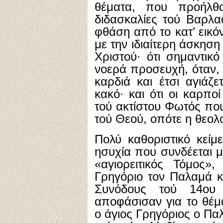
θέματα, που προήλθα
διδασκαλίες τού Βαρλα
φθάση από το κατ’ εικό
με την ιδιαίτερη άσκησ
Χριστού∙ ότι σημαντικ
νοερά προσευχή, όταν, 
καρδιά και έτσι αγιάζ
κακό∙ και ότι οι καρπο
τού ακτίστου Φωτός πο
τού Θεού, οπότε η θεολο
Πολύ καθοριστικό κείμε
ησυχία που συνδέεται με
«αγιορειτικός Τόμος
Γρηγόριο τον Παλαμά κ
Συνόδους τού 14ου
αποφάσισαν για το θέμα
ο άγιος Γρηγόριος ο Πα