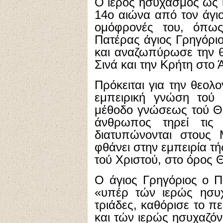
Ο ιερός ησυχασμός ως ι
14ο αιώνα από τον άγι
ομόφρονές του, όπως
Πατέρας άγιος Γρηγόριο
και αναζωπύρωσε την θ
Σινά και την Κρήτη στο 
Πρόκειται για την θεολ
εμπειρική γνώση τού
μέθοδο γνώσεως τού Θε
άνθρωπος τηρεί τις
διατυπώνονται στους 
φθάνει στην εμπειρία 
τού Χριστού, στο όρος
Ο άγιος Γρηγόριος ο Π
«υπέρ τών ιερώς ησυχα
τριάδες, καθόρισε το π
και τών ιερώς ησυχαζόντ