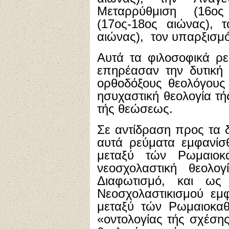
Μεταρρύθμιση (16ος
(17ος-18ος αιώνας), τ
αιώνας), τον υπαρξισμό
Αυτά τα φιλοσοφικά ρε
επηρέασαν την δυτική 
ορθοδόξους θεολόγους
ησυχαστική θεολογία τ
τής θεώσεως.
Σε αντίδραση προς τα δ
αυτά ρεύματα εμφανίσ
μεταξύ τών Ρωμαιοκ
νεοσχολαστική θεολο
Διαφωτισμό, και ως
Νεοσχολαστικισμού εμφ
μεταξύ τών Ρωμαιοκαθ
«οντολογίας τής σχέση