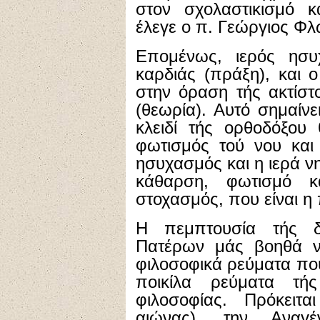
στον σχολαστικισμό κ
έλεγε ο π. Γεώργιος Φ
Επομένως, ιερός ησυ
καρδιάς (πράξη), και 
στην όραση τής ακτίστ
(θεωρία). Αυτό σημαίνε
κλειδί τής ορθοδόξου 
φωτισμός τού νου και 
ησυχασμός και η ιερά ν
κάθαρση, φωτισμό κ
στοχασμός, που είναι η
Η πεμπτουσία τής δ
Πατέρων μάς βοηθά να
φιλοσοφικά ρεύματα πο
ποικίλα ρεύματα τής
φιλοσοφίας. Πρόκειτα
αιώνας), την Αναγέ