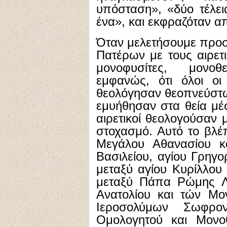
υπόσταση», «δύο τέλε
ένα», και εκφραζόταν απ
Όταν μελετήσουμε προσε
Πατέρων με τους αιρετι
μονοφυσίτες, μονοθ
εμφανώς, ότι όλοι οι
θεολόγησαν θεοπνεύστως
εμυήθησαν στα θεία μέ
αιρετικοί θεολογούσαν 
στοχασμό. Αυτό το βλέ
Μεγάλου Αθανασίου κ
Βασιλείου, αγίου Γρηγ
μεταξύ αγίου Κυρίλλου
μεταξύ Πάπα Ρώμης Λ
Ανατολίου και τών Μο
Ιεροσολύμων Σωφρο
Ομολογητού και Μονο