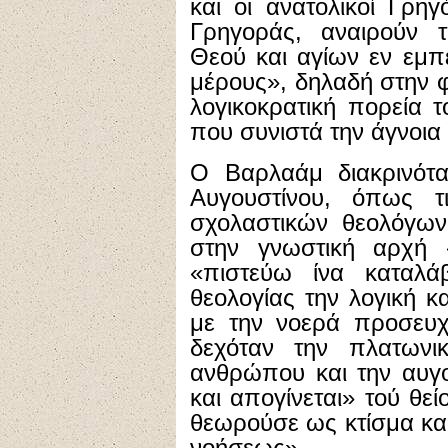
και οι ανατολικοί Γρη
Γρηγοράς, αναιρούν 
Θεού και αγίων εν εμπ
μέρους», δηλαδή στην 
λογικοκρατική πορεία
που συνιστά την άγνοια
Ο Βαρλαάμ διακρινότα
Αυγουστίνου, όπως 
σχολαστικών θεολόγων
στην γνωστική αρχή «
«πιστεύω ίνα καταλ
θεολογίας την λογική κα
με την νοερά προσευχή
δεχόταν την πλατων
ανθρώπου και την αυγου
και απογίνεται» τού θ
θεωρούσε ως κτίσμα και
νοήσεως».