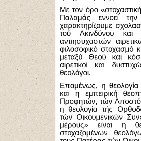
Με τον όρο «στοχαστική
Παλαμάς εννοεί την
χαρακτηρίζουμε σχολασ
τού Ακινδύνου και
αντιησυχαστών αιρετι
φιλοσοφικό στοχασμό κ
μεταξύ Θεού και κό
αιρετικοί και δυστυ
θεολόγοι.
Επομένως, η θεολογία 
και η εμπειρική θεοπ
Προφητών, τών Αποστόλ
η θεολογία τής Ορθοδ
τών Οικουμενικών Συνό
μέρους» είναι η θε
στοχαζομένων θεολόγ
τους Πατέρας τών Οικο