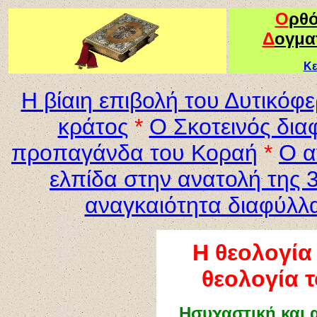
Ο
ρθ
Δ
ογμα
Κε
Η βίαιη επιβολή του Δυτικόφ
κράτος
*
Ο Σκοτεινός δια
προπαγάνδα του Κοραή
*
Ο α
ελπίδα στην ανατολή της 3
αναγκαιότητα διαφύλλα
Η θεολογία
θεολογία 
Ησυχαστική και 