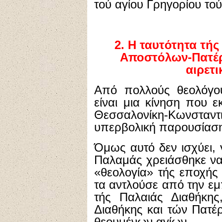
τού αγίου Γρηγορίου το
2. Η ταυτότητα τή
Αποστόλων-Πατέρ
αιρετ
Από πολλούς θεολόγου
είναι μια κίνηση που 
Θεσσαλονίκη-Κωνστα
υπερβολική παρουσίαση
Όμως αυτό δεν ισχύει, γ
Παλαμάς χρειάσθηκε να
«θεολογία» τής εποχής 
τα αντλούσε από την ε
τής Παλαιάς Διαθήκη
Διαθήκης και τών Πατέ
θεουμένων αγίων.