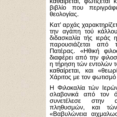
καθαίρεται, φωτίζεται κ
βιβλίο που περιγρά
θεολογίας.
Κατ’ αρχάς χαρακτηρίζε
την αγάπη τού κάλλου
διδασκαλία τής ιεράς 
παρουσιάζεται από 
Πατέρας. «Ηθική φιλο
διαφέρει από την φιλοσ
η τήρηση τών εντολών τ
καθαίρεται, και «θεωρ
Χάριτος με τον φωτισμό 
Η Φιλοκαλία τών Ιερώ
σλαβονικά από τον ό
συνετέλεσε στην 
πληθυσμών, και τ
«Βαβυλώνεια αιχμαλωσ