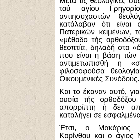
Μετά τις θεολογικές συ
τού αγίου Γρηγορ
αντιησυχαστών θεολό
κατάλαβαν ότι είναι
Πατερικών κειμένων, 
«μέθοδο τής ορθοδόξου
θεοπτία, δηλαδή στο «
που είναι η βάση τών 
αντιμετωπισθή η «σ
φιλοσοφούσα θεολογί
Οικουμενικές Συνόδους.
Και το έκαναν αυτό, για
ουσία τής ορθοδόξου 
απορρίπτη ή δεν απ
καταλήγει σε εσφαλμέν
Έτσι, ο Μακάριος 
Κορίνθου και ο άγιος 