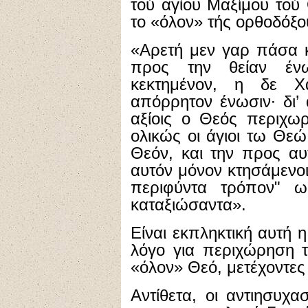
τού αγίου Μαξίμου τού
το «όλον» τής ορθοδόξο
«Αρετή μεν γαρ πάσα κ
προς την θείαν ένωσ
κεκτημένον, η δε Χά
απόρρητον ένωσιν∙ δι’ 
αξίοις ο Θεός περιχωρ
ολικώς οι άγιοι τω Θεώ
Θεόν, και την προς αυ
αυτόν μόνον κτησάμενο
περιφύντα τρόπον" ως
καταξιώσαντα».
Είναι εκπληκτική αυτή 
λόγο για περιχώρηση 
«όλον» Θεό, μετέχοντες 
Αντίθετα, οι αντιησυχ