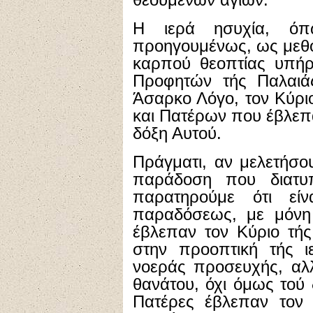
Η ιερά ησυχία, όπ
προηγουμένως, ως μεθό
καρπού θεοπτίας υπή
Προφητών τής Παλαιά
Άσαρκο Λόγο, τον Κύρι
και Πατέρων που έβλεπ
δόξη Αυτού.
Πράγματι, αν μελετήσο
παράδοση που διατυπ
παρατηρούμε ότι είν
παραδόσεως, με μόνη 
έβλεπαν τον Κύριο τής
στην προοπτική τής ι
νοεράς προσευχής, αλλ
θανάτου, όχι όμως τού 
Πατέρες έβλεπαν τον 