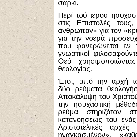
σαρκί.
Περί τού ιερού ησυχασ
στις Επιστολές τους
άνθρωπον» για τον «κρ
για την νοερά προσευχ
που φανερώνεται εν τ
γνωστικοί φιλοσοφούντ
Θεό χρησιμοποιώντας
θεολογίας.
Έτσι, από την αρχή τ
δύο ρεύματα θεολογήσ
Αποκάλυψη τού Χριστού
την ησυχαστική μέθοδ
ρεύμα στηριζόταν σ
κατανοήσεως τού ενός
Αριστοτελικές αρχέ
ηναγκασμένον», «κά