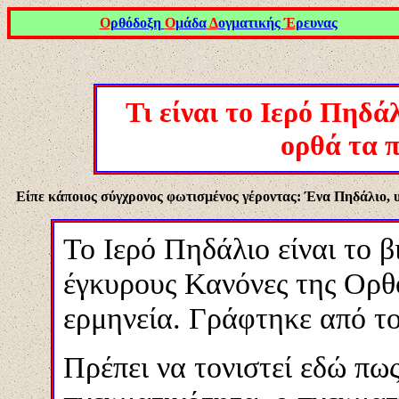
Ο
ρθόδοξη
Ο
μάδα
Δ
ογματικής
Έ
ρευνας
Τι είναι το Ιερό Πηδά
ορθά τα π
Είπε κάποιος σύγχρονος φωτισμένος γέροντας: Ένα Πηδάλιο, υπ
Το Ιερό Πηδάλιο είναι το β
έγκυρους Κανόνες της Ορθ
ερμηνεία. Γράφτηκε από το
Πρέπει να τονιστεί εδώ πω